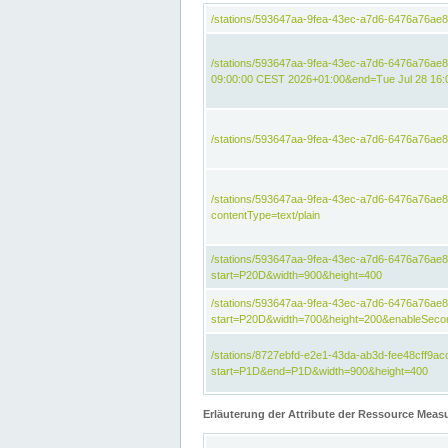
/stations/593647aa-9fea-43ec-a7d6-6476a76ae
/stations/593647aa-9fea-43ec-a7d6-6476a76ae8
09:00:00 CEST 2026+01:00&end=Tue Jul 28 16
/stations/593647aa-9fea-43ec-a7d6-6476a76ae
/stations/593647aa-9fea-43ec-a7d6-6476a76a
contentType=text/plain
/stations/593647aa-9fea-43ec-a7d6-6476a76a
start=P20D&width=900&height=400
/stations/593647aa-9fea-43ec-a7d6-6476a76a
start=P20D&width=700&height=200&enableSeco
/stations/8727ebfd-e2e1-43da-ab3d-fee48cff9
start=P1D&end=P1D&width=900&height=400
Erläuterung der Attribute der Ressource Meas