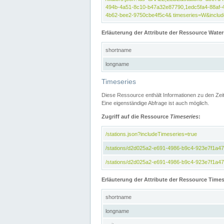
494b-4a51-8c10-b47a32e87790,1edc5fa4-88af-
4b62-bee2-9750cbe4f5c4& timeseries=W&include
Erläuterung der Attribute der Ressource Water
shortname
longname
Timeseries
Diese Ressource enthält Informationen zu den Zei
Eine eigenständige Abfrage ist auch möglich.
Zugriff auf die Ressource
Timeseries
:
/stations.json?includeTimeseries=true
/stations/d2d025a2-e691-4986-b9c4-923e7f1a4
/stations/d2d025a2-e691-4986-b9c4-923e7f1a47c
Erläuterung der Attribute der Ressource Times
shortname
longname