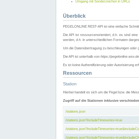
Umgang mit Sonderzeichen in URLs
Überblick
PEGELONLINE REST-API ist eine einfache Schnitt
Die API ist ressourcenorientiert, d.h. es sind ein
werden, d.h. in unterschiedlichen Formaten darge
Um die Datenübertragung zu beschleunigen oder 
Die API ist unterhalb von
https://pegelonline.wsv.d
Es ist keine Authentifizierung oder Autorisierun
Ressourcen
Station
Hierbei handelt es sich um die Pegel bzw. die M
Zugriff auf die Stationen inklusive verschiede
/stations.json
/stations.json?includeTimeseries=true
/stations.json?includeTimeseries=true&include
/stations.json?includeTimeseries=true&includeCh