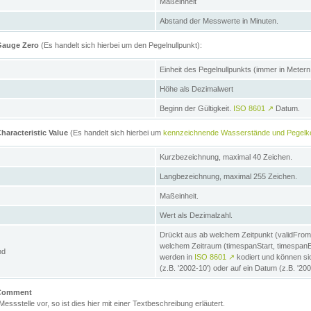
Maßeinheit
Abstand der Messwerte in Minuten.
 Gauge Zero
(Es handelt sich hierbei um den Pegelnullpunkt):
Einheit des Pegelnullpunkts (immer in Meter
Höhe als Dezimalwert
Beginn der Gültigkeit.
ISO 8601
↗
Datum.
haracteristic Value
(Es handelt sich hierbei um
kennzeichnende Wasserstände und Pegelk
Kurzbezeichnung, maximal 40 Zeichen.
Langbezeichnung, maximal 255 Zeichen.
Maßeinheit.
Wert als Dezimalzahl.
Drückt aus ab welchem Zeitpunkt (validFrom
welchem Zeitraum (timespanStart, timespanEnd
nd
werden in
ISO 8601
↗
kodiert und können sic
(z.B. '2002-10') oder auf ein Datum (z.B. '20
e Comment
 Messstelle vor, so ist dies hier mit einer Textbeschreibung erläutert.