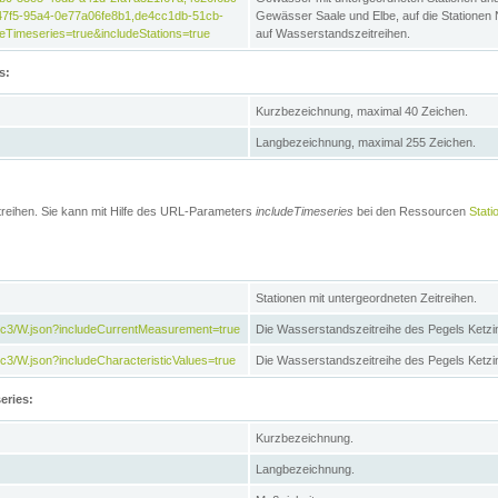
47f5-95a4-0e77a06fe8b1,de4cc1db-51cb-
Gewässer Saale und Elbe, auf die Stationen
Timeseries=true&includeStations=true
auf Wasserstandszeitreihen.
s:
Kurzbezeichnung, maximal 40 Zeichen.
Langbezeichnung, maximal 255 Zeichen.
treihen. Sie kann mit Hilfe des URL-Parameters
includeTimeseries
bei den Ressourcen
Stati
Stationen mit untergeordneten Zeitreihen.
7c3/W.json?includeCurrentMeasurement=true
Die Wasserstandszeitreihe des Pegels Ketzi
3/W.json?includeCharacteristicValues=true
Die Wasserstandszeitreihe des Pegels Ketz
eries:
Kurzbezeichnung.
Langbezeichnung.