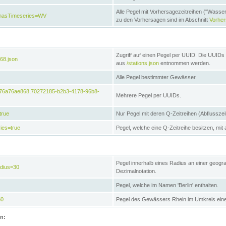
Alle Pegel mit Vorhersagezeitreihen ("Wasse
e&hasTimeseries=WV
zu den Vorhersagen sind im Abschnitt
Vorhe
Zugriff auf einen Pegel per UUID. Die UUIDs 
68.json
aus
/stations.json
entnommen werden.
Alle Pegel bestimmter Gewässer.
6476a76ae868,70272185-b2b3-4178-96b8-
Mehrere Pegel per UUIDs.
true
Nur Pegel mit deren Q-Zeitreihen (Abflusszei
ies=true
Pegel, welche eine Q-Zeitreihe besitzen, mit 
Pegel innerhalb eines Radius an einer geogr
adius=30
Dezimalnotation.
Pegel, welche im Namen 'Berlin' enthalten.
50
Pegel des Gewässers Rhein im Umkreis eine
on: