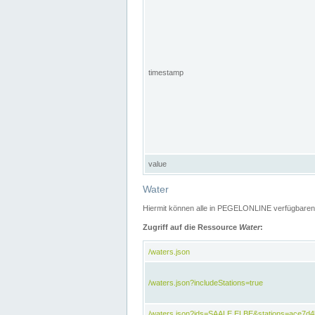
timestamp
value
Water
Hiermit können alle in PEGELONLINE verfügbaren 
Zugriff auf die Ressource
Water
:
/waters.json
/waters.json?includeStations=true
/waters.json?ids=SAALE,ELBE&stations=ace7d4