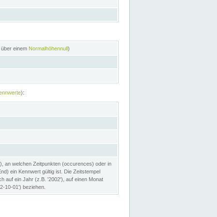
n über einem
Normalhöhennull
)
ennwerte
):
), an welchen Zeitpunkten (occurences) oder in
) ein Kennwert gültig ist. Die Zeitstempel
h auf ein Jahr (z.B. '2002'), auf einen Monat
02-10-01') beziehen.