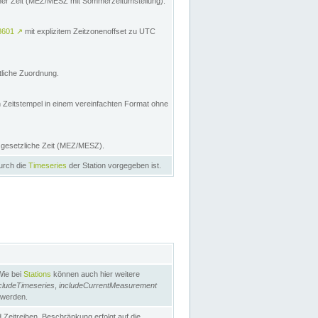
licher Zeit (MEZ/MESZ mit Sommerzeitumstellung):
8601
↗
mit explizitem Zeitzonenoffset zu UTC
tliche Zuordnung.
n Zeitstempel in einem vereinfachten Format ohne
e gesetzliche Zeit (MEZ/MESZ).
durch die
Timeseries
der Station vorgegeben ist.
Wie bei
Stations
können auch hier weitere
cludeTimeseries
,
includeCurrentMeasurement
 werden.
Zeitreihen. Beschränkung erfolgt auf die