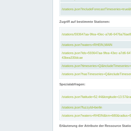
/stations.json?includeForecastTimeseries=tru
Zugriff auf bestimmte Stationen:
/stations/593647aa-9fea-43ec-a7d6-6476a76ae8
/stations.json?waters=RHEIN,MAIN
/stations.json?ids=593647aa-9fea-43ec-a7d6-
43bea330dcae
/stations.json?timeseries=Q&includeTimeseries=
/stations.json?hasTimeseries=Q&includeTimeser
Spezialabfragen:
/stations.json?latitude=52.44&longitude=13.57&r
/stations.json?fuzzyId=berlin
/stations.json?waters=RHEIN&km=680&radius=
Erläuterung der Attribute der Ressource Stati