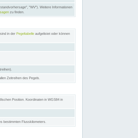
rstandvorhersage", "WV"). Weitere Informationen
rsagen
zu finden.
sind in der
Pegeltabelle
aufgelistet oder können
treihen).
allen Zeitreihen des Pegels.
afischen Position. Koordinaten in WGS84 in
s bestimmten Flusskilometers.