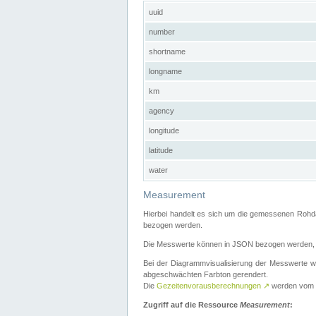
uuid
number
shortname
longname
km
agency
longitude
latitude
water
Measurement
Hierbei handelt es sich um die gemessenen Rohda
bezogen werden.
Die Messwerte können in JSON bezogen werden, i
Bei der Diagrammvisualisierung der Messwerte w
abgeschwächten Farbton gerendert.
Die
Gezeitenvorausberechnungen
↗
werden vom
Zugriff auf die Ressource
Measurement
: