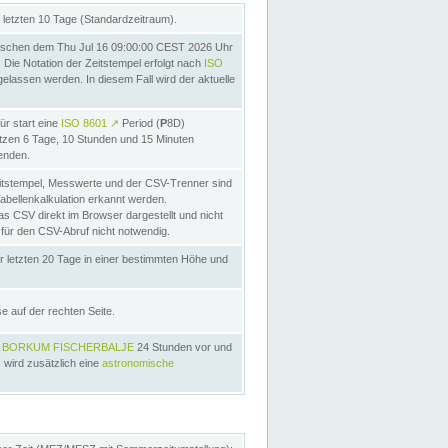
letzten 10 Tage (Standardzeitraum).
schen dem Thu Jul 16 09:00:00 CEST 2026 Uhr
Die Notation der Zeitstempel erfolgt nach
ISO
lassen werden. In diesem Fall wird der aktuelle
ür start eine
ISO 8601
↗
Period (
P
8D)
etzen 6 Tage, 10 Stunden und 15 Minuten
nden.
itstempel, Messwerte und der CSV-Trenner sind
Tabellenkalkulation erkannt werden.
as CSV direkt im Browser dargestellt und nicht
 für den CSV-Abruf nicht notwendig.
r letzten 20 Tage in einer bestimmten Höhe und
e auf der rechten Seite.
s
BORKUM FISCHERBALJE
24 Stunden vor und
 wird zusätzlich eine
astronomische