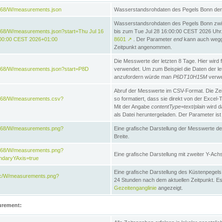
868/W/measurements.json
Wasserstandsrohdaten des Pegels Bonn der 
Wasserstandsrohdaten des Pegels Bonn zwi
68/W/measurements.json?start=Thu Jul 16
bis zum Tue Jul 28 16:00:00 CEST 2026 Uhr. 
:00:00 CEST 2026+01:00
8601
↗
. Der Parameter
end
kann auch wegge
Zeitpunkt angenommen.
Die Messwerte der letzten 8 Tage. Hier wird f
868/W/measurements.json?start=P8D
verwendet. Um zum Beispiel die Daten der l
anzufordern würde man
P6DT10H15M
verwe
Abruf der Messwerte im CSV-Format. Die Ze
e868/W/measurements.csv?
so formatiert, dass sie direkt von der Excel-
Mit der Angabe
contentType=text/plain
wird d
als Datei heruntergeladen. Der Parameter ist
e868/W/measurements.png?
Eine grafische Darstellung der Messwerte de
Breite.
e868/W/measurements.png?
Eine grafische Darstellung mit zweiter Y-Achs
ndaryYAxis=true
Eine grafische Darstellung des Küstenpegel
acc/W/measurements.png?
24 Stunden nach dem aktuellen Zeitpunkt. Es
Gezeitenganglinie
angezeigt.
urement: