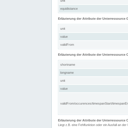
unit
equidistance
Erläuterung der Attribute der Unterressource
unit
value
validFrom
Erläuterung der Attribute der Unterressource C
shortname
longname
unit
value
validFrom/occurences/timespanStart/timespanE
Erläuterung der Attribute der Unterressourc
Liegt z.B. eine Fehlfunktion oder ein Ausfall an der