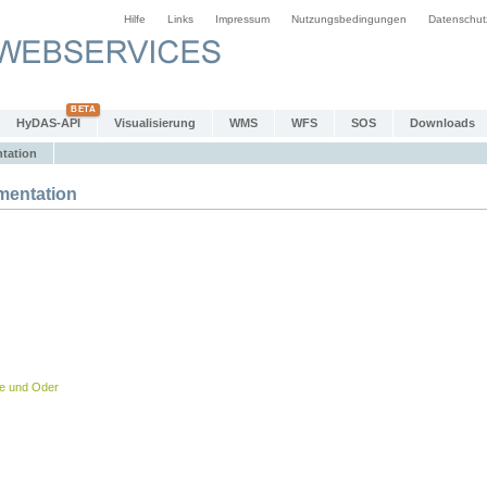
Hilfe
Links
Impressum
Nutzungsbedingungen
Datenschut
HyDAS-API
Visualisierung
WMS
WFS
SOS
Downloads
tation
entation
be und Oder