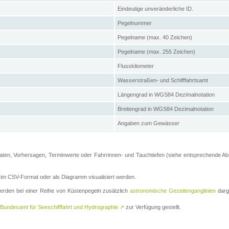
Eindeutige unveränderliche ID.
Pegelnummer
Pegelname (max. 40 Zeichen)
Pegelname (max. 255 Zeichen)
Flusskilometer
Wasserstraßen- und Schifffahrtsamt
Längengrad in WGS84 Dezimalnotation
Breitengrad in WGS84 Dezimalnotation
Angaben zum Gewässer
ten, Vorhersagen, Terminwerte oder Fahrrinnen- und Tauchtiefen (siehe entsprechende Absc
m CSV-Format oder als Diagramm visualisiert werden.
erden bei einer Reihe von Küstenpegeln zusätzlich
astronomische Gezeitenganglinien
darge
Bundesamt für Seeschifffahrt und Hydrographie
↗
zur Verfügung gestellt.