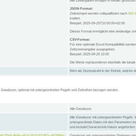
Alle Zeitangaben erfolgen in lokaler gesetz
JSON-Format:
Zeitstempel werden vollqualifiziert nach
ISO 
kodiert.
Beispiel:
2025-09-25T10:00:00+02:00
Dieses Format ermöglicht eine eindeutige zei
CSV-Format:
Für eine optimale Excel-Kompatibilität werde
Zeitzonenangabe ausgegeben.
Beispiel:
2025-09-25 10:00
Die Werte repräsentieren ebenfalls die lokal
Wert als Dezimalzahl in der Einheit, welche 
Gewässer, optional mit untergeordneten Pegeln und Zeitreihen bezogen werden.
Alle Gewässer.
Alle Gewässer mit untergeordneten Pegeln. 
untergeordnete Daten mit den Parametern
in
und
includeCharacteristicValues
angefordert
b0-33e5-46db-a41d-2fa7a321f67a,4626f6bc-
Gewässer mit untergeordneten Stationen und 