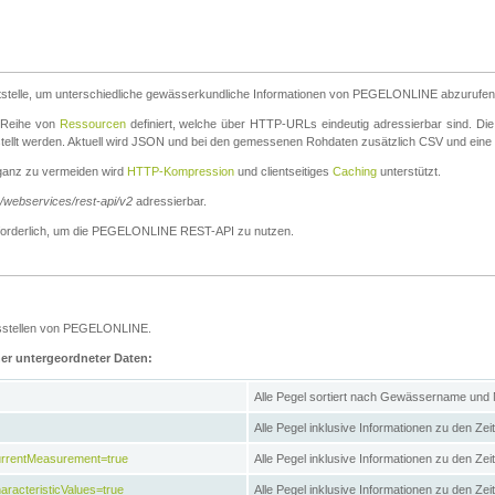
stelle, um unterschiedliche gewässerkundliche Informationen von PEGELONLINE abzurufen
e Reihe von
Ressourcen
definiert, welche über HTTP-URLs eindeutig adressierbar sind. Die
stellt werden. Aktuell wird JSON und bei den gemessenen Rohdaten zusätzlich CSV und eine
ganz zu vermeiden wird
HTTP-Kompression
und clientseitiges
Caching
unterstützt.
e/webservices/rest-api/v2
adressierbar.
g erforderlich, um die PEGELONLINE REST-API zu nutzen.
essstellen von PEGELONLINE.
ner untergeordneter Daten:
Alle Pegel sortiert nach Gewässername und
Alle Pegel inklusive Informationen zu den Zeit
CurrentMeasurement=true
Alle Pegel inklusive Informationen zu den Ze
aracteristicValues=true
Alle Pegel inklusive Informationen zu den Z