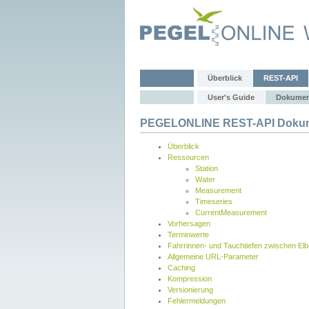
Überblick
REST-API
User's Guide
Dokumen
PEGELONLINE REST-API Dokum
Überblick
Ressourcen
Station
Water
Measurement
Timeseries
CurrentMeasurement
Vorhersagen
Terminwerte
Fahrrinnen- und Tauchtiefen zwischen El
Allgemeine URL-Parameter
Caching
Kompression
Versionierung
Fehlermeldungen