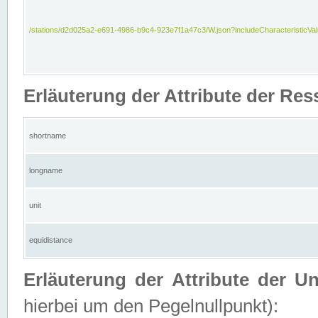
/stations/d2d025a2-e691-4986-b9c4-923e7f1a47c3/W.json?includeCharacteristicVa
Erläuterung der Attribute der Res
shortname
longname
unit
equidistance
Erläuterung der Attribute der U
hierbei um den Pegelnullpunkt):