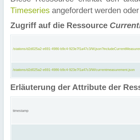
Timeseries
angefordert werden oder
Zugriff auf die Ressource
Curren
/stations/d2d025a2-e691-4986-b9c4-923e7f1a47c3/W.json?includeCurrentMeasure
/stations/d2d025a2-e691-4986-b9c4-923e7f1a47c3/W/currentmeasurement.json
Erläuterung der Attribute der R
timestamp