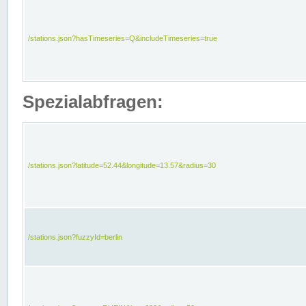
/stations.json?hasTimeseries=Q&includeTimeseries=true
Spezialabfragen:
/stations.json?latitude=52.44&longitude=13.57&radius=30
/stations.json?fuzzyId=berlin