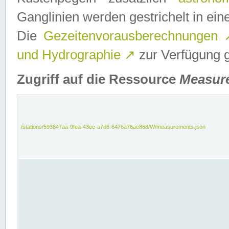
Ganglinien werden gestrichelt in e
Die
Gezeitenvorausberechnungen
und Hydrographie
↗
zur Verfügung ge
Zugriff auf die Ressource
Measur
/stations/593647aa-9fea-43ec-a7d6-6476a76ae868/W/measurements.json