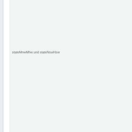
stateMnwMhw und stateNswHsw