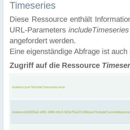
Timeseries
Diese Ressource enthält Informatio
URL-Parameters
includeTimeseries
angefordert werden.
Eine eigenständige Abfrage ist auch
Zugriff auf die Ressource
Timeser
/stations.json?includeTimeseries=true
/stations/d2d025a2-e691-4986-b9c4-923e7f1a47c3/W.json?includeCurrentMeasure