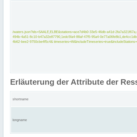
/waters.json?ids=SAALE,ELBE&stations=ace7d4b0-33e5-46db-a41d-2fa7a321f67a,
494b-4a51-8c10-b47a32e87790,1edc5fa4-88af-47f5-95a4-0e77a06fe8b1,de4cc1db
4b62-bee2-9750cbe4f5c4& timeseries=W&includeTimeseries=true&includeStations=
Erläuterung der Attribute der Re
shortname
longname