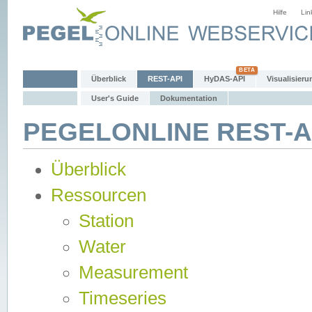
Hilfe
Lin
Überblick
REST-API
HyDAS-API
Visualisieru
User's Guide
Dokumentation
PEGELONLINE REST-AP
Überblick
Ressourcen
Station
Water
Measurement
Timeseries