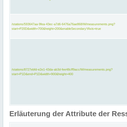
/stations/593647aa-9fea-43ec-a7d6-6476a76ae868/W/measurements.png?
start=P20D&width=700&height=200&enableSecondaryYAxis=true
/stations/8727ebfd-e2e1-43da-ab3d-fee48cff9acc/W/measurements.png?
start=P1D&end=P1D&width=900&height=400
Erläuterung der Attribute der Re