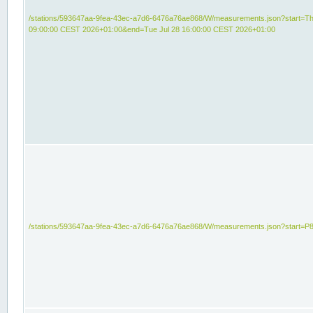
/stations/593647aa-9fea-43ec-a7d6-6476a76ae868/W/measurements.json?start=Th
09:00:00 CEST 2026+01:00&end=Tue Jul 28 16:00:00 CEST 2026+01:00
/stations/593647aa-9fea-43ec-a7d6-6476a76ae868/W/measurements.json?start=P