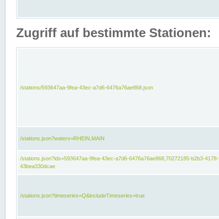
Zugriff auf bestimmte Stationen:
/stations/593647aa-9fea-43ec-a7d6-6476a76ae868.json
/stations.json?waters=RHEIN,MAIN
/stations.json?ids=593647aa-9fea-43ec-a7d6-6476a76ae868,70272185-b2b3-4178-
43bea330dcae
/stations.json?timeseries=Q&includeTimeseries=true