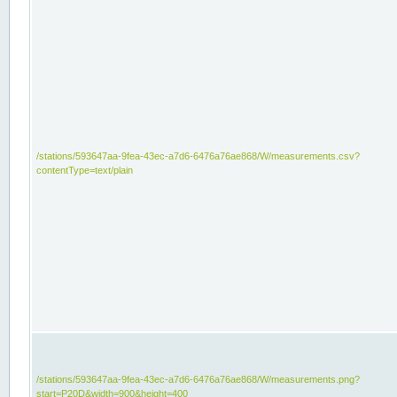
/stations/593647aa-9fea-43ec-a7d6-6476a76ae868/W/measurements.csv?
contentType=text/plain
/stations/593647aa-9fea-43ec-a7d6-6476a76ae868/W/measurements.png?
start=P20D&width=900&height=400