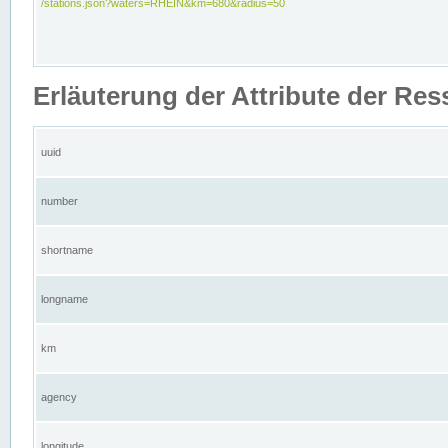
/stations.json?waters=RHEIN&km=680&radius=50
Erläuterung der Attribute der Res
uuid
number
shortname
longname
km
agency
longitude