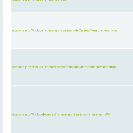
/stations.json?includeTimeseries=true&includeCurrentMeasurement=true
/stations.json?includeTimeseries=true&includeCharacteristicValues=true
/stations.json?includeForecastTimeseries=true&hasTimeseries=WV