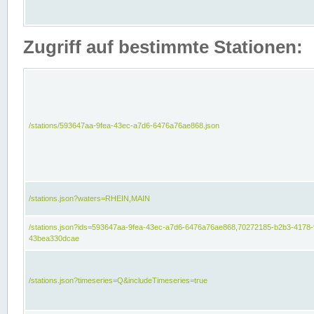
Zugriff auf bestimmte Stationen:
/stations/593647aa-9fea-43ec-a7d6-6476a76ae868.json
/stations.json?waters=RHEIN,MAIN
/stations.json?ids=593647aa-9fea-43ec-a7d6-6476a76ae868,70272185-b2b3-4178-
43bea330dcae
/stations.json?timeseries=Q&includeTimeseries=true