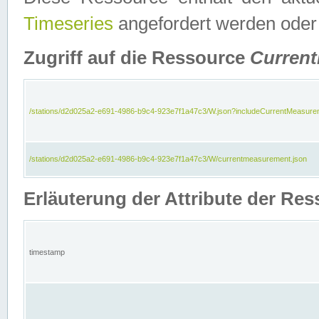
Timeseries
angefordert werden oder
Zugriff auf die Ressource
Curren
/stations/d2d025a2-e691-4986-b9c4-923e7f1a47c3/W.json?includeCurrentMeasure
/stations/d2d025a2-e691-4986-b9c4-923e7f1a47c3/W/currentmeasurement.json
Erläuterung der Attribute der R
timestamp