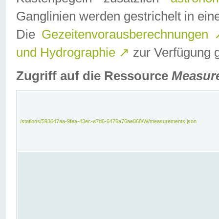
Ganglinien werden gestrichelt in e
Die
Gezeitenvorausberechnungen
und Hydrographie
↗
zur Verfügung ge
Zugriff auf die Ressource
Measur
/stations/593647aa-9fea-43ec-a7d6-6476a76ae868/W/measurements.json