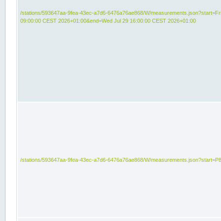
/stations/593647aa-9fea-43ec-a7d6-6476a76ae868/W/measurements.json?start=Fri
09:00:00 CEST 2026+01:00&end=Wed Jul 29 16:00:00 CEST 2026+01:00
/stations/593647aa-9fea-43ec-a7d6-6476a76ae868/W/measurements.json?start=P