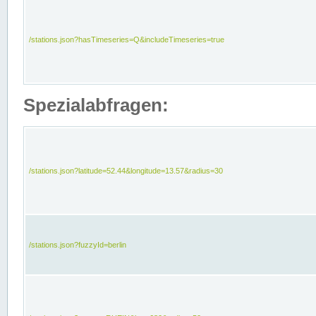
/stations.json?hasTimeseries=Q&includeTimeseries=true
Spezialabfragen:
/stations.json?latitude=52.44&longitude=13.57&radius=30
/stations.json?fuzzyId=berlin