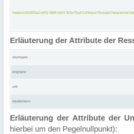
/stations/d2d025a2-e691-4986-b9c4-923e7f1a47c3/W.json?includeCharacteristicVa
Erläuterung der Attribute der Res
shortname
longname
unit
equidistance
Erläuterung der Attribute der U
hierbei um den Pegelnullpunkt):