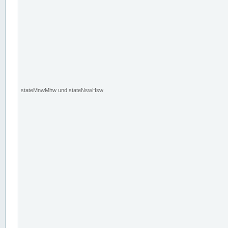
stateMnwMhw und stateNswHsw