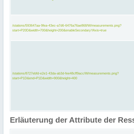
/stations/593647aa-9fea-43ec-a7d6-6476a76ae868/W/measurements.png?
start=P20D&width=700&height=200&enableSecondaryYAxis=true
/stations/8727ebfd-e2e1-43da-ab3d-fee48cff9acc/W/measurements.png?
start=P1D&end=P1D&width=900&height=400
Erläuterung der Attribute der Re