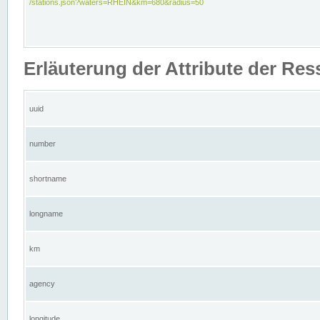
/stations.json?waters=RHEIN&km=680&radius=50
Erläuterung der Attribute der Res
uuid
number
shortname
longname
km
agency
longitude