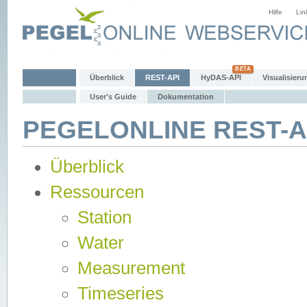
Hilfe
Lin
Überblick
REST-API
HyDAS-API
Visualisieru
User's Guide
Dokumentation
PEGELONLINE REST-AP
Überblick
Ressourcen
Station
Water
Measurement
Timeseries