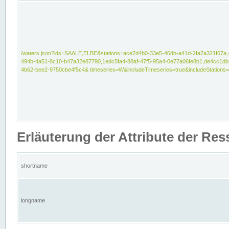
/waters.json?ids=SAALE,ELBE&stations=ace7d4b0-33e5-46db-a41d-2fa7a321f67a,
494b-4a51-8c10-b47a32e87790,1edc5fa4-88af-47f5-95a4-0e77a06fe8b1,de4cc1db
4b62-bee2-9750cbe4f5c4& timeseries=W&includeTimeseries=true&includeStations=
Erläuterung der Attribute der Re
shortname
longname