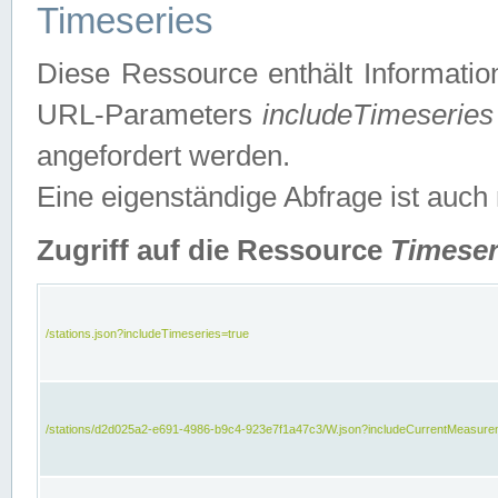
Timeseries
Diese Ressource enthält Informatio
URL-Parameters
includeTimeseries
angefordert werden.
Eine eigenständige Abfrage ist auch
Zugriff auf die Ressource
Timeser
/stations.json?includeTimeseries=true
/stations/d2d025a2-e691-4986-b9c4-923e7f1a47c3/W.json?includeCurrentMeasure