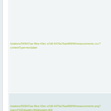
/stations/593647aa-9fea-43ec-a7d6-6476a76ae868/W/measurements.csv?
contentType=text/plain
/stations/593647aa-9fea-43ec-a7d6-6476a76ae868/W/measurements.png?
start=P20D&width=900&height=400