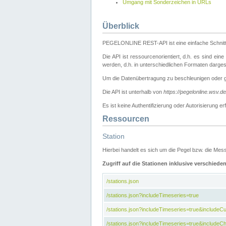
Umgang mit Sonderzeichen in URLs
Überblick
PEGELONLINE REST-API ist eine einfache Schnitt
Die API ist ressourcenorientiert, d.h. es sind ein
werden, d.h. in unterschiedlichen Formaten darge
Um die Datenübertragung zu beschleunigen oder 
Die API ist unterhalb von
https://pegelonline.wsv.d
Es ist keine Authentifizierung oder Autorisierun
Ressourcen
Station
Hierbei handelt es sich um die Pegel bzw. die M
Zugriff auf die Stationen inklusive verschiede
/stations.json
/stations.json?includeTimeseries=true
/stations.json?includeTimeseries=true&include
/stations.json?includeTimeseries=true&includeCh