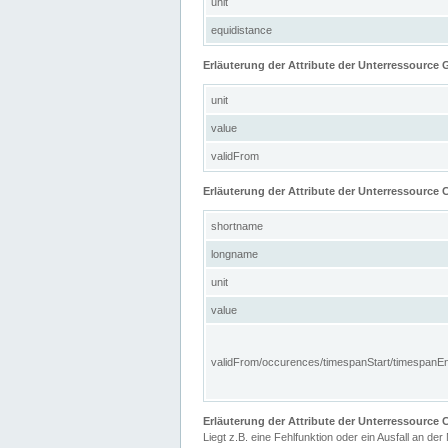
unit
equidistance
Erläuterung der Attribute der Unterressource
unit
value
validFrom
Erläuterung der Attribute der Unterressource C
shortname
longname
unit
value
validFrom/occurences/timespanStart/timespanE
Erläuterung der Attribute der Unterressourc
Liegt z.B. eine Fehlfunktion oder ein Ausfall an der