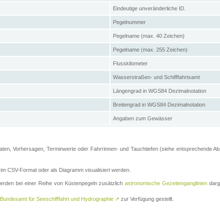
Eindeutige unveränderliche ID.
Pegelnummer
Pegelname (max. 40 Zeichen)
Pegelname (max. 255 Zeichen)
Flusskilometer
Wasserstraßen- und Schifffahrtsamt
Längengrad in WGS84 Dezimalnotation
Breitengrad in WGS84 Dezimalnotation
Angaben zum Gewässer
ten, Vorhersagen, Terminwerte oder Fahrrinnen- und Tauchtiefen (siehe entsprechende Absc
m CSV-Format oder als Diagramm visualisiert werden.
erden bei einer Reihe von Küstenpegeln zusätzlich
astronomische Gezeitenganglinien
darge
Bundesamt für Seeschifffahrt und Hydrographie
↗
zur Verfügung gestellt.