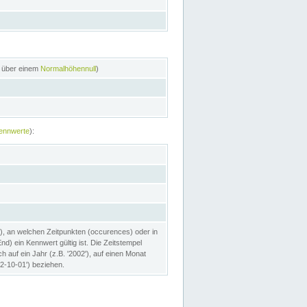
n über einem
Normalhöhennull
)
ennwerte
):
), an welchen Zeitpunkten (occurences) oder in
) ein Kennwert gültig ist. Die Zeitstempel
h auf ein Jahr (z.B. '2002'), auf einen Monat
02-10-01') beziehen.