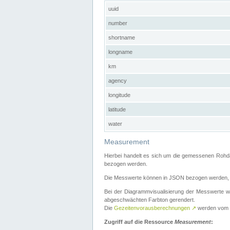
uuid
number
shortname
longname
km
agency
longitude
latitude
water
Measurement
Hierbei handelt es sich um die gemessenen Rohda
bezogen werden.
Die Messwerte können in JSON bezogen werden, i
Bei der Diagrammvisualisierung der Messwerte w
abgeschwächten Farbton gerendert.
Die
Gezeitenvorausberechnungen
↗
werden vom
Zugriff auf die Ressource
Measurement
: