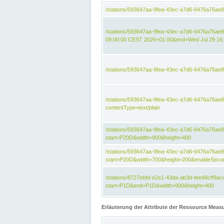
/stations/593647aa-9fea-43ec-a7d6-6476a76ae
/stations/593647aa-9fea-43ec-a7d6-6476a76ae8
09:00:00 CEST 2026+01:00&end=Wed Jul 29 16
/stations/593647aa-9fea-43ec-a7d6-6476a76ae
/stations/593647aa-9fea-43ec-a7d6-6476a76a
contentType=text/plain
/stations/593647aa-9fea-43ec-a7d6-6476a76a
start=P20D&width=900&height=400
/stations/593647aa-9fea-43ec-a7d6-6476a76a
start=P20D&width=700&height=200&enableSeco
/stations/8727ebfd-e2e1-43da-ab3d-fee48cff9
start=P1D&end=P1D&width=900&height=400
Erläuterung der Attribute der Ressource Meas