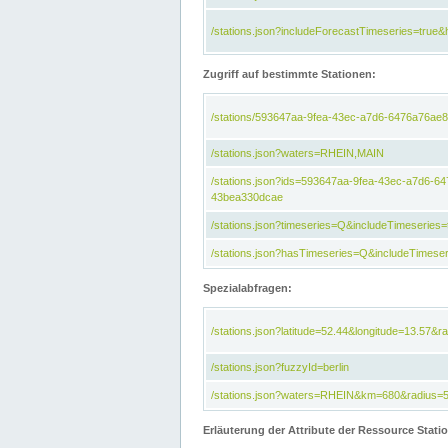
/stations.json?includeForecastTimeseries=tru
Zugriff auf bestimmte Stationen:
/stations/593647aa-9fea-43ec-a7d6-6476a76ae8
/stations.json?waters=RHEIN,MAIN
/stations.json?ids=593647aa-9fea-43ec-a7d6-
43bea330dcae
/stations.json?timeseries=Q&includeTimeseries=
/stations.json?hasTimeseries=Q&includeTimeser
Spezialabfragen:
/stations.json?latitude=52.44&longitude=13.57&r
/stations.json?fuzzyId=berlin
/stations.json?waters=RHEIN&km=680&radius=
Erläuterung der Attribute der Ressource Stati