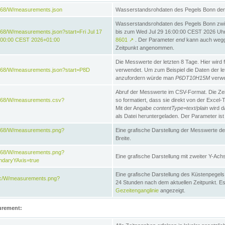
868/W/measurements.json
Wasserstandsrohdaten des Pegels Bonn der 
Wasserstandsrohdaten des Pegels Bonn zwi
68/W/measurements.json?start=Fri Jul 17
bis zum Wed Jul 29 16:00:00 CEST 2026 Uhr. 
:00:00 CEST 2026+01:00
8601
↗
. Der Parameter
end
kann auch wegge
Zeitpunkt angenommen.
Die Messwerte der letzten 8 Tage. Hier wird f
868/W/measurements.json?start=P8D
verwendet. Um zum Beispiel die Daten der l
anzufordern würde man
P6DT10H15M
verwe
Abruf der Messwerte im CSV-Format. Die Ze
e868/W/measurements.csv?
so formatiert, dass sie direkt von der Excel-
Mit der Angabe
contentType=text/plain
wird d
als Datei heruntergeladen. Der Parameter ist
e868/W/measurements.png?
Eine grafische Darstellung der Messwerte de
Breite.
e868/W/measurements.png?
Eine grafische Darstellung mit zweiter Y-Achs
ndaryYAxis=true
Eine grafische Darstellung des Küstenpegel
acc/W/measurements.png?
24 Stunden nach dem aktuellen Zeitpunkt. Es
Gezeitenganglinie
angezeigt.
urement: