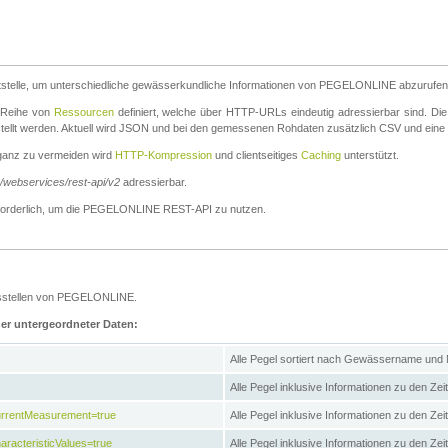
stelle, um unterschiedliche gewässerkundliche Informationen von PEGELONLINE abzurufen
e Reihe von
Ressourcen
definiert, welche über HTTP-URLs eindeutig adressierbar sind. Die
stellt werden. Aktuell wird JSON und bei den gemessenen Rohdaten zusätzlich CSV und eine
ganz zu vermeiden wird
HTTP-Kompression
und clientseitiges
Caching
unterstützt.
e/webservices/rest-api/v2
adressierbar.
g erforderlich, um die PEGELONLINE REST-API zu nutzen.
essstellen von PEGELONLINE.
ner untergeordneter Daten:
Alle Pegel sortiert nach Gewässername und
Alle Pegel inklusive Informationen zu den Zeit
CurrentMeasurement=true
Alle Pegel inklusive Informationen zu den Ze
aracteristicValues=true
Alle Pegel inklusive Informationen zu den Z