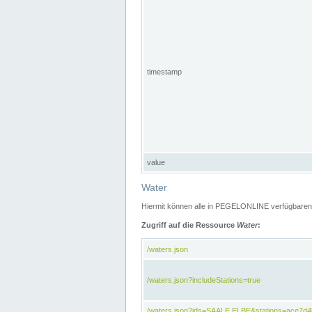
timestamp
value
Water
Hiermit können alle in PEGELONLINE verfügbaren 
Zugriff auf die Ressource
Water
:
/waters.json
/waters.json?includeStations=true
/waters.json?ids=SAALE,ELBE&stations=ace7d4