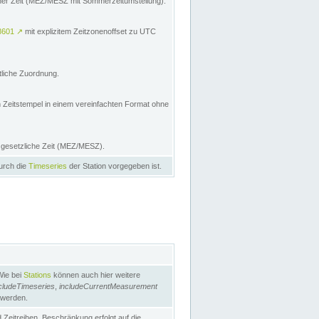
licher Zeit (MEZ/MESZ mit Sommerzeitumstellung):
8601
↗
mit explizitem Zeitzonenoffset zu UTC
tliche Zuordnung.
n Zeitstempel in einem vereinfachten Format ohne
e gesetzliche Zeit (MEZ/MESZ).
durch die
Timeseries
der Station vorgegeben ist.
Wie bei
Stations
können auch hier weitere
cludeTimeseries
,
includeCurrentMeasurement
 werden.
Zeitreihen. Beschränkung erfolgt auf die