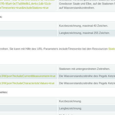
47f5-95a4-0e77a06fe8b1,de4cc1db-51cb-
Gewässer Saale und Elbe, auf die Stationen
Timeseries=true&includeStations=true
auf Wasserstandszeitreihen.
s:
Kurzbezeichnung, maximal 40 Zeichen.
Langbezeichnung, maximal 255 Zeichen.
treihen. Sie kann mit Hilfe des URL-Parameters
includeTimeseries
bei den Ressourcen
Stati
Stationen mit untergeordneten Zeitreihen.
7c3/W.json?includeCurrentMeasurement=true
Die Wasserstandszeitreihe des Pegels Ketzi
3/W.json?includeCharacteristicValues=true
Die Wasserstandszeitreihe des Pegels Ketz
eries:
Kurzbezeichnung.
Langbezeichnung.