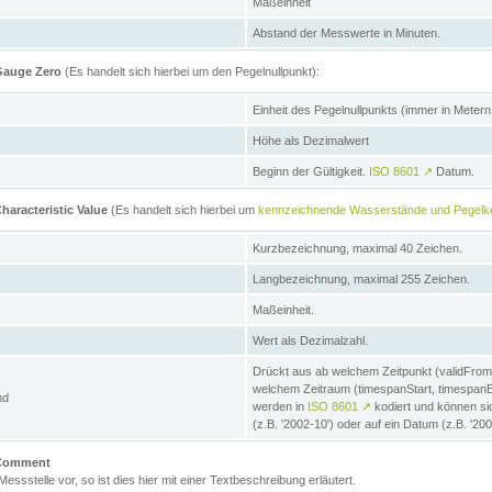
Maßeinheit
Abstand der Messwerte in Minuten.
 Gauge Zero
(Es handelt sich hierbei um den Pegelnullpunkt):
Einheit des Pegelnullpunkts (immer in Meter
Höhe als Dezimalwert
Beginn der Gültigkeit.
ISO 8601
↗
Datum.
haracteristic Value
(Es handelt sich hierbei um
kennzeichnende Wasserstände und Pegelk
Kurzbezeichnung, maximal 40 Zeichen.
Langbezeichnung, maximal 255 Zeichen.
Maßeinheit.
Wert als Dezimalzahl.
Drückt aus ab welchem Zeitpunkt (validFrom
welchem Zeitraum (timespanStart, timespanEnd
nd
werden in
ISO 8601
↗
kodiert und können sic
(z.B. '2002-10') oder auf ein Datum (z.B. '20
e Comment
 Messstelle vor, so ist dies hier mit einer Textbeschreibung erläutert.