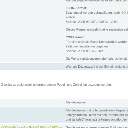
Alle Zeitangaben erfolgen in lokaler gesetz
JSON-Format:
Zeitstempel werden vollqualifiziert nach
ISO 
kodiert.
Beispiel:
2025-09-25T10:00:00+02:00
Dieses Format ermöglicht eine eindeutige zei
CSV-Format:
Für eine optimale Excel-Kompatibilität werde
Zeitzonenangabe ausgegeben.
Beispiel:
2025-09-25 10:00
Die Werte repräsentieren ebenfalls die lokal
Wert als Dezimalzahl in der Einheit, welche 
Gewässer, optional mit untergeordneten Pegeln und Zeitreihen bezogen werden.
Alle Gewässer.
Alle Gewässer mit untergeordneten Pegeln. 
untergeordnete Daten mit den Parametern
in
und
includeCharacteristicValues
angefordert
b0-33e5-46db-a41d-2fa7a321f67a,4626f6bc-
Gewässer mit untergeordneten Stationen und 