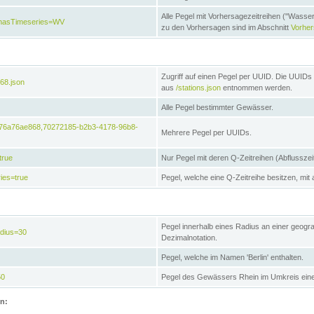
Alle Pegel mit Vorhersagezeitreihen ("Wasse
e&hasTimeseries=WV
zu den Vorhersagen sind im Abschnitt
Vorhe
Zugriff auf einen Pegel per UUID. Die UUIDs 
68.json
aus
/stations.json
entnommen werden.
Alle Pegel bestimmter Gewässer.
6476a76ae868,70272185-b2b3-4178-96b8-
Mehrere Pegel per UUIDs.
true
Nur Pegel mit deren Q-Zeitreihen (Abflusszei
ies=true
Pegel, welche eine Q-Zeitreihe besitzen, mit 
Pegel innerhalb eines Radius an einer geogr
adius=30
Dezimalnotation.
Pegel, welche im Namen 'Berlin' enthalten.
50
Pegel des Gewässers Rhein im Umkreis eine
on: