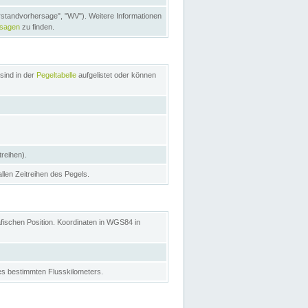
rstandvorhersage", "WV"). Weitere Informationen
rsagen
zu finden.
sind in der
Pegeltabelle
aufgelistet oder können
treihen).
allen Zeitreihen des Pegels.
afischen Position. Koordinaten in WGS84 in
s bestimmten Flusskilometers.