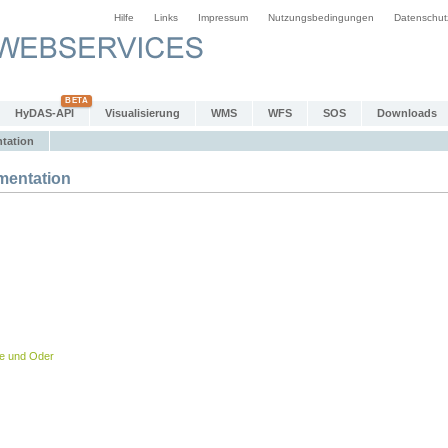
Hilfe
Links
Impressum
Nutzungsbedingungen
Datenschut
HyDAS-API
Visualisierung
WMS
WFS
SOS
Downloads
tation
entation
be und Oder