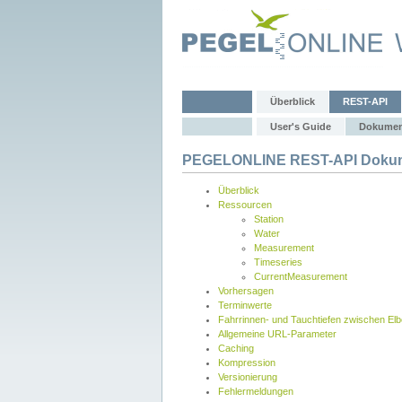
Überblick
REST-API
User's Guide
Dokumen
PEGELONLINE REST-API Dokum
Überblick
Ressourcen
Station
Water
Measurement
Timeseries
CurrentMeasurement
Vorhersagen
Terminwerte
Fahrrinnen- und Tauchtiefen zwischen El
Allgemeine URL-Parameter
Caching
Kompression
Versionierung
Fehlermeldungen