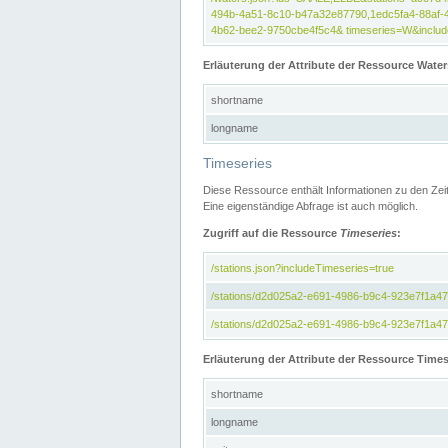
494b-4a51-8c10-b47a32e87790,1edc5fa4-88af-
4b62-bee2-9750cbe4f5c4& timeseries=W&include
Erläuterung der Attribute der Ressource Water
shortname
longname
Timeseries
Diese Ressource enthält Informationen zu den Zei
Eine eigenständige Abfrage ist auch möglich.
Zugriff auf die Ressource
Timeseries
:
/stations.json?includeTimeseries=true
/stations/d2d025a2-e691-4986-b9c4-923e7f1a4
/stations/d2d025a2-e691-4986-b9c4-923e7f1a47c
Erläuterung der Attribute der Ressource Times
shortname
longname