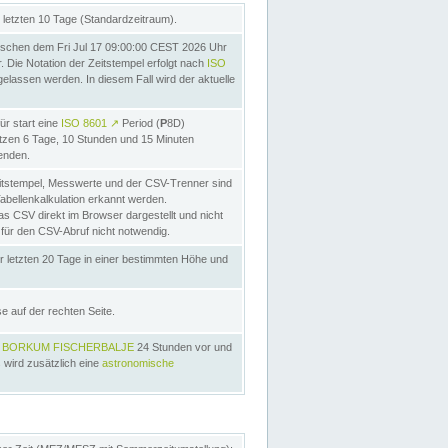
letzten 10 Tage (Standardzeitraum).
schen dem Fri Jul 17 09:00:00 CEST 2026 Uhr
Die Notation der Zeitstempel erfolgt nach
ISO
lassen werden. In diesem Fall wird der aktuelle
ür start eine
ISO 8601
↗
Period (
P
8D)
etzen 6 Tage, 10 Stunden und 15 Minuten
nden.
itstempel, Messwerte und der CSV-Trenner sind
Tabellenkalkulation erkannt werden.
as CSV direkt im Browser dargestellt und nicht
 für den CSV-Abruf nicht notwendig.
r letzten 20 Tage in einer bestimmten Höhe und
e auf der rechten Seite.
s
BORKUM FISCHERBALJE
24 Stunden vor und
 wird zusätzlich eine
astronomische