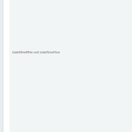
stateMnwMhw und stateNswHsw