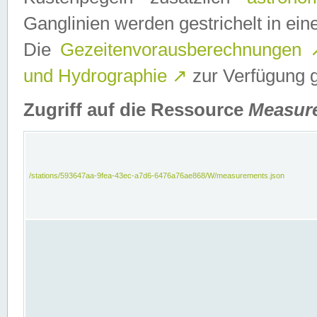
Ganglinien werden gestrichelt in e
Die
Gezeitenvorausberechnungen
und Hydrographie
↗
zur Verfügung ge
Zugriff auf die Ressource
Measur
/stations/593647aa-9fea-43ec-a7d6-6476a76ae868/W/measurements.json