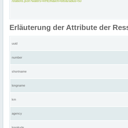
/stations.json?waters=RHEIN&km=680&radius=50
Erläuterung der Attribute der Res
uuid
number
shortname
longname
km
agency
longitude