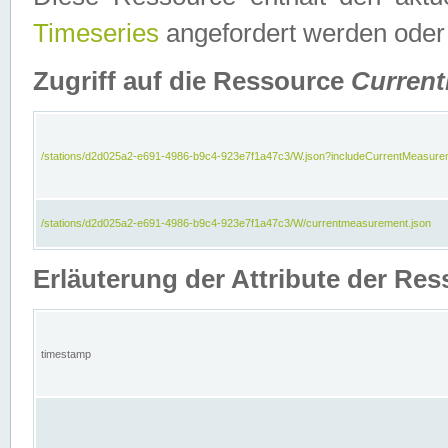
Timeseries
angefordert werden oder
Zugriff auf die Ressource
Curren
/stations/d2d025a2-e691-4986-b9c4-923e7f1a47c3/W.json?includeCurrentMeasure
/stations/d2d025a2-e691-4986-b9c4-923e7f1a47c3/W/currentmeasurement.json
Erläuterung der Attribute der R
timestamp