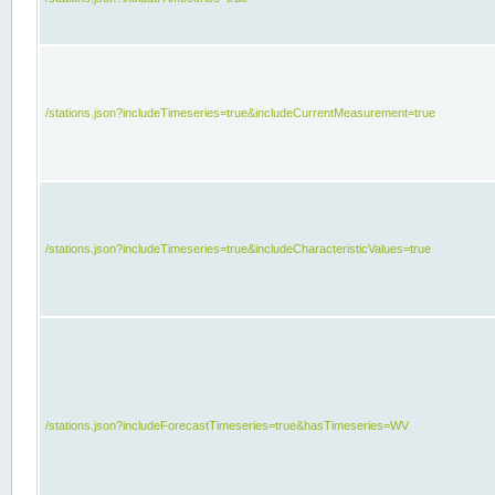
/stations.json?includeTimeseries=true&includeCurrentMeasurement=true
/stations.json?includeTimeseries=true&includeCharacteristicValues=true
/stations.json?includeForecastTimeseries=true&hasTimeseries=WV