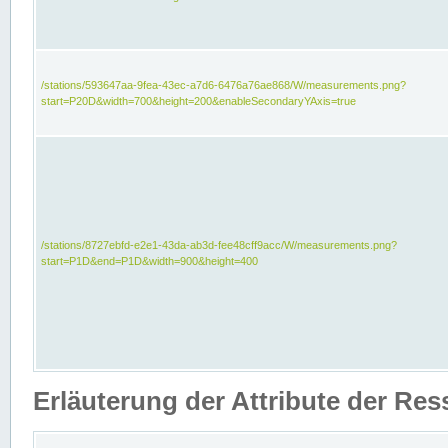
/stations/593647aa-9fea-43ec-a7d6-6476a76ae868/W/measurements.png?
start=P20D&width=700&height=200&enableSecondaryYAxis=true
/stations/8727ebfd-e2e1-43da-ab3d-fee48cff9acc/W/measurements.png?
start=P1D&end=P1D&width=900&height=400
Erläuterung der Attribute der Re