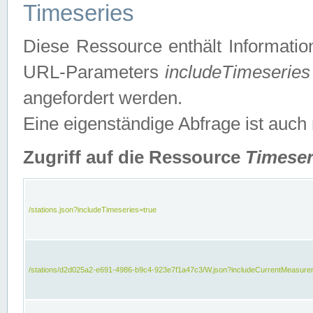
Timeseries
Diese Ressource enthält Informatio
URL-Parameters
includeTimeseries
angefordert werden.
Eine eigenständige Abfrage ist auch
Zugriff auf die Ressource
Timeser
/stations.json?includeTimeseries=true
/stations/d2d025a2-e691-4986-b9c4-923e7f1a47c3/W.json?includeCurrentMeasure