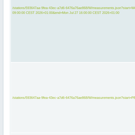
/stations/593647aa-9fea-43ec-a7d6-6476a76ae868/W/measurements.json?start=We
09:00:00 CEST 2026+01:00&end=Mon Jul 27 16:00:00 CEST 2026+01:00
/stations/593647aa-9fea-43ec-a7d6-6476a76ae868/W/measurements.json?start=P