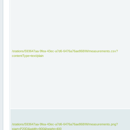
/stations/593647aa-9fea-43ec-a7d6-6476a76ae868/W/measurements.csv?
contentType=text/plain
/stations/593647aa-9fea-43ec-a7d6-6476a76ae868/W/measurements.png?
start=P20D&width=900&height=400