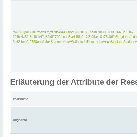
/waters.json?ids=SAALE,ELBE&stations=ace7d4b0-33e5-46db-a41d-2fa7a321f67a,
494b-4a51-8c10-b47a32e87790,1edc5fa4-88af-47f5-95a4-0e77a06fe8b1,de4cc1db
4b62-bee2-9750cbe4f5c4& timeseries=W&includeTimeseries=true&includeStations=
Erläuterung der Attribute der Re
shortname
longname