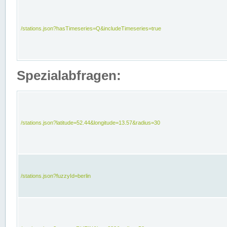
/stations.json?hasTimeseries=Q&includeTimeseries=true
Spezialabfragen:
/stations.json?latitude=52.44&longitude=13.57&radius=30
/stations.json?fuzzyId=berlin