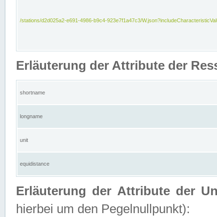
/stations/d2d025a2-e691-4986-b9c4-923e7f1a47c3/W.json?includeCharacteristicVa
Erläuterung der Attribute der Res
shortname
longname
unit
equidistance
Erläuterung der Attribute der U
hierbei um den Pegelnullpunkt):