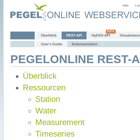
Hilfe
Lin
Überblick
REST-API
HyDAS-API
Visualisieru
User's Guide
Dokumentation
PEGELONLINE REST-AP
Überblick
Ressourcen
Station
Water
Measurement
Timeseries