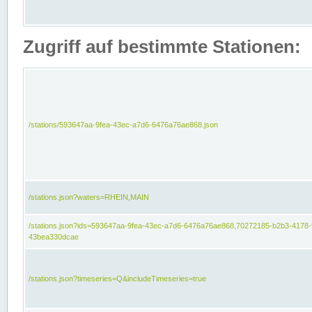
Zugriff auf bestimmte Stationen:
/stations/593647aa-9fea-43ec-a7d6-6476a76ae868.json
/stations.json?waters=RHEIN,MAIN
/stations.json?ids=593647aa-9fea-43ec-a7d6-6476a76ae868,70272185-b2b3-4178-
43bea330dcae
/stations.json?timeseries=Q&includeTimeseries=true