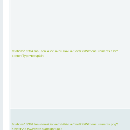
/stations/593647aa-9fea-43ec-a7d6-6476a76ae868/W/measurements.csv?
contentType=text/plain
/stations/593647aa-9fea-43ec-a7d6-6476a76ae868/W/measurements.png?
start=P20D&width=900&height=400