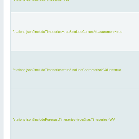
/stations.json?includeTimeseries=true&includeCurrentMeasurement=true
/stations.json?includeTimeseries=true&includeCharacteristicValues=true
/stations.json?includeForecastTimeseries=true&hasTimeseries=WV