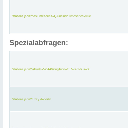
/stations.json?hasTimeseries=Q&includeTimeseries=true
Spezialabfragen:
/stations.json?latitude=52.44&longitude=13.57&radius=30
/stations.json?fuzzyId=berlin