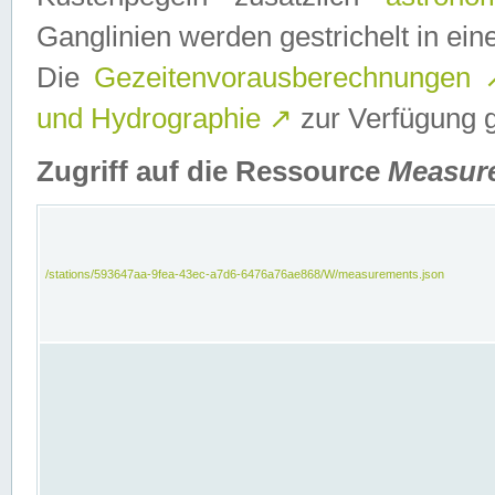
Ganglinien werden gestrichelt in e
Die
Gezeitenvorausberechnungen
und Hydrographie
↗
zur Verfügung ge
Zugriff auf die Ressource
Measur
/stations/593647aa-9fea-43ec-a7d6-6476a76ae868/W/measurements.json