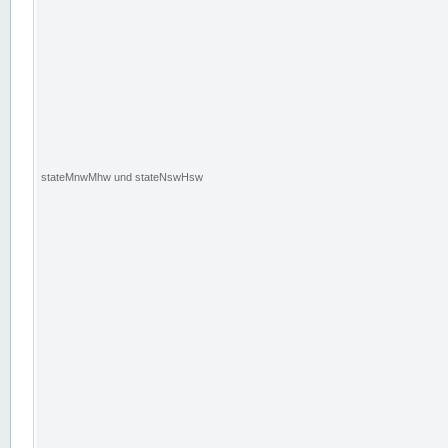
stateMnwMhw und stateNswHsw