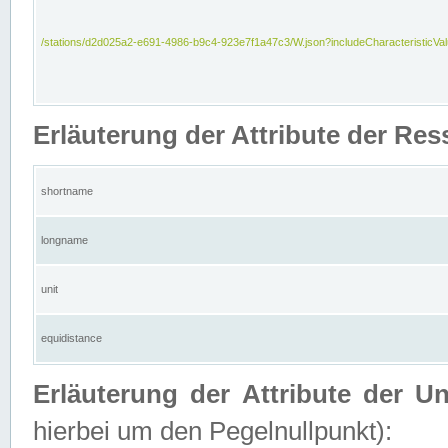
/stations/d2d025a2-e691-4986-b9c4-923e7f1a47c3/W.json?includeCharacteristicVa
Erläuterung der Attribute der Res
shortname
longname
unit
equidistance
Erläuterung der Attribute der U
hierbei um den Pegelnullpunkt):