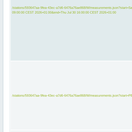
/stations/593647aa-9fea-43ec-a7d6-6476a76ae868/W/measurements.json?start=Sat
09:00:00 CEST 2026+01:00&end=Thu Jul 30 16:00:00 CEST 2026+01:00
/stations/593647aa-9fea-43ec-a7d6-6476a76ae868/W/measurements.json?start=P