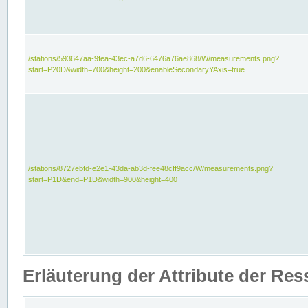
/stations/593647aa-9fea-43ec-a7d6-6476a76ae868/W/measurements.png?
start=P20D&width=700&height=200&enableSecondaryYAxis=true
/stations/8727ebfd-e2e1-43da-ab3d-fee48cff9acc/W/measurements.png?
start=P1D&end=P1D&width=900&height=400
Erläuterung der Attribute der Re