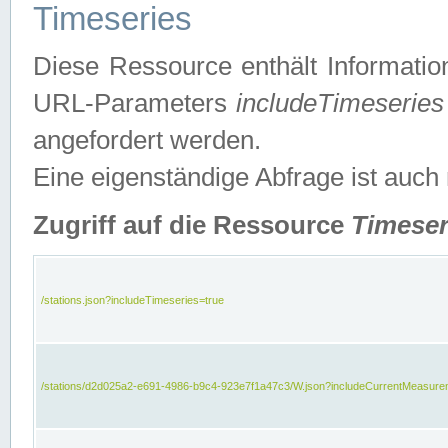
Timeseries
Diese Ressource enthält Informatio
URL-Parameters
includeTimeseries
angefordert werden.
Eine eigenständige Abfrage ist auch
Zugriff auf die Ressource
Timeser
/stations.json?includeTimeseries=true
/stations/d2d025a2-e691-4986-b9c4-923e7f1a47c3/W.json?includeCurrentMeasure