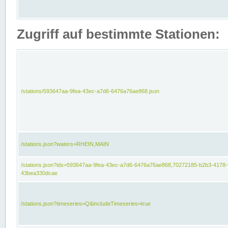
Zugriff auf bestimmte Stationen:
/stations/593647aa-9fea-43ec-a7d6-6476a76ae868.json
/stations.json?waters=RHEIN,MAIN
/stations.json?ids=593647aa-9fea-43ec-a7d6-6476a76ae868,70272185-b2b3-4178-
43bea330dcae
/stations.json?timeseries=Q&includeTimeseries=true