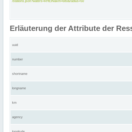
/stations.json?waters=RHEIN&km=680&radius=50
Erläuterung der Attribute der Res
uuid
number
shortname
longname
km
agency
longitude