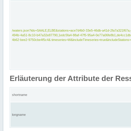
/waters.json?ids=SAALE,ELBE&stations=ace7d4b0-33e5-46db-a41d-2fa7a321f67a,
494b-4a51-8c10-b47a32e87790,1edc5fa4-88af-47f5-95a4-0e77a06fe8b1,de4cc1db
4b62-bee2-9750cbe4f5c4& timeseries=W&includeTimeseries=true&includeStations=
Erläuterung der Attribute der Re
shortname
longname