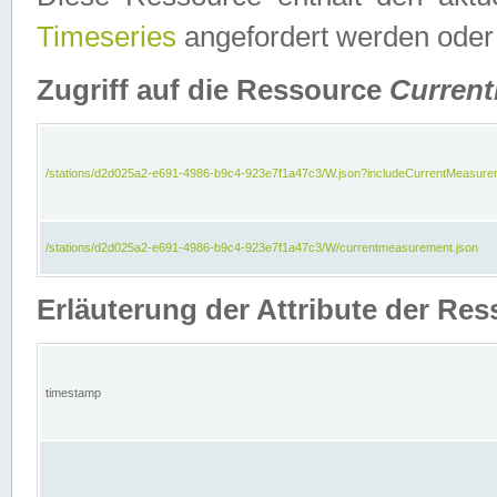
Timeseries
angefordert werden oder
Zugriff auf die Ressource
Curren
/stations/d2d025a2-e691-4986-b9c4-923e7f1a47c3/W.json?includeCurrentMeasure
/stations/d2d025a2-e691-4986-b9c4-923e7f1a47c3/W/currentmeasurement.json
Erläuterung der Attribute der R
timestamp