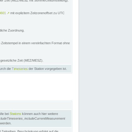
licher Zeit (MEZ/MESZ mit Sommerzeitumstellung):
8601
↗
mit explizitem Zeitzonenoffset zu UTC
tliche Zuordnung.
n Zeitstempel in einem vereinfachten Format ohne
e gesetzliche Zeit (MEZ/MESZ).
durch die
Timeseries
der Station vorgegeben ist.
Wie bei
Stations
können auch hier weitere
cludeTimeseries
,
includeCurrentMeasurement
 werden.
Zeitreihen. Beschränkung erfolgt auf die