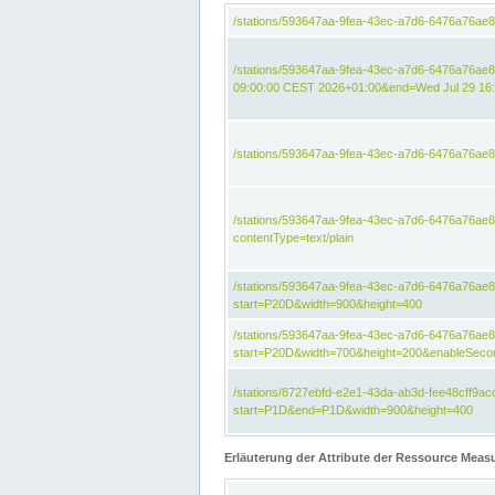
/stations/593647aa-9fea-43ec-a7d6-6476a76ae
/stations/593647aa-9fea-43ec-a7d6-6476a76ae8
09:00:00 CEST 2026+01:00&end=Wed Jul 29 16
/stations/593647aa-9fea-43ec-a7d6-6476a76ae
/stations/593647aa-9fea-43ec-a7d6-6476a76a
contentType=text/plain
/stations/593647aa-9fea-43ec-a7d6-6476a76a
start=P20D&width=900&height=400
/stations/593647aa-9fea-43ec-a7d6-6476a76a
start=P20D&width=700&height=200&enableSeco
/stations/8727ebfd-e2e1-43da-ab3d-fee48cff9
start=P1D&end=P1D&width=900&height=400
Erläuterung der Attribute der Ressource Meas