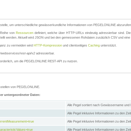
stelle, um unterschiedliche gewässerkundliche Informationen von PEGELONLINE abzurufen
e Reihe von
Ressourcen
definiert, welche über HTTP-URLs eindeutig adressierbar sind. Die
stellt werden. Aktuell wird JSON und bei den gemessenen Rohdaten zusätzlich CSV und eine
ganz zu vermeiden wird
HTTP-Kompression
und clientseitiges
Caching
unterstützt.
e/webservices/rest-api/v2
adressierbar.
g erforderlich, um die PEGELONLINE REST-API zu nutzen.
essstellen von PEGELONLINE.
ner untergeordneter Daten:
Alle Pegel sortiert nach Gewässername und
Alle Pegel inklusive Informationen zu den Zeit
CurrentMeasurement=true
Alle Pegel inklusive Informationen zu den Ze
aracteristicValues=true
Alle Pegel inklusive Informationen zu den Z