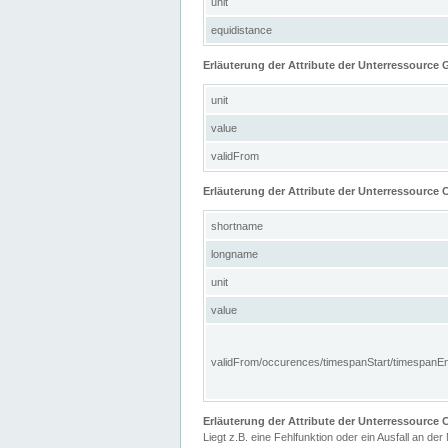
unit
equidistance
Erläuterung der Attribute der Unterressource
unit
value
validFrom
Erläuterung der Attribute der Unterressource C
shortname
longname
unit
value
validFrom/occurences/timespanStart/timespanE
Erläuterung der Attribute der Unterressourc
Liegt z.B. eine Fehlfunktion oder ein Ausfall an der