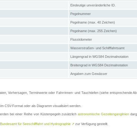
Eindeutige unveränderliche ID.
Pegelnummer
Pegelname (max. 40 Zeichen)
Pegelname (max. 255 Zeichen)
Flusskilometer
Wasserstraßen- und Schifffahrtsamt
Längengrad in WGS84 Dezimalnotation
Breitengrad in WGS84 Dezimalnotation
Angaben zum Gewässer
ten, Vorhersagen, Terminwerte oder Fahrrinnen- und Tauchtiefen (siehe entsprechende Absc
m CSV-Format oder als Diagramm visualisiert werden.
erden bei einer Reihe von Küstenpegeln zusätzlich
astronomische Gezeitenganglinien
darge
Bundesamt für Seeschifffahrt und Hydrographie
↗
zur Verfügung gestellt.