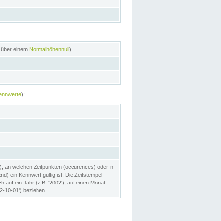
n über einem
Normalhöhennull
)
ennwerte
):
), an welchen Zeitpunkten (occurences) oder in
) ein Kennwert gültig ist. Die Zeitstempel
h auf ein Jahr (z.B. '2002'), auf einen Monat
02-10-01') beziehen.