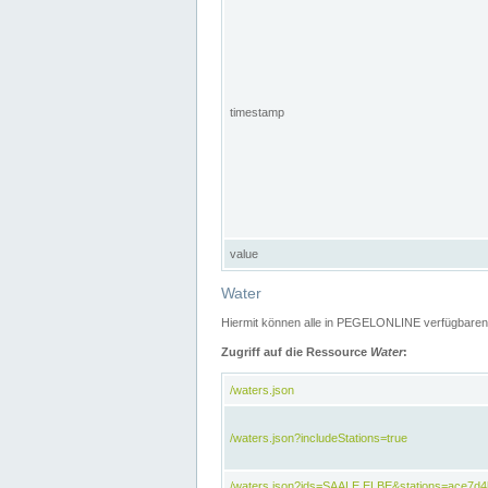
timestamp
value
Water
Hiermit können alle in PEGELONLINE verfügbaren 
Zugriff auf die Ressource
Water
:
/waters.json
/waters.json?includeStations=true
/waters.json?ids=SAALE,ELBE&stations=ace7d4