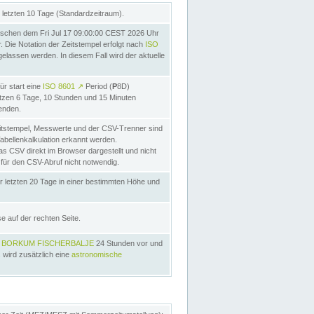
letzten 10 Tage (Standardzeitraum).
schen dem Fri Jul 17 09:00:00 CEST 2026 Uhr
Die Notation der Zeitstempel erfolgt nach
ISO
lassen werden. In diesem Fall wird der aktuelle
ür start eine
ISO 8601
↗
Period (
P
8D)
etzen 6 Tage, 10 Stunden und 15 Minuten
nden.
itstempel, Messwerte und der CSV-Trenner sind
Tabellenkalkulation erkannt werden.
as CSV direkt im Browser dargestellt und nicht
 für den CSV-Abruf nicht notwendig.
r letzten 20 Tage in einer bestimmten Höhe und
e auf der rechten Seite.
s
BORKUM FISCHERBALJE
24 Stunden vor und
 wird zusätzlich eine
astronomische