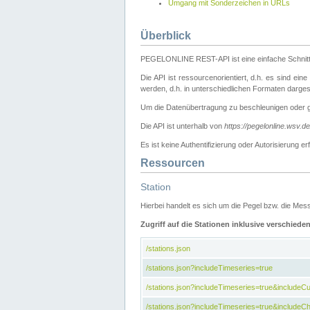
Umgang mit Sonderzeichen in URLs
Überblick
PEGELONLINE REST-API ist eine einfache Schnitt
Die API ist ressourcenorientiert, d.h. es sind ein
werden, d.h. in unterschiedlichen Formaten darge
Um die Datenübertragung zu beschleunigen oder 
Die API ist unterhalb von
https://pegelonline.wsv.d
Es ist keine Authentifizierung oder Autorisierun
Ressourcen
Station
Hierbei handelt es sich um die Pegel bzw. die M
Zugriff auf die Stationen inklusive verschiede
/stations.json
/stations.json?includeTimeseries=true
/stations.json?includeTimeseries=true&include
/stations.json?includeTimeseries=true&includeCh