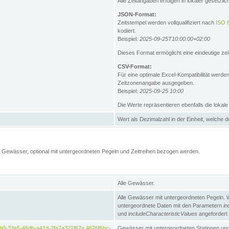
Alle Zeitangaben erfolgen in lokaler gesetz
JSON-Format:
Zeitstempel werden vollqualifiziert nach
ISO 
kodiert.
Beispiel:
2025-09-25T10:00:00+02:00
Dieses Format ermöglicht eine eindeutige zei
CSV-Format:
Für eine optimale Excel-Kompatibilität werde
Zeitzonenangabe ausgegeben.
Beispiel:
2025-09-25 10:00
Die Werte repräsentieren ebenfalls die lokal
Wert als Dezimalzahl in der Einheit, welche 
Gewässer, optional mit untergeordneten Pegeln und Zeitreihen bezogen werden.
Alle Gewässer.
Alle Gewässer mit untergeordneten Pegeln. 
untergeordnete Daten mit den Parametern
in
und
includeCharacteristicValues
angefordert
b0-33e5-46db-a41d-2fa7a321f67a,4626f6bc-
Gewässer mit untergeordneten Stationen und 