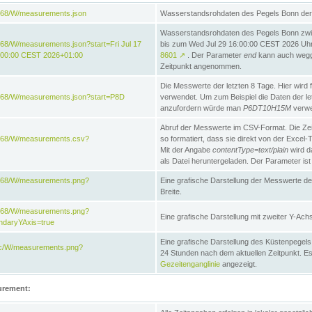
868/W/measurements.json
Wasserstandsrohdaten des Pegels Bonn der 
Wasserstandsrohdaten des Pegels Bonn zwi
68/W/measurements.json?start=Fri Jul 17
bis zum Wed Jul 29 16:00:00 CEST 2026 Uhr. 
:00:00 CEST 2026+01:00
8601
↗
. Der Parameter
end
kann auch wegge
Zeitpunkt angenommen.
Die Messwerte der letzten 8 Tage. Hier wird f
868/W/measurements.json?start=P8D
verwendet. Um zum Beispiel die Daten der l
anzufordern würde man
P6DT10H15M
verwe
Abruf der Messwerte im CSV-Format. Die Ze
e868/W/measurements.csv?
so formatiert, dass sie direkt von der Excel-
Mit der Angabe
contentType=text/plain
wird d
als Datei heruntergeladen. Der Parameter ist
e868/W/measurements.png?
Eine grafische Darstellung der Messwerte de
Breite.
e868/W/measurements.png?
Eine grafische Darstellung mit zweiter Y-Achs
ndaryYAxis=true
Eine grafische Darstellung des Küstenpegel
acc/W/measurements.png?
24 Stunden nach dem aktuellen Zeitpunkt. Es
Gezeitenganglinie
angezeigt.
urement: