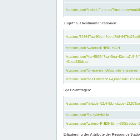
/stations.json?includeForecastTimeseries=tru
Zugriff auf bestimmte Stationen:
/stations/593647aa-9fea-43ec-a7d6-6476a76ae8
/stations.json?waters=RHEIN,MAIN
/stations.json?ids=593647aa-9fea-43ec-a7d6-
43bea330dcae
/stations.json?timeseries=Q&includeTimeseries=
/stations.json?hasTimeseries=Q&includeTimeser
Spezialabfragen:
/stations.json?latitude=52.44&longitude=13.57&r
/stations.json?fuzzyId=berlin
/stations.json?waters=RHEIN&km=680&radius=
Erläuterung der Attribute der Ressource Stati