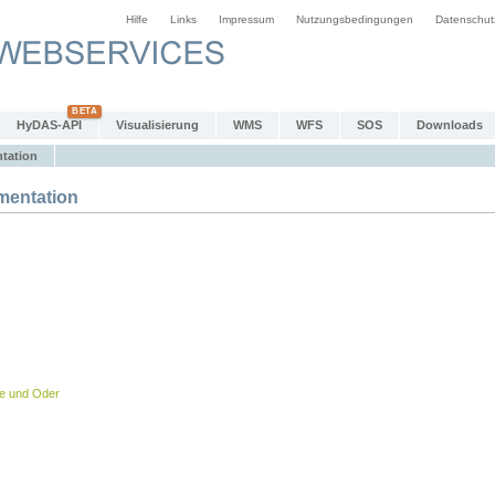
Hilfe
Links
Impressum
Nutzungsbedingungen
Datenschut
HyDAS-API
Visualisierung
WMS
WFS
SOS
Downloads
tation
entation
be und Oder