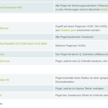
Alle Pegel mit Vorhersagezeitreihen ("Wasse
e&hasTimeseries=WV
zu den Vorhersagen sind im Abschnitt
Vorhe
Zugriff auf einen Pegel per UUID. Die UUIDs 
68.json
aus
/stations.json
entnommen werden.
Alle Pegel bestimmter Gewässer.
6476a76ae868,70272185-b2b3-4178-96b8-
Mehrere Pegel per UUIDs.
true
Nur Pegel mit deren Q-Zeitreihen (Abflusszei
ies=true
Pegel, welche eine Q-Zeitreihe besitzen, mit 
Pegel innerhalb eines Radius an einer geogr
adius=30
Dezimalnotation.
Pegel, welche im Namen 'Berlin' enthalten.
50
Pegel des Gewässers Rhein im Umkreis eine
on: