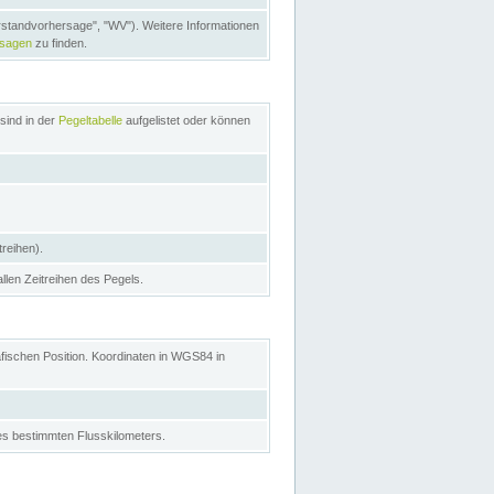
rstandvorhersage", "WV"). Weitere Informationen
rsagen
zu finden.
sind in der
Pegeltabelle
aufgelistet oder können
treihen).
allen Zeitreihen des Pegels.
afischen Position. Koordinaten in WGS84 in
s bestimmten Flusskilometers.