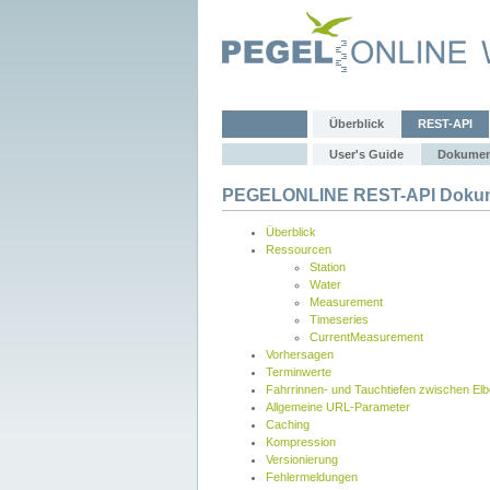
Überblick
REST-API
User's Guide
Dokumen
PEGELONLINE REST-API Dokum
Überblick
Ressourcen
Station
Water
Measurement
Timeseries
CurrentMeasurement
Vorhersagen
Terminwerte
Fahrrinnen- und Tauchtiefen zwischen El
Allgemeine URL-Parameter
Caching
Kompression
Versionierung
Fehlermeldungen