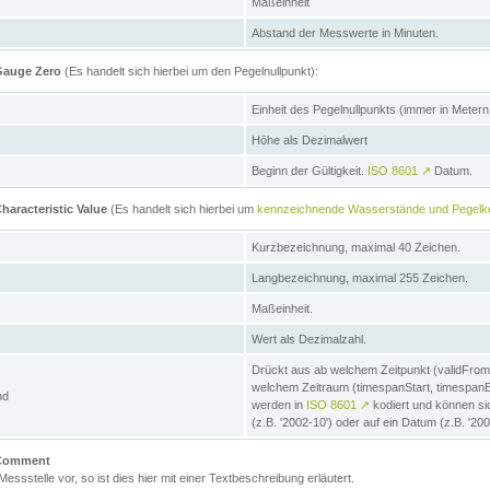
Maßeinheit
Abstand der Messwerte in Minuten.
 Gauge Zero
(Es handelt sich hierbei um den Pegelnullpunkt):
Einheit des Pegelnullpunkts (immer in Meter
Höhe als Dezimalwert
Beginn der Gültigkeit.
ISO 8601
↗
Datum.
haracteristic Value
(Es handelt sich hierbei um
kennzeichnende Wasserstände und Pegelk
Kurzbezeichnung, maximal 40 Zeichen.
Langbezeichnung, maximal 255 Zeichen.
Maßeinheit.
Wert als Dezimalzahl.
Drückt aus ab welchem Zeitpunkt (validFrom
welchem Zeitraum (timespanStart, timespanEnd
nd
werden in
ISO 8601
↗
kodiert und können sic
(z.B. '2002-10') oder auf ein Datum (z.B. '20
e Comment
 Messstelle vor, so ist dies hier mit einer Textbeschreibung erläutert.