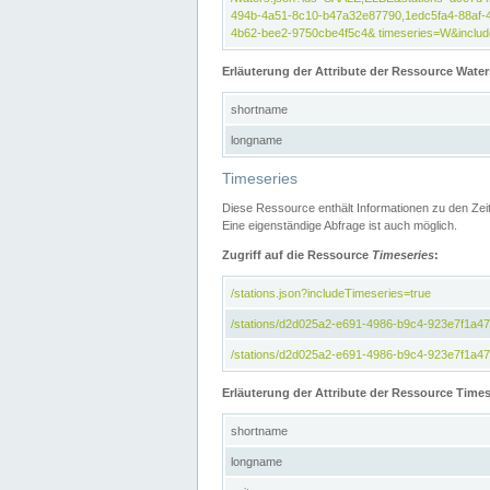
494b-4a51-8c10-b47a32e87790,1edc5fa4-88af-
4b62-bee2-9750cbe4f5c4& timeseries=W&include
Erläuterung der Attribute der Ressource Water
shortname
longname
Timeseries
Diese Ressource enthält Informationen zu den Zei
Eine eigenständige Abfrage ist auch möglich.
Zugriff auf die Ressource
Timeseries
:
/stations.json?includeTimeseries=true
/stations/d2d025a2-e691-4986-b9c4-923e7f1a4
/stations/d2d025a2-e691-4986-b9c4-923e7f1a47c
Erläuterung der Attribute der Ressource Times
shortname
longname