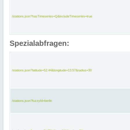
/stations.json?hasTimeseries=Q&includeTimeseries=true
Spezialabfragen:
/stations.json?latitude=52.44&longitude=13.57&radius=30
/stations.json?fuzzyId=berlin