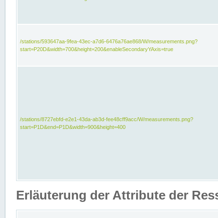
/stations/593647aa-9fea-43ec-a7d6-6476a76ae868/W/measurements.png?
start=P20D&width=700&height=200&enableSecondaryYAxis=true
/stations/8727ebfd-e2e1-43da-ab3d-fee48cff9acc/W/measurements.png?
start=P1D&end=P1D&width=900&height=400
Erläuterung der Attribute der Re