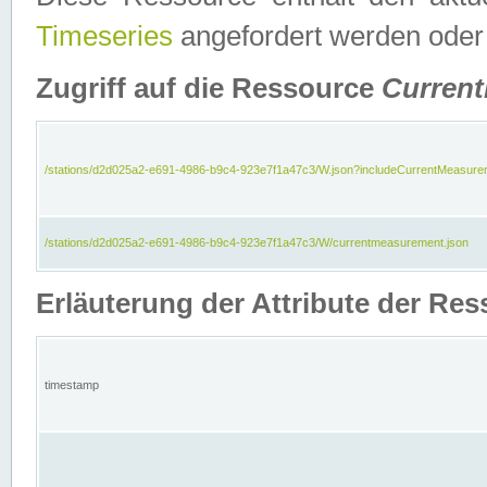
Timeseries
angefordert werden oder
Zugriff auf die Ressource
Curren
/stations/d2d025a2-e691-4986-b9c4-923e7f1a47c3/W.json?includeCurrentMeasure
/stations/d2d025a2-e691-4986-b9c4-923e7f1a47c3/W/currentmeasurement.json
Erläuterung der Attribute der R
timestamp