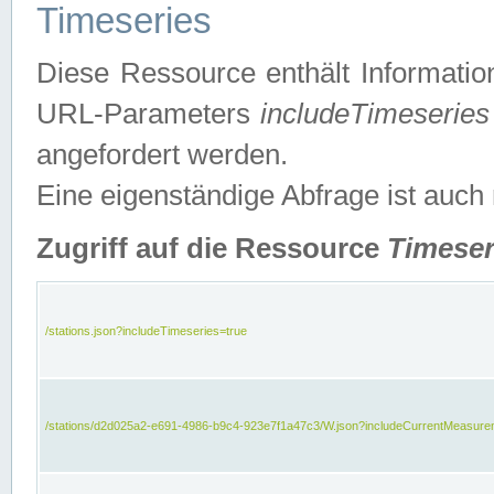
Timeseries
Diese Ressource enthält Informatio
URL-Parameters
includeTimeseries
angefordert werden.
Eine eigenständige Abfrage ist auch
Zugriff auf die Ressource
Timeser
/stations.json?includeTimeseries=true
/stations/d2d025a2-e691-4986-b9c4-923e7f1a47c3/W.json?includeCurrentMeasure