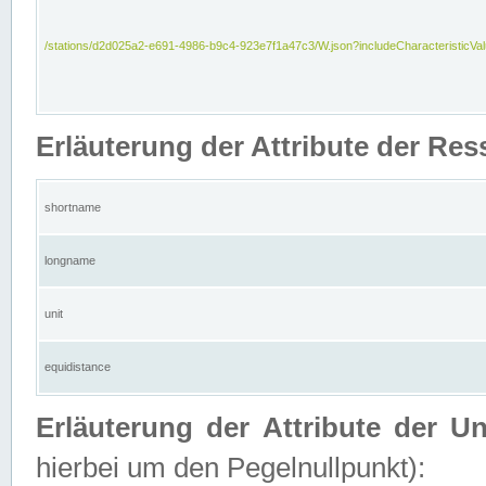
/stations/d2d025a2-e691-4986-b9c4-923e7f1a47c3/W.json?includeCharacteristicVa
Erläuterung der Attribute der Res
shortname
longname
unit
equidistance
Erläuterung der Attribute der U
hierbei um den Pegelnullpunkt):