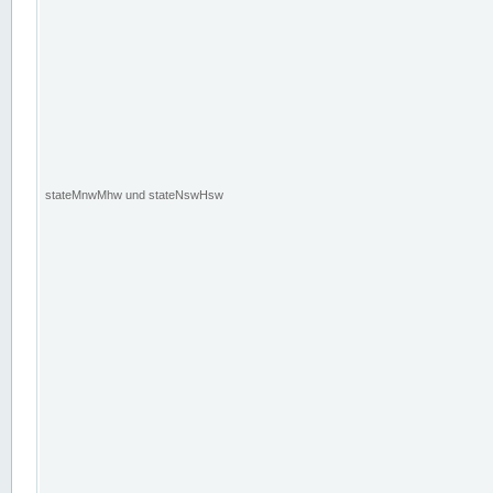
stateMnwMhw und stateNswHsw