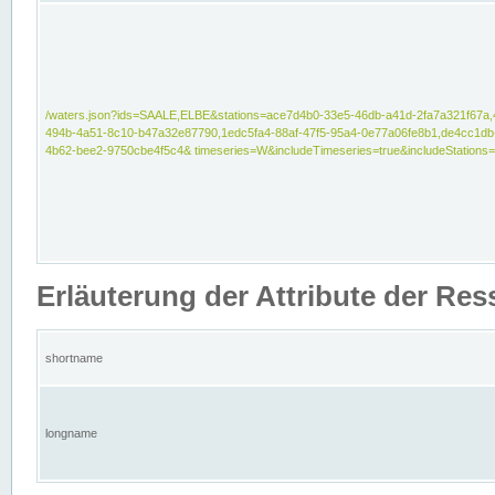
/waters.json?ids=SAALE,ELBE&stations=ace7d4b0-33e5-46db-a41d-2fa7a321f67a,
494b-4a51-8c10-b47a32e87790,1edc5fa4-88af-47f5-95a4-0e77a06fe8b1,de4cc1db
4b62-bee2-9750cbe4f5c4& timeseries=W&includeTimeseries=true&includeStations=
Erläuterung der Attribute der Re
shortname
longname