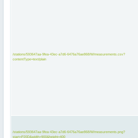
/stations/593647aa-9fea-43ec-a7d6-6476a76ae868/W/measurements.csv?
contentType=text/plain
/stations/593647aa-9fea-43ec-a7d6-6476a76ae868/W/measurements.png?
start=P20D&width=900&height=400