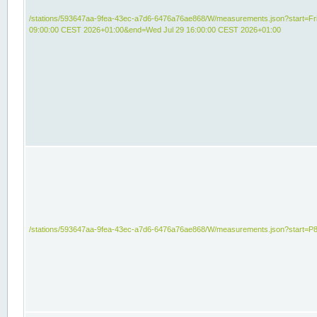
/stations/593647aa-9fea-43ec-a7d6-6476a76ae868/W/measurements.json?start=Fri
09:00:00 CEST 2026+01:00&end=Wed Jul 29 16:00:00 CEST 2026+01:00
/stations/593647aa-9fea-43ec-a7d6-6476a76ae868/W/measurements.json?start=P