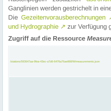
Ganglinien werden gestrichelt in e
Die
Gezeitenvorausberechnungen
und Hydrographie
↗
zur Verfügung ge
Zugriff auf die Ressource
Measur
/stations/593647aa-9fea-43ec-a7d6-6476a76ae868/W/measurements.json