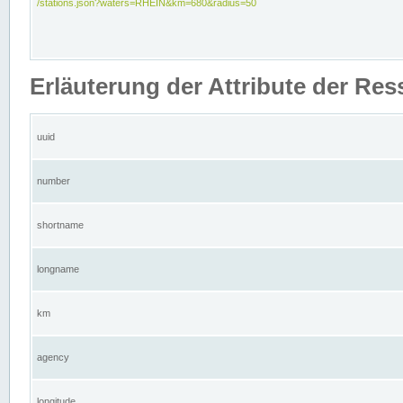
/stations.json?waters=RHEIN&km=680&radius=50
Erläuterung der Attribute der Res
uuid
number
shortname
longname
km
agency
longitude