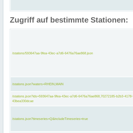
Zugriff auf bestimmte Stationen:
/stations/593647aa-9fea-43ec-a7d6-6476a76ae868.json
/stations.json?waters=RHEIN,MAIN
/stations.json?ids=593647aa-9fea-43ec-a7d6-6476a76ae868,70272185-b2b3-4178-
43bea330dcae
/stations.json?timeseries=Q&includeTimeseries=true