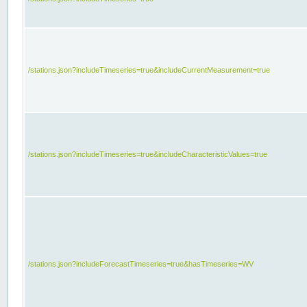
/stations.json?includeTimeseries=true&includeCurrentMeasurement=true
/stations.json?includeTimeseries=true&includeCharacteristicValues=true
/stations.json?includeForecastTimeseries=true&hasTimeseries=WV