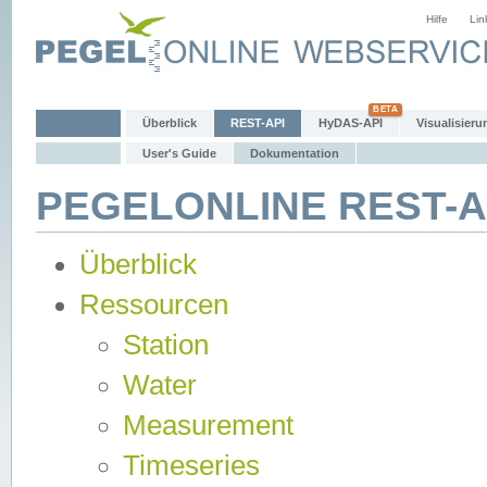
Hilfe
Lin
Überblick
REST-API
HyDAS-API
Visualisieru
User's Guide
Dokumentation
PEGELONLINE REST-AP
Überblick
Ressourcen
Station
Water
Measurement
Timeseries