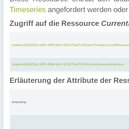
Timeseries
angefordert werden oder
Zugriff auf die Ressource
Curren
/stations/d2d025a2-e691-4986-b9c4-923e7f1a47c3/W.json?includeCurrentMeasure
/stations/d2d025a2-e691-4986-b9c4-923e7f1a47c3/W/currentmeasurement.json
Erläuterung der Attribute der R
timestamp