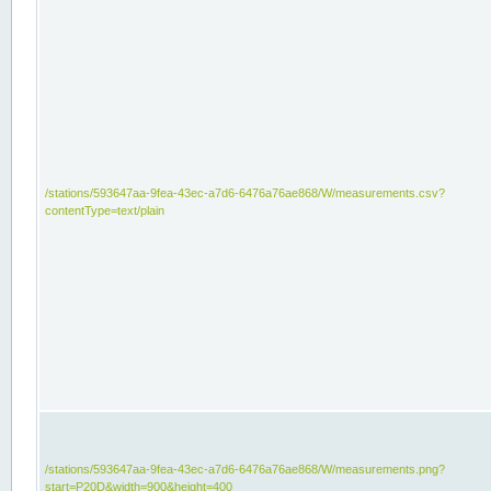
/stations/593647aa-9fea-43ec-a7d6-6476a76ae868/W/measurements.csv?
contentType=text/plain
/stations/593647aa-9fea-43ec-a7d6-6476a76ae868/W/measurements.png?
start=P20D&width=900&height=400