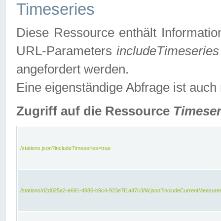
Timeseries
Diese Ressource enthält Informatio
URL-Parameters
includeTimeseries
angefordert werden.
Eine eigenständige Abfrage ist auch
Zugriff auf die Ressource
Timeser
/stations.json?includeTimeseries=true
/stations/d2d025a2-e691-4986-b9c4-923e7f1a47c3/W.json?includeCurrentMeasure