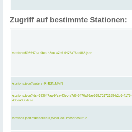
Zugriff auf bestimmte Stationen:
/stations/593647aa-9fea-43ec-a7d6-6476a76ae868.json
/stations.json?waters=RHEIN,MAIN
/stations.json?ids=593647aa-9fea-43ec-a7d6-6476a76ae868,70272185-b2b3-4178-
43bea330dcae
/stations.json?timeseries=Q&includeTimeseries=true