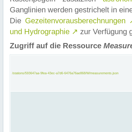
Ganglinien werden gestrichelt in e
Die
Gezeitenvorausberechnungen
und Hydrographie
↗
zur Verfügung ge
Zugriff auf die Ressource
Measur
/stations/593647aa-9fea-43ec-a7d6-6476a76ae868/W/measurements.json