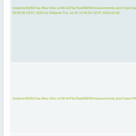
/stations/593647aa-9fea-43ec-a7d6-6476a76ae868/W/measurements.json?start=Sat
09:00:00 CEST 2026+01:00&end=Thu Jul 30 16:00:00 CEST 2026+01:00
/stations/593647aa-9fea-43ec-a7d6-6476a76ae868/W/measurements.json?start=P