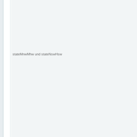
stateMnwMhw und stateNswHsw