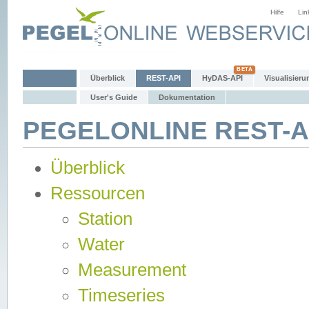
Hilfe
Lin
Überblick
REST-API
HyDAS-API
Visualisieru
User's Guide
Dokumentation
PEGELONLINE REST-AP
Überblick
Ressourcen
Station
Water
Measurement
Timeseries