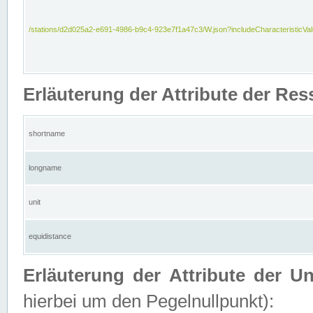
/stations/d2d025a2-e691-4986-b9c4-923e7f1a47c3/W.json?includeCharacteristicVa
Erläuterung der Attribute der Res
shortname
longname
unit
equidistance
Erläuterung der Attribute der U
hierbei um den Pegelnullpunkt):