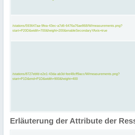
/stations/593647aa-9fea-43ec-a7d6-6476a76ae868/W/measurements.png?
start=P20D&width=700&height=200&enableSecondaryYAxis=true
/stations/8727ebfd-e2e1-43da-ab3d-fee48cff9acc/W/measurements.png?
start=P1D&end=P1D&width=900&height=400
Erläuterung der Attribute der Re