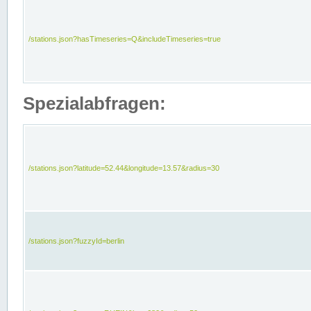
/stations.json?hasTimeseries=Q&includeTimeseries=true
Spezialabfragen:
/stations.json?latitude=52.44&longitude=13.57&radius=30
/stations.json?fuzzyId=berlin