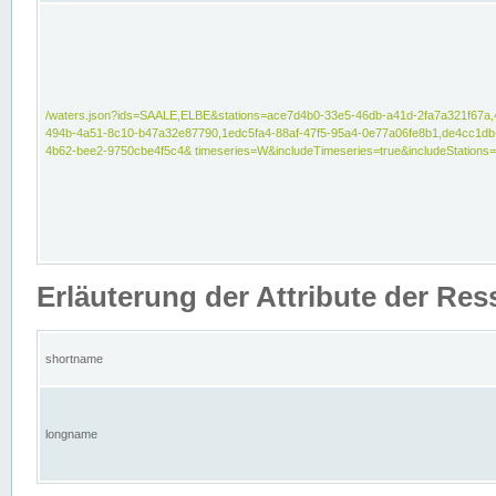
/waters.json?ids=SAALE,ELBE&stations=ace7d4b0-33e5-46db-a41d-2fa7a321f67a,
494b-4a51-8c10-b47a32e87790,1edc5fa4-88af-47f5-95a4-0e77a06fe8b1,de4cc1db
4b62-bee2-9750cbe4f5c4& timeseries=W&includeTimeseries=true&includeStations=
Erläuterung der Attribute der Re
shortname
longname