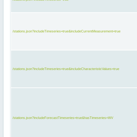
/stations.json?includeTimeseries=true&includeCurrentMeasurement=true
/stations.json?includeTimeseries=true&includeCharacteristicValues=true
/stations.json?includeForecastTimeseries=true&hasTimeseries=WV