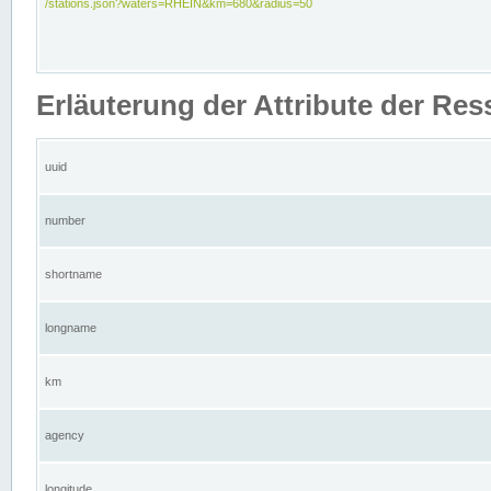
/stations.json?waters=RHEIN&km=680&radius=50
Erläuterung der Attribute der Res
uuid
number
shortname
longname
km
agency
longitude