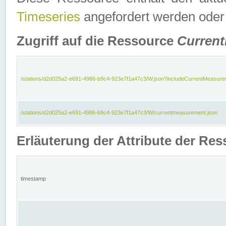
Timeseries
angefordert werden oder
Zugriff auf die Ressource
Curren
/stations/d2d025a2-e691-4986-b9c4-923e7f1a47c3/W.json?includeCurrentMeasure
/stations/d2d025a2-e691-4986-b9c4-923e7f1a47c3/W/currentmeasurement.json
Erläuterung der Attribute der R
timestamp