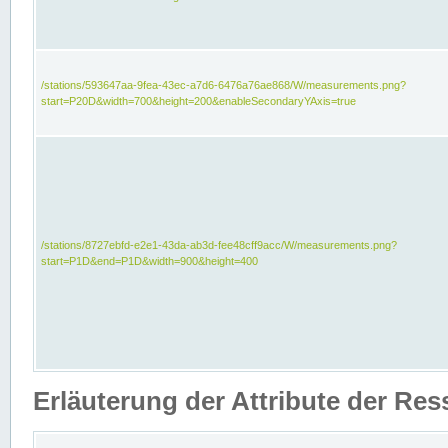
/stations/593647aa-9fea-43ec-a7d6-6476a76ae868/W/measurements.png?
start=P20D&width=700&height=200&enableSecondaryYAxis=true
/stations/8727ebfd-e2e1-43da-ab3d-fee48cff9acc/W/measurements.png?
start=P1D&end=P1D&width=900&height=400
Erläuterung der Attribute der Re