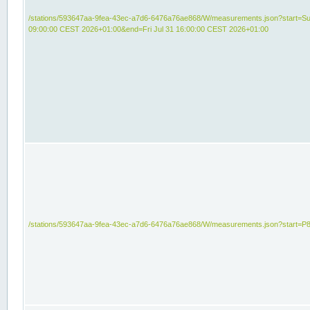
/stations/593647aa-9fea-43ec-a7d6-6476a76ae868/W/measurements.json?start=Su
09:00:00 CEST 2026+01:00&end=Fri Jul 31 16:00:00 CEST 2026+01:00
/stations/593647aa-9fea-43ec-a7d6-6476a76ae868/W/measurements.json?start=P