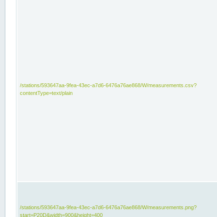
/stations/593647aa-9fea-43ec-a7d6-6476a76ae868/W/measurements.csv?
contentType=text/plain
/stations/593647aa-9fea-43ec-a7d6-6476a76ae868/W/measurements.png?
start=P20D&width=900&height=400