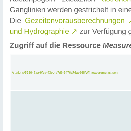
Ganglinien werden gestrichelt in e
Die
Gezeitenvorausberechnungen
und Hydrographie
↗
zur Verfügung ge
Zugriff auf die Ressource
Measur
/stations/593647aa-9fea-43ec-a7d6-6476a76ae868/W/measurements.json