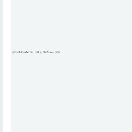
stateMnwMhw und stateNswHsw