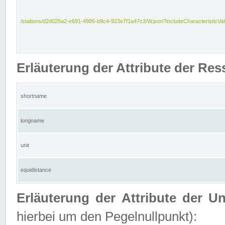
/stations/d2d025a2-e691-4986-b9c4-923e7f1a47c3/W.json?includeCharacteristicVa
Erläuterung der Attribute der Res
shortname
longname
unit
equidistance
Erläuterung der Attribute der U
hierbei um den Pegelnullpunkt):