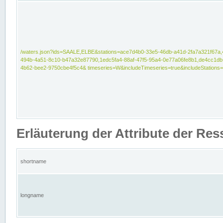
/waters.json?ids=SAALE,ELBE&stations=ace7d4b0-33e5-46db-a41d-2fa7a321f67a,
494b-4a51-8c10-b47a32e87790,1edc5fa4-88af-47f5-95a4-0e77a06fe8b1,de4cc1db
4b62-bee2-9750cbe4f5c4& timeseries=W&includeTimeseries=true&includeStations=
Erläuterung der Attribute der Re
shortname
longname