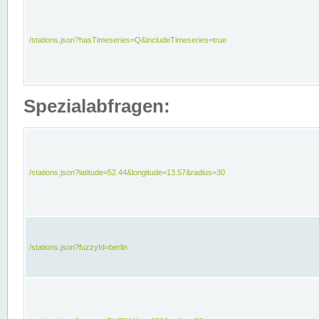
/stations.json?hasTimeseries=Q&includeTimeseries=true
Spezialabfragen:
/stations.json?latitude=52.44&longitude=13.57&radius=30
/stations.json?fuzzyId=berlin