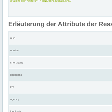
/stations.json?waters=RHEIN&km=680&radius=50
Erläuterung der Attribute der Res
uuid
number
shortname
longname
km
agency
longitude