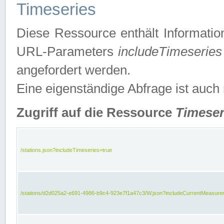
Timeseries
Diese Ressource enthält Informatio
URL-Parameters
includeTimeseries
angefordert werden.
Eine eigenständige Abfrage ist auch
Zugriff auf die Ressource
Timeser
/stations.json?includeTimeseries=true
/stations/d2d025a2-e691-4986-b9c4-923e7f1a47c3/W.json?includeCurrentMeasure