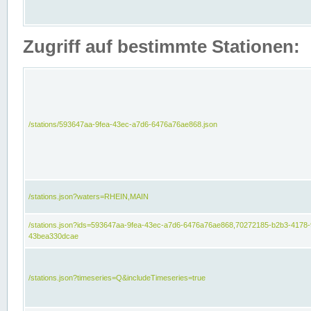
Zugriff auf bestimmte Stationen:
/stations/593647aa-9fea-43ec-a7d6-6476a76ae868.json
/stations.json?waters=RHEIN,MAIN
/stations.json?ids=593647aa-9fea-43ec-a7d6-6476a76ae868,70272185-b2b3-4178-
43bea330dcae
/stations.json?timeseries=Q&includeTimeseries=true