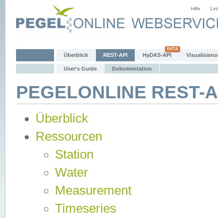
Hilfe
Lin
Überblick
REST-API
HyDAS-API
Visualisieru
User's Guide
Dokumentation
PEGELONLINE REST-AP
Überblick
Ressourcen
Station
Water
Measurement
Timeseries