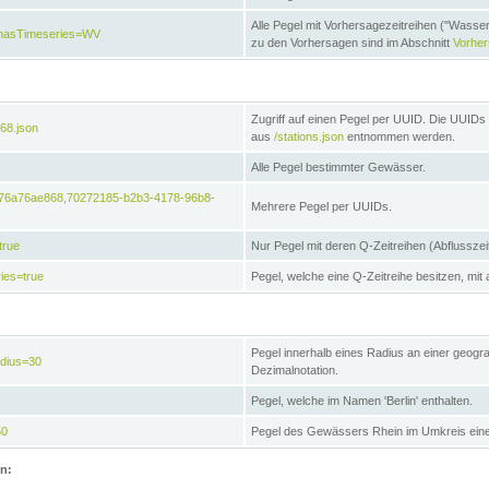
Alle Pegel mit Vorhersagezeitreihen ("Wasse
e&hasTimeseries=WV
zu den Vorhersagen sind im Abschnitt
Vorhe
Zugriff auf einen Pegel per UUID. Die UUIDs 
68.json
aus
/stations.json
entnommen werden.
Alle Pegel bestimmter Gewässer.
6476a76ae868,70272185-b2b3-4178-96b8-
Mehrere Pegel per UUIDs.
true
Nur Pegel mit deren Q-Zeitreihen (Abflusszei
ies=true
Pegel, welche eine Q-Zeitreihe besitzen, mit 
Pegel innerhalb eines Radius an einer geogr
adius=30
Dezimalnotation.
Pegel, welche im Namen 'Berlin' enthalten.
50
Pegel des Gewässers Rhein im Umkreis eine
on: