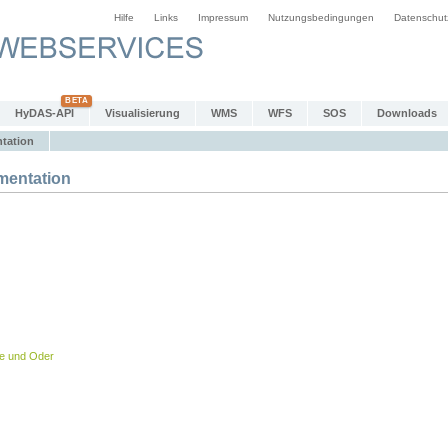
Hilfe
Links
Impressum
Nutzungsbedingungen
Datenschut
HyDAS-API
Visualisierung
WMS
WFS
SOS
Downloads
tation
entation
be und Oder