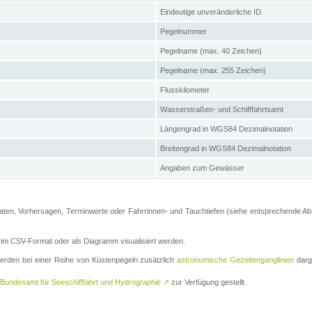
Eindeutige unveränderliche ID.
Pegelnummer
Pegelname (max. 40 Zeichen)
Pegelname (max. 255 Zeichen)
Flusskilometer
Wasserstraßen- und Schifffahrtsamt
Längengrad in WGS84 Dezimalnotation
Breitengrad in WGS84 Dezimalnotation
Angaben zum Gewässer
ten, Vorhersagen, Terminwerte oder Fahrrinnen- und Tauchtiefen (siehe entsprechende Absc
m CSV-Format oder als Diagramm visualisiert werden.
erden bei einer Reihe von Küstenpegeln zusätzlich
astronomische Gezeitenganglinien
darge
Bundesamt für Seeschifffahrt und Hydrographie
↗
zur Verfügung gestellt.