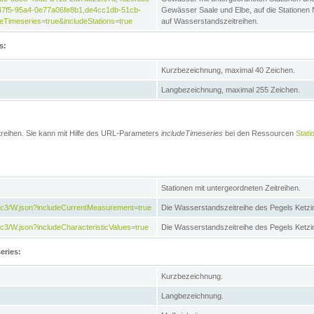
47f5-95a4-0e77a06fe8b1,de4cc1db-51cb-
Gewässer Saale und Elbe, auf die Stationen
Timeseries=true&includeStations=true
auf Wasserstandszeitreihen.
s:
Kurzbezeichnung, maximal 40 Zeichen.
Langbezeichnung, maximal 255 Zeichen.
treihen. Sie kann mit Hilfe des URL-Parameters
includeTimeseries
bei den Ressourcen
Stati
Stationen mit untergeordneten Zeitreihen.
7c3/W.json?includeCurrentMeasurement=true
Die Wasserstandszeitreihe des Pegels Ketzi
3/W.json?includeCharacteristicValues=true
Die Wasserstandszeitreihe des Pegels Ketz
eries:
Kurzbezeichnung.
Langbezeichnung.