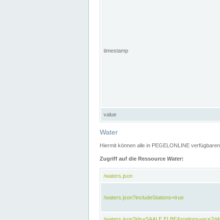
timestamp
value
Water
Hiermit können alle in PEGELONLINE verfügbaren 
Zugriff auf die Ressource
Water
:
/waters.json
/waters.json?includeStations=true
/waters.json?ids=SAALE,ELBE&stations=ace7d4