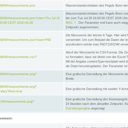
868/W/measurements.json
Wasserstandsrohdaten des Pegels Bonn der 
Wasserstandsrohdaten des Pegels Bonn zwi
68/W/measurements.json?start=Thu Jul 16
bis zum Tue Jul 28 16:00:00 CEST 2026 Uhr. 
:00:00 CEST 2026+01:00
8601
↗
. Der Parameter
end
kann auch wegge
Zeitpunkt angenommen.
Die Messwerte der letzten 8 Tage. Hier wird f
868/W/measurements.json?start=P8D
verwendet. Um zum Beispiel die Daten der l
anzufordern würde man
P6DT10H15M
verwe
Abruf der Messwerte im CSV-Format. Die Ze
e868/W/measurements.csv?
so formatiert, dass sie direkt von der Excel-
Mit der Angabe
contentType=text/plain
wird d
als Datei heruntergeladen. Der Parameter ist
e868/W/measurements.png?
Eine grafische Darstellung der Messwerte de
Breite.
e868/W/measurements.png?
Eine grafische Darstellung mit zweiter Y-Achs
ndaryYAxis=true
Eine grafische Darstellung des Küstenpegel
acc/W/measurements.png?
24 Stunden nach dem aktuellen Zeitpunkt. Es
Gezeitenganglinie
angezeigt.
urement: