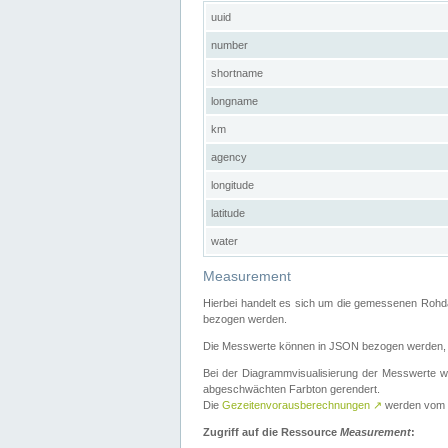
uuid
number
shortname
longname
km
agency
longitude
latitude
water
Measurement
Hierbei handelt es sich um die gemessenen Rohda
bezogen werden.
Die Messwerte können in JSON bezogen werden, i
Bei der Diagrammvisualisierung der Messwerte w
abgeschwächten Farbton gerendert.
Die
Gezeitenvorausberechnungen
↗
werden vom
Zugriff auf die Ressource
Measurement
: