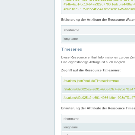
494b-4a51-8c10-b47a32e87790,1edc5fa4-88af-
4b62-bee2-9750cbe4f5c4& timeseries=W&include
Erläuterung der Attribute der Ressource Water
shortname
longname
Timeseries
Diese Ressource enthält Informationen zu den Zei
Eine eigenständige Abfrage ist auch möglich.
Zugriff auf die Ressource
Timeseries
:
/stations.json?includeTimeseries=true
/stations/d2d025a2-e691-4986-b9c4-923e7f1a4
/stations/d2d025a2-e691-4986-b9c4-923e7f1a47c
Erläuterung der Attribute der Ressource Times
shortname
longname