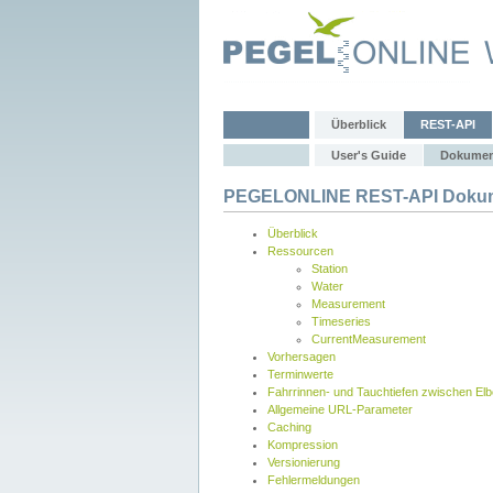
Überblick
REST-API
User's Guide
Dokumen
PEGELONLINE REST-API Dokum
Überblick
Ressourcen
Station
Water
Measurement
Timeseries
CurrentMeasurement
Vorhersagen
Terminwerte
Fahrrinnen- und Tauchtiefen zwischen El
Allgemeine URL-Parameter
Caching
Kompression
Versionierung
Fehlermeldungen