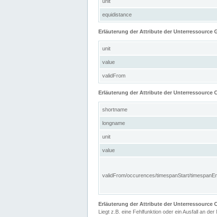
unit
equidistance
Erläuterung der Attribute der Unterressource
unit
value
validFrom
Erläuterung der Attribute der Unterressource C
shortname
longname
unit
value
validFrom/occurences/timespanStart/timespanE
Erläuterung der Attribute der Unterressourc
Liegt z.B. eine Fehlfunktion oder ein Ausfall an der