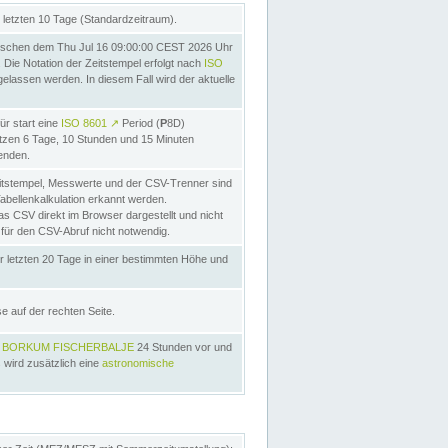
letzten 10 Tage (Standardzeitraum).
schen dem Thu Jul 16 09:00:00 CEST 2026 Uhr
Die Notation der Zeitstempel erfolgt nach
ISO
lassen werden. In diesem Fall wird der aktuelle
ür start eine
ISO 8601
↗
Period (
P
8D)
etzen 6 Tage, 10 Stunden und 15 Minuten
nden.
itstempel, Messwerte und der CSV-Trenner sind
Tabellenkalkulation erkannt werden.
as CSV direkt im Browser dargestellt und nicht
 für den CSV-Abruf nicht notwendig.
r letzten 20 Tage in einer bestimmten Höhe und
e auf der rechten Seite.
s
BORKUM FISCHERBALJE
24 Stunden vor und
 wird zusätzlich eine
astronomische