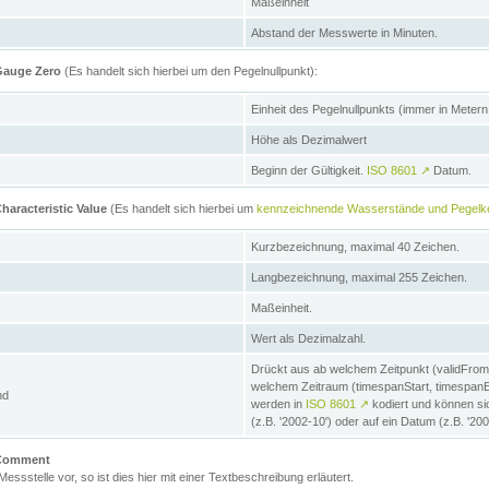
Maßeinheit
Abstand der Messwerte in Minuten.
 Gauge Zero
(Es handelt sich hierbei um den Pegelnullpunkt):
Einheit des Pegelnullpunkts (immer in Meter
Höhe als Dezimalwert
Beginn der Gültigkeit.
ISO 8601
↗
Datum.
haracteristic Value
(Es handelt sich hierbei um
kennzeichnende Wasserstände und Pegelk
Kurzbezeichnung, maximal 40 Zeichen.
Langbezeichnung, maximal 255 Zeichen.
Maßeinheit.
Wert als Dezimalzahl.
Drückt aus ab welchem Zeitpunkt (validFrom
welchem Zeitraum (timespanStart, timespanEnd
nd
werden in
ISO 8601
↗
kodiert und können sic
(z.B. '2002-10') oder auf ein Datum (z.B. '20
e Comment
 Messstelle vor, so ist dies hier mit einer Textbeschreibung erläutert.