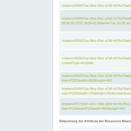
/stations/593647aa-9fea-43ec-a7d6-6476a76ae
/stations/593647aa-9fea-43ec-a7d6-6476a76ae8
09:00:00 CEST 2026+01:00&end=Tue Jul 28 16
/stations/593647aa-9fea-43ec-a7d6-6476a76ae
/stations/593647aa-9fea-43ec-a7d6-6476a76a
contentType=text/plain
/stations/593647aa-9fea-43ec-a7d6-6476a76a
start=P20D&width=900&height=400
/stations/593647aa-9fea-43ec-a7d6-6476a76a
start=P20D&width=700&height=200&enableSeco
/stations/8727ebfd-e2e1-43da-ab3d-fee48cff9
start=P1D&end=P1D&width=900&height=400
Erläuterung der Attribute der Ressource Meas