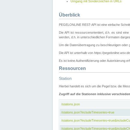
Umgang mit Sonderzeichen in URLs
Überblick
PEGELONLINE REST-API ist eine einfache Schnitt
Die API ist ressourcenorientiert, d.h. es sind ein
werden, d.h. in unterschiedlichen Formaten darge
Um die Datenübertragung zu beschleunigen oder 
Die API ist unterhalb von
https://pegelonline.wsv.d
Es ist keine Authentifizierung oder Autorisierun
Ressourcen
Station
Hierbei handelt es sich um die Pegel bzw. die M
Zugriff auf die Stationen inklusive verschiede
/stations.json
/stations.json?includeTimeseries=true
/stations.json?includeTimeseries=true&include
/stations.json?includeTimeseries=true&includeCh