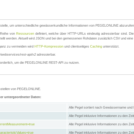
stelle, um unterschiedliche gewässerkundliche Informationen von PEGELONLINE abzurufen
e Reihe von
Ressourcen
definiert, welche über HTTP-URLs eindeutig adressierbar sind. Die
stellt werden. Aktuell wird JSON und bei den gemessenen Rohdaten zusätzlich CSV und eine
ganz zu vermeiden wird
HTTP-Kompression
und clientseitiges
Caching
unterstützt.
e/webservices/rest-api/v2
adressierbar.
g erforderlich, um die PEGELONLINE REST-API zu nutzen.
essstellen von PEGELONLINE.
ner untergeordneter Daten:
Alle Pegel sortiert nach Gewässername und
Alle Pegel inklusive Informationen zu den Zeit
CurrentMeasurement=true
Alle Pegel inklusive Informationen zu den Ze
aracteristicValues=true
Alle Pegel inklusive Informationen zu den Z