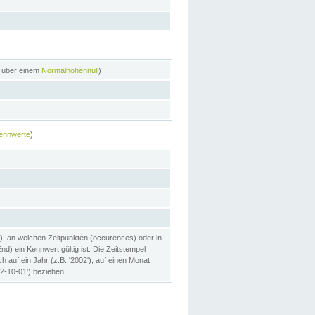
n über einem
Normalhöhennull
)
ennwerte
):
), an welchen Zeitpunkten (occurences) oder in
) ein Kennwert gültig ist. Die Zeitstempel
h auf ein Jahr (z.B. '2002'), auf einen Monat
02-10-01') beziehen.