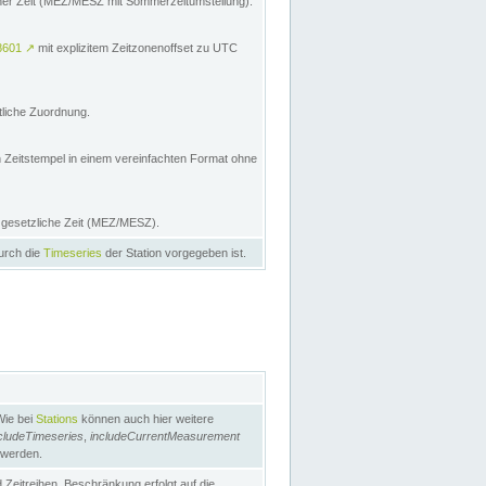
licher Zeit (MEZ/MESZ mit Sommerzeitumstellung):
8601
↗
mit explizitem Zeitzonenoffset zu UTC
tliche Zuordnung.
n Zeitstempel in einem vereinfachten Format ohne
e gesetzliche Zeit (MEZ/MESZ).
durch die
Timeseries
der Station vorgegeben ist.
Wie bei
Stations
können auch hier weitere
cludeTimeseries
,
includeCurrentMeasurement
 werden.
Zeitreihen. Beschränkung erfolgt auf die