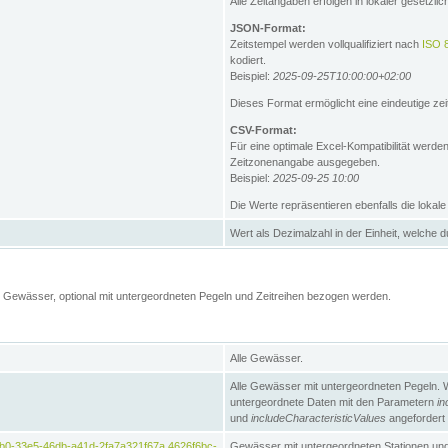
Alle Zeitangaben erfolgen in lokaler gesetz
JSON-Format:
Zeitstempel werden vollqualifiziert nach
ISO 
kodiert.
Beispiel:
2025-09-25T10:00:00+02:00
Dieses Format ermöglicht eine eindeutige zei
CSV-Format:
Für eine optimale Excel-Kompatibilität werde
Zeitzonenangabe ausgegeben.
Beispiel:
2025-09-25 10:00
Die Werte repräsentieren ebenfalls die lokal
Wert als Dezimalzahl in der Einheit, welche 
Gewässer, optional mit untergeordneten Pegeln und Zeitreihen bezogen werden.
Alle Gewässer.
Alle Gewässer mit untergeordneten Pegeln. 
untergeordnete Daten mit den Parametern
in
und
includeCharacteristicValues
angefordert
b0-33e5-46db-a41d-2fa7a321f67a,4626f6bc-
Gewässer mit untergeordneten Stationen und 