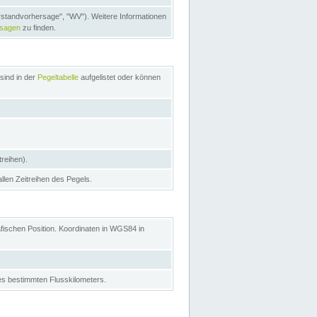
rstandvorhersage", "WV"). Weitere Informationen
rsagen
zu finden.
sind in der
Pegeltabelle
aufgelistet oder können
treihen).
allen Zeitreihen des Pegels.
afischen Position. Koordinaten in WGS84 in
s bestimmten Flusskilometers.