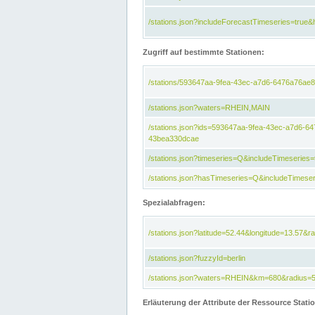
/stations.json?includeForecastTimeseries=tru
Zugriff auf bestimmte Stationen:
/stations/593647aa-9fea-43ec-a7d6-6476a76ae8
/stations.json?waters=RHEIN,MAIN
/stations.json?ids=593647aa-9fea-43ec-a7d6-
43bea330dcae
/stations.json?timeseries=Q&includeTimeseries=
/stations.json?hasTimeseries=Q&includeTimeser
Spezialabfragen:
/stations.json?latitude=52.44&longitude=13.57&r
/stations.json?fuzzyId=berlin
/stations.json?waters=RHEIN&km=680&radius=
Erläuterung der Attribute der Ressource Stati