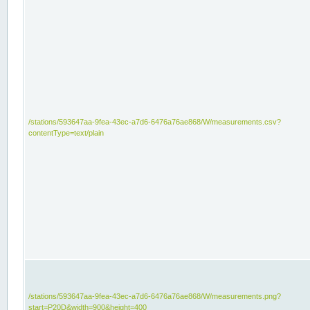
/stations/593647aa-9fea-43ec-a7d6-6476a76ae868/W/measurements.csv?
contentType=text/plain
/stations/593647aa-9fea-43ec-a7d6-6476a76ae868/W/measurements.png?
start=P20D&width=900&height=400