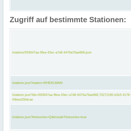
Zugriff auf bestimmte Stationen:
/stations/593647aa-9fea-43ec-a7d6-6476a76ae868.json
/stations.json?waters=RHEIN,MAIN
/stations.json?ids=593647aa-9fea-43ec-a7d6-6476a76ae868,70272185-b2b3-4178-
43bea330dcae
/stations.json?timeseries=Q&includeTimeseries=true