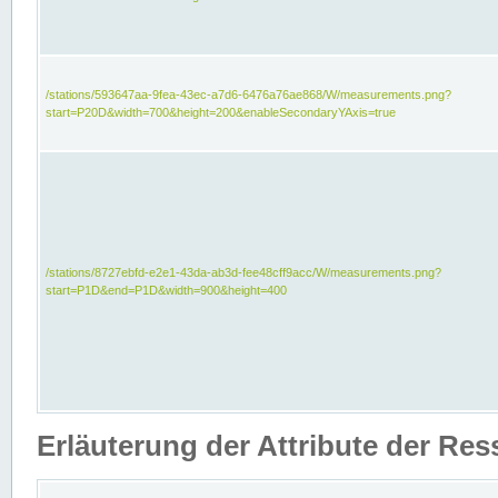
/stations/593647aa-9fea-43ec-a7d6-6476a76ae868/W/measurements.png?
start=P20D&width=700&height=200&enableSecondaryYAxis=true
/stations/8727ebfd-e2e1-43da-ab3d-fee48cff9acc/W/measurements.png?
start=P1D&end=P1D&width=900&height=400
Erläuterung der Attribute der Re