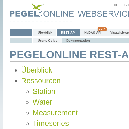
Hilfe
Lin
Überblick
REST-API
HyDAS-API
Visualisieru
User's Guide
Dokumentation
PEGELONLINE REST-AP
Überblick
Ressourcen
Station
Water
Measurement
Timeseries