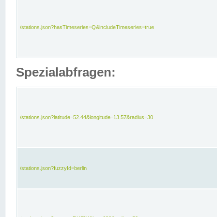
/stations.json?hasTimeseries=Q&includeTimeseries=true
Spezialabfragen:
/stations.json?latitude=52.44&longitude=13.57&radius=30
/stations.json?fuzzyId=berlin