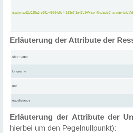
/stations/d2d025a2-e691-4986-b9c4-923e7f1a47c3/W.json?includeCharacteristicVa
Erläuterung der Attribute der Res
shortname
longname
unit
equidistance
Erläuterung der Attribute der U
hierbei um den Pegelnullpunkt):