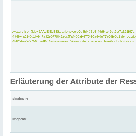
/waters.json?ids=SAALE,ELBE&stations=ace7d4b0-33e5-46db-a41d-2fa7a321f67a,
494b-4a51-8c10-b47a32e87790,1edc5fa4-88af-47f5-95a4-0e77a06fe8b1,de4cc1db
4b62-bee2-9750cbe4f5c4& timeseries=W&includeTimeseries=true&includeStations=
Erläuterung der Attribute der Re
shortname
longname