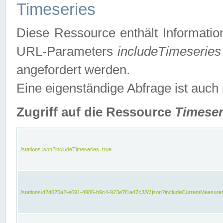
Timeseries
Diese Ressource enthält Informatio
URL-Parameters
includeTimeseries
angefordert werden.
Eine eigenständige Abfrage ist auch
Zugriff auf die Ressource
Timeser
/stations.json?includeTimeseries=true
/stations/d2d025a2-e691-4986-b9c4-923e7f1a47c3/W.json?includeCurrentMeasure