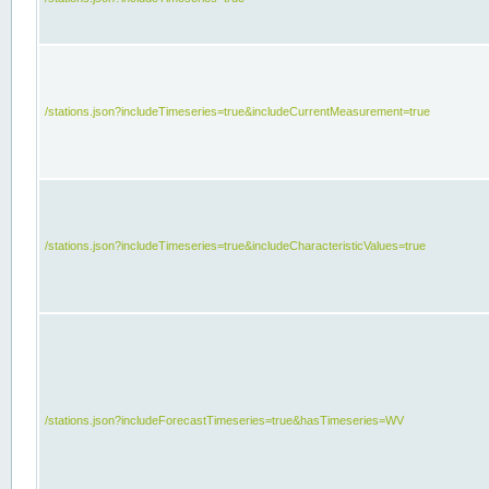
/stations.json?includeTimeseries=true&includeCurrentMeasurement=true
/stations.json?includeTimeseries=true&includeCharacteristicValues=true
/stations.json?includeForecastTimeseries=true&hasTimeseries=WV