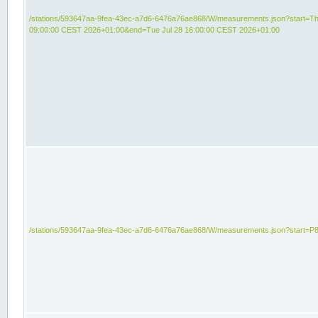
/stations/593647aa-9fea-43ec-a7d6-6476a76ae868/W/measurements.json?start=Th
09:00:00 CEST 2026+01:00&end=Tue Jul 28 16:00:00 CEST 2026+01:00
/stations/593647aa-9fea-43ec-a7d6-6476a76ae868/W/measurements.json?start=P