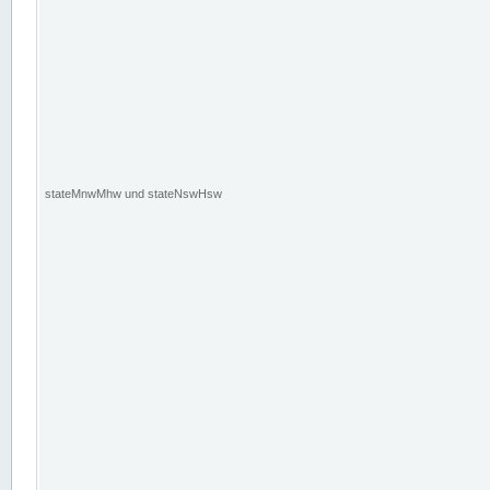
stateMnwMhw und stateNswHsw