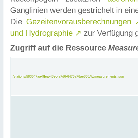
Ganglinien werden gestrichelt in e
Die
Gezeitenvorausberechnungen
und Hydrographie
↗
zur Verfügung ge
Zugriff auf die Ressource
Measur
/stations/593647aa-9fea-43ec-a7d6-6476a76ae868/W/measurements.json