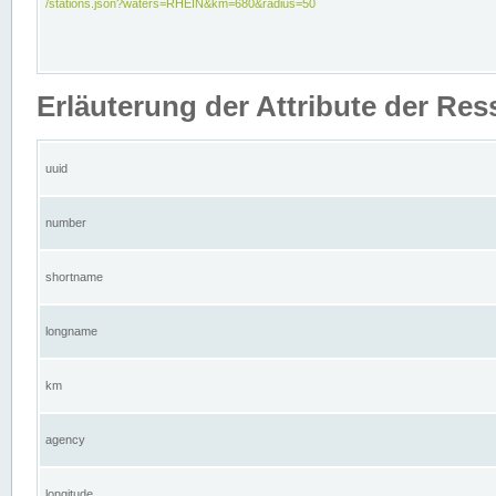
/stations.json?waters=RHEIN&km=680&radius=50
Erläuterung der Attribute der Res
uuid
number
shortname
longname
km
agency
longitude