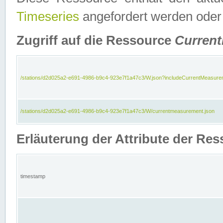
Timeseries
angefordert werden oder
Zugriff auf die Ressource
Curren
/stations/d2d025a2-e691-4986-b9c4-923e7f1a47c3/W.json?includeCurrentMeasure
/stations/d2d025a2-e691-4986-b9c4-923e7f1a47c3/W/currentmeasurement.json
Erläuterung der Attribute der R
timestamp