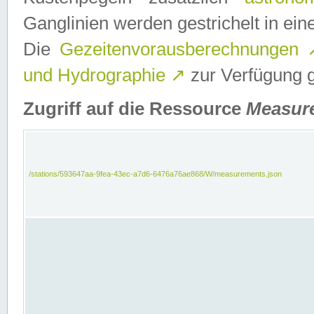
Ganglinien werden gestrichelt in e
Die
Gezeitenvorausberechnungen
und Hydrographie
↗
zur Verfügung ge
Zugriff auf die Ressource
Measur
/stations/593647aa-9fea-43ec-a7d6-6476a76ae868/W/measurements.json