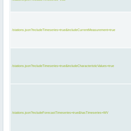
/stations.json?includeTimeseries=true&includeCurrentMeasurement=true
/stations.json?includeTimeseries=true&includeCharacteristicValues=true
/stations.json?includeForecastTimeseries=true&hasTimeseries=WV