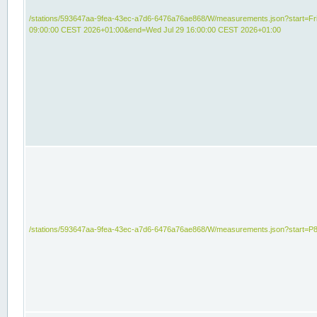
/stations/593647aa-9fea-43ec-a7d6-6476a76ae868/W/measurements.json?start=Fri
09:00:00 CEST 2026+01:00&end=Wed Jul 29 16:00:00 CEST 2026+01:00
/stations/593647aa-9fea-43ec-a7d6-6476a76ae868/W/measurements.json?start=P