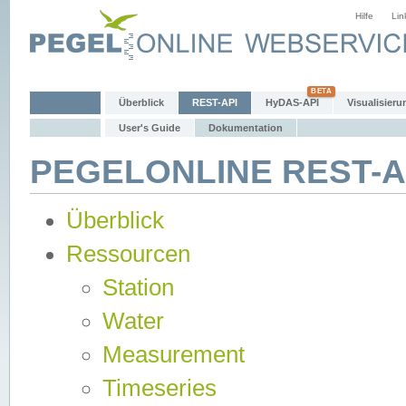
Hilfe
Lin
Überblick
REST-API
HyDAS-API
Visualisieru
User's Guide
Dokumentation
PEGELONLINE REST-AP
Überblick
Ressourcen
Station
Water
Measurement
Timeseries