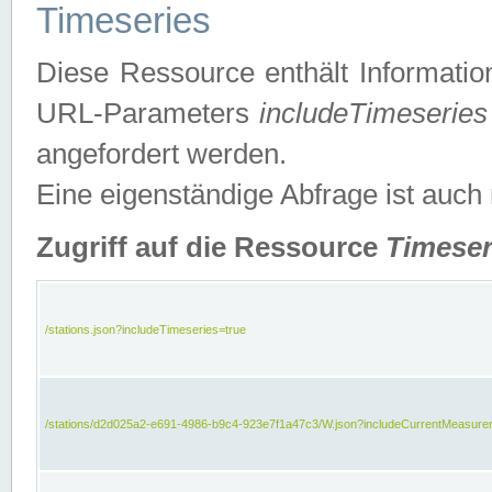
Timeseries
Diese Ressource enthält Informatio
URL-Parameters
includeTimeseries
angefordert werden.
Eine eigenständige Abfrage ist auch
Zugriff auf die Ressource
Timeser
/stations.json?includeTimeseries=true
/stations/d2d025a2-e691-4986-b9c4-923e7f1a47c3/W.json?includeCurrentMeasure