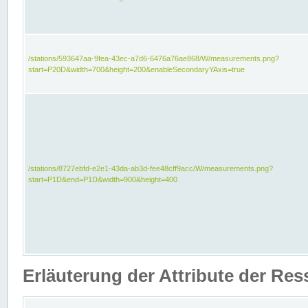
/stations/593647aa-9fea-43ec-a7d6-6476a76ae868/W/measurements.png?
start=P20D&width=700&height=200&enableSecondaryYAxis=true
/stations/8727ebfd-e2e1-43da-ab3d-fee48cff9acc/W/measurements.png?
start=P1D&end=P1D&width=900&height=400
Erläuterung der Attribute der Re