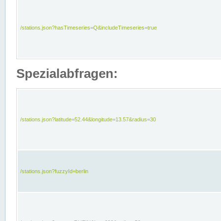
/stations.json?hasTimeseries=Q&includeTimeseries=true
Spezialabfragen:
/stations.json?latitude=52.44&longitude=13.57&radius=30
/stations.json?fuzzyId=berlin