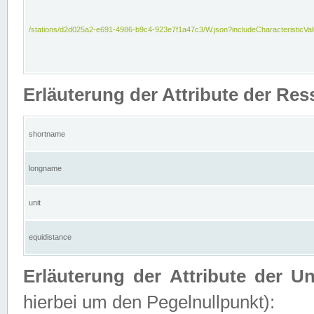
/stations/d2d025a2-e691-4986-b9c4-923e7f1a47c3/W.json?includeCharacteristicVa
Erläuterung der Attribute der Res
shortname
longname
unit
equidistance
Erläuterung der Attribute der U
hierbei um den Pegelnullpunkt):