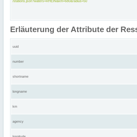
/stations.json?waters=RHEIN&km=680&radius=50
Erläuterung der Attribute der Res
uuid
number
shortname
longname
km
agency
longitude