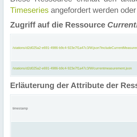
Timeseries
angefordert werden oder
Zugriff auf die Ressource
Curren
/stations/d2d025a2-e691-4986-b9c4-923e7f1a47c3/W.json?includeCurrentMeasure
/stations/d2d025a2-e691-4986-b9c4-923e7f1a47c3/W/currentmeasurement.json
Erläuterung der Attribute der R
timestamp