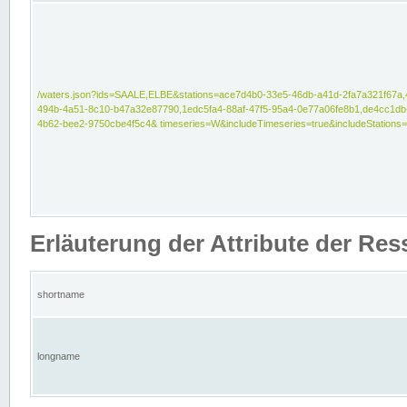
/waters.json?ids=SAALE,ELBE&stations=ace7d4b0-33e5-46db-a41d-2fa7a321f67a,
494b-4a51-8c10-b47a32e87790,1edc5fa4-88af-47f5-95a4-0e77a06fe8b1,de4cc1db
4b62-bee2-9750cbe4f5c4& timeseries=W&includeTimeseries=true&includeStations=
Erläuterung der Attribute der Re
shortname
longname