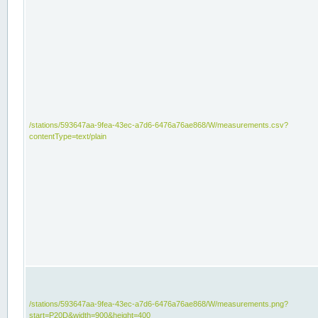
/stations/593647aa-9fea-43ec-a7d6-6476a76ae868/W/measurements.csv?
contentType=text/plain
/stations/593647aa-9fea-43ec-a7d6-6476a76ae868/W/measurements.png?
start=P20D&width=900&height=400