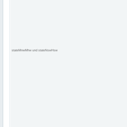
stateMnwMhw und stateNswHsw