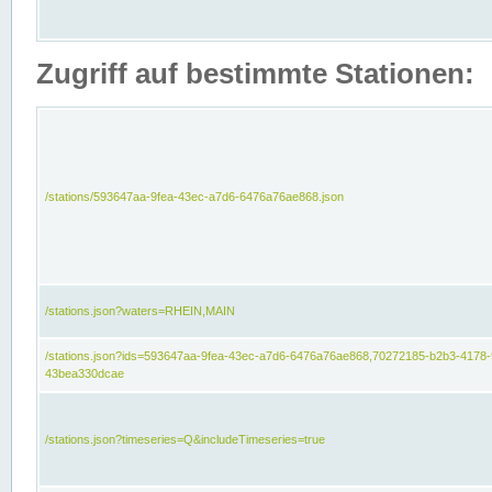
Zugriff auf bestimmte Stationen:
/stations/593647aa-9fea-43ec-a7d6-6476a76ae868.json
/stations.json?waters=RHEIN,MAIN
/stations.json?ids=593647aa-9fea-43ec-a7d6-6476a76ae868,70272185-b2b3-4178-
43bea330dcae
/stations.json?timeseries=Q&includeTimeseries=true