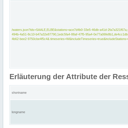
/waters.json?ids=SAALE,ELBE&stations=ace7d4b0-33e5-46db-a41d-2fa7a321f67a,
494b-4a51-8c10-b47a32e87790,1edc5fa4-88af-47f5-95a4-0e77a06fe8b1,de4cc1db
4b62-bee2-9750cbe4f5c4& timeseries=W&includeTimeseries=true&includeStations=
Erläuterung der Attribute der Re
shortname
longname