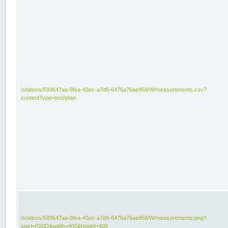
/stations/593647aa-9fea-43ec-a7d6-6476a76ae868/W/measurements.csv?
contentType=text/plain
/stations/593647aa-9fea-43ec-a7d6-6476a76ae868/W/measurements.png?
start=P20D&width=900&height=400