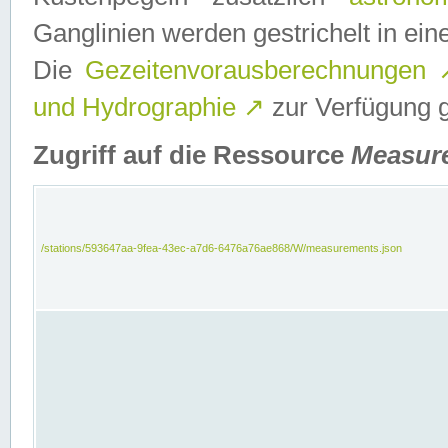
Ganglinien werden gestrichelt in e
Die
Gezeitenvorausberechnungen
und Hydrographie
↗
zur Verfügung ge
Zugriff auf die Ressource
Measur
/stations/593647aa-9fea-43ec-a7d6-6476a76ae868/W/measurements.json