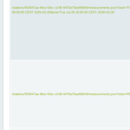
/stations/593647aa-9fea-43ec-a7d6-6476a76ae868/W/measurements.json?start=Th
09:00:00 CEST 2026+01:00&end=Tue Jul 28 16:00:00 CEST 2026+01:00
/stations/593647aa-9fea-43ec-a7d6-6476a76ae868/W/measurements.json?start=P