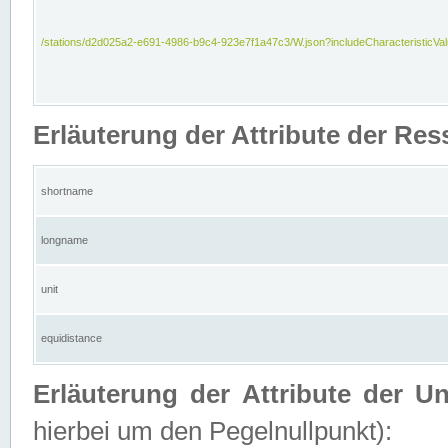
/stations/d2d025a2-e691-4986-b9c4-923e7f1a47c3/W.json?includeCharacteristicVa
Erläuterung der Attribute der Res
shortname
longname
unit
equidistance
Erläuterung der Attribute der U
hierbei um den Pegelnullpunkt):