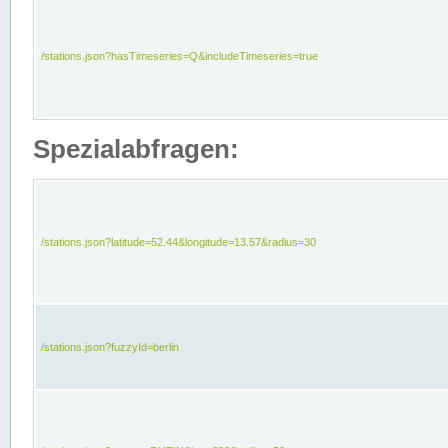
/stations.json?hasTimeseries=Q&includeTimeseries=true
Spezialabfragen:
/stations.json?latitude=52.44&longitude=13.57&radius=30
/stations.json?fuzzyId=berlin