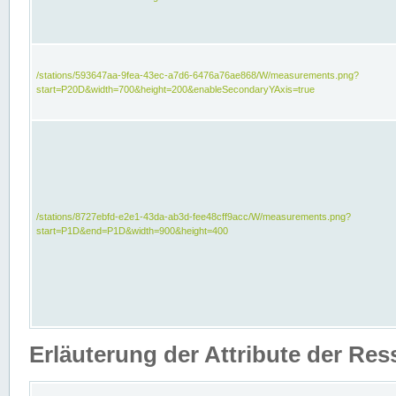
/stations/593647aa-9fea-43ec-a7d6-6476a76ae868/W/measurements.png?
start=P20D&width=700&height=200&enableSecondaryYAxis=true
/stations/8727ebfd-e2e1-43da-ab3d-fee48cff9acc/W/measurements.png?
start=P1D&end=P1D&width=900&height=400
Erläuterung der Attribute der Re