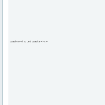
stateMnwMhw und stateNswHsw