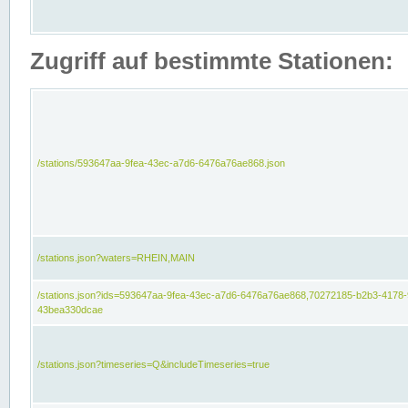
Zugriff auf bestimmte Stationen:
/stations/593647aa-9fea-43ec-a7d6-6476a76ae868.json
/stations.json?waters=RHEIN,MAIN
/stations.json?ids=593647aa-9fea-43ec-a7d6-6476a76ae868,70272185-b2b3-4178-
43bea330dcae
/stations.json?timeseries=Q&includeTimeseries=true