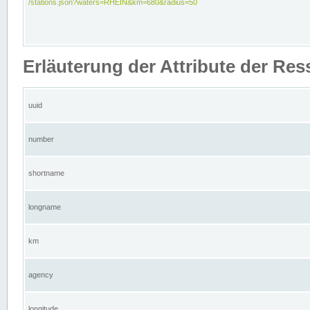
/stations.json?waters=RHEIN&km=680&radius=50
Erläuterung der Attribute der Res
uuid
number
shortname
longname
km
agency
longitude