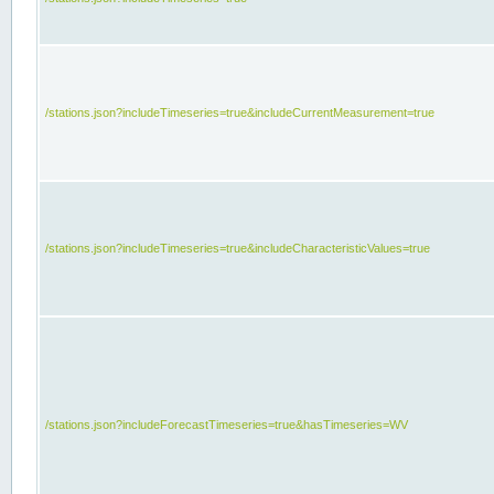
/stations.json?includeTimeseries=true&includeCurrentMeasurement=true
/stations.json?includeTimeseries=true&includeCharacteristicValues=true
/stations.json?includeForecastTimeseries=true&hasTimeseries=WV