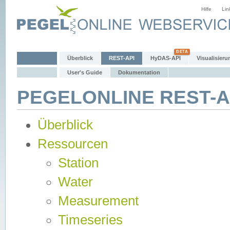
Hilfe
Lin
Überblick
REST-API
HyDAS-API
Visualisieru
User's Guide
Dokumentation
PEGELONLINE REST-AP
Überblick
Ressourcen
Station
Water
Measurement
Timeseries