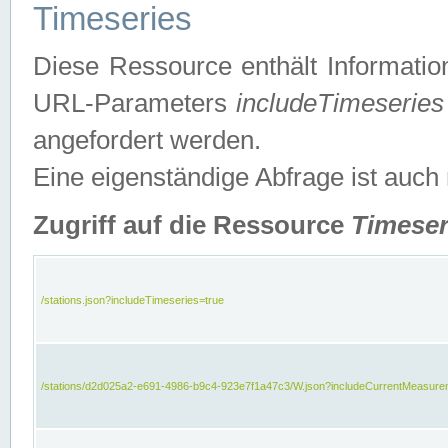
Timeseries
Diese Ressource enthält Informatio
URL-Parameters
includeTimeseries
angefordert werden.
Eine eigenständige Abfrage ist auch
Zugriff auf die Ressource
Timeser
/stations.json?includeTimeseries=true
/stations/d2d025a2-e691-4986-b9c4-923e7f1a47c3/W.json?includeCurrentMeasure