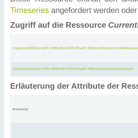
Timeseries
angefordert werden oder
Zugriff auf die Ressource
Curren
/stations/d2d025a2-e691-4986-b9c4-923e7f1a47c3/W.json?includeCurrentMeasure
/stations/d2d025a2-e691-4986-b9c4-923e7f1a47c3/W/currentmeasurement.json
Erläuterung der Attribute der R
timestamp