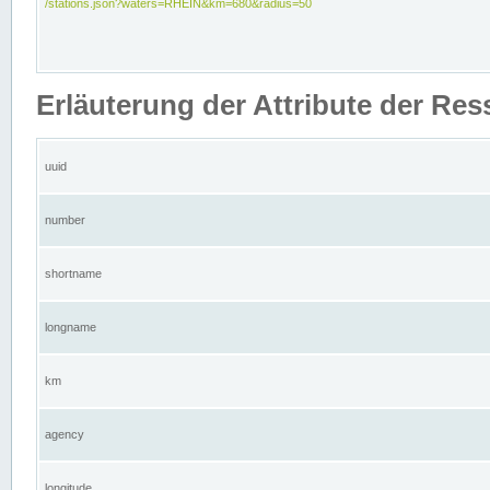
/stations.json?waters=RHEIN&km=680&radius=50
Erläuterung der Attribute der Res
uuid
number
shortname
longname
km
agency
longitude