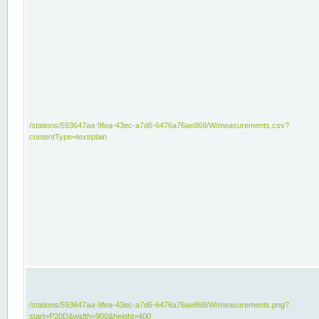
/stations/593647aa-9fea-43ec-a7d6-6476a76ae868/W/measurements.csv?
contentType=text/plain
/stations/593647aa-9fea-43ec-a7d6-6476a76ae868/W/measurements.png?
start=P20D&width=900&height=400