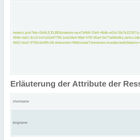
/waters.json?ids=SAALE,ELBE&stations=ace7d4b0-33e5-46db-a41d-2fa7a321f67a,
494b-4a51-8c10-b47a32e87790,1edc5fa4-88af-47f5-95a4-0e77a06fe8b1,de4cc1db
4b62-bee2-9750cbe4f5c4& timeseries=W&includeTimeseries=true&includeStations=
Erläuterung der Attribute der Re
shortname
longname