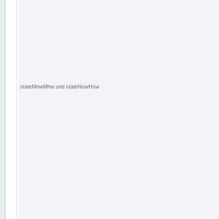
stateMnwMhw und stateNswHsw