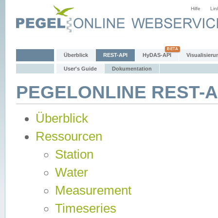
Hilfe
Lin
Überblick
REST-API
HyDAS-API
Visualisieru
User's Guide
Dokumentation
PEGELONLINE REST-AP
Überblick
Ressourcen
Station
Water
Measurement
Timeseries