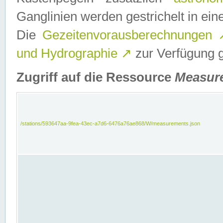
Ganglinien werden gestrichelt in e
Die
Gezeitenvorausberechnungen
und Hydrographie
↗
zur Verfügung ge
Zugriff auf die Ressource
Measur
/stations/593647aa-9fea-43ec-a7d6-6476a76ae868/W/measurements.json