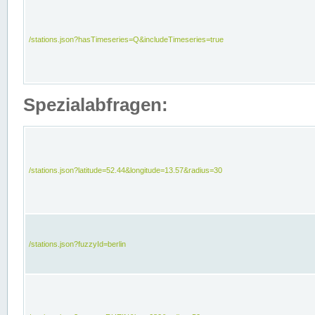
/stations.json?hasTimeseries=Q&includeTimeseries=true
Spezialabfragen:
/stations.json?latitude=52.44&longitude=13.57&radius=30
/stations.json?fuzzyId=berlin