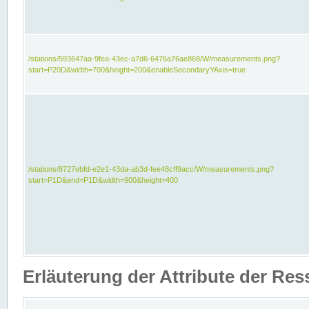
/stations/593647aa-9fea-43ec-a7d6-6476a76ae868/W/measurements.png?
start=P20D&width=700&height=200&enableSecondaryYAxis=true
/stations/8727ebfd-e2e1-43da-ab3d-fee48cff9acc/W/measurements.png?
start=P1D&end=P1D&width=900&height=400
Erläuterung der Attribute der Re