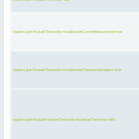
/stations.json?includeTimeseries=true&includeCurrentMeasurement=true
/stations.json?includeTimeseries=true&includeCharacteristicValues=true
/stations.json?includeForecastTimeseries=true&hasTimeseries=WV