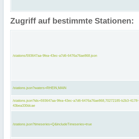
Zugriff auf bestimmte Stationen:
/stations/593647aa-9fea-43ec-a7d6-6476a76ae868.json
/stations.json?waters=RHEIN,MAIN
/stations.json?ids=593647aa-9fea-43ec-a7d6-6476a76ae868,70272185-b2b3-4178-
43bea330dcae
/stations.json?timeseries=Q&includeTimeseries=true