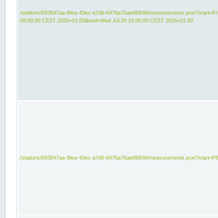
/stations/593647aa-9fea-43ec-a7d6-6476a76ae868/W/measurements.json?start=Fri
09:00:00 CEST 2026+01:00&end=Wed Jul 29 16:00:00 CEST 2026+01:00
/stations/593647aa-9fea-43ec-a7d6-6476a76ae868/W/measurements.json?start=P