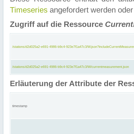
Timeseries
angefordert werden oder
Zugriff auf die Ressource
Curren
/stations/d2d025a2-e691-4986-b9c4-923e7f1a47c3/W.json?includeCurrentMeasure
/stations/d2d025a2-e691-4986-b9c4-923e7f1a47c3/W/currentmeasurement.json
Erläuterung der Attribute der R
timestamp