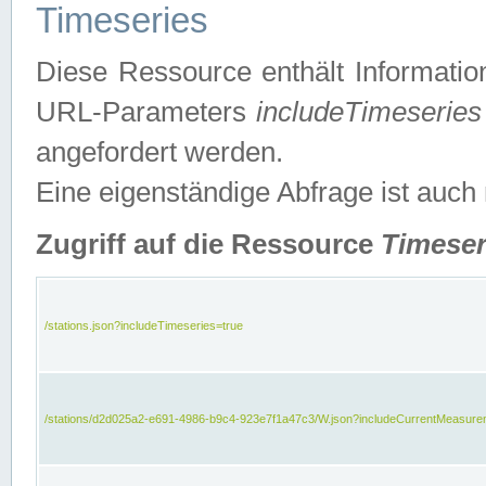
Timeseries
Diese Ressource enthält Informatio
URL-Parameters
includeTimeseries
angefordert werden.
Eine eigenständige Abfrage ist auch
Zugriff auf die Ressource
Timeser
/stations.json?includeTimeseries=true
/stations/d2d025a2-e691-4986-b9c4-923e7f1a47c3/W.json?includeCurrentMeasure