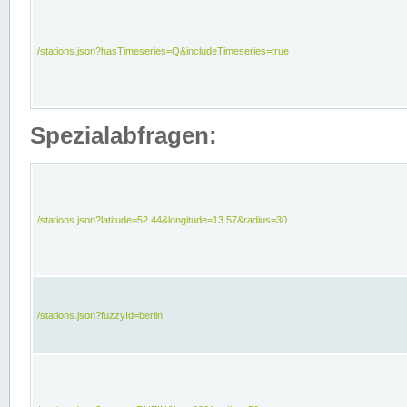
/stations.json?hasTimeseries=Q&includeTimeseries=true
Spezialabfragen:
/stations.json?latitude=52.44&longitude=13.57&radius=30
/stations.json?fuzzyId=berlin