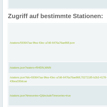
Zugriff auf bestimmte Stationen:
/stations/593647aa-9fea-43ec-a7d6-6476a76ae868.json
/stations.json?waters=RHEIN,MAIN
/stations.json?ids=593647aa-9fea-43ec-a7d6-6476a76ae868,70272185-b2b3-4178-
43bea330dcae
/stations.json?timeseries=Q&includeTimeseries=true