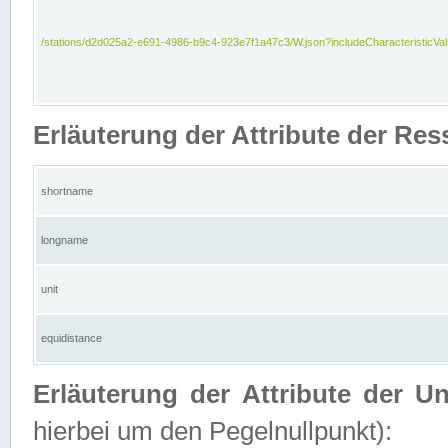
/stations/d2d025a2-e691-4986-b9c4-923e7f1a47c3/W.json?includeCharacteristicVa
Erläuterung der Attribute der Res
shortname
longname
unit
equidistance
Erläuterung der Attribute der U
hierbei um den Pegelnullpunkt):