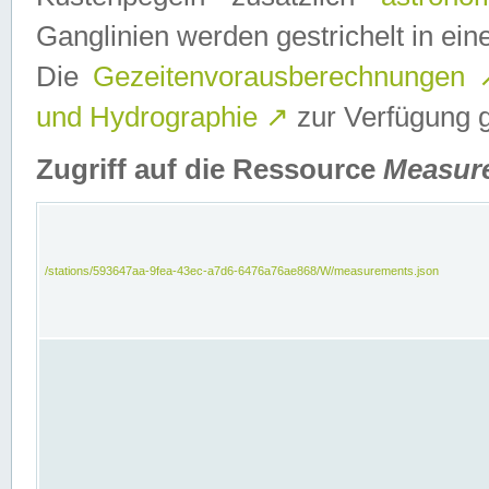
Ganglinien werden gestrichelt in e
Die
Gezeitenvorausberechnungen
und Hydrographie
↗
zur Verfügung ge
Zugriff auf die Ressource
Measur
/stations/593647aa-9fea-43ec-a7d6-6476a76ae868/W/measurements.json