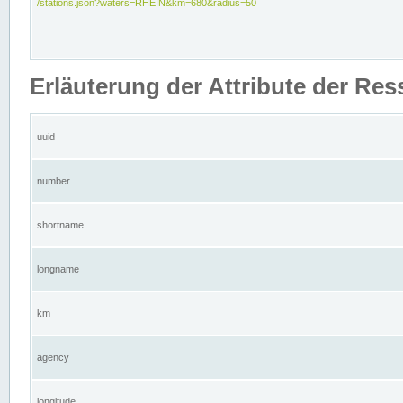
/stations.json?waters=RHEIN&km=680&radius=50
Erläuterung der Attribute der Res
uuid
number
shortname
longname
km
agency
longitude