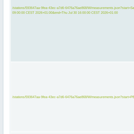
/stations/593647aa-9fea-43ec-a7d6-6476a76ae868/W/measurements.json?start=Sat
09:00:00 CEST 2026+01:00&end=Thu Jul 30 16:00:00 CEST 2026+01:00
/stations/593647aa-9fea-43ec-a7d6-6476a76ae868/W/measurements.json?start=P