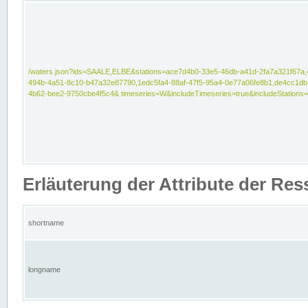
/waters.json?ids=SAALE,ELBE&stations=ace7d4b0-33e5-46db-a41d-2fa7a321f67a,
494b-4a51-8c10-b47a32e87790,1edc5fa4-88af-47f5-95a4-0e77a06fe8b1,de4cc1db
4b62-bee2-9750cbe4f5c4& timeseries=W&includeTimeseries=true&includeStations=
Erläuterung der Attribute der Re
shortname
longname