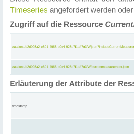
Timeseries
angefordert werden oder
Zugriff auf die Ressource
Curren
/stations/d2d025a2-e691-4986-b9c4-923e7f1a47c3/W.json?includeCurrentMeasure
/stations/d2d025a2-e691-4986-b9c4-923e7f1a47c3/W/currentmeasurement.json
Erläuterung der Attribute der R
timestamp