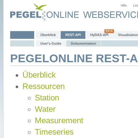
Hilfe
Lin
Überblick
REST-API
HyDAS-API
Visualisieru
User's Guide
Dokumentation
PEGELONLINE REST-AP
Überblick
Ressourcen
Station
Water
Measurement
Timeseries