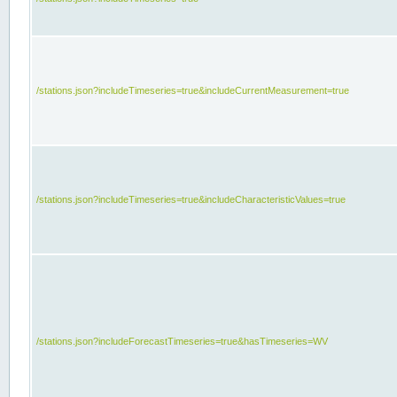
/stations.json?includeTimeseries=true&includeCurrentMeasurement=true
/stations.json?includeTimeseries=true&includeCharacteristicValues=true
/stations.json?includeForecastTimeseries=true&hasTimeseries=WV