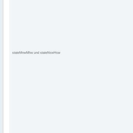
stateMnwMhw und stateNswHsw