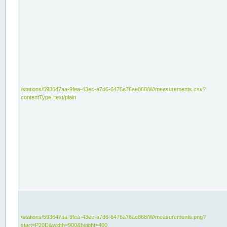
/stations/593647aa-9fea-43ec-a7d6-6476a76ae868/W/measurements.csv?
contentType=text/plain
/stations/593647aa-9fea-43ec-a7d6-6476a76ae868/W/measurements.png?
start=P20D&width=900&height=400