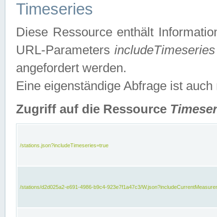
Timeseries
Diese Ressource enthält Informatio
URL-Parameters
includeTimeseries
angefordert werden.
Eine eigenständige Abfrage ist auch
Zugriff auf die Ressource
Timeser
/stations.json?includeTimeseries=true
/stations/d2d025a2-e691-4986-b9c4-923e7f1a47c3/W.json?includeCurrentMeasure