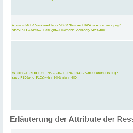
/stations/593647aa-9fea-43ec-a7d6-6476a76ae868/W/measurements.png?
start=P20D&width=700&height=200&enableSecondaryYAxis=true
/stations/8727ebfd-e2e1-43da-ab3d-fee48cff9acc/W/measurements.png?
start=P1D&end=P1D&width=900&height=400
Erläuterung der Attribute der Re