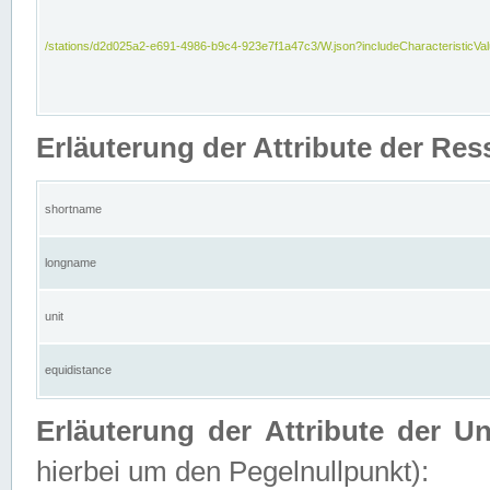
/stations/d2d025a2-e691-4986-b9c4-923e7f1a47c3/W.json?includeCharacteristicVa
Erläuterung der Attribute der Res
shortname
longname
unit
equidistance
Erläuterung der Attribute der U
hierbei um den Pegelnullpunkt):