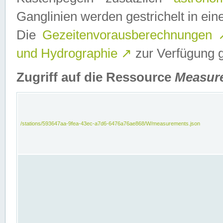
Ganglinien werden gestrichelt in e
Die
Gezeitenvorausberechnungen
und Hydrographie
↗
zur Verfügung ge
Zugriff auf die Ressource
Measur
/stations/593647aa-9fea-43ec-a7d6-6476a76ae868/W/measurements.json