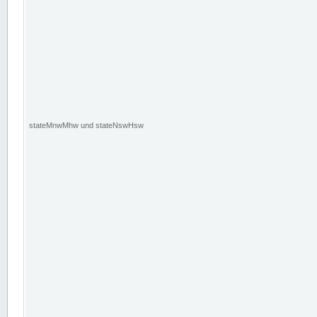
stateMnwMhw und stateNswHsw