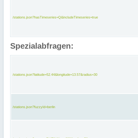
/stations.json?hasTimeseries=Q&includeTimeseries=true
Spezialabfragen:
/stations.json?latitude=52.44&longitude=13.57&radius=30
/stations.json?fuzzyId=berlin