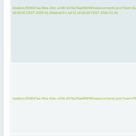
/stations/593647aa-9fea-43ec-a7d6-6476a76ae868/W/measurements.json?start=Su
09:00:00 CEST 2026+01:00&end=Fri Jul 31 16:00:00 CEST 2026+01:00
/stations/593647aa-9fea-43ec-a7d6-6476a76ae868/W/measurements.json?start=P