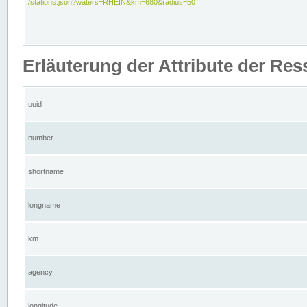
/stations.json?waters=RHEIN&km=680&radius=50
Erläuterung der Attribute der Res
uuid
number
shortname
longname
km
agency
longitude