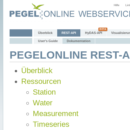
Hilfe
Lin
Überblick
REST-API
HyDAS-API
Visualisieru
User's Guide
Dokumentation
PEGELONLINE REST-AP
Überblick
Ressourcen
Station
Water
Measurement
Timeseries