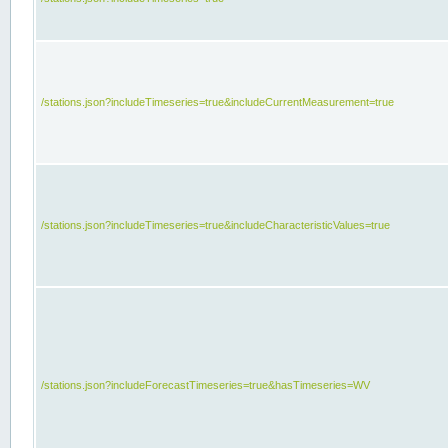
/stations.json?includeTimeseries=true&includeCurrentMeasurement=true
/stations.json?includeTimeseries=true&includeCharacteristicValues=true
/stations.json?includeForecastTimeseries=true&hasTimeseries=WV