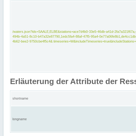
/waters.json?ids=SAALE,ELBE&stations=ace7d4b0-33e5-46db-a41d-2fa7a321f67a,
494b-4a51-8c10-b47a32e87790,1edc5fa4-88af-47f5-95a4-0e77a06fe8b1,de4cc1db
4b62-bee2-9750cbe4f5c4& timeseries=W&includeTimeseries=true&includeStations=
Erläuterung der Attribute der Re
shortname
longname