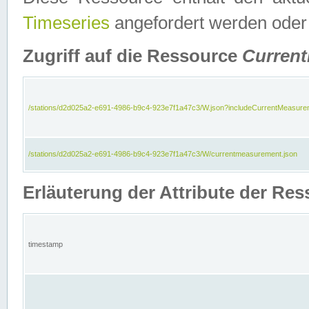
Timeseries
angefordert werden oder
Zugriff auf die Ressource
Curren
/stations/d2d025a2-e691-4986-b9c4-923e7f1a47c3/W.json?includeCurrentMeasure
/stations/d2d025a2-e691-4986-b9c4-923e7f1a47c3/W/currentmeasurement.json
Erläuterung der Attribute der R
timestamp