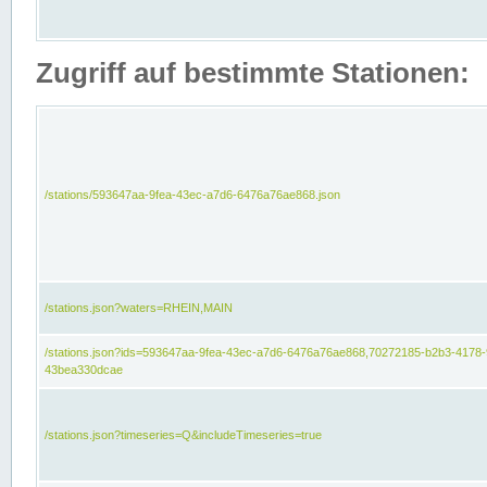
Zugriff auf bestimmte Stationen:
/stations/593647aa-9fea-43ec-a7d6-6476a76ae868.json
/stations.json?waters=RHEIN,MAIN
/stations.json?ids=593647aa-9fea-43ec-a7d6-6476a76ae868,70272185-b2b3-4178-
43bea330dcae
/stations.json?timeseries=Q&includeTimeseries=true