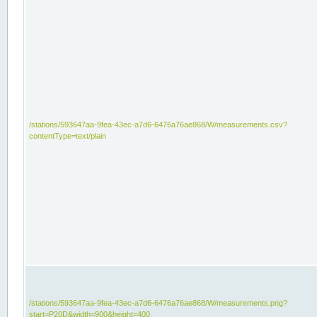
/stations/593647aa-9fea-43ec-a7d6-6476a76ae868/W/measurements.csv?
contentType=text/plain
/stations/593647aa-9fea-43ec-a7d6-6476a76ae868/W/measurements.png?
start=P20D&width=900&height=400