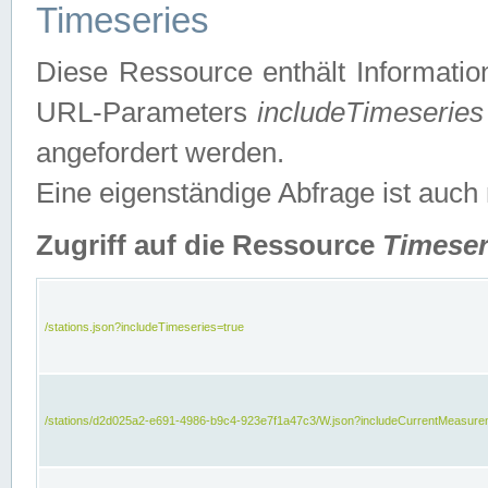
Timeseries
Diese Ressource enthält Informatio
URL-Parameters
includeTimeseries
angefordert werden.
Eine eigenständige Abfrage ist auch
Zugriff auf die Ressource
Timeser
/stations.json?includeTimeseries=true
/stations/d2d025a2-e691-4986-b9c4-923e7f1a47c3/W.json?includeCurrentMeasure