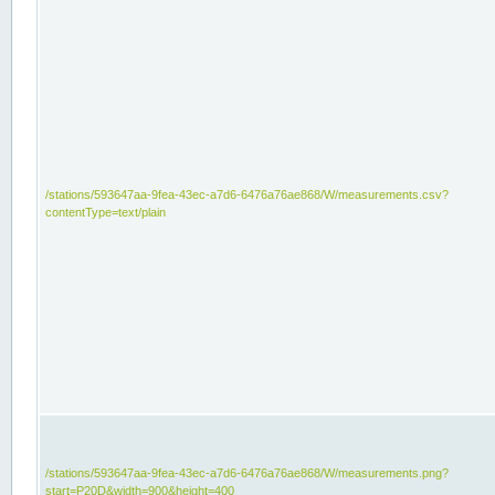
/stations/593647aa-9fea-43ec-a7d6-6476a76ae868/W/measurements.csv?
contentType=text/plain
/stations/593647aa-9fea-43ec-a7d6-6476a76ae868/W/measurements.png?
start=P20D&width=900&height=400