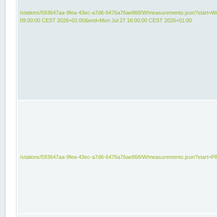
/stations/593647aa-9fea-43ec-a7d6-6476a76ae868/W/measurements.json?start=We
09:00:00 CEST 2026+01:00&end=Mon Jul 27 16:00:00 CEST 2026+01:00
/stations/593647aa-9fea-43ec-a7d6-6476a76ae868/W/measurements.json?start=P