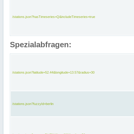
/stations.json?hasTimeseries=Q&includeTimeseries=true
Spezialabfragen:
/stations.json?latitude=52.44&longitude=13.57&radius=30
/stations.json?fuzzyId=berlin