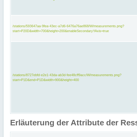
/stations/593647aa-9fea-43ec-a7d6-6476a76ae868/W/measurements.png?
start=P20D&width=700&height=200&enableSecondaryYAxis=true
/stations/8727ebfd-e2e1-43da-ab3d-fee48cff9acc/W/measurements.png?
start=P1D&end=P1D&width=900&height=400
Erläuterung der Attribute der Re