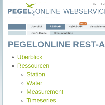
Hilfe
Lin
Überblick
REST-API
HyDAS-API
Visualisieru
User's Guide
Dokumentation
PEGELONLINE REST-AP
Überblick
Ressourcen
Station
Water
Measurement
Timeseries