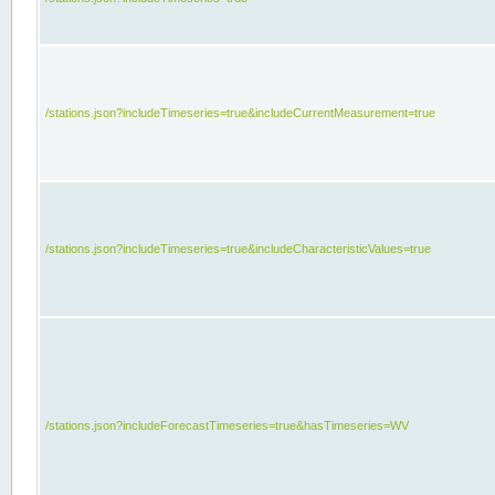
/stations.json?includeTimeseries=true&includeCurrentMeasurement=true
/stations.json?includeTimeseries=true&includeCharacteristicValues=true
/stations.json?includeForecastTimeseries=true&hasTimeseries=WV