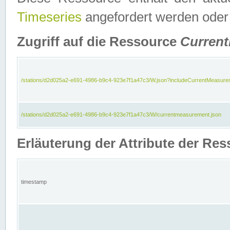
Timeseries
angefordert werden oder
Zugriff auf die Ressource
Curren
/stations/d2d025a2-e691-4986-b9c4-923e7f1a47c3/W.json?includeCurrentMeasure
/stations/d2d025a2-e691-4986-b9c4-923e7f1a47c3/W/currentmeasurement.json
Erläuterung der Attribute der R
timestamp