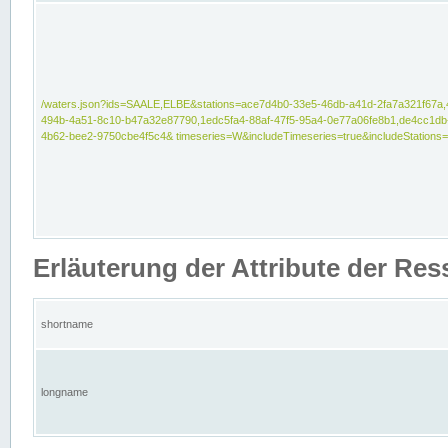
/waters.json?ids=SAALE,ELBE&stations=ace7d4b0-33e5-46db-a41d-2fa7a321f67a,
494b-4a51-8c10-b47a32e87790,1edc5fa4-88af-47f5-95a4-0e77a06fe8b1,de4cc1db
4b62-bee2-9750cbe4f5c4& timeseries=W&includeTimeseries=true&includeStations=
Erläuterung der Attribute der Re
shortname
longname