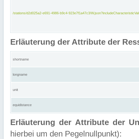
/stations/d2d025a2-e691-4986-b9c4-923e7f1a47c3/W.json?includeCharacteristicVa
Erläuterung der Attribute der Res
shortname
longname
unit
equidistance
Erläuterung der Attribute der U
hierbei um den Pegelnullpunkt):