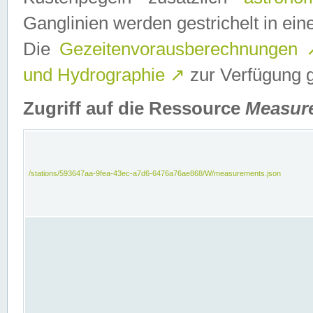
Ganglinien werden gestrichelt in e
Die
Gezeitenvorausberechnungen
und Hydrographie
↗
zur Verfügung ge
Zugriff auf die Ressource
Measur
/stations/593647aa-9fea-43ec-a7d6-6476a76ae868/W/measurements.json