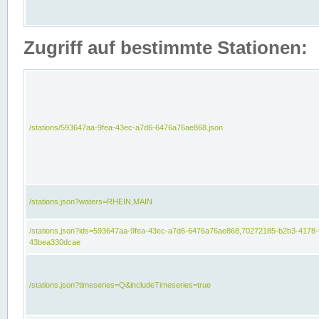
Zugriff auf bestimmte Stationen:
/stations/593647aa-9fea-43ec-a7d6-6476a76ae868.json
/stations.json?waters=RHEIN,MAIN
/stations.json?ids=593647aa-9fea-43ec-a7d6-6476a76ae868,70272185-b2b3-4178-
43bea330dcae
/stations.json?timeseries=Q&includeTimeseries=true