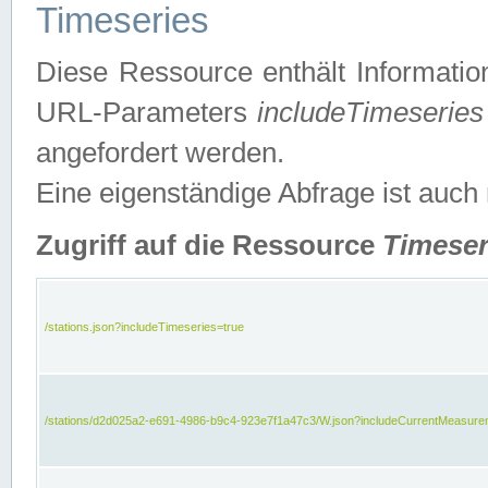
Timeseries
Diese Ressource enthält Informatio
URL-Parameters
includeTimeseries
angefordert werden.
Eine eigenständige Abfrage ist auch
Zugriff auf die Ressource
Timeser
/stations.json?includeTimeseries=true
/stations/d2d025a2-e691-4986-b9c4-923e7f1a47c3/W.json?includeCurrentMeasure