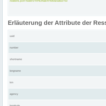
/stations.json?waters=RHEIN&km=680&radius=50
Erläuterung der Attribute der Res
uuid
number
shortname
longname
km
agency
longitude