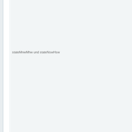
stateMnwMhw und stateNswHsw