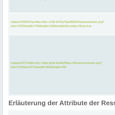
/stations/593647aa-9fea-43ec-a7d6-6476a76ae868/W/measurements.png?
start=P20D&width=700&height=200&enableSecondaryYAxis=true
/stations/8727ebfd-e2e1-43da-ab3d-fee48cff9acc/W/measurements.png?
start=P1D&end=P1D&width=900&height=400
Erläuterung der Attribute der Re