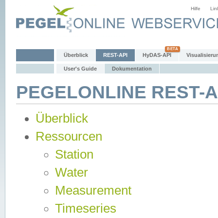
Hilfe
Lin
Überblick
REST-API
HyDAS-API
Visualisieru
User's Guide
Dokumentation
PEGELONLINE REST-AP
Überblick
Ressourcen
Station
Water
Measurement
Timeseries