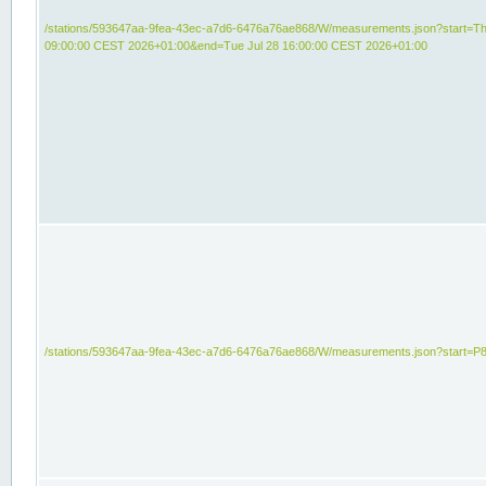
/stations/593647aa-9fea-43ec-a7d6-6476a76ae868/W/measurements.json?start=Th
09:00:00 CEST 2026+01:00&end=Tue Jul 28 16:00:00 CEST 2026+01:00
/stations/593647aa-9fea-43ec-a7d6-6476a76ae868/W/measurements.json?start=P