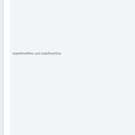
stateMnwMhw und stateNswHsw