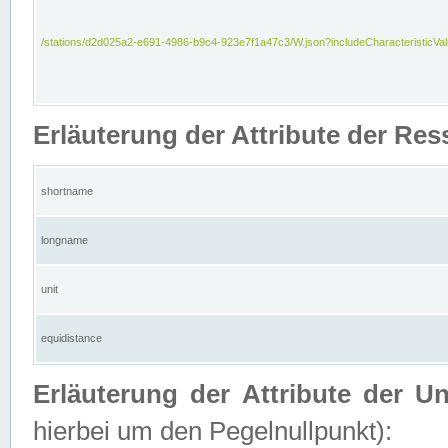
/stations/d2d025a2-e691-4986-b9c4-923e7f1a47c3/W.json?includeCharacteristicVa
Erläuterung der Attribute der Res
shortname
longname
unit
equidistance
Erläuterung der Attribute der U
hierbei um den Pegelnullpunkt):