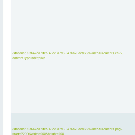
/stations/593647aa-9fea-43ec-a7d6-6476a76ae868/W/measurements.csv?
contentType=text/plain
/stations/593647aa-9fea-43ec-a7d6-6476a76ae868/W/measurements.png?
start=P20D&width=900&height=400