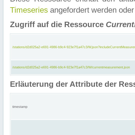
Timeseries
angefordert werden oder
Zugriff auf die Ressource
Curren
/stations/d2d025a2-e691-4986-b9c4-923e7f1a47c3/W.json?includeCurrentMeasure
/stations/d2d025a2-e691-4986-b9c4-923e7f1a47c3/W/currentmeasurement.json
Erläuterung der Attribute der R
timestamp