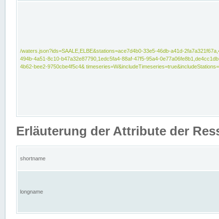
/waters.json?ids=SAALE,ELBE&stations=ace7d4b0-33e5-46db-a41d-2fa7a321f67a,
494b-4a51-8c10-b47a32e87790,1edc5fa4-88af-47f5-95a4-0e77a06fe8b1,de4cc1db
4b62-bee2-9750cbe4f5c4& timeseries=W&includeTimeseries=true&includeStations=
Erläuterung der Attribute der Re
shortname
longname