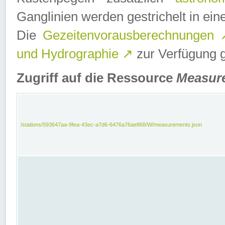
Ganglinien werden gestrichelt in e
Die
Gezeitenvorausberechnungen
und Hydrographie
↗
zur Verfügung ge
Zugriff auf die Ressource
Measur
/stations/593647aa-9fea-43ec-a7d6-6476a76ae868/W/measurements.json