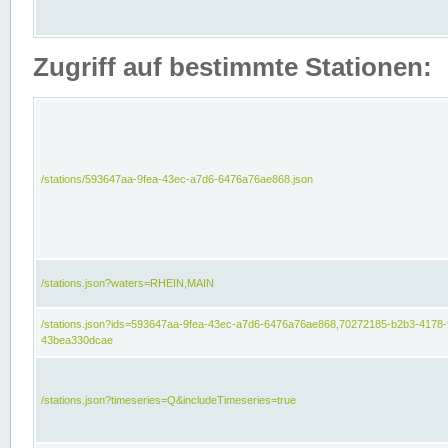
Zugriff auf bestimmte Stationen:
/stations/593647aa-9fea-43ec-a7d6-6476a76ae868.json
/stations.json?waters=RHEIN,MAIN
/stations.json?ids=593647aa-9fea-43ec-a7d6-6476a76ae868,70272185-b2b3-4178-
43bea330dcae
/stations.json?timeseries=Q&includeTimeseries=true