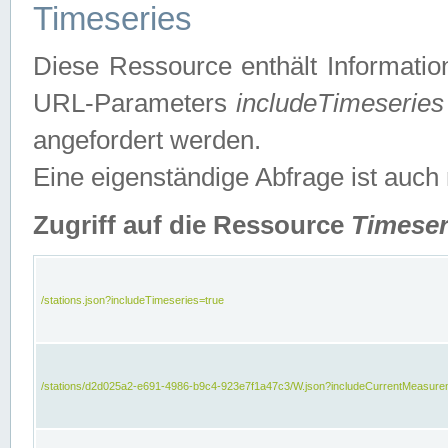
Timeseries
Diese Ressource enthält Informatio
URL-Parameters
includeTimeseries
angefordert werden.
Eine eigenständige Abfrage ist auch
Zugriff auf die Ressource
Timeser
/stations.json?includeTimeseries=true
/stations/d2d025a2-e691-4986-b9c4-923e7f1a47c3/W.json?includeCurrentMeasure