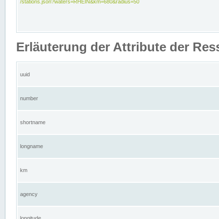
/stations.json?waters=RHEIN&km=680&radius=50
Erläuterung der Attribute der Res
uuid
number
shortname
longname
km
agency
longitude