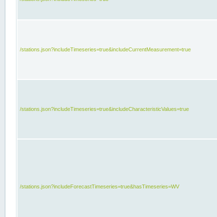
/stations.json?includeTimeseries=true&includeCurrentMeasurement=true
/stations.json?includeTimeseries=true&includeCharacteristicValues=true
/stations.json?includeForecastTimeseries=true&hasTimeseries=WV