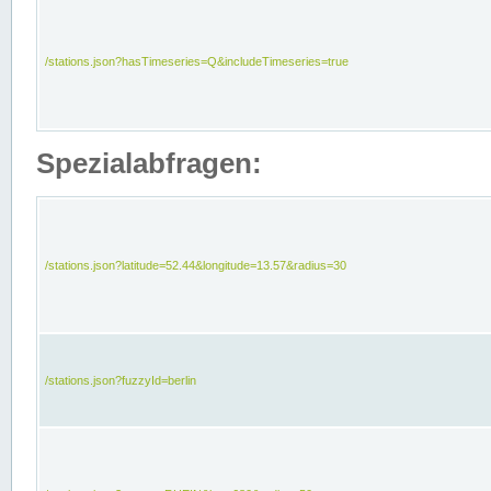
/stations.json?hasTimeseries=Q&includeTimeseries=true
Spezialabfragen:
/stations.json?latitude=52.44&longitude=13.57&radius=30
/stations.json?fuzzyId=berlin