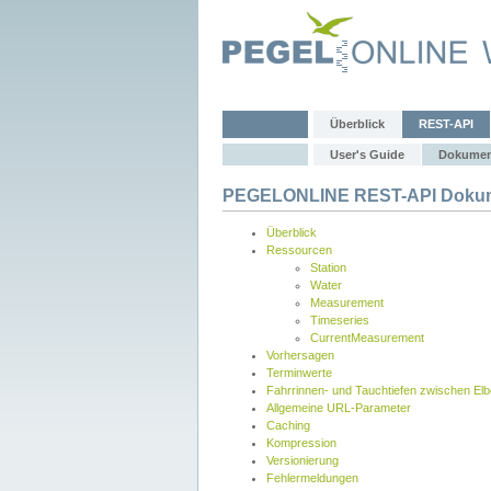
Überblick
REST-API
User's Guide
Dokumen
PEGELONLINE REST-API Dokum
Überblick
Ressourcen
Station
Water
Measurement
Timeseries
CurrentMeasurement
Vorhersagen
Terminwerte
Fahrrinnen- und Tauchtiefen zwischen El
Allgemeine URL-Parameter
Caching
Kompression
Versionierung
Fehlermeldungen