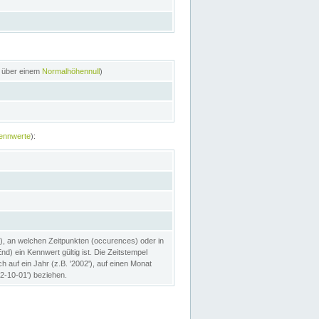
n über einem
Normalhöhennull
)
ennwerte
):
), an welchen Zeitpunkten (occurences) oder in
) ein Kennwert gültig ist. Die Zeitstempel
h auf ein Jahr (z.B. '2002'), auf einen Monat
02-10-01') beziehen.