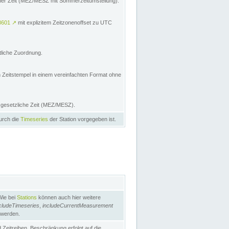
licher Zeit (MEZ/MESZ mit Sommerzeitumstellung):
8601
↗
mit explizitem Zeitzonenoffset zu UTC
tliche Zuordnung.
n Zeitstempel in einem vereinfachten Format ohne
e gesetzliche Zeit (MEZ/MESZ).
durch die
Timeseries
der Station vorgegeben ist.
Wie bei
Stations
können auch hier weitere
cludeTimeseries
,
includeCurrentMeasurement
 werden.
Zeitreihen. Beschränkung erfolgt auf die