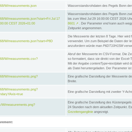
868/W/measurements.json
Wasserstandsrohdaten des Pegels Bonn der 
Wasserstandsrohdaten des Pegels Bonn zwi
68/W/measurements.json?start=Fri Jul 17
bis zum Wed Jul 29 16:00:00 CEST 2026 Uhr. 
:00:00 CEST 2026+01:00
8601
↗
. Der Parameter
end
kann auch wegge
Zeitpunkt angenommen.
Die Messwerte der letzten 8 Tage. Hier wird f
868/W/measurements.json?start=P8D
verwendet. Um zum Beispiel die Daten der l
anzufordern würde man
P6DT10H15M
verwe
Abruf der Messwerte im CSV-Format. Die Ze
e868/W/measurements.csv?
so formatiert, dass sie direkt von der Excel-
Mit der Angabe
contentType=text/plain
wird d
als Datei heruntergeladen. Der Parameter ist
e868/W/measurements.png?
Eine grafische Darstellung der Messwerte de
Breite.
e868/W/measurements.png?
Eine grafische Darstellung mit zweiter Y-Achs
ndaryYAxis=true
Eine grafische Darstellung des Küstenpegel
acc/W/measurements.png?
24 Stunden nach dem aktuellen Zeitpunkt. Es
Gezeitenganglinie
angezeigt.
urement: