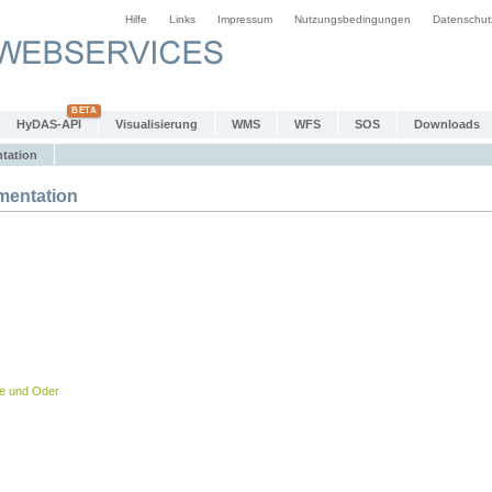
Hilfe
Links
Impressum
Nutzungsbedingungen
Datenschut
HyDAS-API
Visualisierung
WMS
WFS
SOS
Downloads
tation
entation
be und Oder