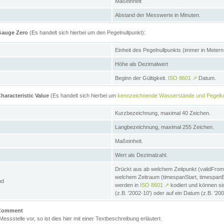
Maßeinheit
Abstand der Messwerte in Minuten.
 Gauge Zero
(Es handelt sich hierbei um den Pegelnullpunkt):
Einheit des Pegelnullpunkts (immer in Meter
Höhe als Dezimalwert
Beginn der Gültigkeit.
ISO 8601
↗
Datum.
haracteristic Value
(Es handelt sich hierbei um
kennzeichnende Wasserstände und Pegelk
Kurzbezeichnung, maximal 40 Zeichen.
Langbezeichnung, maximal 255 Zeichen.
Maßeinheit.
Wert als Dezimalzahl.
Drückt aus ab welchem Zeitpunkt (validFrom
welchem Zeitraum (timespanStart, timespanEnd
nd
werden in
ISO 8601
↗
kodiert und können sic
(z.B. '2002-10') oder auf ein Datum (z.B. '20
e Comment
 Messstelle vor, so ist dies hier mit einer Textbeschreibung erläutert.