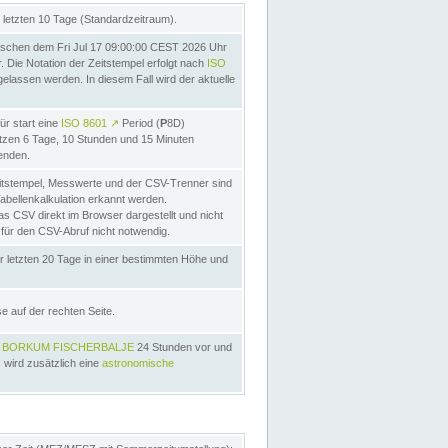
letzten 10 Tage (Standardzeitraum).
schen dem Fri Jul 17 09:00:00 CEST 2026 Uhr
Die Notation der Zeitstempel erfolgt nach
ISO
lassen werden. In diesem Fall wird der aktuelle
ür start eine
ISO 8601
↗
Period (
P
8D)
etzen 6 Tage, 10 Stunden und 15 Minuten
nden.
itstempel, Messwerte und der CSV-Trenner sind
Tabellenkalkulation erkannt werden.
as CSV direkt im Browser dargestellt und nicht
 für den CSV-Abruf nicht notwendig.
r letzten 20 Tage in einer bestimmten Höhe und
e auf der rechten Seite.
s
BORKUM FISCHERBALJE
24 Stunden vor und
 wird zusätzlich eine
astronomische