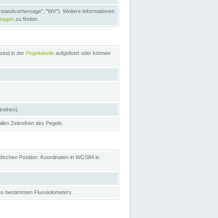
rstandvorhersage", "WV"). Weitere Informationen
rsagen
zu finden.
sind in der
Pegeltabelle
aufgelistet oder können
treihen).
allen Zeitreihen des Pegels.
afischen Position. Koordinaten in WGS84 in
s bestimmten Flusskilometers.