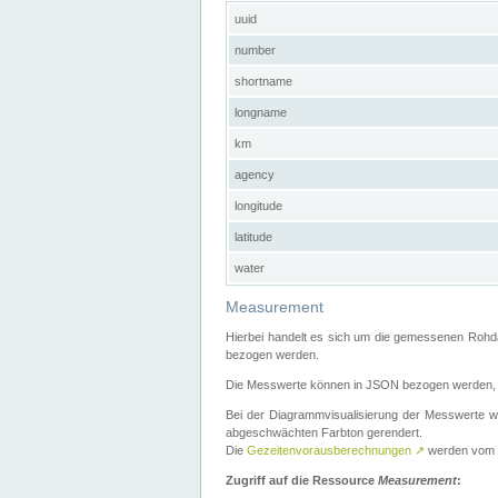
uuid
number
shortname
longname
km
agency
longitude
latitude
water
Measurement
Hierbei handelt es sich um die gemessenen Rohda
bezogen werden.
Die Messwerte können in JSON bezogen werden, i
Bei der Diagrammvisualisierung der Messwerte w
abgeschwächten Farbton gerendert.
Die
Gezeitenvorausberechnungen
↗
werden vom
Zugriff auf die Ressource
Measurement
: