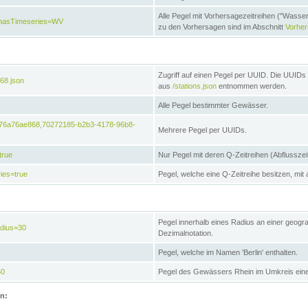
Alle Pegel mit Vorhersagezeitreihen ("Wasse
e&hasTimeseries=WV
zu den Vorhersagen sind im Abschnitt
Vorhe
Zugriff auf einen Pegel per UUID. Die UUIDs 
68.json
aus
/stations.json
entnommen werden.
Alle Pegel bestimmter Gewässer.
6476a76ae868,70272185-b2b3-4178-96b8-
Mehrere Pegel per UUIDs.
true
Nur Pegel mit deren Q-Zeitreihen (Abflusszei
ies=true
Pegel, welche eine Q-Zeitreihe besitzen, mit 
Pegel innerhalb eines Radius an einer geogr
adius=30
Dezimalnotation.
Pegel, welche im Namen 'Berlin' enthalten.
50
Pegel des Gewässers Rhein im Umkreis eine
on: