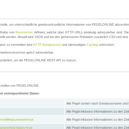
stelle, um unterschiedliche gewässerkundliche Informationen von PEGELONLINE abzurufen
e Reihe von
Ressourcen
definiert, welche über HTTP-URLs eindeutig adressierbar sind. Die
stellt werden. Aktuell wird JSON und bei den gemessenen Rohdaten zusätzlich CSV und eine
ganz zu vermeiden wird
HTTP-Kompression
und clientseitiges
Caching
unterstützt.
e/webservices/rest-api/v2
adressierbar.
g erforderlich, um die PEGELONLINE REST-API zu nutzen.
essstellen von PEGELONLINE.
ner untergeordneter Daten:
Alle Pegel sortiert nach Gewässername und
Alle Pegel inklusive Informationen zu den Zeit
CurrentMeasurement=true
Alle Pegel inklusive Informationen zu den Ze
aracteristicValues=true
Alle Pegel inklusive Informationen zu den Z