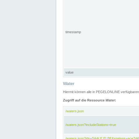
timestamp
value
Water
Hiermit können alle in PEGELONLINE verfügbaren 
Zugriff auf die Ressource
Water
:
/waters.json
/waters.json?includeStations=true
/waters.json?ids=SAALE,ELBE&stations=ace7d4