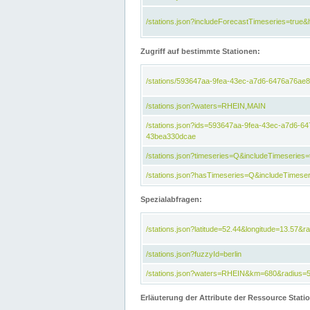
/stations.json?includeForecastTimeseries=tru
Zugriff auf bestimmte Stationen:
/stations/593647aa-9fea-43ec-a7d6-6476a76ae8
/stations.json?waters=RHEIN,MAIN
/stations.json?ids=593647aa-9fea-43ec-a7d6-
43bea330dcae
/stations.json?timeseries=Q&includeTimeseries=
/stations.json?hasTimeseries=Q&includeTimeser
Spezialabfragen:
/stations.json?latitude=52.44&longitude=13.57&r
/stations.json?fuzzyId=berlin
/stations.json?waters=RHEIN&km=680&radius=
Erläuterung der Attribute der Ressource Stati