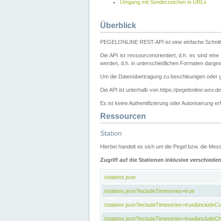
Umgang mit Sonderzeichen in URLs
Überblick
PEGELONLINE REST-API ist eine einfache Schnitt
Die API ist ressourcenorientiert, d.h. es sind ein
werden, d.h. in unterschiedlichen Formaten darge
Um die Datenübertragung zu beschleunigen oder 
Die API ist unterhalb von
https://pegelonline.wsv.d
Es ist keine Authentifizierung oder Autorisierun
Ressourcen
Station
Hierbei handelt es sich um die Pegel bzw. die M
Zugriff auf die Stationen inklusive verschiede
/stations.json
/stations.json?includeTimeseries=true
/stations.json?includeTimeseries=true&include
/stations.json?includeTimeseries=true&includeCh