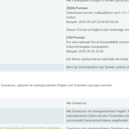
Alle Zeitangaben erfolgen in lokaler gesetz
JSON-Format:
Zeitstempel werden vollqualifiziert nach
ISO 
kodiert.
Beispiel:
2025-09-25T10:00:00+02:00
Dieses Format ermöglicht eine eindeutige zei
CSV-Format:
Für eine optimale Excel-Kompatibilität werde
Zeitzonenangabe ausgegeben.
Beispiel:
2025-09-25 10:00
Die Werte repräsentieren ebenfalls die lokal
Wert als Dezimalzahl in der Einheit, welche 
Gewässer, optional mit untergeordneten Pegeln und Zeitreihen bezogen werden.
Alle Gewässer.
Alle Gewässer mit untergeordneten Pegeln. 
untergeordnete Daten mit den Parametern
in
und
includeCharacteristicValues
angefordert
b0-33e5-46db-a41d-2fa7a321f67a,4626f6bc-
Gewässer mit untergeordneten Stationen und 