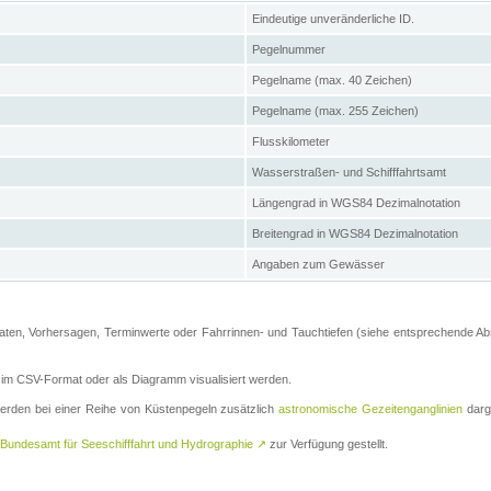
Eindeutige unveränderliche ID.
Pegelnummer
Pegelname (max. 40 Zeichen)
Pegelname (max. 255 Zeichen)
Flusskilometer
Wasserstraßen- und Schifffahrtsamt
Längengrad in WGS84 Dezimalnotation
Breitengrad in WGS84 Dezimalnotation
Angaben zum Gewässer
ten, Vorhersagen, Terminwerte oder Fahrrinnen- und Tauchtiefen (siehe entsprechende Absc
m CSV-Format oder als Diagramm visualisiert werden.
erden bei einer Reihe von Küstenpegeln zusätzlich
astronomische Gezeitenganglinien
darge
Bundesamt für Seeschifffahrt und Hydrographie
↗
zur Verfügung gestellt.