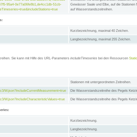
47f5-95a4-0e77a06fe8b1,de4cc1db-51cb-
Gewässer Saale und Elbe, auf die Stationen
Timeseries=true&includeStations=true
auf Wasserstandszeitreihen.
s:
Kurzbezeichnung, maximal 40 Zeichen.
Langbezeichnung, maximal 255 Zeichen.
treihen. Sie kann mit Hilfe des URL-Parameters
includeTimeseries
bei den Ressourcen
Stati
Stationen mit untergeordneten Zeitreihen.
7c3/W.json?includeCurrentMeasurement=true
Die Wasserstandszeitreihe des Pegels Ketzi
3/W.json?includeCharacteristicValues=true
Die Wasserstandszeitreihe des Pegels Ketz
eries:
Kurzbezeichnung.
Langbezeichnung.