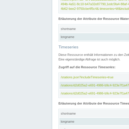
494b-4a51-8c10-b47a32e87790,1edc5fa4-88af-
4b62-bee2-9750cbe4f5c4& timeseries=W&include
Erläuterung der Attribute der Ressource Water
shortname
longname
Timeseries
Diese Ressource enthält Informationen zu den Zei
Eine eigenständige Abfrage ist auch möglich.
Zugriff auf die Ressource
Timeseries
:
/stations.json?includeTimeseries=true
/stations/d2d025a2-e691-4986-b9c4-923e7f1a4
/stations/d2d025a2-e691-4986-b9c4-923e7f1a47c
Erläuterung der Attribute der Ressource Times
shortname
longname