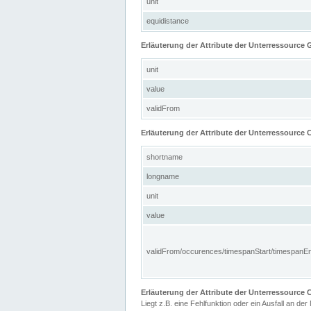
unit
equidistance
Erläuterung der Attribute der Unterressource
unit
value
validFrom
Erläuterung der Attribute der Unterressource C
shortname
longname
unit
value
validFrom/occurences/timespanStart/timespanE
Erläuterung der Attribute der Unterressourc
Liegt z.B. eine Fehlfunktion oder ein Ausfall an der