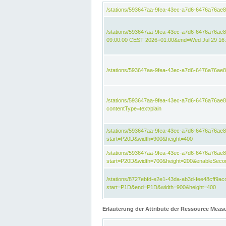
/stations/593647aa-9fea-43ec-a7d6-6476a76ae
/stations/593647aa-9fea-43ec-a7d6-6476a76ae8
09:00:00 CEST 2026+01:00&end=Wed Jul 29 16
/stations/593647aa-9fea-43ec-a7d6-6476a76ae
/stations/593647aa-9fea-43ec-a7d6-6476a76a
contentType=text/plain
/stations/593647aa-9fea-43ec-a7d6-6476a76a
start=P20D&width=900&height=400
/stations/593647aa-9fea-43ec-a7d6-6476a76a
start=P20D&width=700&height=200&enableSeco
/stations/8727ebfd-e2e1-43da-ab3d-fee48cff9
start=P1D&end=P1D&width=900&height=400
Erläuterung der Attribute der Ressource Meas