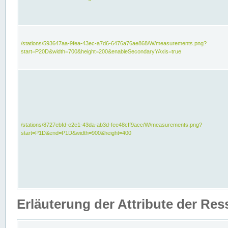
/stations/593647aa-9fea-43ec-a7d6-6476a76ae868/W/measurements.png?
start=P20D&width=700&height=200&enableSecondaryYAxis=true
/stations/8727ebfd-e2e1-43da-ab3d-fee48cff9acc/W/measurements.png?
start=P1D&end=P1D&width=900&height=400
Erläuterung der Attribute der Re