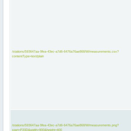
/stations/593647aa-9fea-43ec-a7d6-6476a76ae868/W/measurements.csv?
contentType=text/plain
/stations/593647aa-9fea-43ec-a7d6-6476a76ae868/W/measurements.png?
start=P20D&width=900&height=400