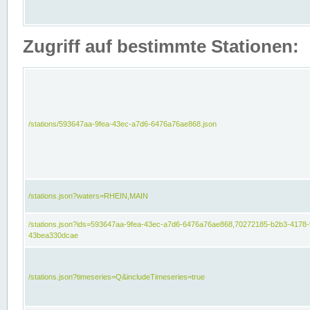
Zugriff auf bestimmte Stationen:
/stations/593647aa-9fea-43ec-a7d6-6476a76ae868.json
/stations.json?waters=RHEIN,MAIN
/stations.json?ids=593647aa-9fea-43ec-a7d6-6476a76ae868,70272185-b2b3-4178-
43bea330dcae
/stations.json?timeseries=Q&includeTimeseries=true