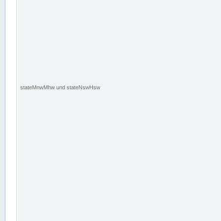
stateMnwMhw und stateNswHsw