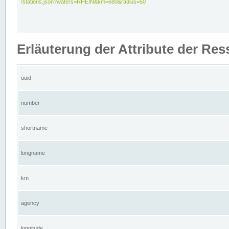
/stations.json?waters=RHEIN&km=680&radius=50
Erläuterung der Attribute der Res
uuid
number
shortname
longname
km
agency
longitude