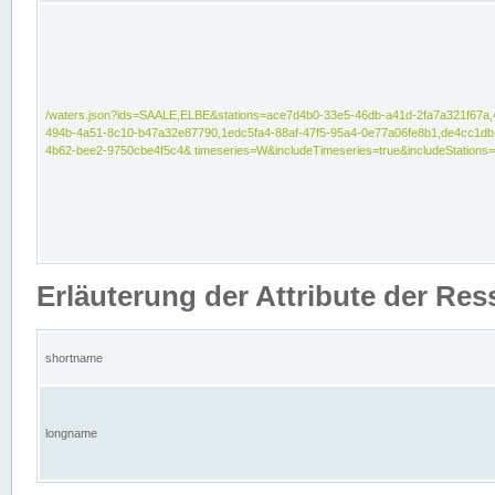
/waters.json?ids=SAALE,ELBE&stations=ace7d4b0-33e5-46db-a41d-2fa7a321f67a,
494b-4a51-8c10-b47a32e87790,1edc5fa4-88af-47f5-95a4-0e77a06fe8b1,de4cc1db
4b62-bee2-9750cbe4f5c4& timeseries=W&includeTimeseries=true&includeStations=
Erläuterung der Attribute der Re
shortname
longname