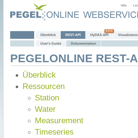
Hilfe
Lin
Überblick
REST-API
HyDAS-API
Visualisieru
User's Guide
Dokumentation
PEGELONLINE REST-AP
Überblick
Ressourcen
Station
Water
Measurement
Timeseries