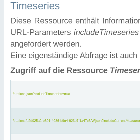
Timeseries
Diese Ressource enthält Informatio
URL-Parameters
includeTimeseries
angefordert werden.
Eine eigenständige Abfrage ist auch
Zugriff auf die Ressource
Timeser
/stations.json?includeTimeseries=true
/stations/d2d025a2-e691-4986-b9c4-923e7f1a47c3/W.json?includeCurrentMeasure