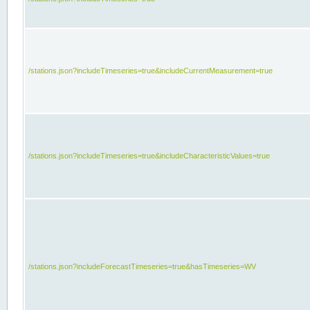
/stations.json?includeTimeseries=true&includeCurrentMeasurement=true
/stations.json?includeTimeseries=true&includeCharacteristicValues=true
/stations.json?includeForecastTimeseries=true&hasTimeseries=WV