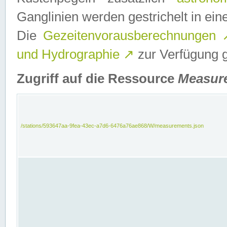
Ganglinien werden gestrichelt in e
Die
Gezeitenvorausberechnungen
und Hydrographie
↗
zur Verfügung ge
Zugriff auf die Ressource
Measur
/stations/593647aa-9fea-43ec-a7d6-6476a76ae868/W/measurements.json