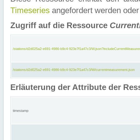
Timeseries
angefordert werden oder
Zugriff auf die Ressource
Curren
/stations/d2d025a2-e691-4986-b9c4-923e7f1a47c3/W.json?includeCurrentMeasure
/stations/d2d025a2-e691-4986-b9c4-923e7f1a47c3/W/currentmeasurement.json
Erläuterung der Attribute der R
timestamp