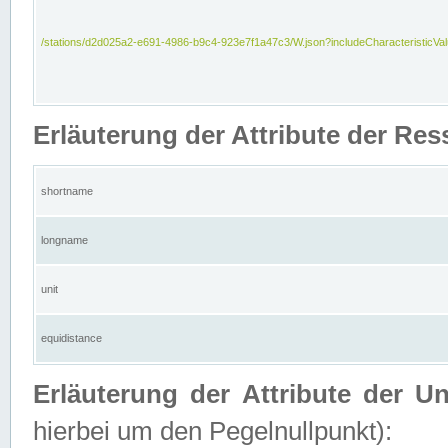
/stations/d2d025a2-e691-4986-b9c4-923e7f1a47c3/W.json?includeCharacteristicVa
Erläuterung der Attribute der Res
shortname
longname
unit
equidistance
Erläuterung der Attribute der U
hierbei um den Pegelnullpunkt):