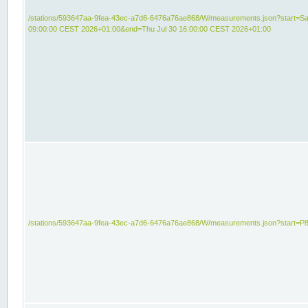
/stations/593647aa-9fea-43ec-a7d6-6476a76ae868/W/measurements.json?start=Sat
09:00:00 CEST 2026+01:00&end=Thu Jul 30 16:00:00 CEST 2026+01:00
/stations/593647aa-9fea-43ec-a7d6-6476a76ae868/W/measurements.json?start=P