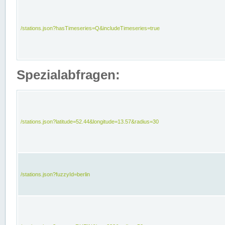
/stations.json?hasTimeseries=Q&includeTimeseries=true
Spezialabfragen:
/stations.json?latitude=52.44&longitude=13.57&radius=30
/stations.json?fuzzyId=berlin