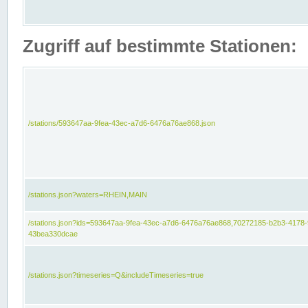
Zugriff auf bestimmte Stationen:
/stations/593647aa-9fea-43ec-a7d6-6476a76ae868.json
/stations.json?waters=RHEIN,MAIN
/stations.json?ids=593647aa-9fea-43ec-a7d6-6476a76ae868,70272185-b2b3-4178-
43bea330dcae
/stations.json?timeseries=Q&includeTimeseries=true