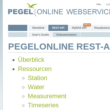
Hilfe
Lin
Überblick
REST-API
HyDAS-API
Visualisieru
User's Guide
Dokumentation
PEGELONLINE REST-AP
Überblick
Ressourcen
Station
Water
Measurement
Timeseries