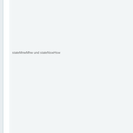
stateMnwMhw und stateNswHsw