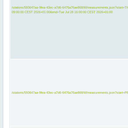
/stations/593647aa-9fea-43ec-a7d6-6476a76ae868/W/measurements.json?start=Th
09:00:00 CEST 2026+01:00&end=Tue Jul 28 16:00:00 CEST 2026+01:00
/stations/593647aa-9fea-43ec-a7d6-6476a76ae868/W/measurements.json?start=P