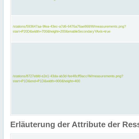
/stations/593647aa-9fea-43ec-a7d6-6476a76ae868/W/measurements.png?
start=P20D&width=700&height=200&enableSecondaryYAxis=true
/stations/8727ebfd-e2e1-43da-ab3d-fee48cff9acc/W/measurements.png?
start=P1D&end=P1D&width=900&height=400
Erläuterung der Attribute der Re