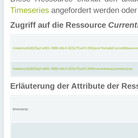
Timeseries
angefordert werden oder
Zugriff auf die Ressource
Curren
/stations/d2d025a2-e691-4986-b9c4-923e7f1a47c3/W.json?includeCurrentMeasure
/stations/d2d025a2-e691-4986-b9c4-923e7f1a47c3/W/currentmeasurement.json
Erläuterung der Attribute der R
timestamp