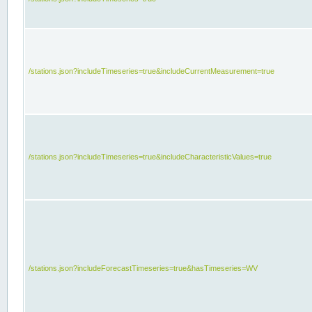
/stations.json?includeTimeseries=true&includeCurrentMeasurement=true
/stations.json?includeTimeseries=true&includeCharacteristicValues=true
/stations.json?includeForecastTimeseries=true&hasTimeseries=WV