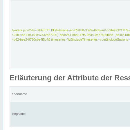
/waters.json?ids=SAALE,ELBE&stations=ace7d4b0-33e5-46db-a41d-2fa7a321f67a,
494b-4a51-8c10-b47a32e87790,1edc5fa4-88af-47f5-95a4-0e77a06fe8b1,de4cc1db
4b62-bee2-9750cbe4f5c4& timeseries=W&includeTimeseries=true&includeStations=
Erläuterung der Attribute der Re
shortname
longname