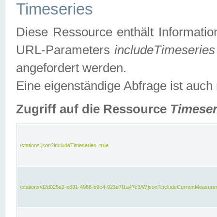
Timeseries
Diese Ressource enthält Informatio
URL-Parameters
includeTimeseries
angefordert werden.
Eine eigenständige Abfrage ist auch
Zugriff auf die Ressource
Timeser
/stations.json?includeTimeseries=true
/stations/d2d025a2-e691-4986-b9c4-923e7f1a47c3/W.json?includeCurrentMeasure