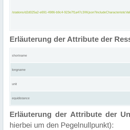
/stations/d2d025a2-e691-4986-b9c4-923e7f1a47c3/W.json?includeCharacteristicVa
Erläuterung der Attribute der Res
shortname
longname
unit
equidistance
Erläuterung der Attribute der U
hierbei um den Pegelnullpunkt):