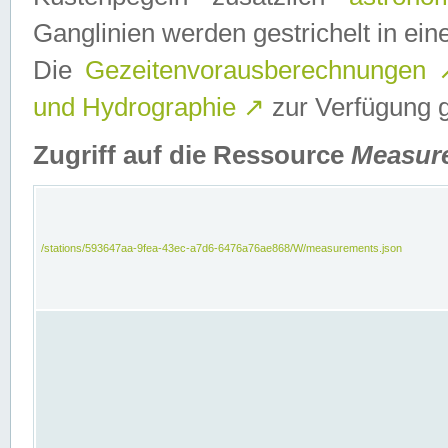
Ganglinien werden gestrichelt in e
Die
Gezeitenvorausberechnungen
und Hydrographie
↗
zur Verfügung ge
Zugriff auf die Ressource
Measur
/stations/593647aa-9fea-43ec-a7d6-6476a76ae868/W/measurements.json