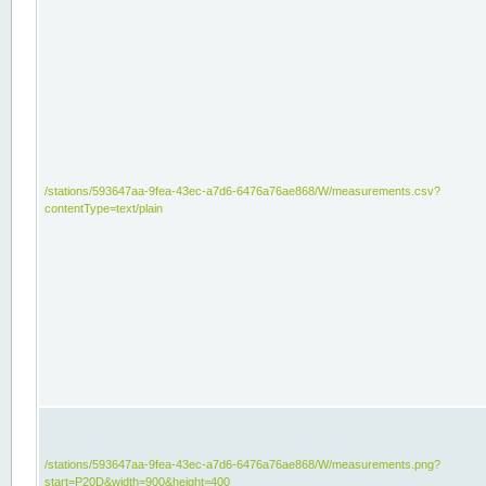
/stations/593647aa-9fea-43ec-a7d6-6476a76ae868/W/measurements.csv?
contentType=text/plain
/stations/593647aa-9fea-43ec-a7d6-6476a76ae868/W/measurements.png?
start=P20D&width=900&height=400