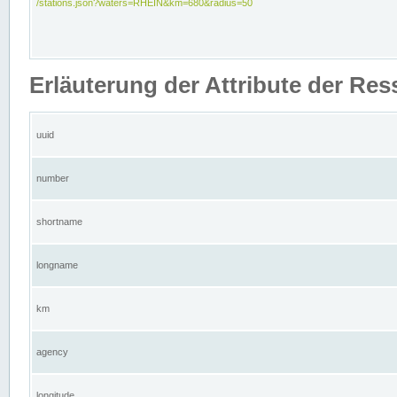
/stations.json?waters=RHEIN&km=680&radius=50
Erläuterung der Attribute der Res
uuid
number
shortname
longname
km
agency
longitude