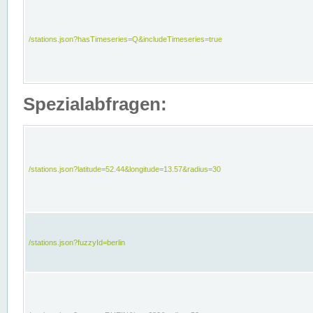
/stations.json?hasTimeseries=Q&includeTimeseries=true
Spezialabfragen:
/stations.json?latitude=52.44&longitude=13.57&radius=30
/stations.json?fuzzyId=berlin