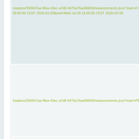
/stations/593647aa-9fea-43ec-a7d6-6476a76ae868/W/measurements.json?start=Fri
09:00:00 CEST 2026+01:00&end=Wed Jul 29 16:00:00 CEST 2026+01:00
/stations/593647aa-9fea-43ec-a7d6-6476a76ae868/W/measurements.json?start=P