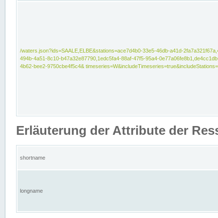
/waters.json?ids=SAALE,ELBE&stations=ace7d4b0-33e5-46db-a41d-2fa7a321f67a,
494b-4a51-8c10-b47a32e87790,1edc5fa4-88af-47f5-95a4-0e77a06fe8b1,de4cc1db
4b62-bee2-9750cbe4f5c4& timeseries=W&includeTimeseries=true&includeStations=
Erläuterung der Attribute der Re
shortname
longname