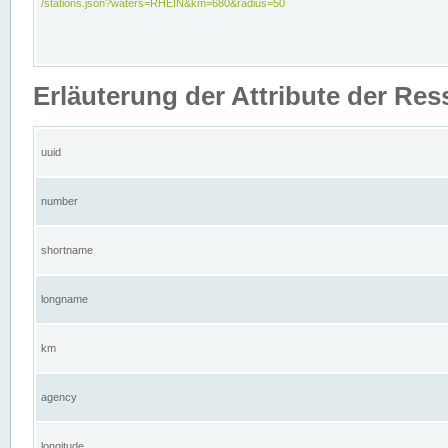
/stations.json?waters=RHEIN&km=680&radius=50
Erläuterung der Attribute der Res
uuid
number
shortname
longname
km
agency
longitude