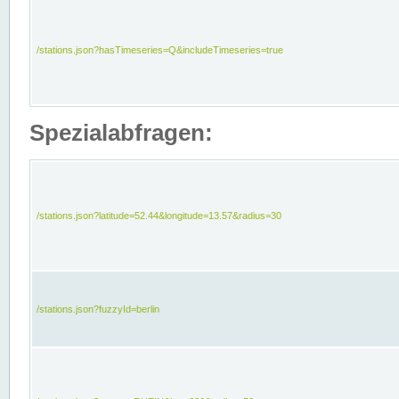
/stations.json?hasTimeseries=Q&includeTimeseries=true
Spezialabfragen:
/stations.json?latitude=52.44&longitude=13.57&radius=30
/stations.json?fuzzyId=berlin