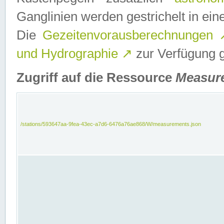
Ganglinien werden gestrichelt in e
Die
Gezeitenvorausberechnungen
und Hydrographie
↗
zur Verfügung ge
Zugriff auf die Ressource
Measur
/stations/593647aa-9fea-43ec-a7d6-6476a76ae868/W/measurements.json