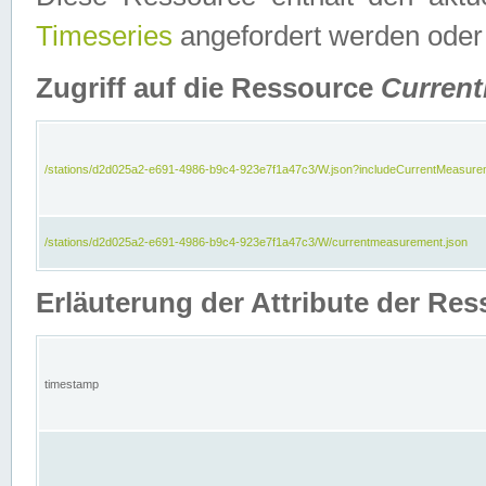
Timeseries
angefordert werden oder
Zugriff auf die Ressource
Curren
/stations/d2d025a2-e691-4986-b9c4-923e7f1a47c3/W.json?includeCurrentMeasure
/stations/d2d025a2-e691-4986-b9c4-923e7f1a47c3/W/currentmeasurement.json
Erläuterung der Attribute der R
timestamp