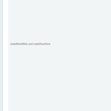
stateMnwMhw und stateNswHsw