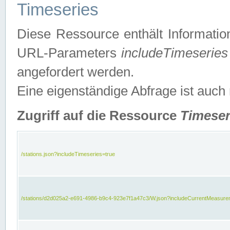
Timeseries
Diese Ressource enthält Informatio
URL-Parameters
includeTimeseries
angefordert werden.
Eine eigenständige Abfrage ist auch
Zugriff auf die Ressource
Timeser
/stations.json?includeTimeseries=true
/stations/d2d025a2-e691-4986-b9c4-923e7f1a47c3/W.json?includeCurrentMeasure