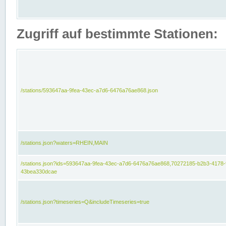
Zugriff auf bestimmte Stationen:
/stations/593647aa-9fea-43ec-a7d6-6476a76ae868.json
/stations.json?waters=RHEIN,MAIN
/stations.json?ids=593647aa-9fea-43ec-a7d6-6476a76ae868,70272185-b2b3-4178-
43bea330dcae
/stations.json?timeseries=Q&includeTimeseries=true