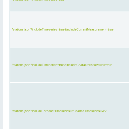
/stations.json?includeTimeseries=true&includeCurrentMeasurement=true
/stations.json?includeTimeseries=true&includeCharacteristicValues=true
/stations.json?includeForecastTimeseries=true&hasTimeseries=WV