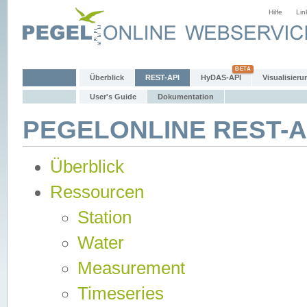
Hilfe
Lin
Überblick
REST-API
HyDAS-API
Visualisieru
User's Guide
Dokumentation
PEGELONLINE REST-AP
Überblick
Ressourcen
Station
Water
Measurement
Timeseries