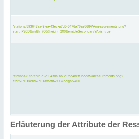
/stations/593647aa-9fea-43ec-a7d6-6476a76ae868/W/measurements.png?
start=P20D&width=700&height=200&enableSecondaryYAxis=true
/stations/8727ebfd-e2e1-43da-ab3d-fee48cff9acc/W/measurements.png?
start=P1D&end=P1D&width=900&height=400
Erläuterung der Attribute der Re