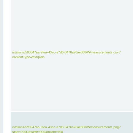
/stations/593647aa-9fea-43ec-a7d6-6476a76ae868/W/measurements.csv?
contentType=text/plain
/stations/593647aa-9fea-43ec-a7d6-6476a76ae868/W/measurements.png?
start=P20D&width=900&height=400