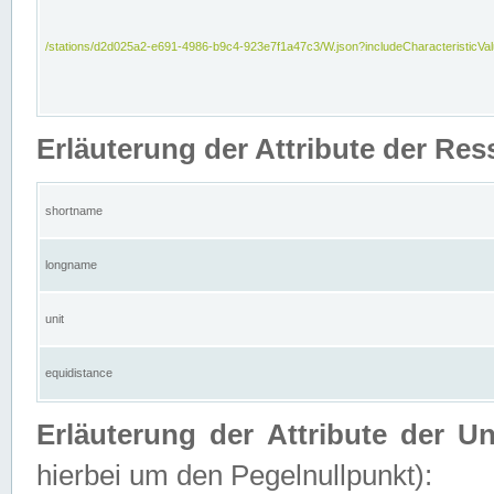
/stations/d2d025a2-e691-4986-b9c4-923e7f1a47c3/W.json?includeCharacteristicVa
Erläuterung der Attribute der Res
shortname
longname
unit
equidistance
Erläuterung der Attribute der U
hierbei um den Pegelnullpunkt):