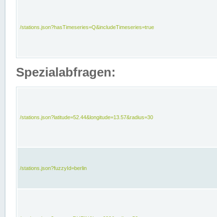
/stations.json?hasTimeseries=Q&includeTimeseries=true
Spezialabfragen:
/stations.json?latitude=52.44&longitude=13.57&radius=30
/stations.json?fuzzyId=berlin