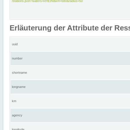
/stations.json?waters=RHEIN&km=680&radius=50
Erläuterung der Attribute der Res
uuid
number
shortname
longname
km
agency
longitude