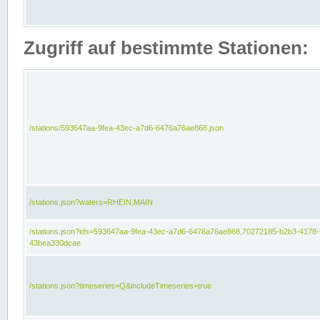
Zugriff auf bestimmte Stationen:
/stations/593647aa-9fea-43ec-a7d6-6476a76ae868.json
/stations.json?waters=RHEIN,MAIN
/stations.json?ids=593647aa-9fea-43ec-a7d6-6476a76ae868,70272185-b2b3-4178-
43bea330dcae
/stations.json?timeseries=Q&includeTimeseries=true