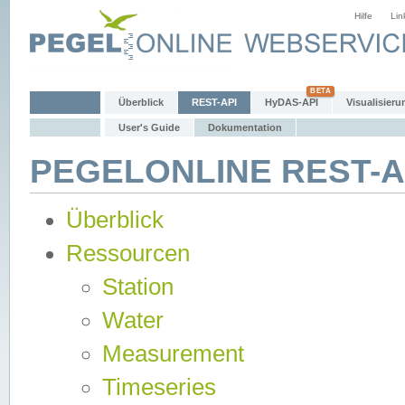
Hilfe
Lin
Überblick
REST-API
HyDAS-API
Visualisieru
User's Guide
Dokumentation
PEGELONLINE REST-AP
Überblick
Ressourcen
Station
Water
Measurement
Timeseries