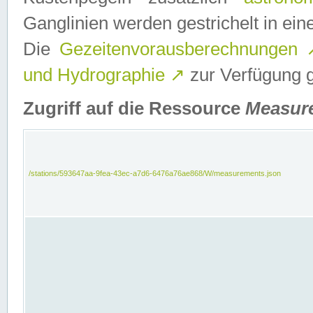
Ganglinien werden gestrichelt in e
Die
Gezeitenvorausberechnungen
und Hydrographie
↗
zur Verfügung ge
Zugriff auf die Ressource
Measur
/stations/593647aa-9fea-43ec-a7d6-6476a76ae868/W/measurements.json