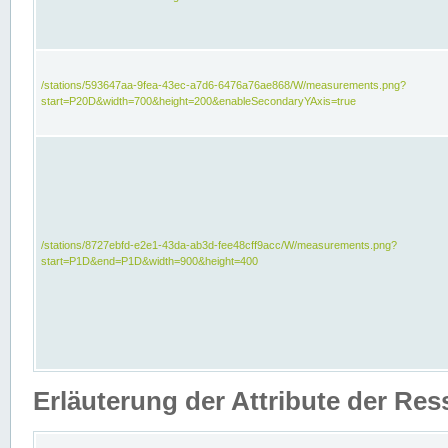
/stations/593647aa-9fea-43ec-a7d6-6476a76ae868/W/measurements.png?
start=P20D&width=700&height=200&enableSecondaryYAxis=true
/stations/8727ebfd-e2e1-43da-ab3d-fee48cff9acc/W/measurements.png?
start=P1D&end=P1D&width=900&height=400
Erläuterung der Attribute der Re