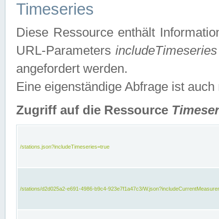
Timeseries
Diese Ressource enthält Informatio
URL-Parameters
includeTimeseries
angefordert werden.
Eine eigenständige Abfrage ist auch
Zugriff auf die Ressource
Timeser
/stations.json?includeTimeseries=true
/stations/d2d025a2-e691-4986-b9c4-923e7f1a47c3/W.json?includeCurrentMeasure