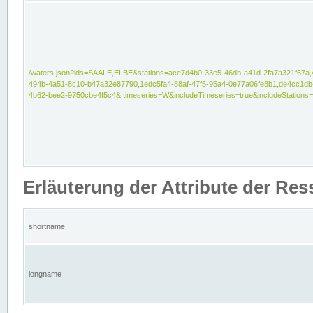
/waters.json?ids=SAALE,ELBE&stations=ace7d4b0-33e5-46db-a41d-2fa7a321f67a,
494b-4a51-8c10-b47a32e87790,1edc5fa4-88af-47f5-95a4-0e77a06fe8b1,de4cc1db
4b62-bee2-9750cbe4f5c4& timeseries=W&includeTimeseries=true&includeStations=
Erläuterung der Attribute der Re
shortname
longname