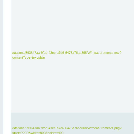
/stations/593647aa-9fea-43ec-a7d6-6476a76ae868/W/measurements.csv?
contentType=text/plain
/stations/593647aa-9fea-43ec-a7d6-6476a76ae868/W/measurements.png?
start=P20D&width=900&height=400