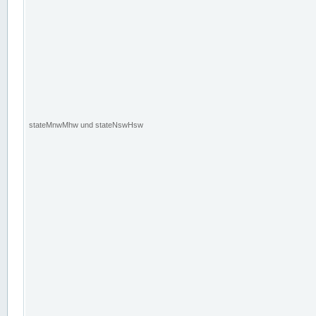
stateMnwMhw und stateNswHsw