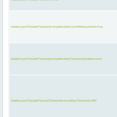
/stations.json?includeTimeseries=true&includeCurrentMeasurement=true
/stations.json?includeTimeseries=true&includeCharacteristicValues=true
/stations.json?includeForecastTimeseries=true&hasTimeseries=WV