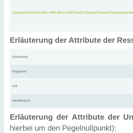
/stations/d2d025a2-e691-4986-b9c4-923e7f1a47c3/W.json?includeCharacteristicVa
Erläuterung der Attribute der Res
shortname
longname
unit
equidistance
Erläuterung der Attribute der U
hierbei um den Pegelnullpunkt):