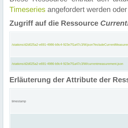
Timeseries
angefordert werden oder
Zugriff auf die Ressource
Curren
/stations/d2d025a2-e691-4986-b9c4-923e7f1a47c3/W.json?includeCurrentMeasure
/stations/d2d025a2-e691-4986-b9c4-923e7f1a47c3/W/currentmeasurement.json
Erläuterung der Attribute der R
timestamp