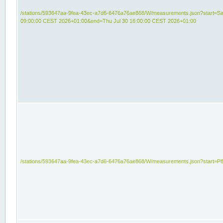
/stations/593647aa-9fea-43ec-a7d6-6476a76ae868/W/measurements.json?start=Sat
09:00:00 CEST 2026+01:00&end=Thu Jul 30 16:00:00 CEST 2026+01:00
/stations/593647aa-9fea-43ec-a7d6-6476a76ae868/W/measurements.json?start=P