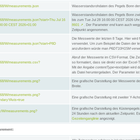
868/W/measurements.json
Wasserstandsrohdaten des Pegels Bonn der 
Wasserstandsrohdaten des Pegels Bonn zwi
68/W/measurements.json?start=Thu Jul 16
bis zum Tue Jul 28 16:00:00 CEST 2026 Uhr. 
:00:00 CEST 2026+01:00
8601
↗
. Der Parameter
end
kann auch wegge
Zeitpunkt angenommen.
Die Messwerte der letzten 8 Tage. Hier wird f
868/W/measurements.json?start=P8D
verwendet. Um zum Beispiel die Daten der l
anzufordern würde man
P6DT10H15M
verwe
Abruf der Messwerte im CSV-Format. Die Ze
e868/W/measurements.csv?
so formatiert, dass sie direkt von der Excel-
Mit der Angabe
contentType=text/plain
wird d
als Datei heruntergeladen. Der Parameter ist
e868/W/measurements.png?
Eine grafische Darstellung der Messwerte de
Breite.
e868/W/measurements.png?
Eine grafische Darstellung mit zweiter Y-Achs
ndaryYAxis=true
Eine grafische Darstellung des Küstenpegel
acc/W/measurements.png?
24 Stunden nach dem aktuellen Zeitpunkt. Es
Gezeitenganglinie
angezeigt.
urement: