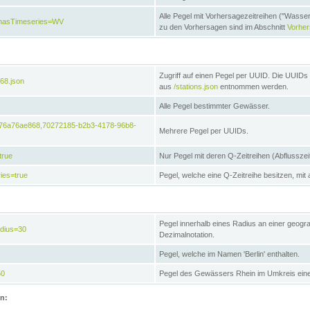
Alle Pegel mit Vorhersagezeitreihen ("Wasse
e&hasTimeseries=WV
zu den Vorhersagen sind im Abschnitt
Vorhe
Zugriff auf einen Pegel per UUID. Die UUIDs 
68.json
aus
/stations.json
entnommen werden.
Alle Pegel bestimmter Gewässer.
6476a76ae868,70272185-b2b3-4178-96b8-
Mehrere Pegel per UUIDs.
true
Nur Pegel mit deren Q-Zeitreihen (Abflusszei
ies=true
Pegel, welche eine Q-Zeitreihe besitzen, mit 
Pegel innerhalb eines Radius an einer geogr
adius=30
Dezimalnotation.
Pegel, welche im Namen 'Berlin' enthalten.
50
Pegel des Gewässers Rhein im Umkreis eine
on: