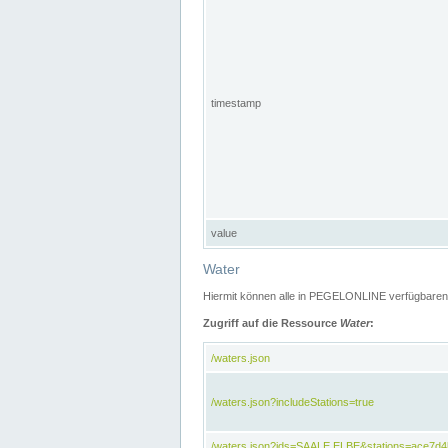
timestamp
value
Water
Hiermit können alle in PEGELONLINE verfügbaren 
Zugriff auf die Ressource
Water
:
/waters.json
/waters.json?includeStations=true
/waters.json?ids=SAALE,ELBE&stations=ace7d4