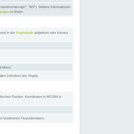
rstandvorhersage", "WV"). Weitere Informationen
rsagen
zu finden.
sind in der
Pegeltabelle
aufgelistet oder können
treihen).
allen Zeitreihen des Pegels.
afischen Position. Koordinaten in WGS84 in
s bestimmten Flusskilometers.