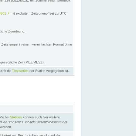
licher Zeit (MEZ/MESZ mit Sommerzeitumstellung):
8601
↗
mit explizitem Zeitzonenoffset zu UTC
tliche Zuordnung.
n Zeitstempel in einem vereinfachten Format ohne
e gesetzliche Zeit (MEZ/MESZ).
durch die
Timeseries
der Station vorgegeben ist.
Wie bei
Stations
können auch hier weitere
cludeTimeseries
,
includeCurrentMeasurement
 werden.
Zeitreihen. Beschränkung erfolgt auf die