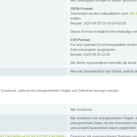
Alle Zeitangaben erfolgen in lokaler gesetz
JSON-Format:
Zeitstempel werden vollqualifiziert nach
ISO 
kodiert.
Beispiel:
2025-09-25T10:00:00+02:00
Dieses Format ermöglicht eine eindeutige zei
CSV-Format:
Für eine optimale Excel-Kompatibilität werde
Zeitzonenangabe ausgegeben.
Beispiel:
2025-09-25 10:00
Die Werte repräsentieren ebenfalls die lokal
Wert als Dezimalzahl in der Einheit, welche 
Gewässer, optional mit untergeordneten Pegeln und Zeitreihen bezogen werden.
Alle Gewässer.
Alle Gewässer mit untergeordneten Pegeln. 
untergeordnete Daten mit den Parametern
in
und
includeCharacteristicValues
angefordert
b0-33e5-46db-a41d-2fa7a321f67a,4626f6bc-
Gewässer mit untergeordneten Stationen und 