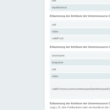
unit
equidistance
Erläuterung der Attribute der Unterressource
unit
value
validFrom
Erläuterung der Attribute der Unterressource C
shortname
longname
unit
value
validFrom/occurences/timespanStart/timespanE
Erläuterung der Attribute der Unterressourc
Liegt z.B. eine Fehlfunktion oder ein Ausfall an der