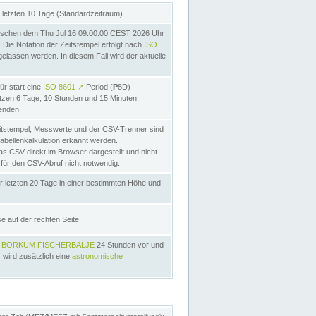
letzten 10 Tage (Standardzeitraum).
schen dem Thu Jul 16 09:00:00 CEST 2026 Uhr
Die Notation der Zeitstempel erfolgt nach
ISO
lassen werden. In diesem Fall wird der aktuelle
ür start eine
ISO 8601
↗
Period (
P
8D)
etzen 6 Tage, 10 Stunden und 15 Minuten
nden.
itstempel, Messwerte und der CSV-Trenner sind
Tabellenkalkulation erkannt werden.
as CSV direkt im Browser dargestellt und nicht
 für den CSV-Abruf nicht notwendig.
r letzten 20 Tage in einer bestimmten Höhe und
e auf der rechten Seite.
s
BORKUM FISCHERBALJE
24 Stunden vor und
 wird zusätzlich eine
astronomische