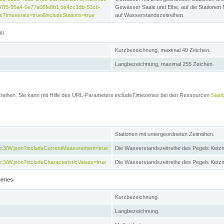
47f5-95a4-0e77a06fe8b1,de4cc1db-51cb-
Gewässer Saale und Elbe, auf die Stationen
Timeseries=true&includeStations=true
auf Wasserstandszeitreihen.
s:
Kurzbezeichnung, maximal 40 Zeichen.
Langbezeichnung, maximal 255 Zeichen.
treihen. Sie kann mit Hilfe des URL-Parameters
includeTimeseries
bei den Ressourcen
Stati
Stationen mit untergeordneten Zeitreihen.
7c3/W.json?includeCurrentMeasurement=true
Die Wasserstandszeitreihe des Pegels Ketzi
3/W.json?includeCharacteristicValues=true
Die Wasserstandszeitreihe des Pegels Ketz
eries:
Kurzbezeichnung.
Langbezeichnung.