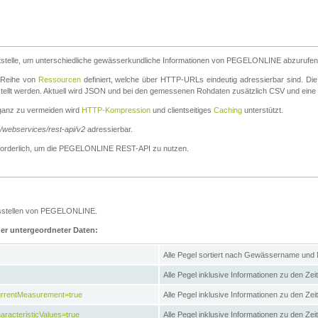
stelle, um unterschiedliche gewässerkundliche Informationen von PEGELONLINE abzurufen
e Reihe von
Ressourcen
definiert, welche über HTTP-URLs eindeutig adressierbar sind. Die
stellt werden. Aktuell wird JSON und bei den gemessenen Rohdaten zusätzlich CSV und eine
ganz zu vermeiden wird
HTTP-Kompression
und clientseitiges
Caching
unterstützt.
e/webservices/rest-api/v2
adressierbar.
g erforderlich, um die PEGELONLINE REST-API zu nutzen.
essstellen von PEGELONLINE.
ner untergeordneter Daten:
Alle Pegel sortiert nach Gewässername und
Alle Pegel inklusive Informationen zu den Zeit
CurrentMeasurement=true
Alle Pegel inklusive Informationen zu den Ze
aracteristicValues=true
Alle Pegel inklusive Informationen zu den Z