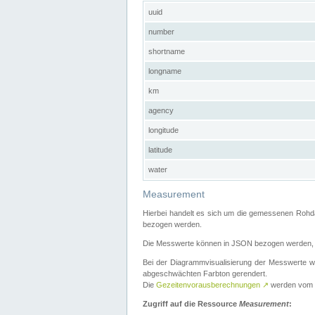
uuid
number
shortname
longname
km
agency
longitude
latitude
water
Measurement
Hierbei handelt es sich um die gemessenen Rohda
bezogen werden.
Die Messwerte können in JSON bezogen werden, i
Bei der Diagrammvisualisierung der Messwerte w
abgeschwächten Farbton gerendert.
Die
Gezeitenvorausberechnungen
↗
werden vom
Zugriff auf die Ressource
Measurement
: