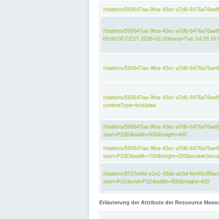
/stations/593647aa-9fea-43ec-a7d6-6476a76ae
/stations/593647aa-9fea-43ec-a7d6-6476a76ae8
09:00:00 CEST 2026+01:00&end=Tue Jul 28 16
/stations/593647aa-9fea-43ec-a7d6-6476a76ae
/stations/593647aa-9fea-43ec-a7d6-6476a76a
contentType=text/plain
/stations/593647aa-9fea-43ec-a7d6-6476a76a
start=P20D&width=900&height=400
/stations/593647aa-9fea-43ec-a7d6-6476a76a
start=P20D&width=700&height=200&enableSeco
/stations/8727ebfd-e2e1-43da-ab3d-fee48cff9
start=P1D&end=P1D&width=900&height=400
Erläuterung der Attribute der Ressource Meas