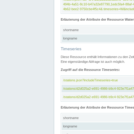
494b-4a51-8c10-b47a32e87790,1edc5fa4-88af-
4b62-bee2-9750cbe4f5c4& timeseries=W&include
Erläuterung der Attribute der Ressource Water
shortname
longname
Timeseries
Diese Ressource enthält Informationen zu den Zei
Eine eigenständige Abfrage ist auch möglich.
Zugriff auf die Ressource
Timeseries
:
/stations.json?includeTimeseries=true
/stations/d2d025a2-e691-4986-b9c4-923e7f1a4
/stations/d2d025a2-e691-4986-b9c4-923e7f1a47c
Erläuterung der Attribute der Ressource Times
shortname
longname