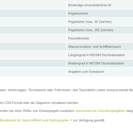
Eindeutige unveränderliche ID.
Pegelnummer
Pegelname (max. 40 Zeichen)
Pegelname (max. 255 Zeichen)
Flusskilometer
Wasserstraßen- und Schifffahrtsamt
Längengrad in WGS84 Dezimalnotation
Breitengrad in WGS84 Dezimalnotation
Angaben zum Gewässer
ten, Vorhersagen, Terminwerte oder Fahrrinnen- und Tauchtiefen (siehe entsprechende Absc
m CSV-Format oder als Diagramm visualisiert werden.
erden bei einer Reihe von Küstenpegeln zusätzlich
astronomische Gezeitenganglinien
darge
Bundesamt für Seeschifffahrt und Hydrographie
↗
zur Verfügung gestellt.