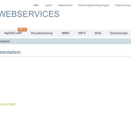
Hilfe
Links
Impressum
Nutzungsbedingungen
Datenschut
HyDAS-API
Visualisierung
WMS
WFS
SOS
Downloads
tation
entation
be und Oder