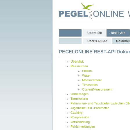
Überblick
REST-API
User's Guide
Dokumen
PEGELONLINE REST-API Dokum
Überblick
Ressourcen
Station
Water
Measurement
Timeseries
CurrentMeasurement
Vorhersagen
Terminwerte
Fahrrinnen- und Tauchtiefen zwischen El
Allgemeine URL-Parameter
Caching
Kompression
Versionierung
Fehlermeldungen