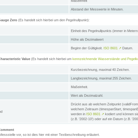
Maßeinheit
Abstand der Messwerte in Minuten.
 Gauge Zero
(Es handelt sich hierbei um den Pegelnullpunkt):
Einheit des Pegelnullpunkts (immer in Meter
Höhe als Dezimalwert
Beginn der Gültigkeit.
ISO 8601
↗
Datum.
haracteristic Value
(Es handelt sich hierbei um
kennzeichnende Wasserstände und Pegelk
Kurzbezeichnung, maximal 40 Zeichen.
Langbezeichnung, maximal 255 Zeichen.
Maßeinheit.
Wert als Dezimalzahl.
Drückt aus ab welchem Zeitpunkt (validFrom
welchem Zeitraum (timespanStart, timespanEnd
nd
werden in
ISO 8601
↗
kodiert und können sic
(z.B. '2002-10') oder auf ein Datum (z.B. '20
e Comment
 Messstelle vor, so ist dies hier mit einer Textbeschreibung erläutert.