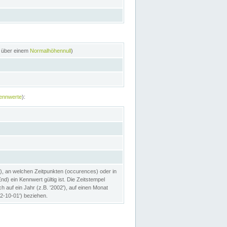
n über einem
Normalhöhennull
)
ennwerte
):
), an welchen Zeitpunkten (occurences) oder in
) ein Kennwert gültig ist. Die Zeitstempel
h auf ein Jahr (z.B. '2002'), auf einen Monat
02-10-01') beziehen.