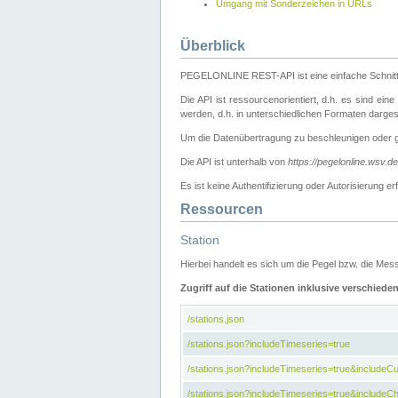
Umgang mit Sonderzeichen in URLs
Überblick
PEGELONLINE REST-API ist eine einfache Schnitt
Die API ist ressourcenorientiert, d.h. es sind ein
werden, d.h. in unterschiedlichen Formaten darge
Um die Datenübertragung zu beschleunigen oder 
Die API ist unterhalb von
https://pegelonline.wsv.d
Es ist keine Authentifizierung oder Autorisierun
Ressourcen
Station
Hierbei handelt es sich um die Pegel bzw. die M
Zugriff auf die Stationen inklusive verschiede
/stations.json
/stations.json?includeTimeseries=true
/stations.json?includeTimeseries=true&include
/stations.json?includeTimeseries=true&includeCh