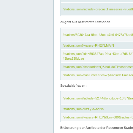
/stations.json?includeForecastTimeseries=tru
Zugriff auf bestimmte Stationen:
/stations/593647aa-9fea-43ec-a7d6-6476a76ae8
/stations.json?waters=RHEIN,MAIN
/stations.json?ids=593647aa-9fea-43ec-a7d6-
43bea330dcae
/stations.json?timeseries=Q&includeTimeseries=
/stations.json?hasTimeseries=Q&includeTimeser
Spezialabfragen:
/stations.json?latitude=52.44&longitude=13.57&r
/stations.json?fuzzyId=berlin
/stations.json?waters=RHEIN&km=680&radius=
Erläuterung der Attribute der Ressource Stati