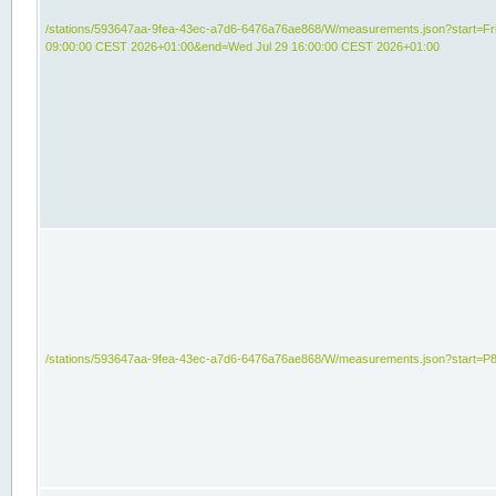
/stations/593647aa-9fea-43ec-a7d6-6476a76ae868/W/measurements.json?start=Fri
09:00:00 CEST 2026+01:00&end=Wed Jul 29 16:00:00 CEST 2026+01:00
/stations/593647aa-9fea-43ec-a7d6-6476a76ae868/W/measurements.json?start=P