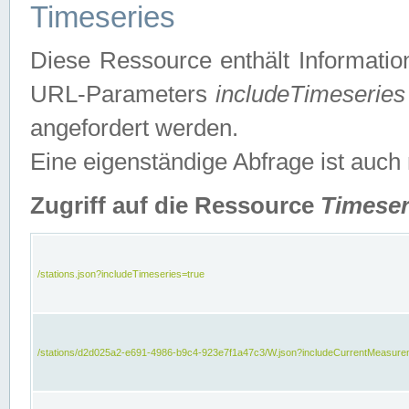
Timeseries
Diese Ressource enthält Informatio
URL-Parameters
includeTimeseries
angefordert werden.
Eine eigenständige Abfrage ist auch
Zugriff auf die Ressource
Timeser
/stations.json?includeTimeseries=true
/stations/d2d025a2-e691-4986-b9c4-923e7f1a47c3/W.json?includeCurrentMeasure