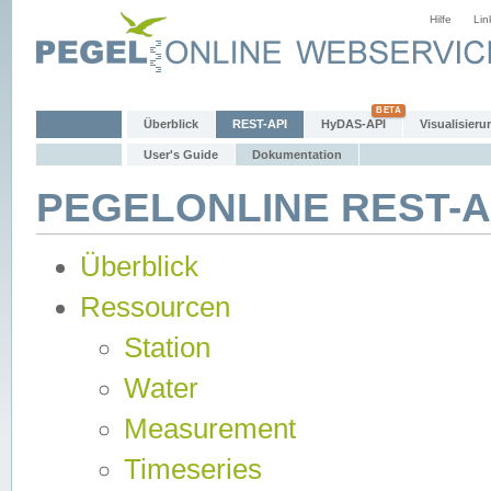
Hilfe
Lin
Überblick
REST-API
HyDAS-API
Visualisieru
User's Guide
Dokumentation
PEGELONLINE REST-AP
Überblick
Ressourcen
Station
Water
Measurement
Timeseries