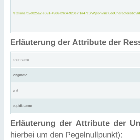
/stations/d2d025a2-e691-4986-b9c4-923e7f1a47c3/W.json?includeCharacteristicVa
Erläuterung der Attribute der Res
shortname
longname
unit
equidistance
Erläuterung der Attribute der U
hierbei um den Pegelnullpunkt):