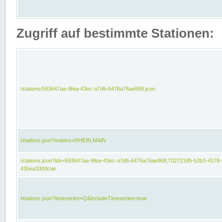
Zugriff auf bestimmte Stationen:
/stations/593647aa-9fea-43ec-a7d6-6476a76ae868.json
/stations.json?waters=RHEIN,MAIN
/stations.json?ids=593647aa-9fea-43ec-a7d6-6476a76ae868,70272185-b2b3-4178-
43bea330dcae
/stations.json?timeseries=Q&includeTimeseries=true