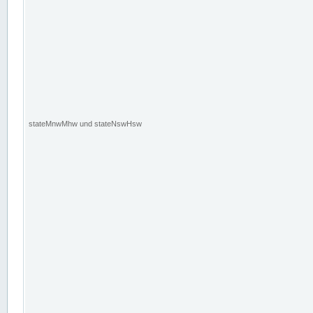
stateMnwMhw und stateNswHsw