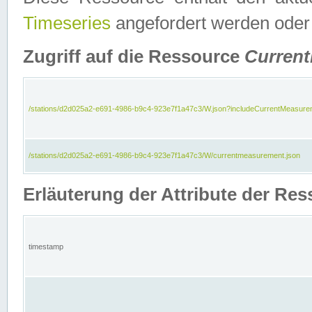
Timeseries
angefordert werden oder
Zugriff auf die Ressource
Curren
/stations/d2d025a2-e691-4986-b9c4-923e7f1a47c3/W.json?includeCurrentMeasure
/stations/d2d025a2-e691-4986-b9c4-923e7f1a47c3/W/currentmeasurement.json
Erläuterung der Attribute der R
timestamp