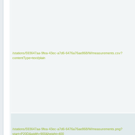
/stations/593647aa-9fea-43ec-a7d6-6476a76ae868/W/measurements.csv?
contentType=text/plain
/stations/593647aa-9fea-43ec-a7d6-6476a76ae868/W/measurements.png?
start=P20D&width=900&height=400