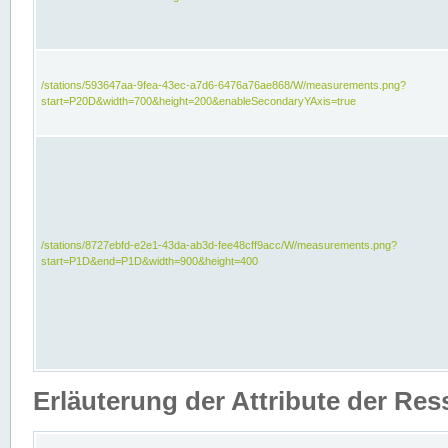
/stations/593647aa-9fea-43ec-a7d6-6476a76ae868/W/measurements.png?
start=P20D&width=700&height=200&enableSecondaryYAxis=true
/stations/8727ebfd-e2e1-43da-ab3d-fee48cff9acc/W/measurements.png?
start=P1D&end=P1D&width=900&height=400
Erläuterung der Attribute der Re