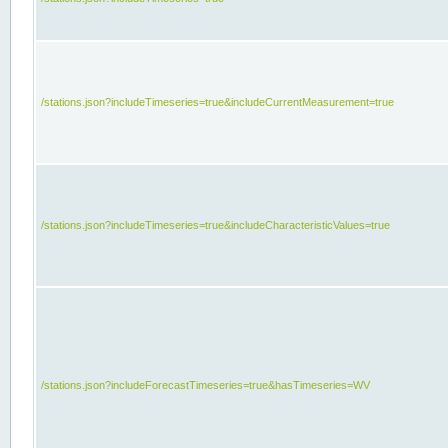
/stations.json?includeTimeseries=true&includeCurrentMeasurement=true
/stations.json?includeTimeseries=true&includeCharacteristicValues=true
/stations.json?includeForecastTimeseries=true&hasTimeseries=WV