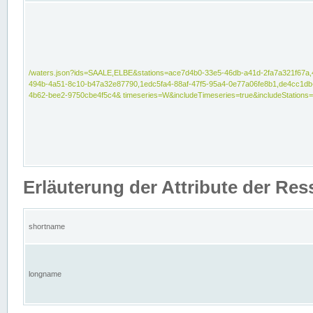
/waters.json?ids=SAALE,ELBE&stations=ace7d4b0-33e5-46db-a41d-2fa7a321f67a,
494b-4a51-8c10-b47a32e87790,1edc5fa4-88af-47f5-95a4-0e77a06fe8b1,de4cc1db
4b62-bee2-9750cbe4f5c4& timeseries=W&includeTimeseries=true&includeStations=
Erläuterung der Attribute der Re
shortname
longname