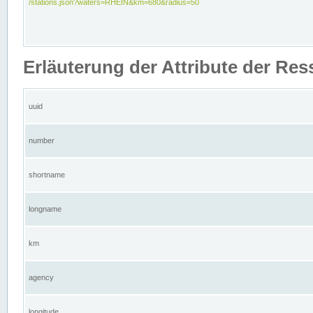
/stations.json?waters=RHEIN&km=680&radius=50
Erläuterung der Attribute der Res
uuid
number
shortname
longname
km
agency
longitude