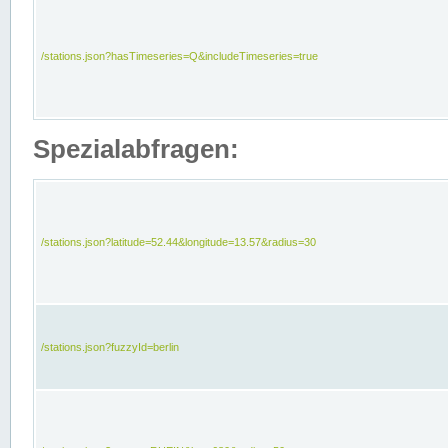
/stations.json?hasTimeseries=Q&includeTimeseries=true
Spezialabfragen:
/stations.json?latitude=52.44&longitude=13.57&radius=30
/stations.json?fuzzyId=berlin