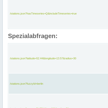
/stations.json?hasTimeseries=Q&includeTimeseries=true
Spezialabfragen:
/stations.json?latitude=52.44&longitude=13.57&radius=30
/stations.json?fuzzyId=berlin