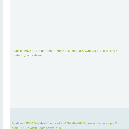
/stations/593647aa-9fea-43ec-a7d6-6476a76ae868/W/measurements.csv?
contentType=text/plain
/stations/593647aa-9fea-43ec-a7d6-6476a76ae868/W/measurements.png?
start=P20D&width=900&height=400