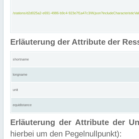
/stations/d2d025a2-e691-4986-b9c4-923e7f1a47c3/W.json?includeCharacteristicVa
Erläuterung der Attribute der Res
shortname
longname
unit
equidistance
Erläuterung der Attribute der U
hierbei um den Pegelnullpunkt):