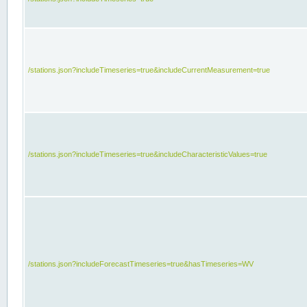
/stations.json?includeTimeseries=true&includeCurrentMeasurement=true
/stations.json?includeTimeseries=true&includeCharacteristicValues=true
/stations.json?includeForecastTimeseries=true&hasTimeseries=WV