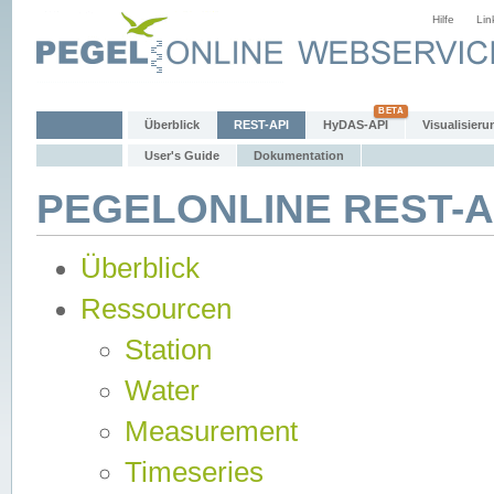
Hilfe
Lin
Überblick
REST-API
HyDAS-API
Visualisieru
User's Guide
Dokumentation
PEGELONLINE REST-AP
Überblick
Ressourcen
Station
Water
Measurement
Timeseries