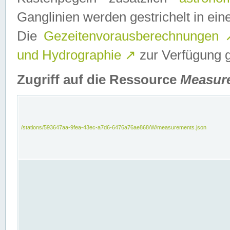
Ganglinien werden gestrichelt in e
Die
Gezeitenvorausberechnungen
und Hydrographie
↗
zur Verfügung ge
Zugriff auf die Ressource
Measur
/stations/593647aa-9fea-43ec-a7d6-6476a76ae868/W/measurements.json