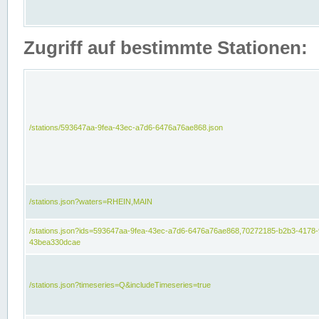
Zugriff auf bestimmte Stationen:
/stations/593647aa-9fea-43ec-a7d6-6476a76ae868.json
/stations.json?waters=RHEIN,MAIN
/stations.json?ids=593647aa-9fea-43ec-a7d6-6476a76ae868,70272185-b2b3-4178-
43bea330dcae
/stations.json?timeseries=Q&includeTimeseries=true