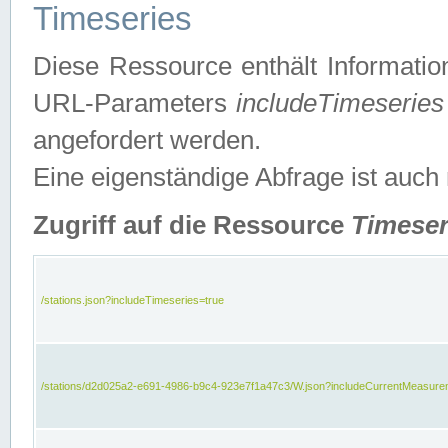
Timeseries
Diese Ressource enthält Informatio
URL-Parameters
includeTimeseries
angefordert werden.
Eine eigenständige Abfrage ist auch
Zugriff auf die Ressource
Timeser
/stations.json?includeTimeseries=true
/stations/d2d025a2-e691-4986-b9c4-923e7f1a47c3/W.json?includeCurrentMeasure