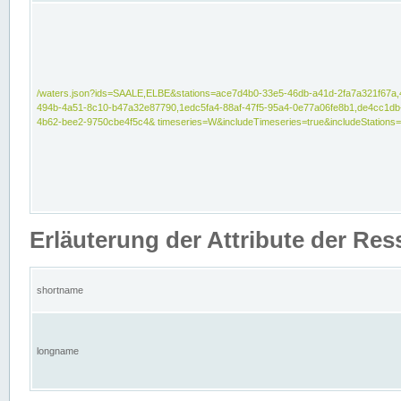
/waters.json?ids=SAALE,ELBE&stations=ace7d4b0-33e5-46db-a41d-2fa7a321f67a,
494b-4a51-8c10-b47a32e87790,1edc5fa4-88af-47f5-95a4-0e77a06fe8b1,de4cc1db
4b62-bee2-9750cbe4f5c4& timeseries=W&includeTimeseries=true&includeStations=
Erläuterung der Attribute der Re
shortname
longname