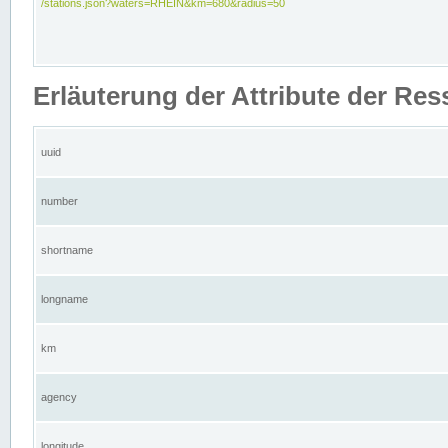
/stations.json?waters=RHEIN&km=680&radius=50
Erläuterung der Attribute der Res
uuid
number
shortname
longname
km
agency
longitude