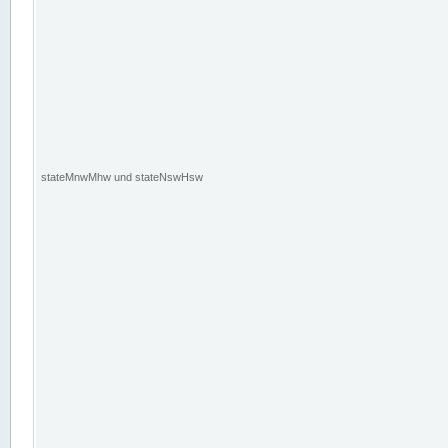
stateMnwMhw und stateNswHsw