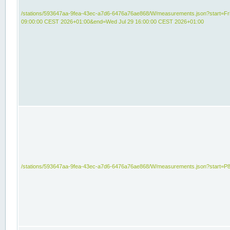
/stations/593647aa-9fea-43ec-a7d6-6476a76ae868/W/measurements.json?start=Fri
09:00:00 CEST 2026+01:00&end=Wed Jul 29 16:00:00 CEST 2026+01:00
/stations/593647aa-9fea-43ec-a7d6-6476a76ae868/W/measurements.json?start=P