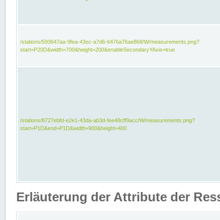
/stations/593647aa-9fea-43ec-a7d6-6476a76ae868/W/measurements.png?
start=P20D&width=700&height=200&enableSecondaryYAxis=true
/stations/8727ebfd-e2e1-43da-ab3d-fee48cff9acc/W/measurements.png?
start=P1D&end=P1D&width=900&height=400
Erläuterung der Attribute der Re