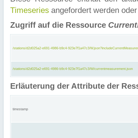
Timeseries
angefordert werden oder
Zugriff auf die Ressource
Curren
/stations/d2d025a2-e691-4986-b9c4-923e7f1a47c3/W.json?includeCurrentMeasure
/stations/d2d025a2-e691-4986-b9c4-923e7f1a47c3/W/currentmeasurement.json
Erläuterung der Attribute der R
timestamp