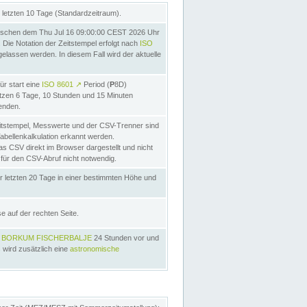
letzten 10 Tage (Standardzeitraum).
schen dem Thu Jul 16 09:00:00 CEST 2026 Uhr
Die Notation der Zeitstempel erfolgt nach
ISO
lassen werden. In diesem Fall wird der aktuelle
ür start eine
ISO 8601
↗
Period (
P
8D)
etzen 6 Tage, 10 Stunden und 15 Minuten
nden.
itstempel, Messwerte und der CSV-Trenner sind
Tabellenkalkulation erkannt werden.
as CSV direkt im Browser dargestellt und nicht
 für den CSV-Abruf nicht notwendig.
r letzten 20 Tage in einer bestimmten Höhe und
e auf der rechten Seite.
s
BORKUM FISCHERBALJE
24 Stunden vor und
 wird zusätzlich eine
astronomische