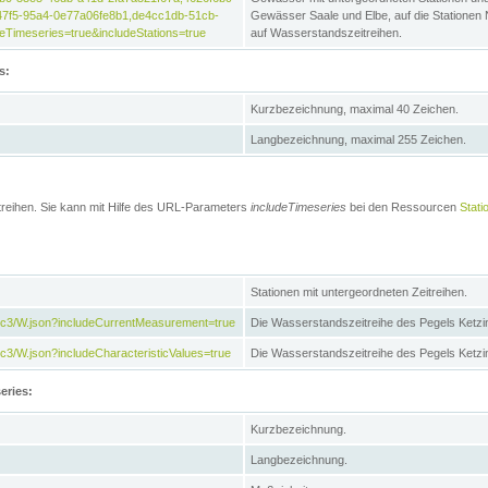
47f5-95a4-0e77a06fe8b1,de4cc1db-51cb-
Gewässer Saale und Elbe, auf die Stationen
Timeseries=true&includeStations=true
auf Wasserstandszeitreihen.
s:
Kurzbezeichnung, maximal 40 Zeichen.
Langbezeichnung, maximal 255 Zeichen.
treihen. Sie kann mit Hilfe des URL-Parameters
includeTimeseries
bei den Ressourcen
Stati
Stationen mit untergeordneten Zeitreihen.
7c3/W.json?includeCurrentMeasurement=true
Die Wasserstandszeitreihe des Pegels Ketzi
3/W.json?includeCharacteristicValues=true
Die Wasserstandszeitreihe des Pegels Ketz
eries:
Kurzbezeichnung.
Langbezeichnung.