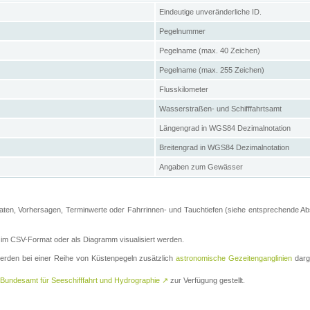
Eindeutige unveränderliche ID.
Pegelnummer
Pegelname (max. 40 Zeichen)
Pegelname (max. 255 Zeichen)
Flusskilometer
Wasserstraßen- und Schifffahrtsamt
Längengrad in WGS84 Dezimalnotation
Breitengrad in WGS84 Dezimalnotation
Angaben zum Gewässer
ten, Vorhersagen, Terminwerte oder Fahrrinnen- und Tauchtiefen (siehe entsprechende Absc
m CSV-Format oder als Diagramm visualisiert werden.
erden bei einer Reihe von Küstenpegeln zusätzlich
astronomische Gezeitenganglinien
darge
Bundesamt für Seeschifffahrt und Hydrographie
↗
zur Verfügung gestellt.