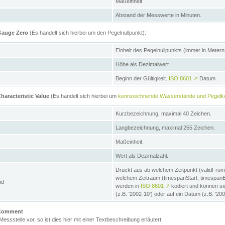
Maßeinheit
Abstand der Messwerte in Minuten.
 Gauge Zero
(Es handelt sich hierbei um den Pegelnullpunkt):
Einheit des Pegelnullpunkts (immer in Meter
Höhe als Dezimalwert
Beginn der Gültigkeit.
ISO 8601
↗
Datum.
haracteristic Value
(Es handelt sich hierbei um
kennzeichnende Wasserstände und Pegelk
Kurzbezeichnung, maximal 40 Zeichen.
Langbezeichnung, maximal 255 Zeichen.
Maßeinheit.
Wert als Dezimalzahl.
Drückt aus ab welchem Zeitpunkt (validFrom
welchem Zeitraum (timespanStart, timespanEnd
nd
werden in
ISO 8601
↗
kodiert und können sic
(z.B. '2002-10') oder auf ein Datum (z.B. '20
e Comment
 Messstelle vor, so ist dies hier mit einer Textbeschreibung erläutert.