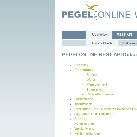
Überblick
REST-API
User's Guide
Dokumen
PEGELONLINE REST-API Dokum
Überblick
Ressourcen
Station
Water
Measurement
Timeseries
CurrentMeasurement
Vorhersagen
Terminwerte
Fahrrinnen- und Tauchtiefen zwischen El
Allgemeine URL-Parameter
Caching
Kompression
Versionierung
Fehlermeldungen