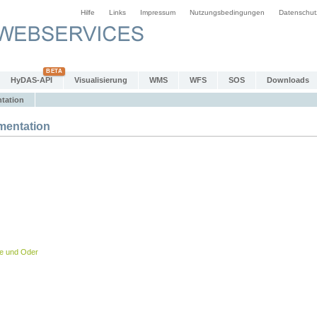
Hilfe
Links
Impressum
Nutzungsbedingungen
Datenschut
HyDAS-API
Visualisierung
WMS
WFS
SOS
Downloads
tation
entation
be und Oder