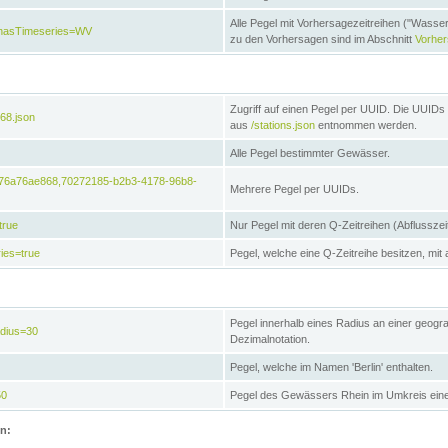
Alle Pegel mit Vorhersagezeitreihen ("Wasse
e&hasTimeseries=WV
zu den Vorhersagen sind im Abschnitt
Vorhe
Zugriff auf einen Pegel per UUID. Die UUIDs 
68.json
aus
/stations.json
entnommen werden.
Alle Pegel bestimmter Gewässer.
6476a76ae868,70272185-b2b3-4178-96b8-
Mehrere Pegel per UUIDs.
true
Nur Pegel mit deren Q-Zeitreihen (Abflusszei
ies=true
Pegel, welche eine Q-Zeitreihe besitzen, mit 
Pegel innerhalb eines Radius an einer geogr
adius=30
Dezimalnotation.
Pegel, welche im Namen 'Berlin' enthalten.
50
Pegel des Gewässers Rhein im Umkreis eine
on: