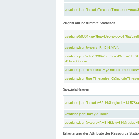
/stations.json?includeForecastTimeseries=tru
Zugriff auf bestimmte Stationen:
/stations/593647aa-9fea-43ec-a7d6-6476a76ae8
/stations.json?waters=RHEIN,MAIN
/stations.json?ids=593647aa-9fea-43ec-a7d6-
43bea330dcae
/stations.json?timeseries=Q&includeTimeseries=
/stations.json?hasTimeseries=Q&includeTimeser
Spezialabfragen:
/stations.json?latitude=52.44&longitude=13.57&r
/stations.json?fuzzyId=berlin
/stations.json?waters=RHEIN&km=680&radius=
Erläuterung der Attribute der Ressource Stati