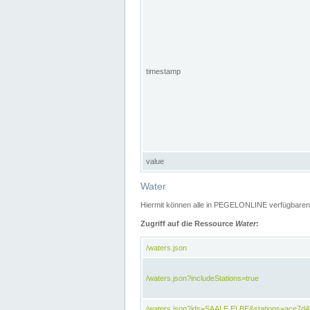
timestamp
value
Water
Hiermit können alle in PEGELONLINE verfügbaren 
Zugriff auf die Ressource
Water
:
/waters.json
/waters.json?includeStations=true
/waters.json?ids=SAALE,ELBE&stations=ace7d4