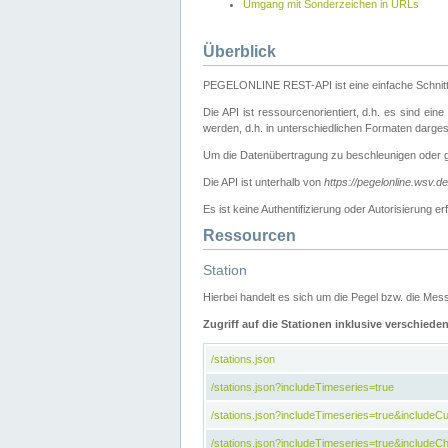
Umgang mit Sonderzeichen in URLs
Überblick
PEGELONLINE REST-API ist eine einfache Schnitt
Die API ist ressourcenorientiert, d.h. es sind ein
werden, d.h. in unterschiedlichen Formaten darge
Um die Datenübertragung zu beschleunigen oder 
Die API ist unterhalb von
https://pegelonline.wsv.d
Es ist keine Authentifizierung oder Autorisierun
Ressourcen
Station
Hierbei handelt es sich um die Pegel bzw. die M
Zugriff auf die Stationen inklusive verschiede
/stations.json
/stations.json?includeTimeseries=true
/stations.json?includeTimeseries=true&include
/stations.json?includeTimeseries=true&includeCh