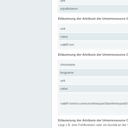
unit
equidistance
Erläuterung der Attribute der Unterressource
unit
value
validFrom
Erläuterung der Attribute der Unterressource C
shortname
longname
unit
value
validFrom/occurences/timespanStart/timespanE
Erläuterung der Attribute der Unterressourc
Liegt z.B. eine Fehlfunktion oder ein Ausfall an der