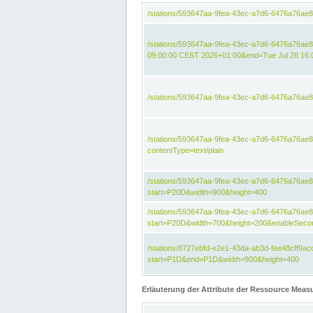
/stations/593647aa-9fea-43ec-a7d6-6476a76ae
/stations/593647aa-9fea-43ec-a7d6-6476a76ae8
09:00:00 CEST 2026+01:00&end=Tue Jul 28 16
/stations/593647aa-9fea-43ec-a7d6-6476a76ae
/stations/593647aa-9fea-43ec-a7d6-6476a76a
contentType=text/plain
/stations/593647aa-9fea-43ec-a7d6-6476a76a
start=P20D&width=900&height=400
/stations/593647aa-9fea-43ec-a7d6-6476a76a
start=P20D&width=700&height=200&enableSeco
/stations/8727ebfd-e2e1-43da-ab3d-fee48cff9
start=P1D&end=P1D&width=900&height=400
Erläuterung der Attribute der Ressource Meas