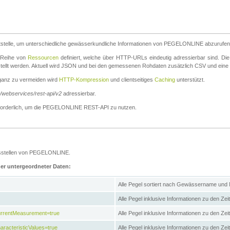
stelle, um unterschiedliche gewässerkundliche Informationen von PEGELONLINE abzurufen
e Reihe von
Ressourcen
definiert, welche über HTTP-URLs eindeutig adressierbar sind. Die
stellt werden. Aktuell wird JSON und bei den gemessenen Rohdaten zusätzlich CSV und eine
ganz zu vermeiden wird
HTTP-Kompression
und clientseitiges
Caching
unterstützt.
e/webservices/rest-api/v2
adressierbar.
g erforderlich, um die PEGELONLINE REST-API zu nutzen.
essstellen von PEGELONLINE.
ner untergeordneter Daten:
Alle Pegel sortiert nach Gewässername und
Alle Pegel inklusive Informationen zu den Zeit
CurrentMeasurement=true
Alle Pegel inklusive Informationen zu den Ze
aracteristicValues=true
Alle Pegel inklusive Informationen zu den Z