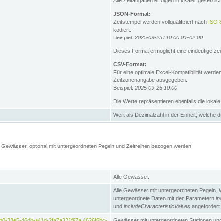
Alle Zeitangaben erfolgen in lokaler gesetz
JSON-Format:
Zeitstempel werden vollqualifiziert nach
ISO 
kodiert.
Beispiel:
2025-09-25T10:00:00+02:00
Dieses Format ermöglicht eine eindeutige zei
CSV-Format:
Für eine optimale Excel-Kompatibilität werde
Zeitzonenangabe ausgegeben.
Beispiel:
2025-09-25 10:00
Die Werte repräsentieren ebenfalls die lokal
Wert als Dezimalzahl in der Einheit, welche 
Gewässer, optional mit untergeordneten Pegeln und Zeitreihen bezogen werden.
Alle Gewässer.
Alle Gewässer mit untergeordneten Pegeln. 
untergeordnete Daten mit den Parametern
in
und
includeCharacteristicValues
angefordert
b0-33e5-46db-a41d-2fa7a321f67a,4626f6bc-
Gewässer mit untergeordneten Stationen und 