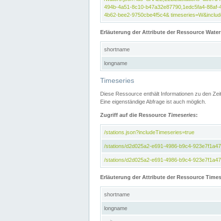
494b-4a51-8c10-b47a32e87790,1edc5fa4-88af-
4b62-bee2-9750cbe4f5c4& timeseries=W&include
Erläuterung der Attribute der Ressource Water
shortname
longname
Timeseries
Diese Ressource enthält Informationen zu den Zei
Eine eigenständige Abfrage ist auch möglich.
Zugriff auf die Ressource
Timeseries
:
/stations.json?includeTimeseries=true
/stations/d2d025a2-e691-4986-b9c4-923e7f1a4
/stations/d2d025a2-e691-4986-b9c4-923e7f1a47c
Erläuterung der Attribute der Ressource Times
shortname
longname