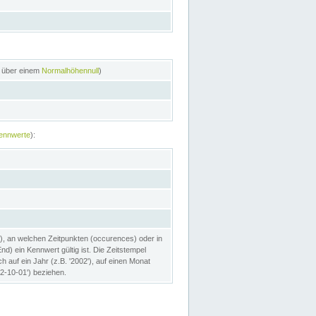
n über einem
Normalhöhennull
)
ennwerte
):
), an welchen Zeitpunkten (occurences) oder in
) ein Kennwert gültig ist. Die Zeitstempel
h auf ein Jahr (z.B. '2002'), auf einen Monat
02-10-01') beziehen.