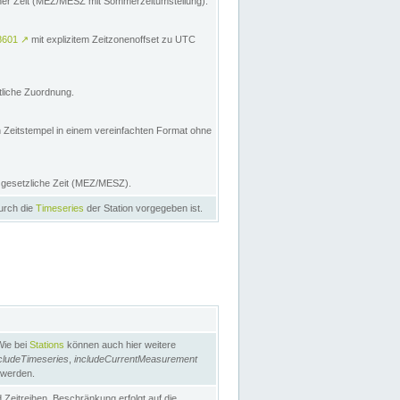
licher Zeit (MEZ/MESZ mit Sommerzeitumstellung):
8601
↗
mit explizitem Zeitzonenoffset zu UTC
tliche Zuordnung.
n Zeitstempel in einem vereinfachten Format ohne
e gesetzliche Zeit (MEZ/MESZ).
durch die
Timeseries
der Station vorgegeben ist.
Wie bei
Stations
können auch hier weitere
cludeTimeseries
,
includeCurrentMeasurement
 werden.
Zeitreihen. Beschränkung erfolgt auf die