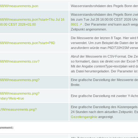
868/W/measurements.json
Wasserstandsrohdaten des Pegels Bonn der 
Wasserstandsrohdaten des Pegels Bonn zwi
68/W/measurements.json?start=Thu Jul 16
bis zum Tue Jul 28 16:00:00 CEST 2026 Uhr. 
:00:00 CEST 2026+01:00
8601
↗
. Der Parameter
end
kann auch wegge
Zeitpunkt angenommen.
Die Messwerte der letzten 8 Tage. Hier wird f
868/W/measurements.json?start=P8D
verwendet. Um zum Beispiel die Daten der l
anzufordern würde man
P6DT10H15M
verwe
Abruf der Messwerte im CSV-Format. Die Ze
e868/W/measurements.csv?
so formatiert, dass sie direkt von der Excel-
Mit der Angabe
contentType=text/plain
wird d
als Datei heruntergeladen. Der Parameter ist
e868/W/measurements.png?
Eine grafische Darstellung der Messwerte de
Breite.
e868/W/measurements.png?
Eine grafische Darstellung mit zweiter Y-Achs
ndaryYAxis=true
Eine grafische Darstellung des Küstenpegel
acc/W/measurements.png?
24 Stunden nach dem aktuellen Zeitpunkt. Es
Gezeitenganglinie
angezeigt.
urement: