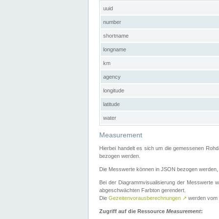
uuid
number
shortname
longname
km
agency
longitude
latitude
water
Measurement
Hierbei handelt es sich um die gemessenen Rohda
bezogen werden.
Die Messwerte können in JSON bezogen werden, i
Bei der Diagrammvisualisierung der Messwerte w
abgeschwächten Farbton gerendert.
Die
Gezeitenvorausberechnungen
↗
werden vom
Zugriff auf die Ressource
Measurement
: