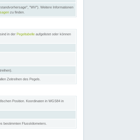
rstandvorhersage", "WV"). Weitere Informationen
rsagen
zu finden.
sind in der
Pegeltabelle
aufgelistet oder können
treihen).
allen Zeitreihen des Pegels.
afischen Position. Koordinaten in WGS84 in
s bestimmten Flusskilometers.