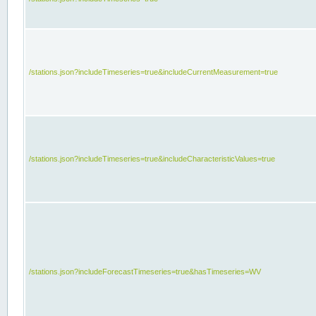
/stations.json?includeTimeseries=true&includeCurrentMeasurement=true
/stations.json?includeTimeseries=true&includeCharacteristicValues=true
/stations.json?includeForecastTimeseries=true&hasTimeseries=WV