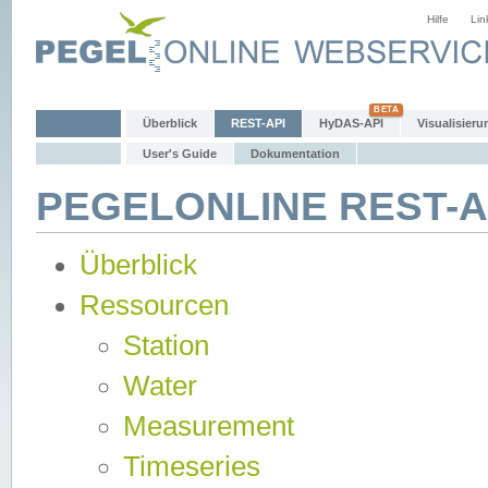
Hilfe
Lin
Überblick
REST-API
HyDAS-API
Visualisieru
User's Guide
Dokumentation
PEGELONLINE REST-AP
Überblick
Ressourcen
Station
Water
Measurement
Timeseries