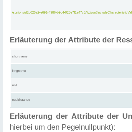
/stations/d2d025a2-e691-4986-b9c4-923e7f1a47c3/W.json?includeCharacteristicVa
Erläuterung der Attribute der Res
shortname
longname
unit
equidistance
Erläuterung der Attribute der U
hierbei um den Pegelnullpunkt):