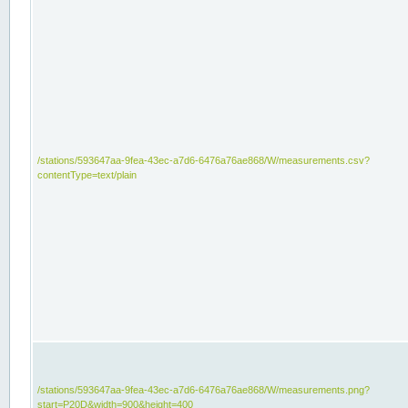
/stations/593647aa-9fea-43ec-a7d6-6476a76ae868/W/measurements.csv?
contentType=text/plain
/stations/593647aa-9fea-43ec-a7d6-6476a76ae868/W/measurements.png?
start=P20D&width=900&height=400