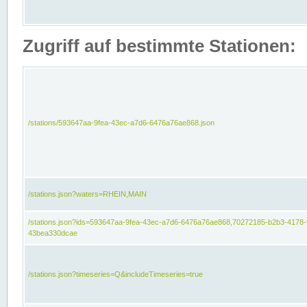
Zugriff auf bestimmte Stationen:
/stations/593647aa-9fea-43ec-a7d6-6476a76ae868.json
/stations.json?waters=RHEIN,MAIN
/stations.json?ids=593647aa-9fea-43ec-a7d6-6476a76ae868,70272185-b2b3-4178-
43bea330dcae
/stations.json?timeseries=Q&includeTimeseries=true