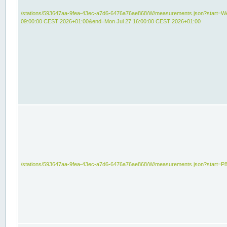
/stations/593647aa-9fea-43ec-a7d6-6476a76ae868/W/measurements.json?start=We
09:00:00 CEST 2026+01:00&end=Mon Jul 27 16:00:00 CEST 2026+01:00
/stations/593647aa-9fea-43ec-a7d6-6476a76ae868/W/measurements.json?start=P