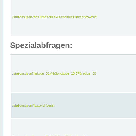
/stations.json?hasTimeseries=Q&includeTimeseries=true
Spezialabfragen:
/stations.json?latitude=52.44&longitude=13.57&radius=30
/stations.json?fuzzyId=berlin