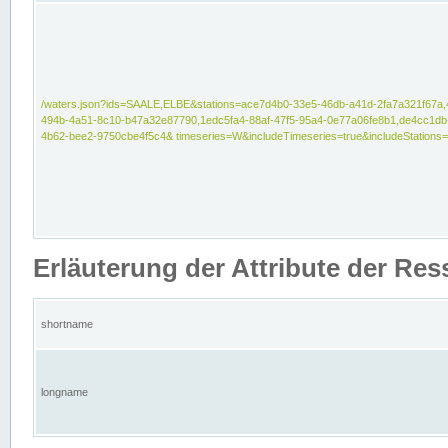
/waters.json?ids=SAALE,ELBE&stations=ace7d4b0-33e5-46db-a41d-2fa7a321f67a,
494b-4a51-8c10-b47a32e87790,1edc5fa4-88af-47f5-95a4-0e77a06fe8b1,de4cc1db
4b62-bee2-9750cbe4f5c4& timeseries=W&includeTimeseries=true&includeStations=
Erläuterung der Attribute der Re
shortname
longname