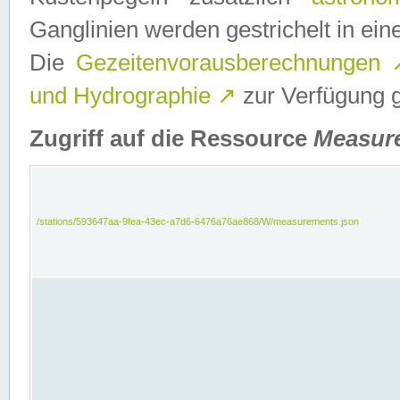
Ganglinien werden gestrichelt in e
Die
Gezeitenvorausberechnungen
und Hydrographie
↗
zur Verfügung ge
Zugriff auf die Ressource
Measur
/stations/593647aa-9fea-43ec-a7d6-6476a76ae868/W/measurements.json