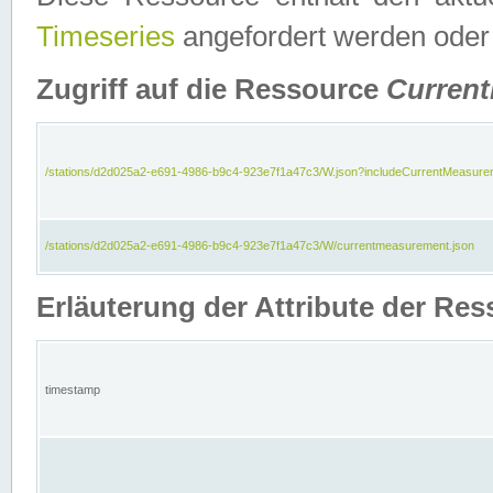
Timeseries
angefordert werden oder
Zugriff auf die Ressource
Curren
/stations/d2d025a2-e691-4986-b9c4-923e7f1a47c3/W.json?includeCurrentMeasure
/stations/d2d025a2-e691-4986-b9c4-923e7f1a47c3/W/currentmeasurement.json
Erläuterung der Attribute der R
timestamp