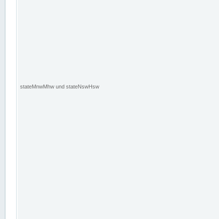
stateMnwMhw und stateNswHsw