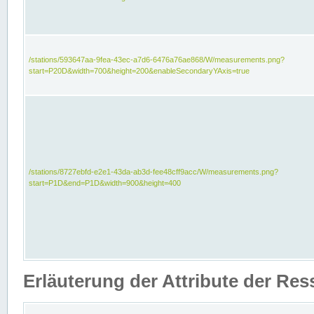
/stations/593647aa-9fea-43ec-a7d6-6476a76ae868/W/measurements.png?
start=P20D&width=700&height=200&enableSecondaryYAxis=true
/stations/8727ebfd-e2e1-43da-ab3d-fee48cff9acc/W/measurements.png?
start=P1D&end=P1D&width=900&height=400
Erläuterung der Attribute der Re