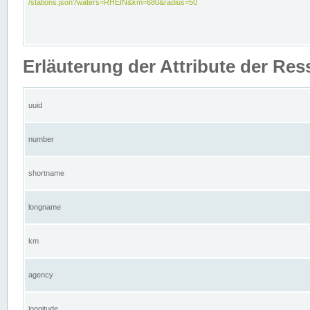
/stations.json?waters=RHEIN&km=680&radius=50
Erläuterung der Attribute der Res
uuid
number
shortname
longname
km
agency
longitude