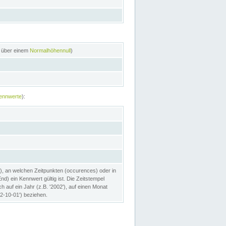
n über einem
Normalhöhennull
)
ennwerte
):
), an welchen Zeitpunkten (occurences) oder in
) ein Kennwert gültig ist. Die Zeitstempel
h auf ein Jahr (z.B. '2002'), auf einen Monat
02-10-01') beziehen.