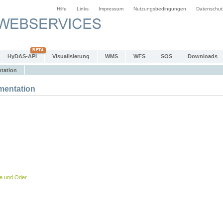
Hilfe
Links
Impressum
Nutzungsbedingungen
Datenschut
HyDAS-API
Visualisierung
WMS
WFS
SOS
Downloads
tation
entation
be und Oder