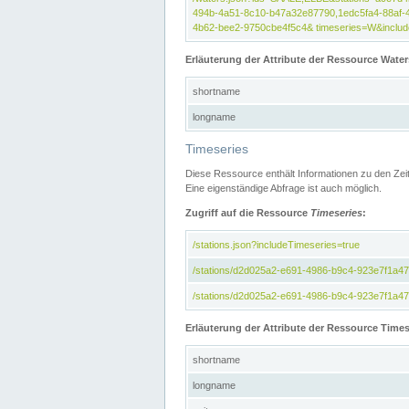
494b-4a51-8c10-b47a32e87790,1edc5fa4-88af-
4b62-bee2-9750cbe4f5c4& timeseries=W&include
Erläuterung der Attribute der Ressource Water
shortname
longname
Timeseries
Diese Ressource enthält Informationen zu den Zei
Eine eigenständige Abfrage ist auch möglich.
Zugriff auf die Ressource
Timeseries
:
/stations.json?includeTimeseries=true
/stations/d2d025a2-e691-4986-b9c4-923e7f1a4
/stations/d2d025a2-e691-4986-b9c4-923e7f1a47c
Erläuterung der Attribute der Ressource Times
shortname
longname