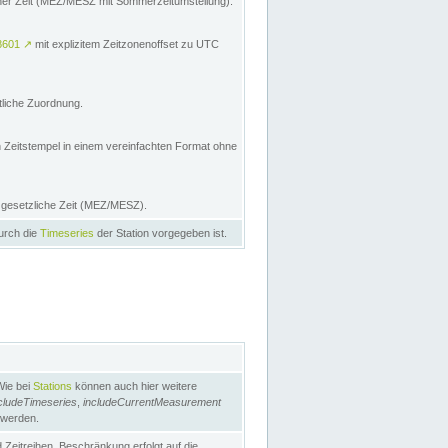
licher Zeit (MEZ/MESZ mit Sommerzeitumstellung):
8601
↗
mit explizitem Zeitzonenoffset zu UTC
tliche Zuordnung.
n Zeitstempel in einem vereinfachten Format ohne
e gesetzliche Zeit (MEZ/MESZ).
durch die
Timeseries
der Station vorgegeben ist.
Wie bei
Stations
können auch hier weitere
cludeTimeseries
,
includeCurrentMeasurement
 werden.
Zeitreihen. Beschränkung erfolgt auf die