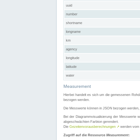
uuid
number
shortname
longname
km
agency
longitude
latitude
water
Measurement
Hierbei handelt es sich um die gemessenen Rohda
bezogen werden.
Die Messwerte können in JSON bezogen werden, i
Bei der Diagrammvisualisierung der Messwerte w
abgeschwächten Farbton gerendert.
Die
Gezeitenvorausberechnungen
↗
werden vom
Zugriff auf die Ressource
Measurement
: