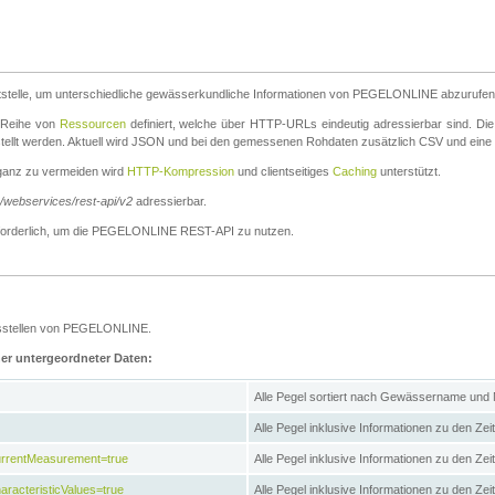
stelle, um unterschiedliche gewässerkundliche Informationen von PEGELONLINE abzurufen
e Reihe von
Ressourcen
definiert, welche über HTTP-URLs eindeutig adressierbar sind. Die
stellt werden. Aktuell wird JSON und bei den gemessenen Rohdaten zusätzlich CSV und eine
ganz zu vermeiden wird
HTTP-Kompression
und clientseitiges
Caching
unterstützt.
e/webservices/rest-api/v2
adressierbar.
g erforderlich, um die PEGELONLINE REST-API zu nutzen.
essstellen von PEGELONLINE.
ner untergeordneter Daten:
Alle Pegel sortiert nach Gewässername und
Alle Pegel inklusive Informationen zu den Zeit
CurrentMeasurement=true
Alle Pegel inklusive Informationen zu den Ze
aracteristicValues=true
Alle Pegel inklusive Informationen zu den Z