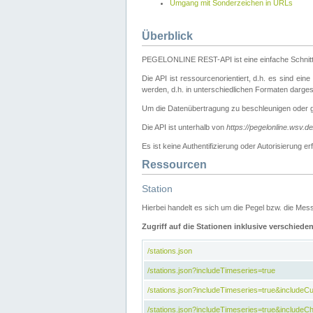
Umgang mit Sonderzeichen in URLs
Überblick
PEGELONLINE REST-API ist eine einfache Schnitt
Die API ist ressourcenorientiert, d.h. es sind ein
werden, d.h. in unterschiedlichen Formaten darge
Um die Datenübertragung zu beschleunigen oder 
Die API ist unterhalb von
https://pegelonline.wsv.d
Es ist keine Authentifizierung oder Autorisierun
Ressourcen
Station
Hierbei handelt es sich um die Pegel bzw. die M
Zugriff auf die Stationen inklusive verschiede
/stations.json
/stations.json?includeTimeseries=true
/stations.json?includeTimeseries=true&include
/stations.json?includeTimeseries=true&includeCh