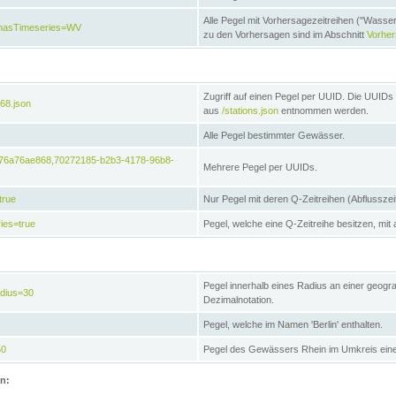
Alle Pegel mit Vorhersagezeitreihen ("Wasse
e&hasTimeseries=WV
zu den Vorhersagen sind im Abschnitt
Vorhe
Zugriff auf einen Pegel per UUID. Die UUIDs 
68.json
aus
/stations.json
entnommen werden.
Alle Pegel bestimmter Gewässer.
6476a76ae868,70272185-b2b3-4178-96b8-
Mehrere Pegel per UUIDs.
true
Nur Pegel mit deren Q-Zeitreihen (Abflusszei
ies=true
Pegel, welche eine Q-Zeitreihe besitzen, mit 
Pegel innerhalb eines Radius an einer geogr
adius=30
Dezimalnotation.
Pegel, welche im Namen 'Berlin' enthalten.
50
Pegel des Gewässers Rhein im Umkreis eine
on: