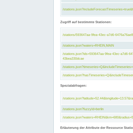
/stations.json?includeForecastTimeseries=tru
Zugriff auf bestimmte Stationen:
/stations/593647aa-9fea-43ec-a7d6-6476a76ae8
/stations.json?waters=RHEIN,MAIN
/stations.json?ids=593647aa-9fea-43ec-a7d6-
43bea330dcae
/stations.json?timeseries=Q&includeTimeseries=
/stations.json?hasTimeseries=Q&includeTimeser
Spezialabfragen:
/stations.json?latitude=52.44&longitude=13.57&r
/stations.json?fuzzyId=berlin
/stations.json?waters=RHEIN&km=680&radius=
Erläuterung der Attribute der Ressource Stati