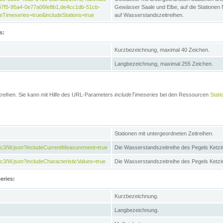
47f5-95a4-0e77a06fe8b1,de4cc1db-51cb-
Gewässer Saale und Elbe, auf die Stationen
Timeseries=true&includeStations=true
auf Wasserstandszeitreihen.
s:
Kurzbezeichnung, maximal 40 Zeichen.
Langbezeichnung, maximal 255 Zeichen.
treihen. Sie kann mit Hilfe des URL-Parameters
includeTimeseries
bei den Ressourcen
Stati
Stationen mit untergeordneten Zeitreihen.
7c3/W.json?includeCurrentMeasurement=true
Die Wasserstandszeitreihe des Pegels Ketzi
3/W.json?includeCharacteristicValues=true
Die Wasserstandszeitreihe des Pegels Ketz
eries:
Kurzbezeichnung.
Langbezeichnung.