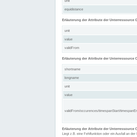
unit
equidistance
Erläuterung der Attribute der Unterressource
unit
value
validFrom
Erläuterung der Attribute der Unterressource C
shortname
longname
unit
value
validFrom/occurences/timespanStart/timespanE
Erläuterung der Attribute der Unterressourc
Liegt z.B. eine Fehlfunktion oder ein Ausfall an der