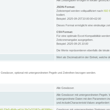
Alle Zeitangaben erfolgen in lokaler gesetz
JSON-Format:
Zeitstempel werden vollqualifiziert nach
ISO 
kodiert.
Beispiel:
2025-09-25T10:00:00+02:00
Dieses Format ermöglicht eine eindeutige zei
CSV-Format:
Für eine optimale Excel-Kompatibilität werde
Zeitzonenangabe ausgegeben.
Beispiel:
2025-09-25 10:00
Die Werte repräsentieren ebenfalls die lokal
Wert als Dezimalzahl in der Einheit, welche 
Gewässer, optional mit untergeordneten Pegeln und Zeitreihen bezogen werden.
Alle Gewässer.
Alle Gewässer mit untergeordneten Pegeln. 
untergeordnete Daten mit den Parametern
in
und
includeCharacteristicValues
angefordert
b0-33e5-46db-a41d-2fa7a321f67a,4626f6bc-
Gewässer mit untergeordneten Stationen und 