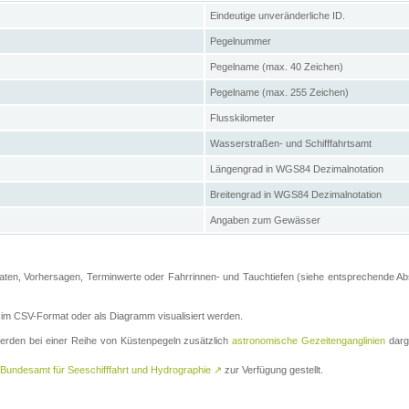
Eindeutige unveränderliche ID.
Pegelnummer
Pegelname (max. 40 Zeichen)
Pegelname (max. 255 Zeichen)
Flusskilometer
Wasserstraßen- und Schifffahrtsamt
Längengrad in WGS84 Dezimalnotation
Breitengrad in WGS84 Dezimalnotation
Angaben zum Gewässer
ten, Vorhersagen, Terminwerte oder Fahrrinnen- und Tauchtiefen (siehe entsprechende Absc
m CSV-Format oder als Diagramm visualisiert werden.
erden bei einer Reihe von Küstenpegeln zusätzlich
astronomische Gezeitenganglinien
darge
Bundesamt für Seeschifffahrt und Hydrographie
↗
zur Verfügung gestellt.