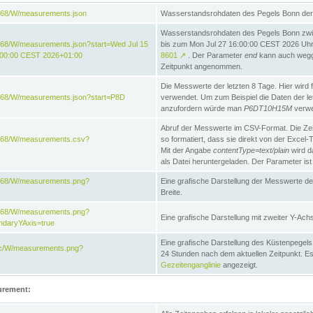
868/W/measurements.json
Wasserstandsrohdaten des Pegels Bonn der 
Wasserstandsrohdaten des Pegels Bonn zw
868/W/measurements.json?start=Wed Jul 15
bis zum Mon Jul 27 16:00:00 CEST 2026 Uhr. 
:00:00 CEST 2026+01:00
8601
↗
. Der Parameter
end
kann auch wegge
Zeitpunkt angenommen.
Die Messwerte der letzten 8 Tage. Hier wird f
868/W/measurements.json?start=P8D
verwendet. Um zum Beispiel die Daten der l
anzufordern würde man
P6DT10H15M
verwe
Abruf der Messwerte im CSV-Format. Die Ze
e868/W/measurements.csv?
so formatiert, dass sie direkt von der Excel-
Mit der Angabe
contentType=text/plain
wird d
als Datei heruntergeladen. Der Parameter ist
e868/W/measurements.png?
Eine grafische Darstellung der Messwerte de
Breite.
e868/W/measurements.png?
Eine grafische Darstellung mit zweiter Y-Achs
ndaryYAxis=true
Eine grafische Darstellung des Küstenpegel
acc/W/measurements.png?
24 Stunden nach dem aktuellen Zeitpunkt. Es
Gezeitenganglinie
angezeigt.
urement: