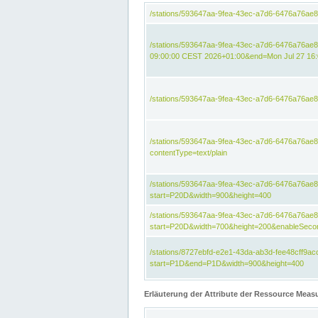
/stations/593647aa-9fea-43ec-a7d6-6476a76ae
/stations/593647aa-9fea-43ec-a7d6-6476a76ae
09:00:00 CEST 2026+01:00&end=Mon Jul 27 16
/stations/593647aa-9fea-43ec-a7d6-6476a76ae
/stations/593647aa-9fea-43ec-a7d6-6476a76a
contentType=text/plain
/stations/593647aa-9fea-43ec-a7d6-6476a76a
start=P20D&width=900&height=400
/stations/593647aa-9fea-43ec-a7d6-6476a76a
start=P20D&width=700&height=200&enableSeco
/stations/8727ebfd-e2e1-43da-ab3d-fee48cff9
start=P1D&end=P1D&width=900&height=400
Erläuterung der Attribute der Ressource Meas