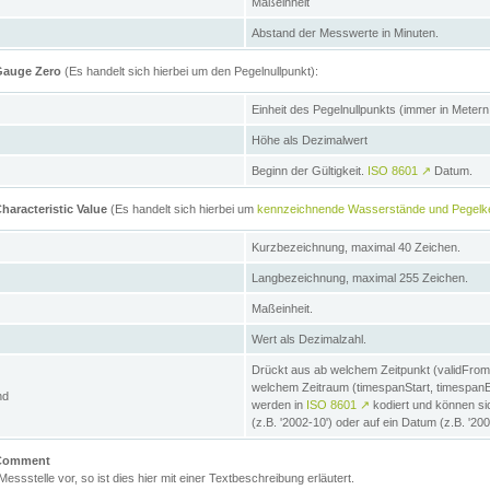
Maßeinheit
Abstand der Messwerte in Minuten.
 Gauge Zero
(Es handelt sich hierbei um den Pegelnullpunkt):
Einheit des Pegelnullpunkts (immer in Meter
Höhe als Dezimalwert
Beginn der Gültigkeit.
ISO 8601
↗
Datum.
haracteristic Value
(Es handelt sich hierbei um
kennzeichnende Wasserstände und Pegelk
Kurzbezeichnung, maximal 40 Zeichen.
Langbezeichnung, maximal 255 Zeichen.
Maßeinheit.
Wert als Dezimalzahl.
Drückt aus ab welchem Zeitpunkt (validFrom
welchem Zeitraum (timespanStart, timespanEnd
nd
werden in
ISO 8601
↗
kodiert und können sic
(z.B. '2002-10') oder auf ein Datum (z.B. '20
e Comment
 Messstelle vor, so ist dies hier mit einer Textbeschreibung erläutert.