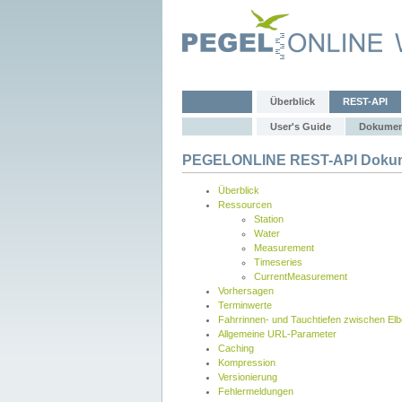
Überblick
REST-API
User's Guide
Dokumen
PEGELONLINE REST-API Dokum
Überblick
Ressourcen
Station
Water
Measurement
Timeseries
CurrentMeasurement
Vorhersagen
Terminwerte
Fahrrinnen- und Tauchtiefen zwischen El
Allgemeine URL-Parameter
Caching
Kompression
Versionierung
Fehlermeldungen