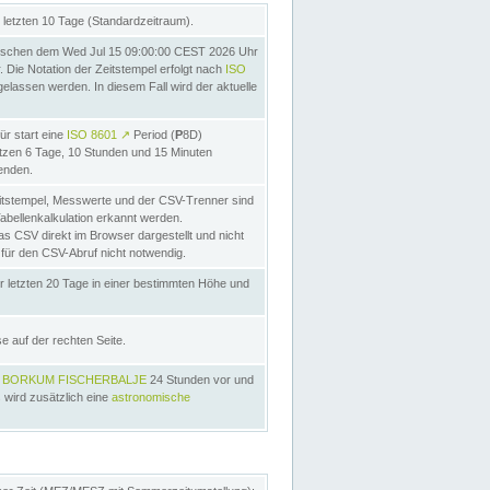
letzten 10 Tage (Standardzeitraum).
ischen dem Wed Jul 15 09:00:00 CEST 2026 Uhr
Die Notation der Zeitstempel erfolgt nach
ISO
lassen werden. In diesem Fall wird der aktuelle
ür start eine
ISO 8601
↗
Period (
P
8D)
etzen 6 Tage, 10 Stunden und 15 Minuten
nden.
itstempel, Messwerte und der CSV-Trenner sind
Tabellenkalkulation erkannt werden.
as CSV direkt im Browser dargestellt und nicht
 für den CSV-Abruf nicht notwendig.
r letzten 20 Tage in einer bestimmten Höhe und
e auf der rechten Seite.
s
BORKUM FISCHERBALJE
24 Stunden vor und
 wird zusätzlich eine
astronomische