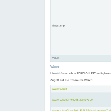
timestamp
value
Water
Hiermit können alle in PEGELONLINE verfügbaren 
Zugriff auf die Ressource
Water
:
/waters.json
/waters.json?includeStations=true
/waters.json?ids=SAALE,ELBE&stations=ace7d4