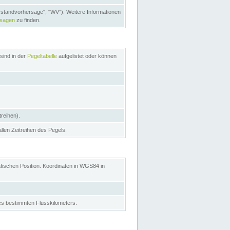
rstandvorhersage", "WV"). Weitere Informationen
rsagen
zu finden.
sind in der
Pegeltabelle
aufgelistet oder können
treihen).
allen Zeitreihen des Pegels.
afischen Position. Koordinaten in WGS84 in
s bestimmten Flusskilometers.