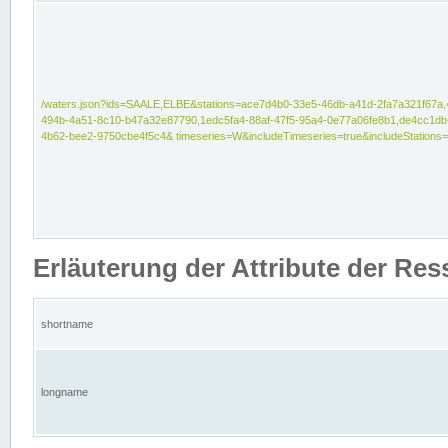
/waters.json?ids=SAALE,ELBE&stations=ace7d4b0-33e5-46db-a41d-2fa7a321f67a,
494b-4a51-8c10-b47a32e87790,1edc5fa4-88af-47f5-95a4-0e77a06fe8b1,de4cc1db
4b62-bee2-9750cbe4f5c4& timeseries=W&includeTimeseries=true&includeStations=
Erläuterung der Attribute der Re
shortname
longname