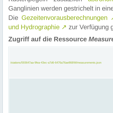
Ganglinien werden gestrichelt in e
Die
Gezeitenvorausberechnungen
und Hydrographie
↗
zur Verfügung ge
Zugriff auf die Ressource
Measur
/stations/593647aa-9fea-43ec-a7d6-6476a76ae868/W/measurements.json