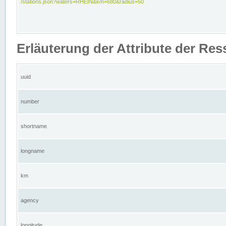
/stations.json?waters=RHEIN&km=680&radius=50
Erläuterung der Attribute der Res
uuid
number
shortname
longname
km
agency
longitude