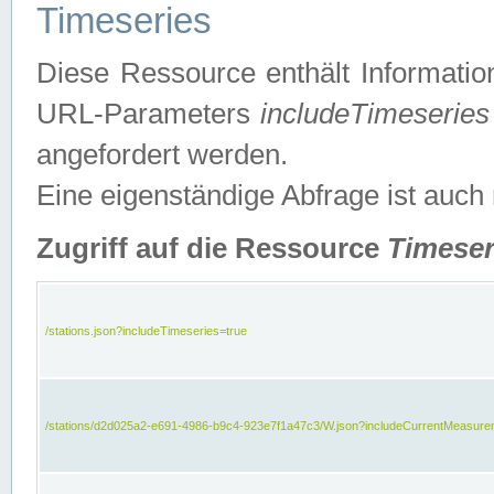
Timeseries
Diese Ressource enthält Informatio
URL-Parameters
includeTimeseries
angefordert werden.
Eine eigenständige Abfrage ist auch
Zugriff auf die Ressource
Timeser
/stations.json?includeTimeseries=true
/stations/d2d025a2-e691-4986-b9c4-923e7f1a47c3/W.json?includeCurrentMeasure