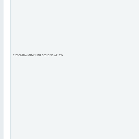
stateMnwMhw und stateNswHsw