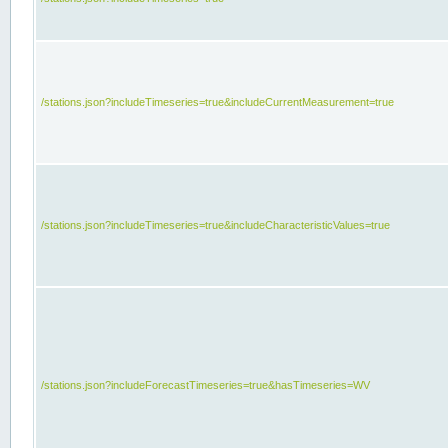
/stations.json?includeTimeseries=true&includeCurrentMeasurement=true
/stations.json?includeTimeseries=true&includeCharacteristicValues=true
/stations.json?includeForecastTimeseries=true&hasTimeseries=WV