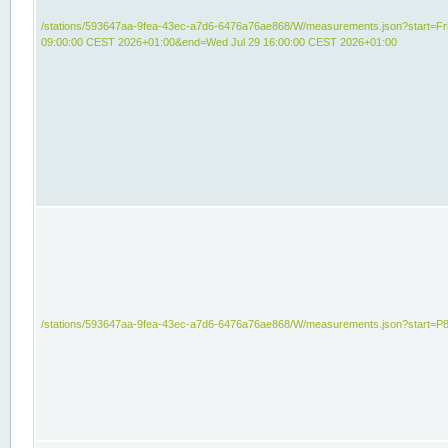
/stations/593647aa-9fea-43ec-a7d6-6476a76ae868/W/measurements.json?start=Fri
09:00:00 CEST 2026+01:00&end=Wed Jul 29 16:00:00 CEST 2026+01:00
/stations/593647aa-9fea-43ec-a7d6-6476a76ae868/W/measurements.json?start=P