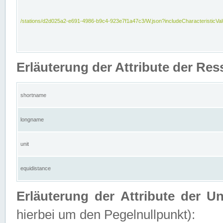
/stations/d2d025a2-e691-4986-b9c4-923e7f1a47c3/W.json?includeCharacteristicVa
Erläuterung der Attribute der Res
shortname
longname
unit
equidistance
Erläuterung der Attribute der U
hierbei um den Pegelnullpunkt):