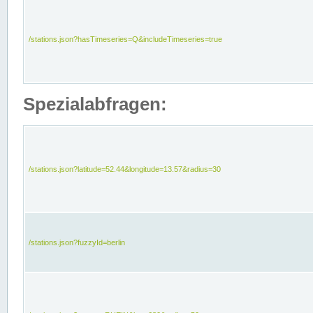
/stations.json?hasTimeseries=Q&includeTimeseries=true
Spezialabfragen:
/stations.json?latitude=52.44&longitude=13.57&radius=30
/stations.json?fuzzyId=berlin