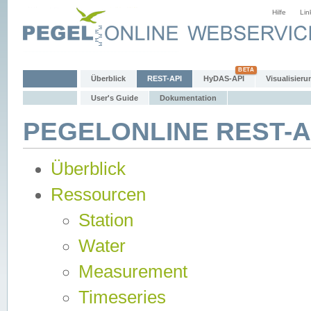
Hilfe
Lin
Überblick
REST-API
HyDAS-API
Visualisieru
User's Guide
Dokumentation
PEGELONLINE REST-AP
Überblick
Ressourcen
Station
Water
Measurement
Timeseries