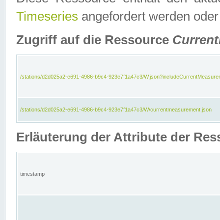
Timeseries
angefordert werden oder
Zugriff auf die Ressource
Curren
/stations/d2d025a2-e691-4986-b9c4-923e7f1a47c3/W.json?includeCurrentMeasure
/stations/d2d025a2-e691-4986-b9c4-923e7f1a47c3/W/currentmeasurement.json
Erläuterung der Attribute der R
timestamp