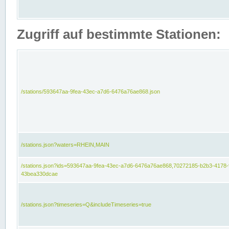
Zugriff auf bestimmte Stationen:
/stations/593647aa-9fea-43ec-a7d6-6476a76ae868.json
/stations.json?waters=RHEIN,MAIN
/stations.json?ids=593647aa-9fea-43ec-a7d6-6476a76ae868,70272185-b2b3-4178-
43bea330dcae
/stations.json?timeseries=Q&includeTimeseries=true