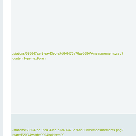
/stations/593647aa-9fea-43ec-a7d6-6476a76ae868/W/measurements.csv?
contentType=text/plain
/stations/593647aa-9fea-43ec-a7d6-6476a76ae868/W/measurements.png?
start=P20D&width=900&height=400