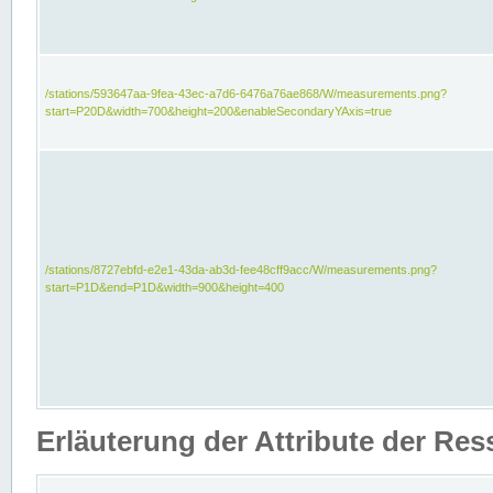
/stations/593647aa-9fea-43ec-a7d6-6476a76ae868/W/measurements.png?
start=P20D&width=700&height=200&enableSecondaryYAxis=true
/stations/8727ebfd-e2e1-43da-ab3d-fee48cff9acc/W/measurements.png?
start=P1D&end=P1D&width=900&height=400
Erläuterung der Attribute der Re