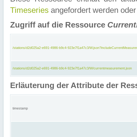
Timeseries
angefordert werden oder
Zugriff auf die Ressource
Curren
/stations/d2d025a2-e691-4986-b9c4-923e7f1a47c3/W.json?includeCurrentMeasure
/stations/d2d025a2-e691-4986-b9c4-923e7f1a47c3/W/currentmeasurement.json
Erläuterung der Attribute der R
timestamp