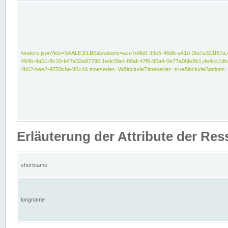
/waters.json?ids=SAALE,ELBE&stations=ace7d4b0-33e5-46db-a41d-2fa7a321f67a,
494b-4a51-8c10-b47a32e87790,1edc5fa4-88af-47f5-95a4-0e77a06fe8b1,de4cc1db
4b62-bee2-9750cbe4f5c4& timeseries=W&includeTimeseries=true&includeStations=
Erläuterung der Attribute der Re
shortname
longname