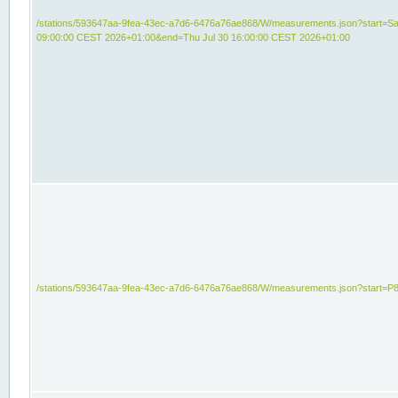
/stations/593647aa-9fea-43ec-a7d6-6476a76ae868/W/measurements.json?start=Sat
09:00:00 CEST 2026+01:00&end=Thu Jul 30 16:00:00 CEST 2026+01:00
/stations/593647aa-9fea-43ec-a7d6-6476a76ae868/W/measurements.json?start=P