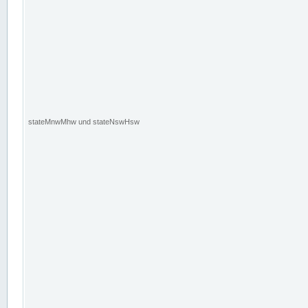
stateMnwMhw und stateNswHsw