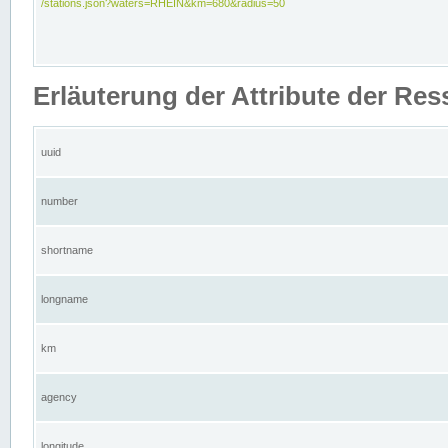
/stations.json?waters=RHEIN&km=680&radius=50
Erläuterung der Attribute der Res
uuid
number
shortname
longname
km
agency
longitude