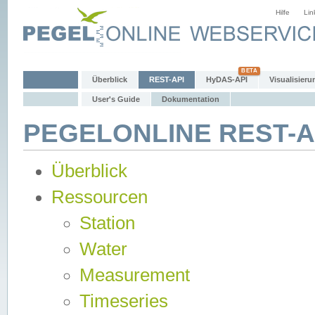
Hilfe
Lin
Überblick
REST-API
HyDAS-API
Visualisieru
User's Guide
Dokumentation
PEGELONLINE REST-AP
Überblick
Ressourcen
Station
Water
Measurement
Timeseries