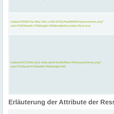
/stations/593647aa-9fea-43ec-a7d6-6476a76ae868/W/measurements.png?
start=P20D&width=700&height=200&enableSecondaryYAxis=true
/stations/8727ebfd-e2e1-43da-ab3d-fee48cff9acc/W/measurements.png?
start=P1D&end=P1D&width=900&height=400
Erläuterung der Attribute der Re