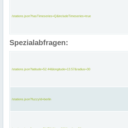
/stations.json?hasTimeseries=Q&includeTimeseries=true
Spezialabfragen:
/stations.json?latitude=52.44&longitude=13.57&radius=30
/stations.json?fuzzyId=berlin