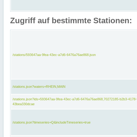
Zugriff auf bestimmte Stationen:
/stations/593647aa-9fea-43ec-a7d6-6476a76ae868.json
/stations.json?waters=RHEIN,MAIN
/stations.json?ids=593647aa-9fea-43ec-a7d6-6476a76ae868,70272185-b2b3-4178-
43bea330dcae
/stations.json?timeseries=Q&includeTimeseries=true