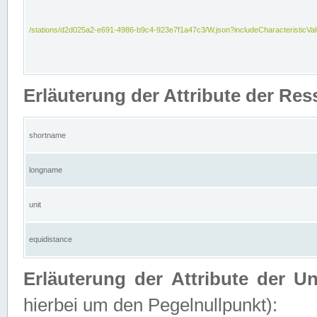
/stations/d2d025a2-e691-4986-b9c4-923e7f1a47c3/W.json?includeCharacteristicVa
Erläuterung der Attribute der Res
shortname
longname
unit
equidistance
Erläuterung der Attribute der U
hierbei um den Pegelnullpunkt):