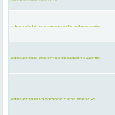
/stations.json?includeTimeseries=true&includeCurrentMeasurement=true
/stations.json?includeTimeseries=true&includeCharacteristicValues=true
/stations.json?includeForecastTimeseries=true&hasTimeseries=WV