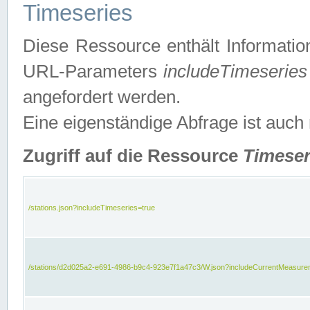
Timeseries
Diese Ressource enthält Informatio
URL-Parameters
includeTimeseries
angefordert werden.
Eine eigenständige Abfrage ist auch
Zugriff auf die Ressource
Timeser
/stations.json?includeTimeseries=true
/stations/d2d025a2-e691-4986-b9c4-923e7f1a47c3/W.json?includeCurrentMeasure