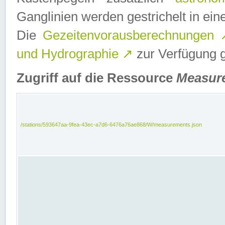
Ganglinien werden gestrichelt in e
Die
Gezeitenvorausberechnungen
und Hydrographie
↗
zur Verfügung ge
Zugriff auf die Ressource
Measur
/stations/593647aa-9fea-43ec-a7d6-6476a76ae868/W/measurements.json