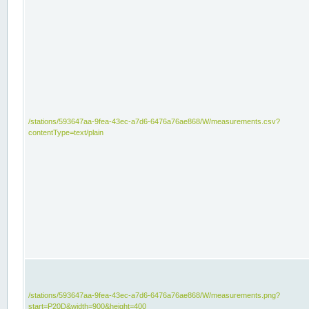
/stations/593647aa-9fea-43ec-a7d6-6476a76ae868/W/measurements.csv?
contentType=text/plain
/stations/593647aa-9fea-43ec-a7d6-6476a76ae868/W/measurements.png?
start=P20D&width=900&height=400