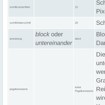
Sch
schriftLetzterWert
12
Pix
Sch
schriftUeberschrift
20
block
oder
Blo
anordnung
block
untereinander
Dar
Di
unt
wen
Gra
keine
Rei
pegelkennwerte
Pegelkennwerte
wir