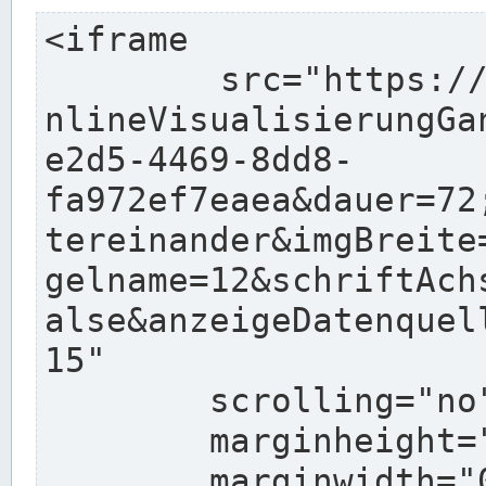
<iframe

	src="https://pegelonline.wsv.de/charts/O
nlineVisualisierungGa
e2d5-4469-8dd8-
fa972ef7eaea&dauer=72
tereinander&imgBreite
gelname=12&schriftAch
alse&anzeigeDatenquel
15"

	scrolling="no"

	marginheight="10"

	marginwidth="0"
