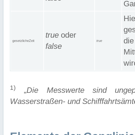
Gan
Hie
ges
true
oder
die
gesetzlicheZeit
true
false
Mit
wir
1)
„
Die Messwerte sind ungep
Wasserstraßen- und Schifffahrtsämte