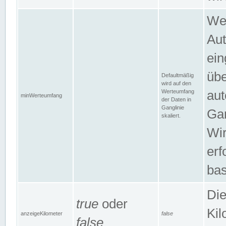
Wer
Aut
ein
übe
Defaultmäßig
wird auf den
Werteumfang
aut
minWerteumfang
der Daten in
Ganglinie
Gan
skaliert.
Wir
erf
bas
Die
true
oder
Kil
anzeigeKilometer
false
false