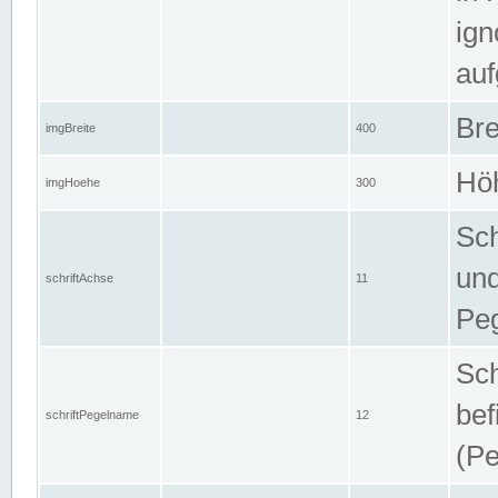
ign
auf
Bre
imgBreite
400
Höh
imgHoehe
300
Sch
und
schriftAchse
11
Pe
Sch
bef
schriftPegelname
12
(Pe