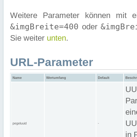
Weitere Parameter können mit e
&imgBreite=400
&imgBre
oder
Sie weiter
unten
.
URL-Parameter
Name
Wertumfang
Default
Beschr
UUI
Par
ein
UUI
pegeluuid
-
in 