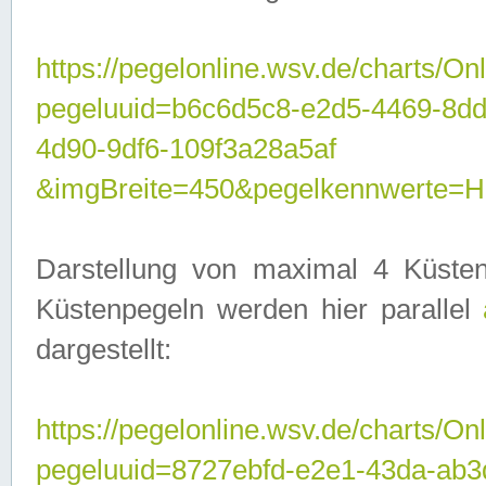
https://pegelonline.wsv.de/charts/On
pegeluuid=b6c6d5c8-e2d5-4469-8d
4d90-9df6-109f3a28a5af
&imgBreite=450&pegelkennwerte
Darstellung von maximal 4 Küsten
Küstenpegeln werden hier parallel
dargestellt:
https://pegelonline.wsv.de/charts/On
pegeluuid=8727ebfd-e2e1-43da-ab3