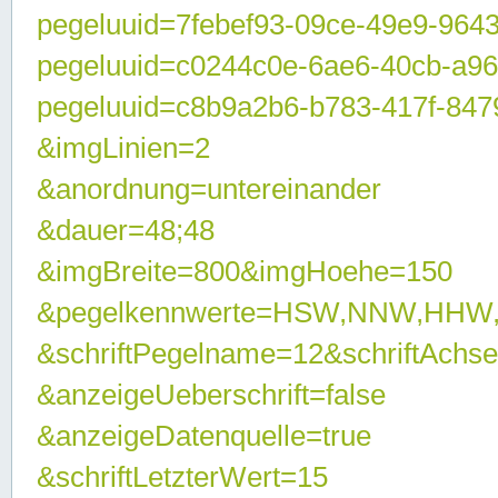
pegeluuid=7febef93-09ce-49e9-964
pegeluuid=c0244c0e-6ae6-40cb-a9
pegeluuid=c8b9a2b6-b783-417f-847
&imgLinien=2
&anordnung=untereinander
&dauer=48;48
&imgBreite=800&imgHoehe=150
&pegelkennwerte=HSW,NNW,HHW
&schriftPegelname=12&schriftAchs
&anzeigeUeberschrift=false
&anzeigeDatenquelle=true
&schriftLetzterWert=15