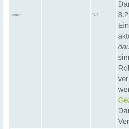
Dar
8.2
dauer
72;0
Ein
akt
da
sin
Roh
ver
wer
Gez
Dar
Ver