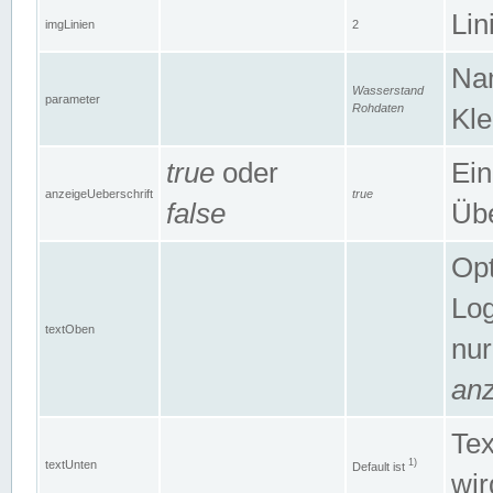
Lin
imgLinien
2
Na
Wasserstand
parameter
Rohdaten
Kle
true
oder
Ein
anzeigeUeberschrift
true
false
Übe
Opt
Log
textOben
nur
anz
Tex
1)
textUnten
Default ist
wir