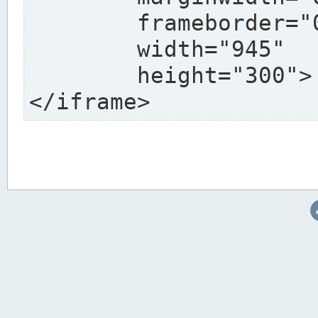
	frameborder="0"

	width="945"

	height="300">

</iframe>