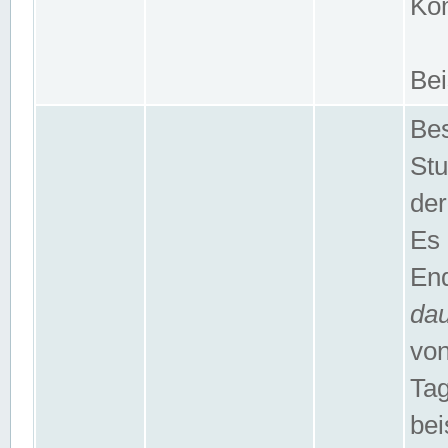
Kom
Bei
Bes
Stu
der
Es 
End
da
von
Tag
bei