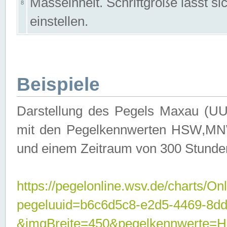
Masseinheit. Schriftgröße lässt s
8
einstellen.
Beispiele
Darstellung des Pegels Maxau (UU
mit den Pegelkennwerten HSW,MNW
und einem Zeitraum von 300 Stunde
https://pegelonline.wsv.de/charts/On
pegeluuid=b6c6d5c8-e2d5-4469-8dd
&imgBreite=450&pegelkennwert