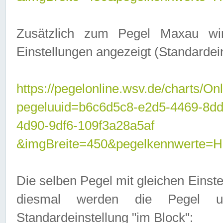
Zusätzlich zum Pegel Maxau wi
Einstellungen angezeigt (Standardein
https://pegelonline.wsv.de/charts/On
pegeluuid=b6c6d5c8-e2d5-4469-8d
4d90-9df6-109f3a28a5af
&imgBreite=450&pegelkennwert
Die selben Pegel mit gleichen Einst
diesmal werden die Pegel unt
Standardeinstellung "im Block":