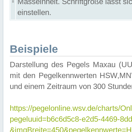
Masseinheit. Schriftgröße lässt s
8
einstellen.
Beispiele
Darstellung des Pegels Maxau (UU
mit den Pegelkennwerten HSW,MNW
und einem Zeitraum von 300 Stunde
https://pegelonline.wsv.de/charts/On
pegeluuid=b6c6d5c8-e2d5-4469-8dd
&imgBreite=450&pegelkennwert