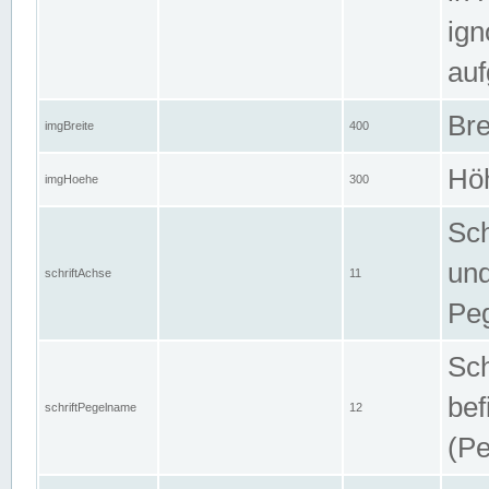
ign
auf
Bre
imgBreite
400
Höh
imgHoehe
300
Sch
und
schriftAchse
11
Pe
Sch
bef
schriftPegelname
12
(Pe