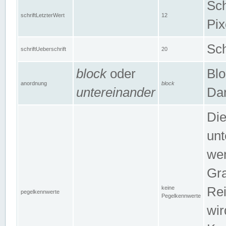
Sch
schriftLetzterWert
12
Pix
Sch
schriftUeberschrift
20
block
oder
Blo
anordnung
block
untereinander
Dar
Di
unt
wen
Gra
keine
Rei
pegelkennwerte
Pegelkennwerte
wir