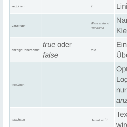
Lin
imgLinien
2
Na
Wasserstand
parameter
Rohdaten
Kle
true
oder
Ein
anzeigeUeberschrift
true
false
Übe
Opt
Log
textOben
nur
anz
Tex
1)
textUnten
Default ist
wir