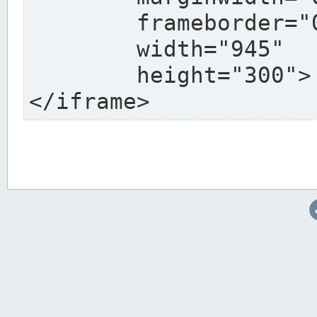
	frameborder="0"

	width="945"

	height="300">

</iframe>