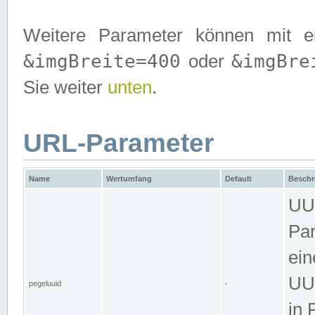
Weitere Parameter können mit e
&imgBreite=400
&imgBre
oder
Sie weiter
unten
.
URL-Parameter
Name
Wertumfang
Default
Beschr
UUI
Par
ein
UUI
pegeluuid
-
in 