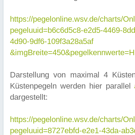
https://pegelonline.wsv.de/charts/On
pegeluuid=b6c6d5c8-e2d5-4469-8d
4d90-9df6-109f3a28a5af
&imgBreite=450&pegelkennwerte
Darstellung von maximal 4 Küsten
Küstenpegeln werden hier parallel
dargestellt:
https://pegelonline.wsv.de/charts/On
pegeluuid=8727ebfd-e2e1-43da-ab3