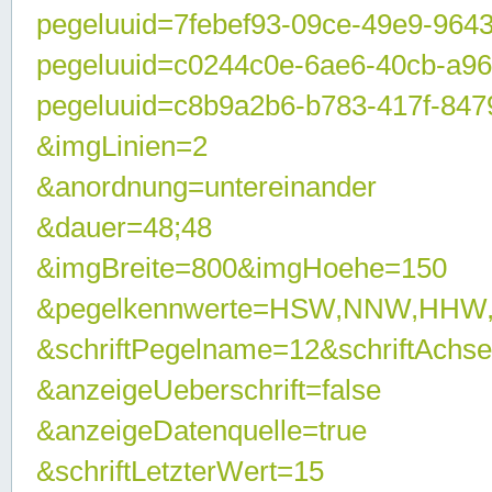
pegeluuid=7febef93-09ce-49e9-964
pegeluuid=c0244c0e-6ae6-40cb-a9
pegeluuid=c8b9a2b6-b783-417f-847
&imgLinien=2
&anordnung=untereinander
&dauer=48;48
&imgBreite=800&imgHoehe=150
&pegelkennwerte=HSW,NNW,HHW
&schriftPegelname=12&schriftAchs
&anzeigeUeberschrift=false
&anzeigeDatenquelle=true
&schriftLetzterWert=15