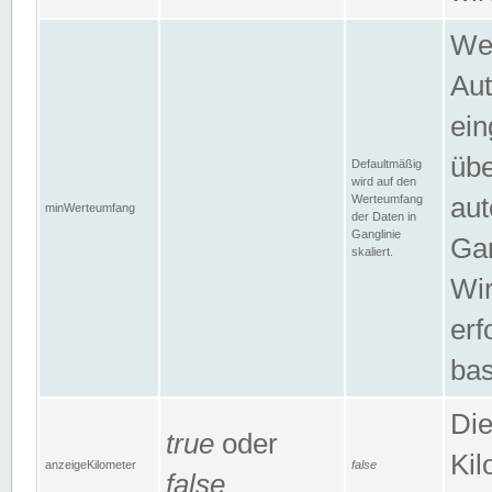
Wer
Aut
ein
übe
Defaultmäßig
wird auf den
Werteumfang
aut
minWerteumfang
der Daten in
Ganglinie
Gan
skaliert.
Wir
erf
bas
Die
true
oder
Kil
anzeigeKilometer
false
false