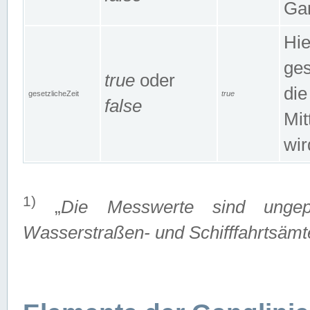
Gan
Hie
ges
true
oder
die
gesetzlicheZeit
true
false
Mit
wir
1)
„
Die Messwerte sind ungep
Wasserstraßen- und Schifffahrtsämte