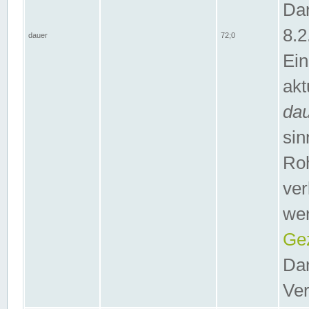
Dar
8.2
dauer
72;0
Ein
akt
da
sin
Roh
ver
wer
Gez
Dar
Ver