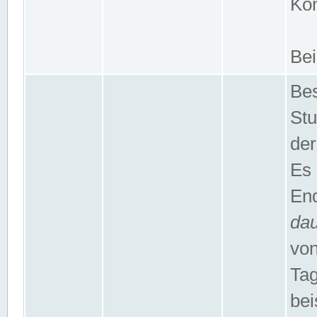
Kom
Bei
Bes
Stu
der
Es 
End
da
von
Tag
bei