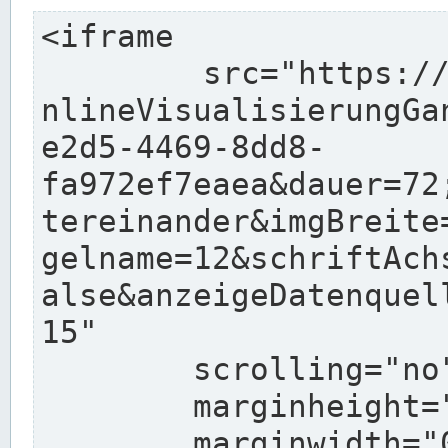
<iframe

	src="https://pegelonline.wsv.de/charts/O
nlineVisualisierungGa
e2d5-4469-8dd8-
fa972ef7eaea&dauer=72
tereinander&imgBreite
gelname=12&schriftAch
alse&anzeigeDatenquel
15"

	scrolling="no"

	marginheight="10"

	marginwidth="0"
