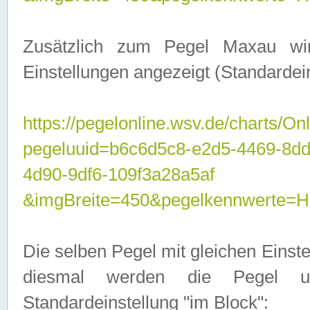
Zusätzlich zum Pegel Maxau wi
Einstellungen angezeigt (Standardein
https://pegelonline.wsv.de/charts/On
pegeluuid=b6c6d5c8-e2d5-4469-8d
4d90-9df6-109f3a28a5af
&imgBreite=450&pegelkennwert
Die selben Pegel mit gleichen Einst
diesmal werden die Pegel unt
Standardeinstellung "im Block":