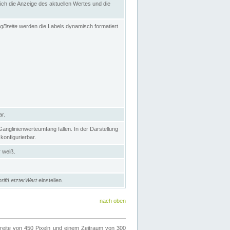
h die Anzeige des aktuellen Wertes und die
gBreite
werden die Labels dynamisch formatiert
ar.
nglinienwerteumfang fallen. In der Darstellung
konfigurierbar.
r weiß.
riftLetzterWert
einstellen.
nach oben
ite von 450 Pixeln und einem Zeitraum von 300