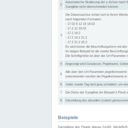
Automatische Skalierung der y-Achse nach W
2
Ganglinie nicht überschneiden können
Die Datumsachse richtet sich in ihrem Wer
nach folgenden Formaten.
- 17.02 6 12 18 18.02
- 17.2 12 18.02
- 17.2 18.2
3
- 17.2 19.2 21.2
- 17.2 21.2 25.2
Es wird immer die Beschriftungsform mit den 
Im obigen Beispiel ist die zweite Beschriftun
Die Schriftgrößte ist über der Url-Parameter
4
Angezeigt wird Gewässer, Pegelname, Geber 
Alle über den Url-Parameter
pegelkennwerte
5
untereinander
werden die Pegelkennwerte in ei
6
Jeder zweite Tag wird grau schattiert, um ei
7
Die Dicke der Ganglinie (im Beispiel 2 Pixel)
8
Darstellung des aktuellen (zuletzt gemessene
Beispiele
Darstellung des Pegels Maxau (UUID: b6c6d5c8