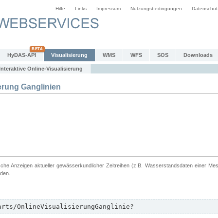
Hilfe
Links
Impressum
Nutzungsbedingungen
Datenschut
HyDAS-API
Visualisierung
WMS
WFS
SOS
Downloads
Interaktive Online-Visualisierung
erung Ganglinien
ische Anzeigen aktueller gewässerkundlicher Zeitreihen (z.B. Wasserstandsdaten einer Me
rden.
arts/OnlineVisualisierungGanglinie?