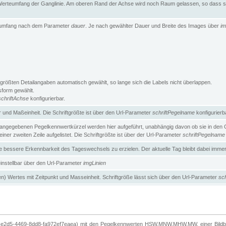
erteumfang der Ganglinie. Am oberen Rand der Achse wird noch Raum gelassen, so dass sic
teumfang nach dem Parameter
dauer
. Je nach gewählter Dauer und Breite des Images über
im
größten Detailangaben automatisch gewählt, so lange sich die Labels nicht überlappen.
gsform gewählt.
schriftAchse
konfigurierbar.
und Maßeinheit. Die Schriftgrößte ist über den Url-Parameter
schriftPegelname
konfigurierb
angegebenen Pegelkennwertkürzel werden hier aufgeführt, unabhängig davon ob sie in den Ga
ner zweiten Zeile aufgelistet. Die Schriftgrößte ist über der Url-Parameter
schriftPegelname
ne bessere Erkennbarkeit des Tageswechsels zu erzielen. Der aktuelle Tag bleibt dabei imme
 einstellbar über den Url-Parameter
imgLinien
n) Wertes mit Zeitpunkt und Masseinheit. Schriftgröße lässt sich über den Url-Parameter
sch
-e2d5-4469-8dd8-fa972ef7eaea) mit den Pegelkennwerten HSW,MNW,MHW,MW, einer Bildbre