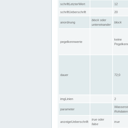
schriftLetzterWert
12
schriftUeberschrift
20
block
oder
anordnung
block
untereinander
keine
pegelkennwerte
Pegelken
dauer
72;0
imgLinien
2
Wasserst
parameter
Rohdaten
true
oder
anzeigeUeberschrift
true
false