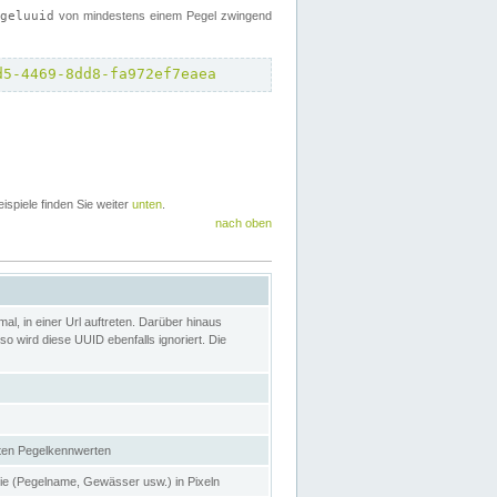
egeluuid
von mindestens einem Pegel zwingend
d5-4469-8dd8-fa972ef7eaea
eispiele finden Sie weiter
unten
.
nach oben
l, in einer Url auftreten. Darüber hinaus
o wird diese UUID ebenfalls ignoriert. Die
gten Pegelkennwerten
nie (Pegelname, Gewässer usw.) in Pixeln