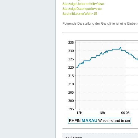
&anzeigeUeberschrift=false
&anzeigeDatenquelle=true
&schriftLetzterWert=15
Folgende Darstellung der Ganglinie ist eine Einb
<iframe
