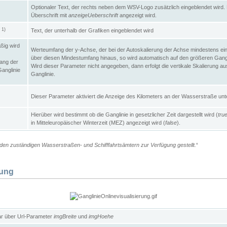
Optionaler Text, der rechts neben dem WSV-Logo zusätzlich eingeblendet wird. 
Überschrift mit
anzeigeUeberschrift
angezeigt wird.
1)
Text, der unterhalb der Grafiken eingeblendet wird
t
ßig wird
Werteumfang der y-Achse, der bei der Autoskalierung der Achse mindestens ein
über diesen Mindestumfang hinaus, so wird automatisch auf den größeren Gangl
ang der
Wird dieser Parameter nicht angegeben, dann erfolgt die vertikale Skalierung au
Ganglinie
Ganglinie.
Dieser Parameter aktiviert die Anzeige des Kilometers an der Wasserstraße unte
Hierüber wird bestimmt ob die Ganglinie in gesetzlicher Zeit dargestellt wird (
tru
in Mitteleuropäischer Winterzeit (MEZ) angezeigt wird (
false
).
en zuständigen Wasserstraßen- und Schifffahrtsämtern zur Verfügung gestellt.
“
lung
ar über Url-Parameter
imgBreite
und
imgHoehe