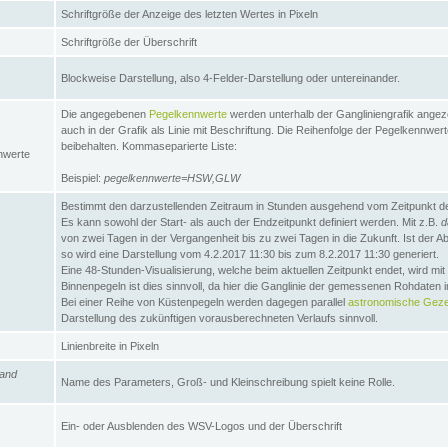
Schriftgröße der Anzeige des letzten Wertes in Pixeln
Schriftgröße der Überschrift
Blockweise Darstellung, also 4-Felder-Darstellung oder untereinander.
Die angegebenen
Pegelkennwerte
werden unterhalb der Gangliniengrafik angez
auch in der Grafik als Linie mit Beschriftung. Die Reihenfolge der Pegelkennwer
beibehalten. Kommaseparierte Liste:
nwerte
Beispiel:
pegelkennwerte=HSW,GLW
Bestimmt den darzustellenden Zeitraum in Stunden ausgehend vom Zeitpunkt des
Es kann sowohl der Start- als auch der Endzeitpunkt definiert werden. Mit z.B.
d
von zwei Tagen in der Vergangenheit bis zu zwei Tagen in die Zukunft. Ist der A
so wird eine Darstellung vom 4.2.2017 11:30 bis zum 8.2.2017 11:30 generiert.
Eine 48-Stunden-Visualisierung, welche beim aktuellen Zeitpunkt endet, wird mi
Binnenpegeln ist dies sinnvoll, da hier die Ganglinie der gemessenen Rohdaten i
Bei einer Reihe von Küstenpegeln werden dagegen parallel
astronomische Gezei
Darstellung des zukünftigen vorausberechneten Verlaufs sinnvoll.
Linienbreite in Pixeln
and
Name des Parameters, Groß- und Kleinschreibung spielt keine Rolle.
Ein- oder Ausblenden des WSV-Logos und der Überschrift