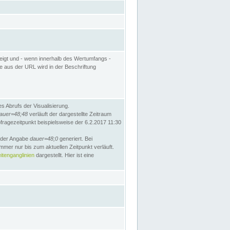
eigt und - wenn innerhalb des Wertumfangs -
te aus der URL wird in der Beschriftung
 Abrufs der Visualisierung.
auer=48;48
verläuft der dargestellte Zeitraum
bfragezeitpunkt beispielsweise der 6.2.2017 11:30
t der Angabe
dauer=48;0
generiert. Bei
mmer nur bis zum aktuellen Zeitpunkt verläuft.
tenganglinien
dargestellt. Hier ist eine