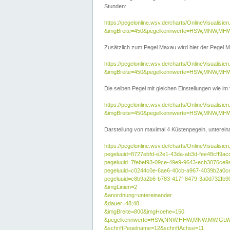
Stunden:
https://pegelonline.wsv.de/charts/OnlineVisuali
&imgBreite=450&pegelkennwerte=HSW,MNW,MH
Zusätzlich zum Pegel Maxau wird hier der Pegel Ma
https://pegelonline.wsv.de/charts/OnlineVisual
&imgBreite=450&pegelkennwerte=HSW,MNW,MH
Die selben Pegel mit gleichen Einstellungen wie im
https://pegelonline.wsv.de/charts/OnlineVisual
&imgBreite=450&pegelkennwerte=HSW,MNW,MHW
Darstellung von maximal 4 Küstenpegeln, untereina
https://pegelonline.wsv.de/charts/OnlineVisualisie
pegeluuid=8727ebfd-e2e1-43da-ab3d-fee48cff9ac
pegeluuid=7febef93-09ce-49e9-9643-ecb3076ce9
pegeluuid=c0244c0e-6ae6-40cb-a967-4039b2a0c
pegeluuid=c8b9a2b6-b783-417f-8479-3a0d732fb9
&imgLinien=2
&anordnung=untereinander
&dauer=48;48
&imgBreite=800&imgHoehe=150
&pegelkennwerte=HSW,NNW,HHW,MNW,MW,GLW,
&schriftPegelname=12&schriftAchse=11