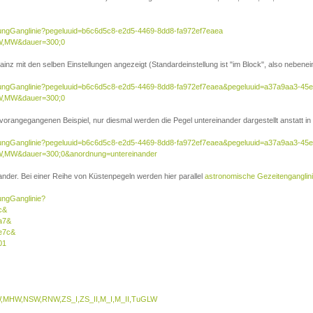
sierungGanglinie?pegeluuid=b6c6d5c8-e2d5-4469-8dd8-fa972ef7eaea
W,MW&dauer=300;0
inz mit den selben Einstellungen angezeigt (Standardeinstellung ist "im Block", also nebenei
isierungGanglinie?pegeluuid=b6c6d5c8-e2d5-4469-8dd8-fa972ef7eaea&pegeluuid=a37a9aa3-45
W,MW&dauer=300;0
 vorangegangenen Beispiel, nur diesmal werden die Pegel untereinander dargestellt anstatt in 
isierungGanglinie?pegeluuid=b6c6d5c8-e2d5-4469-8dd8-fa972ef7eaea&pegeluuid=a37a9aa3-45
,MW&dauer=300;0&anordnung=untereinander
nder. Bei einer Reihe von Küstenpegeln werden hier parallel
astronomische Gezeitenganglin
rungGanglinie?
c&
a7&
e7c&
01
MHW,NSW,RNW,ZS_I,ZS_II,M_I,M_II,TuGLW