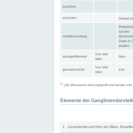
textOben
textUnten
Default is
Defaultmä
auf den
minWerteumfang
Werteumf
Daten in 
skaliert.
true
oder
anzeigeKilometer
false
false
true
oder
gesetzlicheZeit
true
false
1)
„
Die Messwerte sind ungeprüft und werden von d
Elemente der Gangliniendarstel
1
Gesamtbreite und Höhe des Bildes. Einstellb