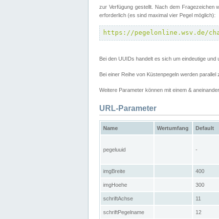
zur Verfügung gestellt. Nach dem Fragezeichen w
erforderlich (es sind maximal vier Pegel möglich):
https://pegelonline.wsv.de/ch
Bei den UUIDs handelt es sich um eindeutige und 
Bei einer Reihe von Küstenpegeln werden parall
Weitere Parameter können mit einem & aneinander
URL-Parameter
Name
Wertumfang
Default
pegeluuid
-
imgBreite
400
imgHoehe
300
schriftAchse
11
schriftPegelname
12