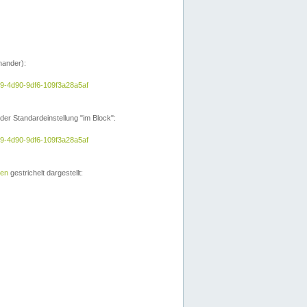
nander):
e9-4d90-9df6-109f3a28a5af
der Standardeinstellung "im Block":
e9-4d90-9df6-109f3a28a5af
ien
gestrichelt dargestellt: