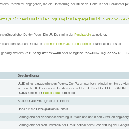
erden Parameter angegeben, die die Darstellung beeinflussen. Dabei ist der Parameter
p
arts/OnlineVisualisierungGanglinie?pegeluuid=b6c6d5c8-e2
unveränderliche IDs der Pegel. Die UUIDs sind in der
Pegeltabelle
aufgelistet.
el zu den gemessenen Rohdaten
astronomische Gezeitenganglinien
gestrichelt dargestellt.
 gehängt werden. (z.B.
&imgBreite=400
oder
&imgBreite=400&imgHoehe=180
). B
Beschreibung
UUID eines darzustellenden Pegels. Der Parameter kann wiederholt, bis zu vierma
werden die UUIDs ignoriert. Existiert eine solche UUID nicht in PEGELONLINE, s
UUIDs sind in der
Pegeltabelle
aufgelistet.
Breite für alle Einzelgrafiken in Pixeln
Höhe für alle Einzelgrafiken in Pixeln
Schriftgröße der Achsenbeschriftung in Pixeln und der in den Grafiken angezei
Schriftgröße der sich unterhalb der Grafik befindenden Beschriftung der Gangli