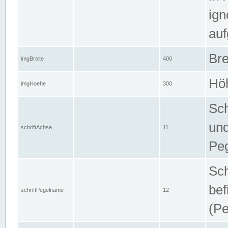
ign
auf
Bre
imgBreite
400
Höh
imgHoehe
300
Sch
und
schriftAchse
11
Pe
Sch
bef
schriftPegelname
12
(Pe