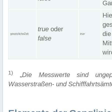
Gan
Hie
ges
true
oder
die
gesetzlicheZeit
true
false
Mit
wir
1)
„
Die Messwerte sind ungep
Wasserstraßen- und Schifffahrtsämte