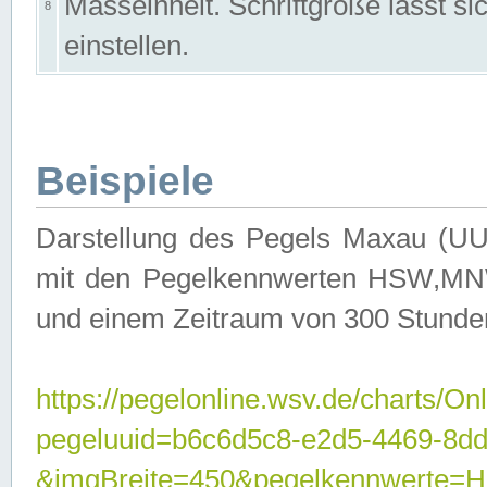
Masseinheit. Schriftgröße lässt s
8
einstellen.
Beispiele
Darstellung des Pegels Maxau (UU
mit den Pegelkennwerten HSW,MNW
und einem Zeitraum von 300 Stunde
https://pegelonline.wsv.de/charts/On
pegeluuid=b6c6d5c8-e2d5-4469-8dd
&imgBreite=450&pegelkennwert