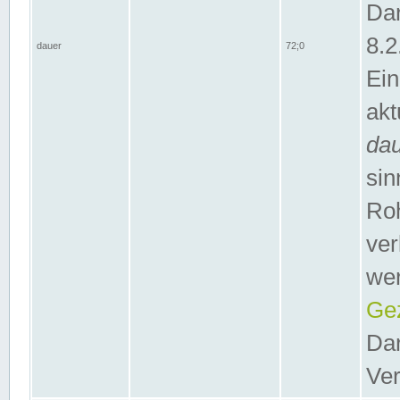
Dar
8.2
dauer
72;0
Ein
akt
da
sin
Roh
ver
wer
Gez
Dar
Ver