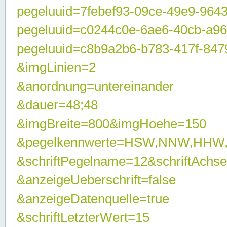
pegeluuid=7febef93-09ce-49e9-964
pegeluuid=c0244c0e-6ae6-40cb-a9
pegeluuid=c8b9a2b6-b783-417f-847
&imgLinien=2
&anordnung=untereinander
&dauer=48;48
&imgBreite=800&imgHoehe=150
&pegelkennwerte=HSW,NNW,HHW
&schriftPegelname=12&schriftAchs
&anzeigeUeberschrift=false
&anzeigeDatenquelle=true
&schriftLetzterWert=15