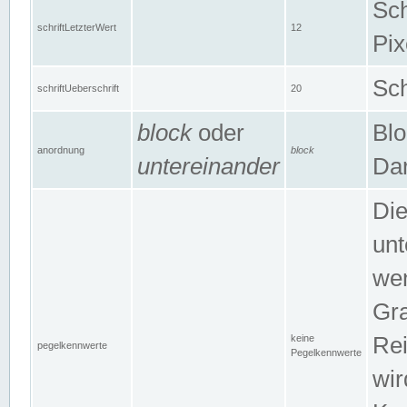
Sch
schriftLetzterWert
12
Pix
Sch
schriftUeberschrift
20
block
oder
Blo
anordnung
block
untereinander
Dar
Di
unt
wen
Gra
keine
Rei
pegelkennwerte
Pegelkennwerte
wir