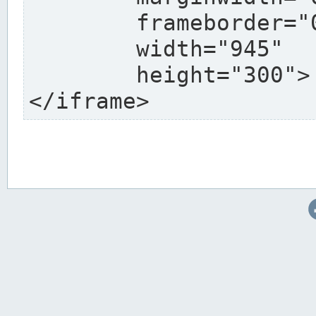
	frameborder="0"

	width="945"

	height="300">

</iframe>