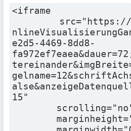
<iframe

	src="https://pegelonline.wsv.de/charts/O
nlineVisualisierungGa
e2d5-4469-8dd8-
fa972ef7eaea&dauer=72
tereinander&imgBreite
gelname=12&schriftAch
alse&anzeigeDatenquel
15"

	scrolling="no"

	marginheight="10"

	marginwidth="0"
