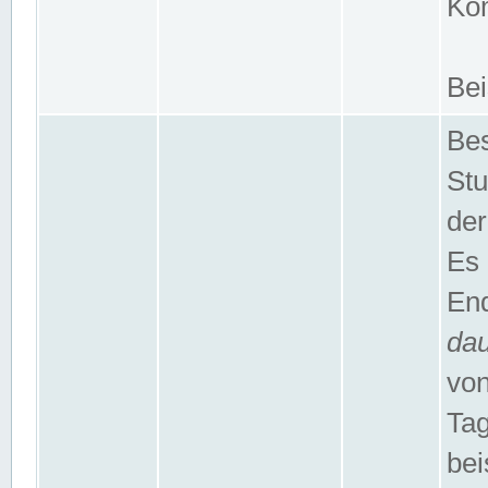
Kom
Bei
Bes
Stu
der
Es 
End
da
von
Tag
bei