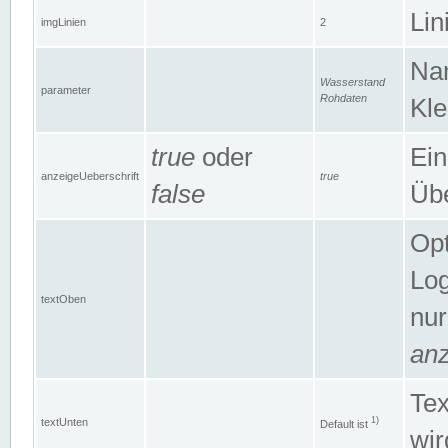
Lin
imgLinien
2
Na
Wasserstand
parameter
Rohdaten
Kle
true
oder
Ein
anzeigeUeberschrift
true
false
Übe
Opt
Log
textOben
nur
anz
Tex
1)
textUnten
Default ist
wir