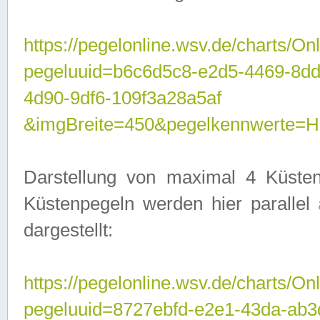
https://pegelonline.wsv.de/charts/On
pegeluuid=b6c6d5c8-e2d5-4469-8d
4d90-9df6-109f3a28a5af
&imgBreite=450&pegelkennwerte
Darstellung von maximal 4 Küsten
Küstenpegeln werden hier parallel
dargestellt:
https://pegelonline.wsv.de/charts/On
pegeluuid=8727ebfd-e2e1-43da-ab3