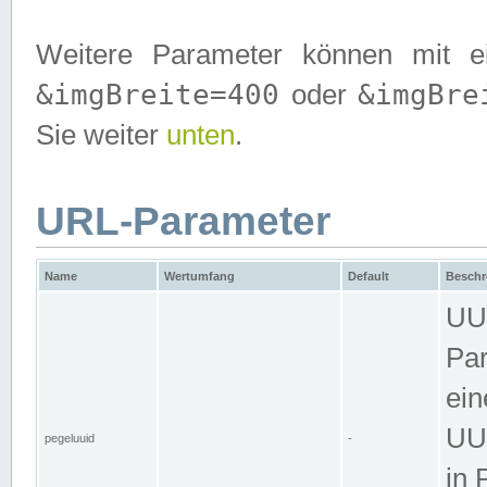
Weitere Parameter können mit e
&imgBreite=400
&imgBre
oder
Sie weiter
unten
.
URL-Parameter
Name
Wertumfang
Default
Beschr
UUI
Par
ein
UUI
pegeluuid
-
in 