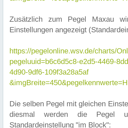
Zusätzlich zum Pegel Maxau wi
Einstellungen angezeigt (Standardein
https://pegelonline.wsv.de/charts/On
pegeluuid=b6c6d5c8-e2d5-4469-8d
4d90-9df6-109f3a28a5af
&imgBreite=450&pegelkennwert
Die selben Pegel mit gleichen Einst
diesmal werden die Pegel unt
Standardeinstellung "im Block":