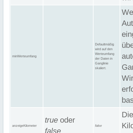
Wer
Aut
ein
übe
Defaultmäßig
wird auf den
Werteumfang
aut
minWerteumfang
der Daten in
Ganglinie
Gan
skaliert.
Wir
erf
bas
Die
true
oder
Kil
anzeigeKilometer
false
false