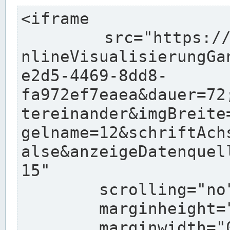
<iframe

	src="https://pegelonline.wsv.de/charts/O
nlineVisualisierungGa
e2d5-4469-8dd8-
fa972ef7eaea&dauer=72
tereinander&imgBreite
gelname=12&schriftAch
alse&anzeigeDatenquel
15"

	scrolling="no"

	marginheight="10"

	marginwidth="0"
