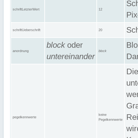
Sch
schriftLetzterWert
12
Pix
Sch
schriftUeberschrift
20
block
oder
Blo
anordnung
block
untereinander
Dar
Di
unt
wen
Gra
keine
Rei
pegelkennwerte
Pegelkennwerte
wir