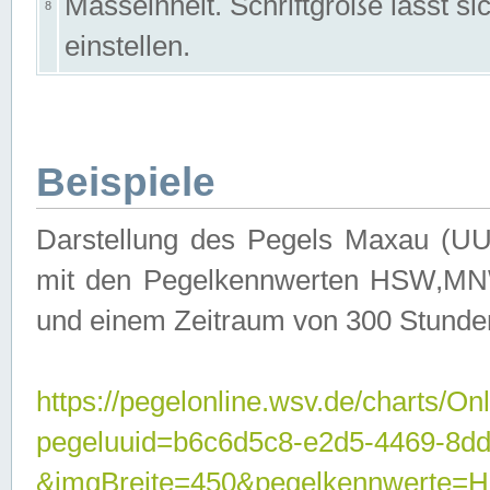
Masseinheit. Schriftgröße lässt s
8
einstellen.
Beispiele
Darstellung des Pegels Maxau (UU
mit den Pegelkennwerten HSW,MNW
und einem Zeitraum von 300 Stunde
https://pegelonline.wsv.de/charts/On
pegeluuid=b6c6d5c8-e2d5-4469-8dd
&imgBreite=450&pegelkennwert