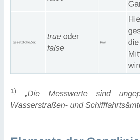
Gan
Hie
ges
true
oder
die
gesetzlicheZeit
true
false
Mit
wir
1)
„
Die Messwerte sind ungep
Wasserstraßen- und Schifffahrtsämte