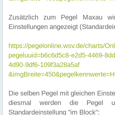
Zusätzlich zum Pegel Maxau wi
Einstellungen angezeigt (Standardein
https://pegelonline.wsv.de/charts/On
pegeluuid=b6c6d5c8-e2d5-4469-8d
4d90-9df6-109f3a28a5af
&imgBreite=450&pegelkennwert
Die selben Pegel mit gleichen Einst
diesmal werden die Pegel unt
Standardeinstellung "im Block":