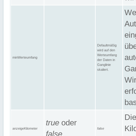
Wer
Aut
ein
übe
Defaultmäßig
wird auf den
Werteumfang
aut
minWerteumfang
der Daten in
Ganglinie
Gan
skaliert.
Wir
erf
bas
Die
true
oder
Kil
anzeigeKilometer
false
false