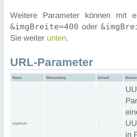
Weitere Parameter können mit e
&imgBreite=400
&imgBre
oder
Sie weiter
unten
.
URL-Parameter
Name
Wertumfang
Default
Beschr
UUI
Par
ein
UUI
pegeluuid
-
in 