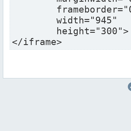
	frameborder="0"

	width="945"

	height="300">

</iframe>