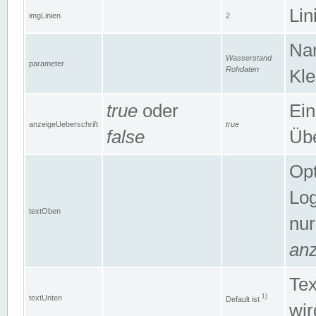
Lin
imgLinien
2
Na
Wasserstand
parameter
Rohdaten
Kle
true
oder
Ein
anzeigeUeberschrift
true
false
Übe
Opt
Log
textOben
nur
anz
Tex
1)
textUnten
Default ist
wir