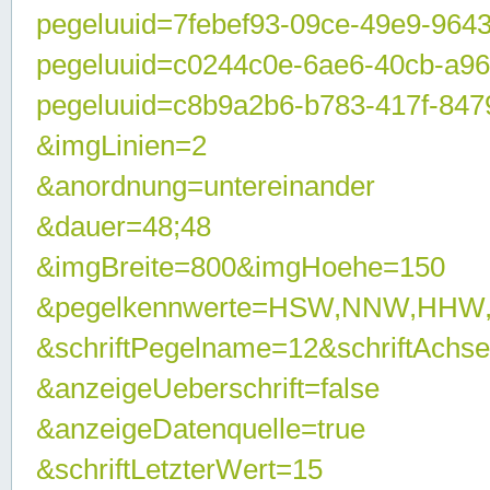
pegeluuid=7febef93-09ce-49e9-964
pegeluuid=c0244c0e-6ae6-40cb-a9
pegeluuid=c8b9a2b6-b783-417f-847
&imgLinien=2
&anordnung=untereinander
&dauer=48;48
&imgBreite=800&imgHoehe=150
&pegelkennwerte=HSW,NNW,HHW
&schriftPegelname=12&schriftAchs
&anzeigeUeberschrift=false
&anzeigeDatenquelle=true
&schriftLetzterWert=15