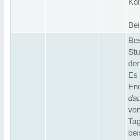
Kom
Bei
Bes
Stu
der
Es 
End
da
von
Tag
bei