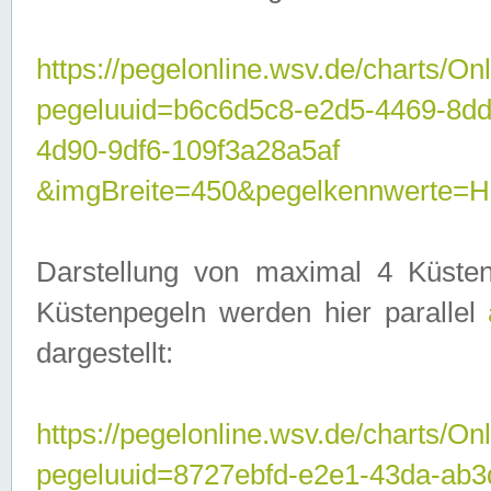
https://pegelonline.wsv.de/charts/On
pegeluuid=b6c6d5c8-e2d5-4469-8d
4d90-9df6-109f3a28a5af
&imgBreite=450&pegelkennwerte
Darstellung von maximal 4 Küsten
Küstenpegeln werden hier parallel
dargestellt:
https://pegelonline.wsv.de/charts/On
pegeluuid=8727ebfd-e2e1-43da-ab3