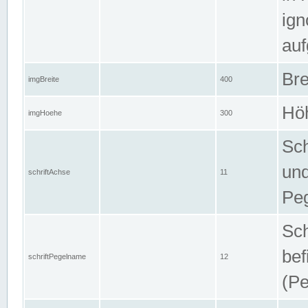
ign
auf
Bre
imgBreite
400
Höh
imgHoehe
300
Sch
und
schriftAchse
11
Pe
Sch
bef
schriftPegelname
12
(Pe