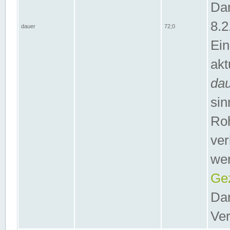
Dar
8.2
dauer
72;0
Ein
akt
da
sin
Roh
ver
wer
Gez
Dar
Ver