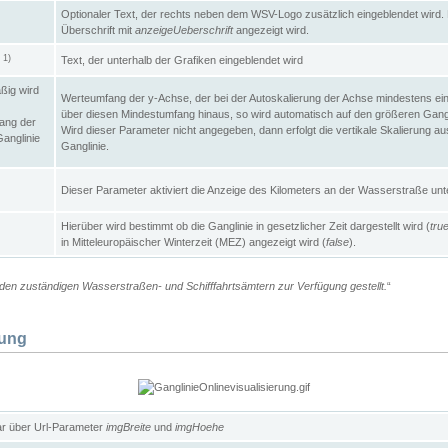
Optionaler Text, der rechts neben dem WSV-Logo zusätzlich eingeblendet wird. 
Überschrift mit
anzeigeUeberschrift
angezeigt wird.
1)
Text, der unterhalb der Grafiken eingeblendet wird
t
ßig wird
Werteumfang der y-Achse, der bei der Autoskalierung der Achse mindestens ein
über diesen Mindestumfang hinaus, so wird automatisch auf den größeren Gangl
ang der
Wird dieser Parameter nicht angegeben, dann erfolgt die vertikale Skalierung au
Ganglinie
Ganglinie.
Dieser Parameter aktiviert die Anzeige des Kilometers an der Wasserstraße unte
Hierüber wird bestimmt ob die Ganglinie in gesetzlicher Zeit dargestellt wird (
tru
in Mitteleuropäischer Winterzeit (MEZ) angezeigt wird (
false
).
en zuständigen Wasserstraßen- und Schifffahrtsämtern zur Verfügung gestellt.
“
lung
ar über Url-Parameter
imgBreite
und
imgHoehe