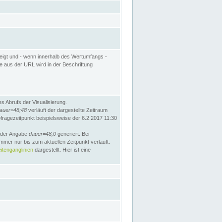
eigt und - wenn innerhalb des Wertumfangs -
te aus der URL wird in der Beschriftung
 Abrufs der Visualisierung.
auer=48;48
verläuft der dargestellte Zeitraum
bfragezeitpunkt beispielsweise der 6.2.2017 11:30
t der Angabe
dauer=48;0
generiert. Bei
mmer nur bis zum aktuellen Zeitpunkt verläuft.
tenganglinien
dargestellt. Hier ist eine