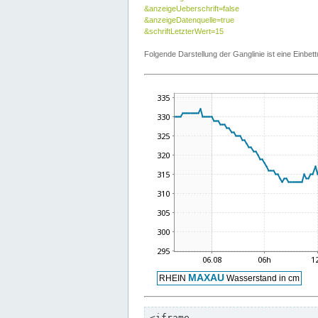
&anzeigeUeberschrift=false
&anzeigeDatenquelle=true
&schriftLetzterWert=15
Folgende Darstellung der Ganglinie ist eine Einb
<iframe
