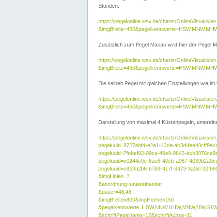
Stunden:
https://pegelonline.wsv.de/charts/OnlineVisuali
&imgBreite=450&pegelkennwerte=HSW,MNW,MH
Zusätzlich zum Pegel Maxau wird hier der Pegel Ma
https://pegelonline.wsv.de/charts/OnlineVisual
&imgBreite=450&pegelkennwerte=HSW,MNW,MH
Die selben Pegel mit gleichen Einstellungen wie im
https://pegelonline.wsv.de/charts/OnlineVisual
&imgBreite=450&pegelkennwerte=HSW,MNW,MHW
Darstellung von maximal 4 Küstenpegeln, untereina
https://pegelonline.wsv.de/charts/OnlineVisualisie
pegeluuid=8727ebfd-e2e1-43da-ab3d-fee48cff9ac
pegeluuid=7febef93-09ce-49e9-9643-ecb3076ce9
pegeluuid=c0244c0e-6ae6-40cb-a967-4039b2a0c
pegeluuid=c8b9a2b6-b783-417f-8479-3a0d732fb9
&imgLinien=2
&anordnung=untereinander
&dauer=48;48
&imgBreite=800&imgHoehe=150
&pegelkennwerte=HSW,NNW,HHW,MNW,MW,GLW,
&schriftPegelname=12&schriftAchse=11