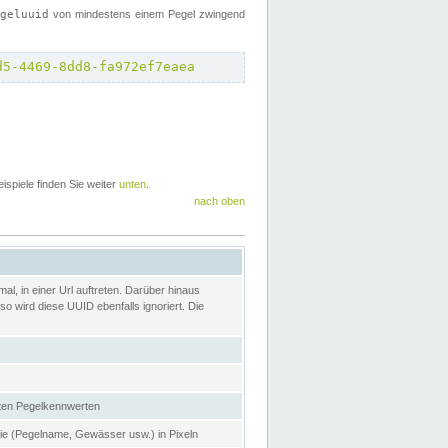
egeluuid
von mindestens einem Pegel zwingend
d5-4469-8dd8-fa972ef7eaea
eispiele finden Sie weiter
unten
.
nach oben
l, in einer Url auftreten. Darüber hinaus
o wird diese UUID ebenfalls ignoriert. Die
gten Pegelkennwerten
nie (Pegelname, Gewässer usw.) in Pixeln