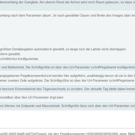
erteumfang der Ganglinie. Am oberen Rand der Achse wird noch Raum gelassen, so dass sic
teumfang nach dem Parameter
dauer
. Je nach gewählter Dauer und Breite des Images über
im
größten Detailangaben automatisch gewählt, so lange sich die Labels nicht überlappen.
gsform gewählt.
schriftAchse
konfigurierbar.
und Maßeinheit. Die Schriftgrößte ist über den Url-Parameter
schriftPegelname
konfigurierb
angegebenen Pegelkennwertkürzel werden hier aufgeführt, unabhängig davon ob sie in den Ga
ner zweiten Zeile aufgelistet. Die Schriftgrößte ist über der Url-Parameter
schriftPegelname
ne bessere Erkennbarkeit des Tageswechsels zu erzielen. Der aktuelle Tag bleibt dabei imme
 einstellbar über den Url-Parameter
imgLinien
n) Wertes mit Zeitpunkt und Masseinheit. Schriftgröße lässt sich über den Url-Parameter
sch
-e2d5-4469-8dd8-fa972ef7eaea) mit den Pegelkennwerten HSW,MNW,MHW,MW, einer Bildbre