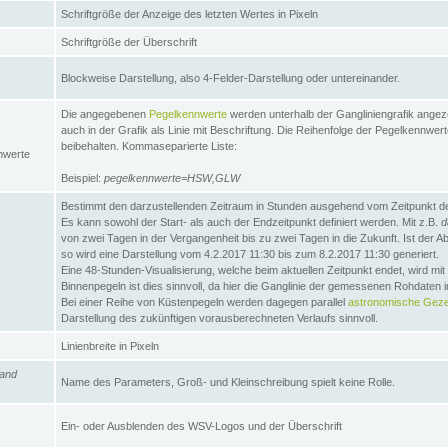
Schriftgröße der Anzeige des letzten Wertes in Pixeln
Schriftgröße der Überschrift
Blockweise Darstellung, also 4-Felder-Darstellung oder untereinander.
Die angegebenen
Pegelkennwerte
werden unterhalb der Gangliniengrafik angez
auch in der Grafik als Linie mit Beschriftung. Die Reihenfolge der Pegelkennwer
beibehalten. Kommaseparierte Liste:
nwerte
Beispiel:
pegelkennwerte=HSW,GLW
Bestimmt den darzustellenden Zeitraum in Stunden ausgehend vom Zeitpunkt des
Es kann sowohl der Start- als auch der Endzeitpunkt definiert werden. Mit z.B.
d
von zwei Tagen in der Vergangenheit bis zu zwei Tagen in die Zukunft. Ist der A
so wird eine Darstellung vom 4.2.2017 11:30 bis zum 8.2.2017 11:30 generiert.
Eine 48-Stunden-Visualisierung, welche beim aktuellen Zeitpunkt endet, wird mi
Binnenpegeln ist dies sinnvoll, da hier die Ganglinie der gemessenen Rohdaten i
Bei einer Reihe von Küstenpegeln werden dagegen parallel
astronomische Gezei
Darstellung des zukünftigen vorausberechneten Verlaufs sinnvoll.
Linienbreite in Pixeln
and
Name des Parameters, Groß- und Kleinschreibung spielt keine Rolle.
Ein- oder Ausblenden des WSV-Logos und der Überschrift