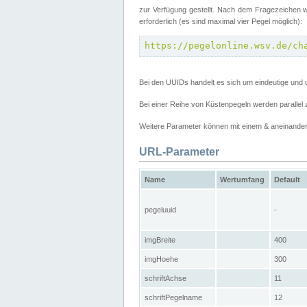
zur Verfügung gestellt. Nach dem Fragezeichen w
erforderlich (es sind maximal vier Pegel möglich):
https://pegelonline.wsv.de/ch
Bei den UUIDs handelt es sich um eindeutige und 
Bei einer Reihe von Küstenpegeln werden parall
Weitere Parameter können mit einem & aneinander
URL-Parameter
Name
Wertumfang
Default
pegeluuid
-
imgBreite
400
imgHoehe
300
schriftAchse
11
schriftPegelname
12