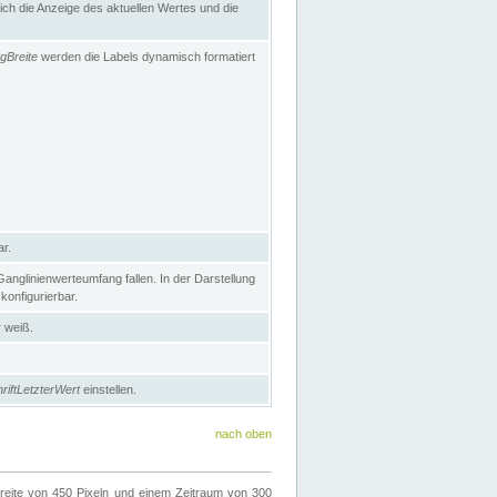
h die Anzeige des aktuellen Wertes und die
gBreite
werden die Labels dynamisch formatiert
ar.
nglinienwerteumfang fallen. In der Darstellung
konfigurierbar.
r weiß.
riftLetzterWert
einstellen.
nach oben
ite von 450 Pixeln und einem Zeitraum von 300