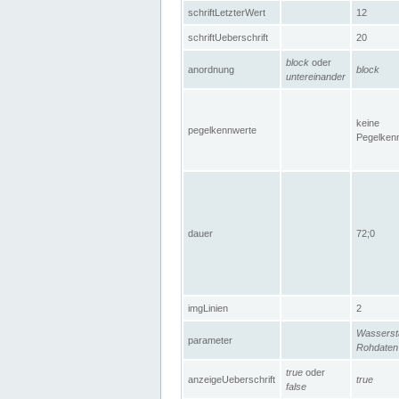
schriftLetzterWert
12
schriftUeberschrift
20
block
oder
anordnung
block
untereinander
keine
pegelkennwerte
Pegelken
dauer
72;0
imgLinien
2
Wasserst
parameter
Rohdaten
true
oder
anzeigeUeberschrift
true
false