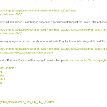
sierungGanglinie?pegeluuid=b6c6d5c8-e2d5-4469-8dd8-fa972ef7eaea
W,MW&dauer=300;0
inz mit den selben Einstellungen angezeigt (Standardeinstellung ist "im Block", also nebenei
isierungGanglinie?pegeluuid=b6c6d5c8-e2d5-4469-8dd8-fa972ef7eaea&pegeluuid=a37a9aa3-45
W,MW&dauer=300;0
 vorangegangenen Beispiel, nur diesmal werden die Pegel untereinander dargestellt anstatt in 
isierungGanglinie?pegeluuid=b6c6d5c8-e2d5-4469-8dd8-fa972ef7eaea&pegeluuid=a37a9aa3-45
,MW&dauer=300;0&anordnung=untereinander
nder. Bei einer Reihe von Küstenpegeln werden hier parallel
astronomische Gezeitenganglin
rungGanglinie?
c&
a7&
e7c&
01
MHW,NSW,RNW,ZS_I,ZS_II,M_I,M_II,TuGLW