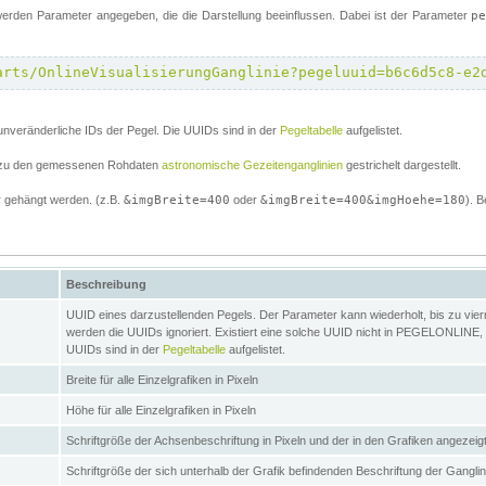
erden Parameter angegeben, die die Darstellung beeinflussen. Dabei ist der Parameter
p
arts/OnlineVisualisierungGanglinie?pegeluuid=b6c6d5c8-e2
unveränderliche IDs der Pegel. Die UUIDs sind in der
Pegeltabelle
aufgelistet.
el zu den gemessenen Rohdaten
astronomische Gezeitenganglinien
gestrichelt dargestellt.
 gehängt werden. (z.B.
&imgBreite=400
oder
&imgBreite=400&imgHoehe=180
). B
Beschreibung
UUID eines darzustellenden Pegels. Der Parameter kann wiederholt, bis zu vierma
werden die UUIDs ignoriert. Existiert eine solche UUID nicht in PEGELONLINE, s
UUIDs sind in der
Pegeltabelle
aufgelistet.
Breite für alle Einzelgrafiken in Pixeln
Höhe für alle Einzelgrafiken in Pixeln
Schriftgröße der Achsenbeschriftung in Pixeln und der in den Grafiken angezei
Schriftgröße der sich unterhalb der Grafik befindenden Beschriftung der Gangli