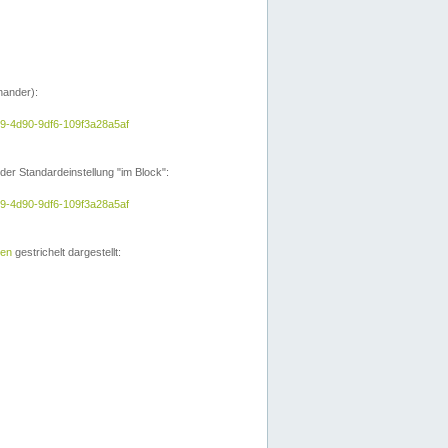
nander):
e9-4d90-9df6-109f3a28a5af
der Standardeinstellung "im Block":
e9-4d90-9df6-109f3a28a5af
ien
gestrichelt dargestellt: