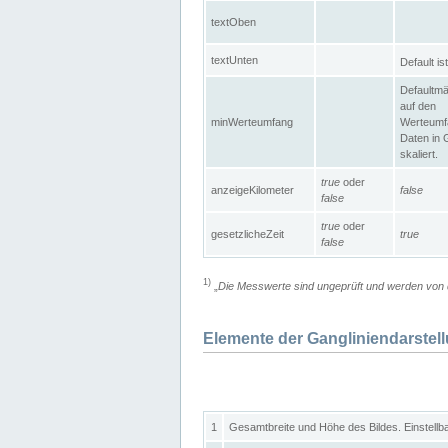
textOben
textUnten
Default is
Defaultmä
auf den
minWerteumfang
Werteumf
Daten in 
skaliert.
true
oder
anzeigeKilometer
false
false
true
oder
gesetzlicheZeit
true
false
1)
„
Die Messwerte sind ungeprüft und werden von d
Elemente der Gangliniendarstel
1
Gesamtbreite und Höhe des Bildes. Einstellb