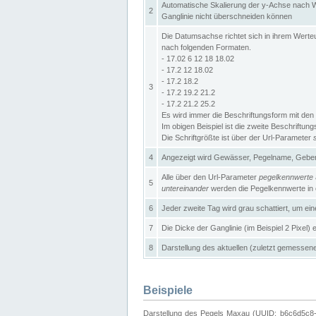
Automatische Skalierung der y-Achse nach W
2
Ganglinie nicht überschneiden können
Die Datumsachse richtet sich in ihrem Wer
nach folgenden Formaten.
- 17.02 6 12 18 18.02
- 17.2 12 18.02
- 17.2 18.2
3
- 17.2 19.2 21.2
- 17.2 21.2 25.2
Es wird immer die Beschriftungsform mit den 
Im obigen Beispiel ist die zweite Beschriftun
Die Schriftgrößte ist über der Url-Parameter
4
Angezeigt wird Gewässer, Pegelname, Geber 
Alle über den Url-Parameter
pegelkennwerte
5
untereinander
werden die Pegelkennwerte in ei
6
Jeder zweite Tag wird grau schattiert, um ei
7
Die Dicke der Ganglinie (im Beispiel 2 Pixel)
8
Darstellung des aktuellen (zuletzt gemessene
Beispiele
Darstellung des Pegels Maxau (UUID: b6c6d5c8