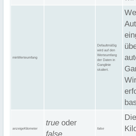
Wer
Aut
ein
übe
Defaultmäßig
wird auf den
Werteumfang
aut
minWerteumfang
der Daten in
Ganglinie
Gan
skaliert.
Wir
erf
bas
Die
true
oder
Kil
anzeigeKilometer
false
false