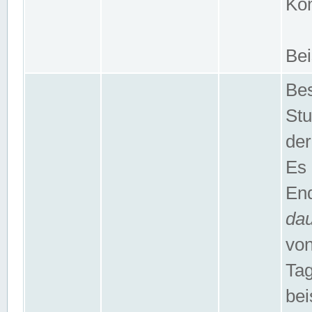
Kom
Bei
Bes
Stu
der
Es 
End
da
von
Tag
bei