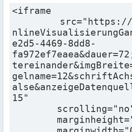
<iframe

	src="https://pegelonline.wsv.de/charts/O
nlineVisualisierungGa
e2d5-4469-8dd8-
fa972ef7eaea&dauer=72
tereinander&imgBreite
gelname=12&schriftAch
alse&anzeigeDatenquel
15"

	scrolling="no"

	marginheight="10"

	marginwidth="0"
