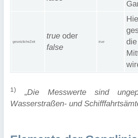
Gan
Hie
ges
true
oder
die
gesetzlicheZeit
true
false
Mit
wir
1)
„
Die Messwerte sind ungep
Wasserstraßen- und Schifffahrtsämte