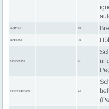
ign
auf
Bre
imgBreite
400
Höh
imgHoehe
300
Sch
und
schriftAchse
11
Pe
Sch
bef
schriftPegelname
12
(Pe