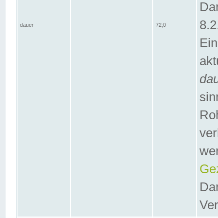
Dar
8.2
dauer
72;0
Ein
akt
da
sin
Roh
ver
wer
Gez
Dar
Ver