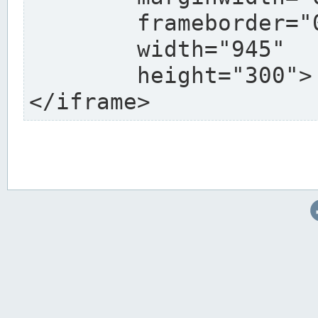
	frameborder="0"

	width="945"

	height="300">

</iframe>