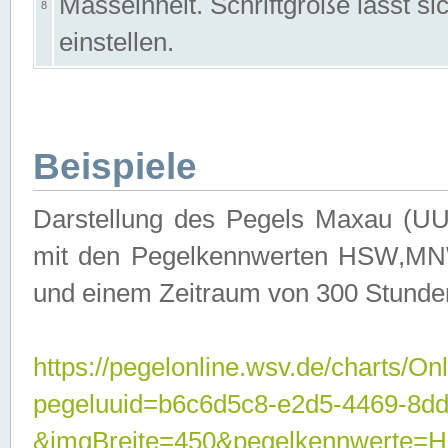
Masseinheit. Schriftgröße lässt s
8
einstellen.
Beispiele
Darstellung des Pegels Maxau (UU
mit den Pegelkennwerten HSW,MNW
und einem Zeitraum von 300 Stunde
https://pegelonline.wsv.de/charts/On
pegeluuid=b6c6d5c8-e2d5-4469-8dd
&imgBreite=450&pegelkennwert