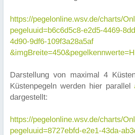
https://pegelonline.wsv.de/charts/On
pegeluuid=b6c6d5c8-e2d5-4469-8d
4d90-9df6-109f3a28a5af
&imgBreite=450&pegelkennwerte
Darstellung von maximal 4 Küsten
Küstenpegeln werden hier parallel
dargestellt:
https://pegelonline.wsv.de/charts/On
pegeluuid=8727ebfd-e2e1-43da-ab3