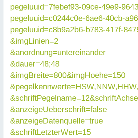
pegeluuid=7febef93-09ce-49e9-964
pegeluuid=c0244c0e-6ae6-40cb-a9
pegeluuid=c8b9a2b6-b783-417f-847
&imgLinien=2
&anordnung=untereinander
&dauer=48;48
&imgBreite=800&imgHoehe=150
&pegelkennwerte=HSW,NNW,HHW
&schriftPegelname=12&schriftAchs
&anzeigeUeberschrift=false
&anzeigeDatenquelle=true
&schriftLetzterWert=15