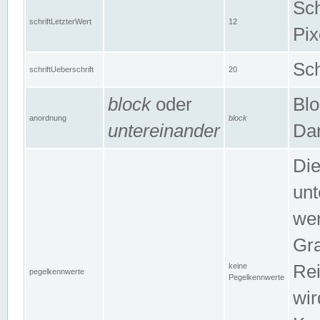
Sch
schriftLetzterWert
12
Pix
Sch
schriftUeberschrift
20
block
oder
Blo
anordnung
block
untereinander
Dar
Di
unt
wen
Gra
keine
Rei
pegelkennwerte
Pegelkennwerte
wir