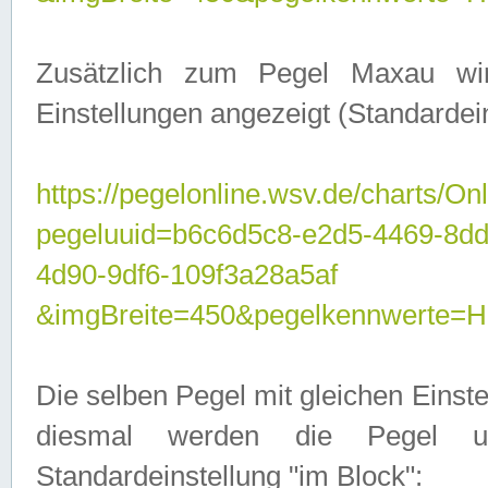
Zusätzlich zum Pegel Maxau wi
Einstellungen angezeigt (Standardein
https://pegelonline.wsv.de/charts/On
pegeluuid=b6c6d5c8-e2d5-4469-8d
4d90-9df6-109f3a28a5af
&imgBreite=450&pegelkennwert
Die selben Pegel mit gleichen Einst
diesmal werden die Pegel unt
Standardeinstellung "im Block":