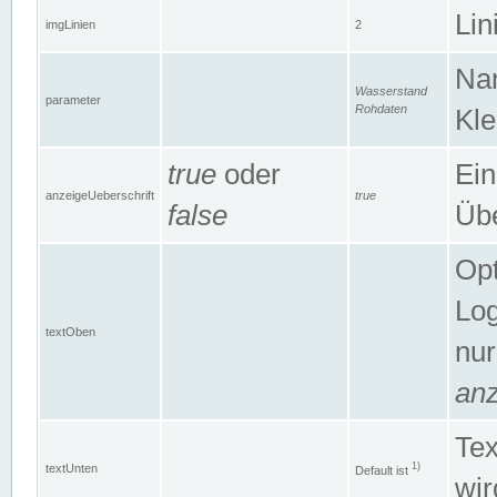
Lin
imgLinien
2
Na
Wasserstand
parameter
Rohdaten
Kle
true
oder
Ein
anzeigeUeberschrift
true
false
Übe
Opt
Log
textOben
nur
anz
Tex
1)
textUnten
Default ist
wir