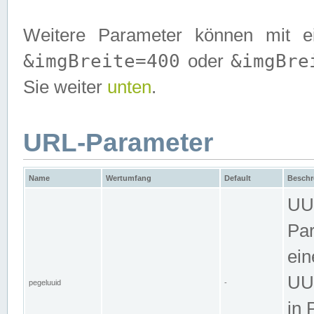
Weitere Parameter können mit e
&imgBreite=400
&imgBre
oder
Sie weiter
unten
.
URL-Parameter
Name
Wertumfang
Default
Beschr
UUI
Par
ein
UUI
pegeluuid
-
in 