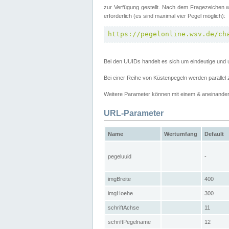
zur Verfügung gestellt. Nach dem Fragezeichen w
erforderlich (es sind maximal vier Pegel möglich):
https://pegelonline.wsv.de/ch
Bei den UUIDs handelt es sich um eindeutige und 
Bei einer Reihe von Küstenpegeln werden parall
Weitere Parameter können mit einem & aneinander
URL-Parameter
Name
Wertumfang
Default
pegeluuid
-
imgBreite
400
imgHoehe
300
schriftAchse
11
schriftPegelname
12