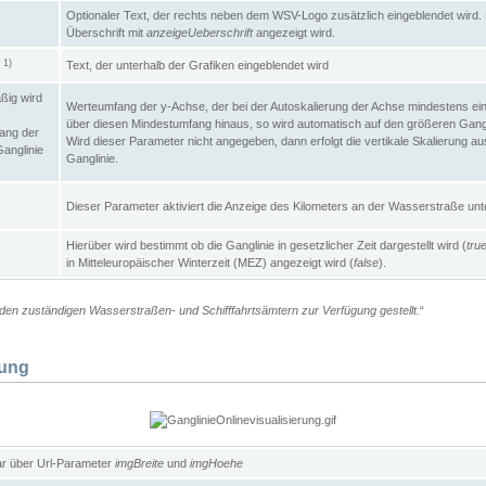
Optionaler Text, der rechts neben dem WSV-Logo zusätzlich eingeblendet wird. 
Überschrift mit
anzeigeUeberschrift
angezeigt wird.
1)
Text, der unterhalb der Grafiken eingeblendet wird
t
ßig wird
Werteumfang der y-Achse, der bei der Autoskalierung der Achse mindestens ein
über diesen Mindestumfang hinaus, so wird automatisch auf den größeren Gangl
ang der
Wird dieser Parameter nicht angegeben, dann erfolgt die vertikale Skalierung au
Ganglinie
Ganglinie.
Dieser Parameter aktiviert die Anzeige des Kilometers an der Wasserstraße unte
Hierüber wird bestimmt ob die Ganglinie in gesetzlicher Zeit dargestellt wird (
tru
in Mitteleuropäischer Winterzeit (MEZ) angezeigt wird (
false
).
en zuständigen Wasserstraßen- und Schifffahrtsämtern zur Verfügung gestellt.
“
lung
ar über Url-Parameter
imgBreite
und
imgHoehe