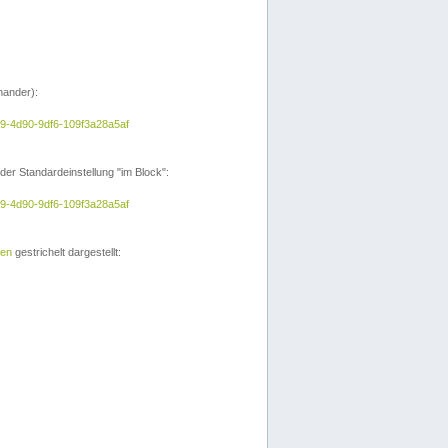
nander):
e9-4d90-9df6-109f3a28a5af
der Standardeinstellung "im Block":
e9-4d90-9df6-109f3a28a5af
ien
gestrichelt dargestellt: