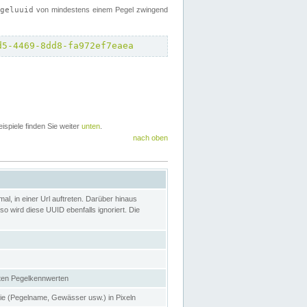
egeluuid
von mindestens einem Pegel zwingend
d5-4469-8dd8-fa972ef7eaea
eispiele finden Sie weiter
unten
.
nach oben
l, in einer Url auftreten. Darüber hinaus
o wird diese UUID ebenfalls ignoriert. Die
gten Pegelkennwerten
nie (Pegelname, Gewässer usw.) in Pixeln