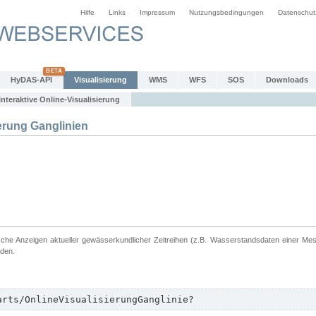
Hilfe
Links
Impressum
Nutzungsbedingungen
Datenschut
HyDAS-API
Visualisierung
WMS
WFS
SOS
Downloads
Interaktive Online-Visualisierung
erung Ganglinien
ische Anzeigen aktueller gewässerkundlicher Zeitreihen (z.B. Wasserstandsdaten einer Me
rden.
arts/OnlineVisualisierungGanglinie?