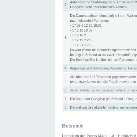
Automatische Skalierung der y-Achse nach W
2
Ganglinie nicht überschneiden können
Die Datumsachse richtet sich in ihrem Wer
nach folgenden Formaten.
- 17.02 6 12 18 18.02
- 17.2 12 18.02
- 17.2 18.2
3
- 17.2 19.2 21.2
- 17.2 21.2 25.2
Es wird immer die Beschriftungsform mit den 
Im obigen Beispiel ist die zweite Beschriftun
Die Schriftgrößte ist über der Url-Parameter
4
Angezeigt wird Gewässer, Pegelname, Geber 
Alle über den Url-Parameter
pegelkennwerte
5
untereinander
werden die Pegelkennwerte in ei
6
Jeder zweite Tag wird grau schattiert, um ei
7
Die Dicke der Ganglinie (im Beispiel 2 Pixel)
8
Darstellung des aktuellen (zuletzt gemessene
Beispiele
Darstellung des Pegels Maxau (UUID: b6c6d5c8