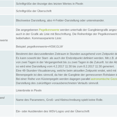
Schriftgröße der Anzeige des letzten Wertes in Pixeln
Schriftgröße der Überschrift
Blockweise Darstellung, also 4-Felder-Darstellung oder untereinander.
Die angegebenen
Pegelkennwerte
werden unterhalb der Gangliniengrafik angez
auch in der Grafik als Linie mit Beschriftung. Die Reihenfolge der Pegelkennwer
beibehalten. Kommaseparierte Liste:
nwerte
Beispiel:
pegelkennwerte=HSW,GLW
Bestimmt den darzustellenden Zeitraum in Stunden ausgehend vom Zeitpunkt des
Es kann sowohl der Start- als auch der Endzeitpunkt definiert werden. Mit z.B.
d
von zwei Tagen in der Vergangenheit bis zu zwei Tagen in die Zukunft. Ist der A
so wird eine Darstellung vom 4.2.2017 11:30 bis zum 8.2.2017 11:30 generiert.
Eine 48-Stunden-Visualisierung, welche beim aktuellen Zeitpunkt endet, wird mi
Binnenpegeln ist dies sinnvoll, da hier die Ganglinie der gemessenen Rohdaten i
Bei einer Reihe von Küstenpegeln werden dagegen parallel
astronomische Gezei
Darstellung des zukünftigen vorausberechneten Verlaufs sinnvoll.
Linienbreite in Pixeln
and
Name des Parameters, Groß- und Kleinschreibung spielt keine Rolle.
Ein- oder Ausblenden des WSV-Logos und der Überschrift