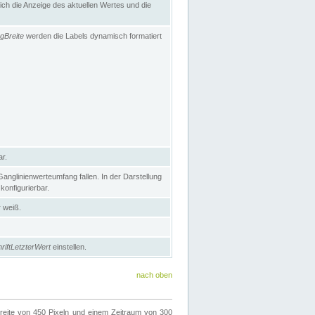
h die Anzeige des aktuellen Wertes und die
gBreite
werden die Labels dynamisch formatiert
ar.
nglinienwerteumfang fallen. In der Darstellung
konfigurierbar.
r weiß.
riftLetzterWert
einstellen.
nach oben
ite von 450 Pixeln und einem Zeitraum von 300