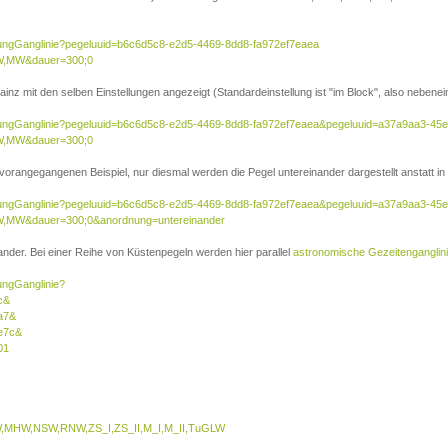
sierungGanglinie?pegeluuid=b6c6d5c8-e2d5-4469-8dd8-fa972ef7eaea
W,MW&dauer=300;0
inz mit den selben Einstellungen angezeigt (Standardeinstellung ist "im Block", also nebenei
isierungGanglinie?pegeluuid=b6c6d5c8-e2d5-4469-8dd8-fa972ef7eaea&pegeluuid=a37a9aa3-45
W,MW&dauer=300;0
 vorangegangenen Beispiel, nur diesmal werden die Pegel untereinander dargestellt anstatt in 
isierungGanglinie?pegeluuid=b6c6d5c8-e2d5-4469-8dd8-fa972ef7eaea&pegeluuid=a37a9aa3-45
,MW&dauer=300;0&anordnung=untereinander
nder. Bei einer Reihe von Küstenpegeln werden hier parallel
astronomische Gezeitenganglin
rungGanglinie?
c&
a7&
e7c&
01
MHW,NSW,RNW,ZS_I,ZS_II,M_I,M_II,TuGLW