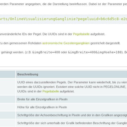
erden Parameter angegeben, die die Darstellung beeinflussen. Dabei ist der Parameter
p
arts/OnlineVisualisierungGanglinie?pegeluuid=b6c6d5c8-e2
unveränderliche IDs der Pegel. Die UUIDs sind in der
Pegeltabelle
aufgelistet.
el zu den gemessenen Rohdaten
astronomische Gezeitenganglinien
gestrichelt dargestellt.
 gehängt werden. (z.B.
&imgBreite=400
oder
&imgBreite=400&imgHoehe=180
). B
Beschreibung
UUID eines darzustellenden Pegels. Der Parameter kann wiederholt, bis zu vierma
werden die UUIDs ignoriert. Existiert eine solche UUID nicht in PEGELONLINE, s
UUIDs sind in der
Pegeltabelle
aufgelistet.
Breite für alle Einzelgrafiken in Pixeln
Höhe für alle Einzelgrafiken in Pixeln
Schriftgröße der Achsenbeschriftung in Pixeln und der in den Grafiken angezei
Schriftgröße der sich unterhalb der Grafik befindenden Beschriftung der Gangli