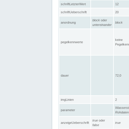
schriftLetzterWert
12
schriftUeberschrift
20
block
oder
anordnung
block
untereinander
keine
pegelkennwerte
Pegelken
dauer
72;0
imgLinien
2
Wasserst
parameter
Rohdaten
true
oder
anzeigeUeberschrift
true
false