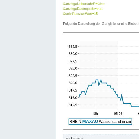
&anzeigeUeberschrift=false
&anzeigeDatenquelle=true
&schriftLetzterWert=15
Folgende Darstellung der Ganglinie ist eine Einb
<iframe
