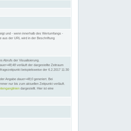
eigt und - wenn innerhalb des Wertumfangs -
te aus der URL wird in der Beschriftung
 Abrufs der Visualisierung.
auer=48;48
verläuft der dargestellte Zeitraum
bfragezeitpunkt beispielsweise der 6.2.2017 11:30
t der Angabe
dauer=48;0
generiert. Bei
mmer nur bis zum aktuellen Zeitpunkt verläuft.
tenganglinien
dargestellt. Hier ist eine