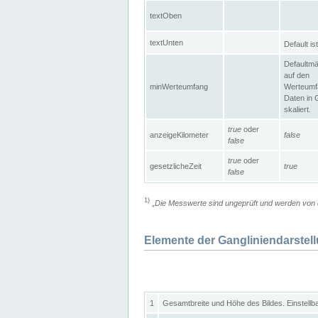
textOben
textUnten
Default is
Defaultmä
auf den
minWerteumfang
Werteumf
Daten in 
skaliert.
true
oder
anzeigeKilometer
false
false
true
oder
gesetzlicheZeit
true
false
1)
„
Die Messwerte sind ungeprüft und werden von d
Elemente der Gangliniendarstel
1
Gesamtbreite und Höhe des Bildes. Einstellb