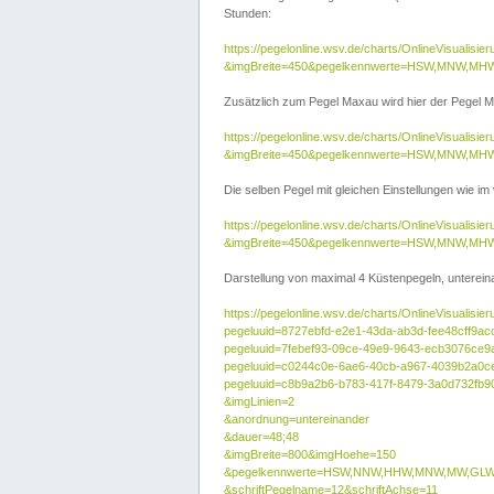
Stunden:
https://pegelonline.wsv.de/charts/OnlineVisuali
&imgBreite=450&pegelkennwerte=HSW,MNW,MH
Zusätzlich zum Pegel Maxau wird hier der Pegel Ma
https://pegelonline.wsv.de/charts/OnlineVisual
&imgBreite=450&pegelkennwerte=HSW,MNW,MH
Die selben Pegel mit gleichen Einstellungen wie im
https://pegelonline.wsv.de/charts/OnlineVisual
&imgBreite=450&pegelkennwerte=HSW,MNW,MHW
Darstellung von maximal 4 Küstenpegeln, untereina
https://pegelonline.wsv.de/charts/OnlineVisualisie
pegeluuid=8727ebfd-e2e1-43da-ab3d-fee48cff9ac
pegeluuid=7febef93-09ce-49e9-9643-ecb3076ce9
pegeluuid=c0244c0e-6ae6-40cb-a967-4039b2a0c
pegeluuid=c8b9a2b6-b783-417f-8479-3a0d732fb9
&imgLinien=2
&anordnung=untereinander
&dauer=48;48
&imgBreite=800&imgHoehe=150
&pegelkennwerte=HSW,NNW,HHW,MNW,MW,GLW,
&schriftPegelname=12&schriftAchse=11