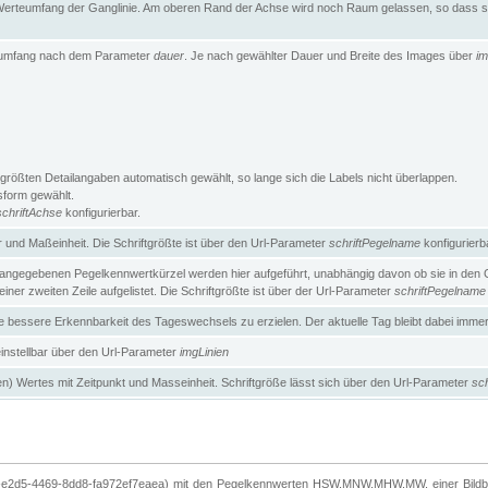
erteumfang der Ganglinie. Am oberen Rand der Achse wird noch Raum gelassen, so dass sic
teumfang nach dem Parameter
dauer
. Je nach gewählter Dauer und Breite des Images über
im
größten Detailangaben automatisch gewählt, so lange sich die Labels nicht überlappen.
gsform gewählt.
schriftAchse
konfigurierbar.
und Maßeinheit. Die Schriftgrößte ist über den Url-Parameter
schriftPegelname
konfigurierb
angegebenen Pegelkennwertkürzel werden hier aufgeführt, unabhängig davon ob sie in den Ga
ner zweiten Zeile aufgelistet. Die Schriftgrößte ist über der Url-Parameter
schriftPegelname
ne bessere Erkennbarkeit des Tageswechsels zu erzielen. Der aktuelle Tag bleibt dabei imme
 einstellbar über den Url-Parameter
imgLinien
n) Wertes mit Zeitpunkt und Masseinheit. Schriftgröße lässt sich über den Url-Parameter
sch
-e2d5-4469-8dd8-fa972ef7eaea) mit den Pegelkennwerten HSW,MNW,MHW,MW, einer Bildbre