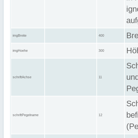
ign
auf
Bre
imgBreite
400
Höh
imgHoehe
300
Sch
und
schriftAchse
11
Pe
Sch
bef
schriftPegelname
12
(Pe