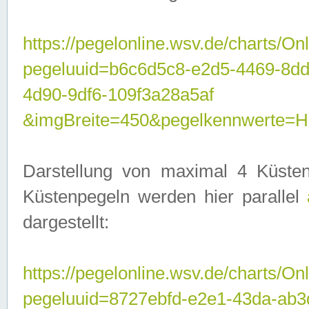
https://pegelonline.wsv.de/charts/On
pegeluuid=b6c6d5c8-e2d5-4469-8d
4d90-9df6-109f3a28a5af
&imgBreite=450&pegelkennwerte
Darstellung von maximal 4 Küsten
Küstenpegeln werden hier parallel
dargestellt:
https://pegelonline.wsv.de/charts/On
pegeluuid=8727ebfd-e2e1-43da-ab3