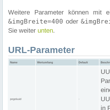
Weitere Parameter können mit e
&imgBreite=400
&imgBre
oder
Sie weiter
unten
.
URL-Parameter
Name
Wertumfang
Default
Beschr
UUI
Par
ein
UUI
pegeluuid
-
in 