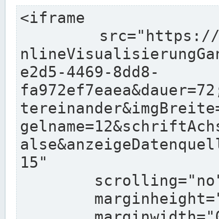
<iframe

	src="https://pegelonline.wsv.de/charts/O
nlineVisualisierungGa
e2d5-4469-8dd8-
fa972ef7eaea&dauer=72
tereinander&imgBreite
gelname=12&schriftAch
alse&anzeigeDatenquel
15"

	scrolling="no"

	marginheight="10"

	marginwidth="0"
