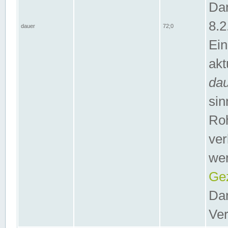
Dar
8.2
dauer
72;0
Ein
akt
da
sin
Roh
ver
wer
Gez
Dar
Ver