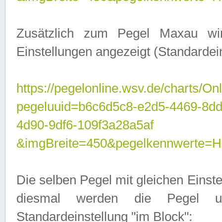
Zusätzlich zum Pegel Maxau wi
Einstellungen angezeigt (Standardein
https://pegelonline.wsv.de/charts/On
pegeluuid=b6c6d5c8-e2d5-4469-8d
4d90-9df6-109f3a28a5af
&imgBreite=450&pegelkennwert
Die selben Pegel mit gleichen Einst
diesmal werden die Pegel unt
Standardeinstellung "im Block":