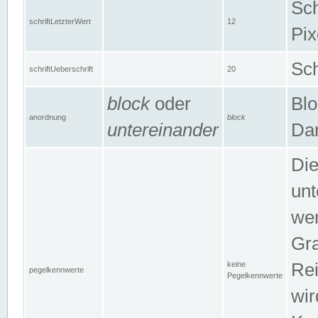
Sch
schriftLetzterWert
12
Pix
Sch
schriftUeberschrift
20
block
oder
Blo
anordnung
block
untereinander
Dar
Di
unt
wen
Gra
keine
Rei
pegelkennwerte
Pegelkennwerte
wir