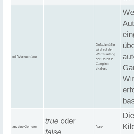
Wer
Aut
ein
übe
Defaultmäßig
wird auf den
Werteumfang
aut
minWerteumfang
der Daten in
Ganglinie
Gan
skaliert.
Wir
erf
bas
Die
true
oder
Kil
anzeigeKilometer
false
false