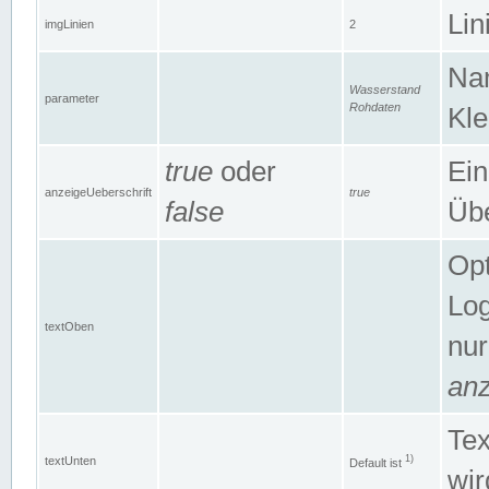
Lin
imgLinien
2
Na
Wasserstand
parameter
Rohdaten
Kle
true
oder
Ein
anzeigeUeberschrift
true
false
Übe
Opt
Log
textOben
nur
anz
Tex
1)
textUnten
Default ist
wir