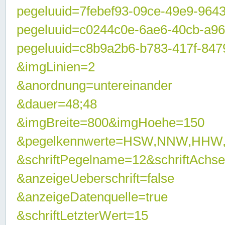
pegeluuid=7febef93-09ce-49e9-964
pegeluuid=c0244c0e-6ae6-40cb-a9
pegeluuid=c8b9a2b6-b783-417f-847
&imgLinien=2
&anordnung=untereinander
&dauer=48;48
&imgBreite=800&imgHoehe=150
&pegelkennwerte=HSW,NNW,HHW
&schriftPegelname=12&schriftAchs
&anzeigeUeberschrift=false
&anzeigeDatenquelle=true
&schriftLetzterWert=15