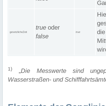
Gan
Hie
ges
true
oder
die
gesetzlicheZeit
true
false
Mit
wir
1)
„
Die Messwerte sind ungep
Wasserstraßen- und Schifffahrtsämte