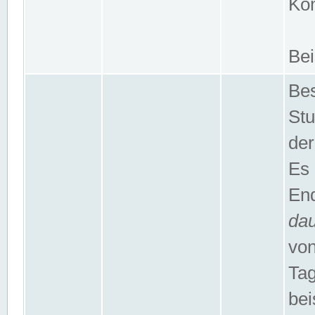
Kom
Bei
Bes
Stu
der
Es 
End
da
von
Tag
bei