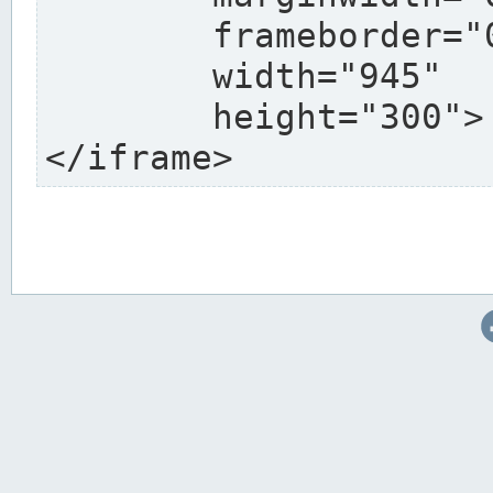
	frameborder="0"

	width="945"

	height="300">

</iframe>