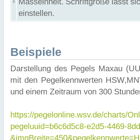
Masseinheit. Schriftgröße lässt s
8
einstellen.
Beispiele
Darstellung des Pegels Maxau (UU
mit den Pegelkennwerten HSW,MNW
und einem Zeitraum von 300 Stunde
https://pegelonline.wsv.de/charts/On
pegeluuid=b6c6d5c8-e2d5-4469-8dd
&imgBreite=450&pegelkennwert