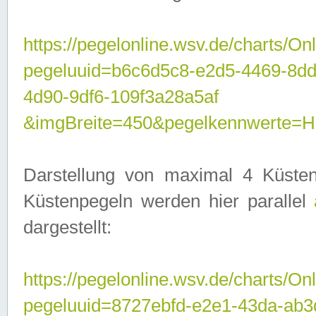
https://pegelonline.wsv.de/charts/On
pegeluuid=b6c6d5c8-e2d5-4469-8d
4d90-9df6-109f3a28a5af
&imgBreite=450&pegelkennwerte
Darstellung von maximal 4 Küsten
Küstenpegeln werden hier parallel
dargestellt:
https://pegelonline.wsv.de/charts/On
pegeluuid=8727ebfd-e2e1-43da-ab3