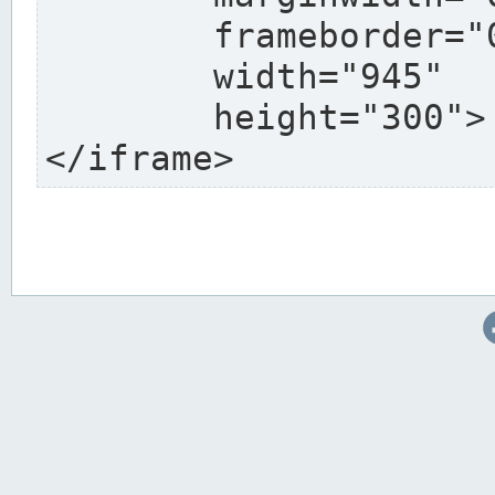
	frameborder="0"

	width="945"

	height="300">

</iframe>