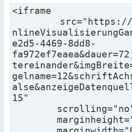
<iframe

	src="https://pegelonline.wsv.de/charts/O
nlineVisualisierungGa
e2d5-4469-8dd8-
fa972ef7eaea&dauer=72
tereinander&imgBreite
gelname=12&schriftAch
alse&anzeigeDatenquel
15"

	scrolling="no"

	marginheight="10"

	marginwidth="0"
