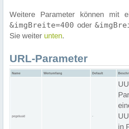
Weitere Parameter können mit e
&imgBreite=400
&imgBre
oder
Sie weiter
unten
.
URL-Parameter
Name
Wertumfang
Default
Beschr
UUI
Par
ein
UUI
pegeluuid
-
in 