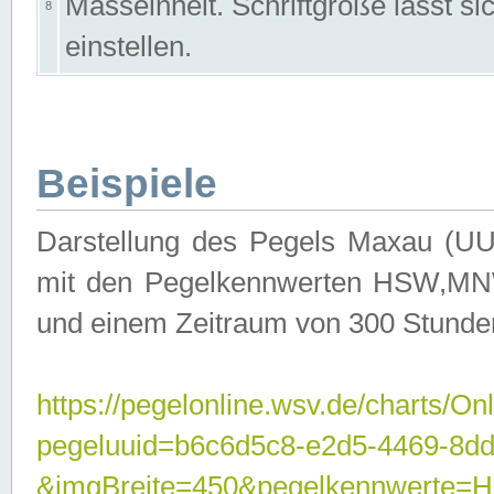
Masseinheit. Schriftgröße lässt s
8
einstellen.
Beispiele
Darstellung des Pegels Maxau (UU
mit den Pegelkennwerten HSW,MNW
und einem Zeitraum von 300 Stunde
https://pegelonline.wsv.de/charts/On
pegeluuid=b6c6d5c8-e2d5-4469-8dd
&imgBreite=450&pegelkennwert