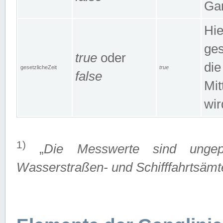
Gan
Hie
ges
true
oder
die
gesetzlicheZeit
true
false
Mit
wir
1)
„
Die Messwerte sind ungep
Wasserstraßen- und Schifffahrtsämte