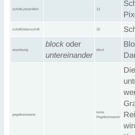
Sch
schriftLetzterWert
12
Pix
Sch
schriftUeberschrift
20
block
oder
Blo
anordnung
block
untereinander
Dar
Di
unt
wen
Gra
keine
Rei
pegelkennwerte
Pegelkennwerte
wir