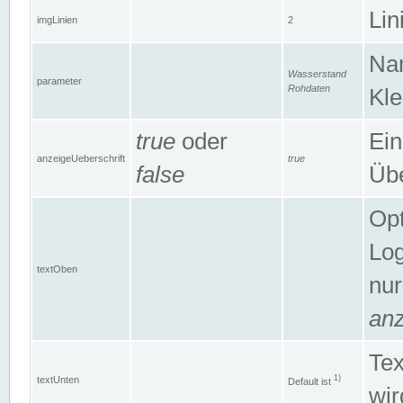
Lin
imgLinien
2
Na
Wasserstand
parameter
Rohdaten
Kle
true
oder
Ein
anzeigeUeberschrift
true
false
Übe
Opt
Log
textOben
nur
anz
Tex
1)
textUnten
Default ist
wir