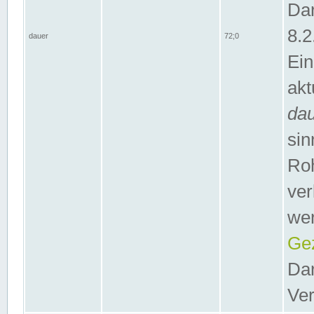
Dar
8.2
dauer
72;0
Ein
akt
da
sin
Roh
ver
wer
Gez
Dar
Ver