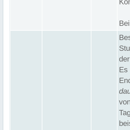
Kom
Bei
Bes
Stu
der
Es 
End
da
von
Tag
bei