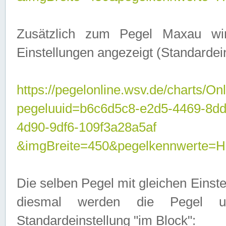
Zusätzlich zum Pegel Maxau wi
Einstellungen angezeigt (Standardein
https://pegelonline.wsv.de/charts/On
pegeluuid=b6c6d5c8-e2d5-4469-8d
4d90-9df6-109f3a28a5af
&imgBreite=450&pegelkennwert
Die selben Pegel mit gleichen Einst
diesmal werden die Pegel unt
Standardeinstellung "im Block":