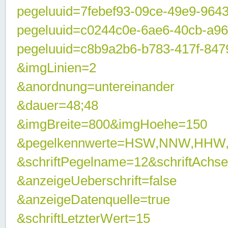
pegeluuid=7febef93-09ce-49e9-964
pegeluuid=c0244c0e-6ae6-40cb-a9
pegeluuid=c8b9a2b6-b783-417f-847
&imgLinien=2
&anordnung=untereinander
&dauer=48;48
&imgBreite=800&imgHoehe=150
&pegelkennwerte=HSW,NNW,HHW
&schriftPegelname=12&schriftAchs
&anzeigeUeberschrift=false
&anzeigeDatenquelle=true
&schriftLetzterWert=15