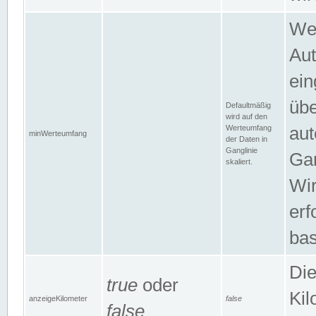
Wer
Aut
ein
übe
Defaultmäßig
wird auf den
Werteumfang
aut
minWerteumfang
der Daten in
Ganglinie
Gan
skaliert.
Wir
erf
bas
Die
true
oder
Kil
anzeigeKilometer
false
false