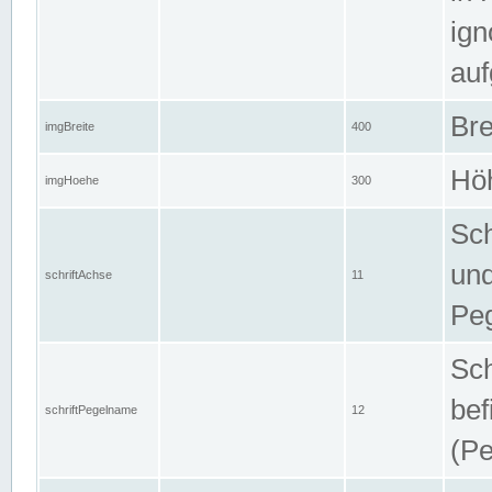
ign
auf
Bre
imgBreite
400
Höh
imgHoehe
300
Sch
und
schriftAchse
11
Pe
Sch
bef
schriftPegelname
12
(Pe