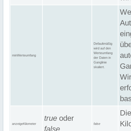
Wer
Aut
ein
übe
Defaultmäßig
wird auf den
Werteumfang
aut
minWerteumfang
der Daten in
Ganglinie
Gan
skaliert.
Wir
erf
bas
Die
true
oder
Kil
anzeigeKilometer
false
false