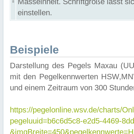
Masseinheit. Schriftgröße lässt s
8
einstellen.
Beispiele
Darstellung des Pegels Maxau (UU
mit den Pegelkennwerten HSW,MNW
und einem Zeitraum von 300 Stunde
https://pegelonline.wsv.de/charts/On
pegeluuid=b6c6d5c8-e2d5-4469-8dd
&imgBreite=450&pegelkennwert