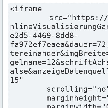
<iframe

	src="https://pegelonline.wsv.de/charts/O
nlineVisualisierungGa
e2d5-4469-8dd8-
fa972ef7eaea&dauer=72
tereinander&imgBreite
gelname=12&schriftAch
alse&anzeigeDatenquel
15"

	scrolling="no"

	marginheight="10"

	marginwidth="0"
