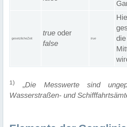
Gan
Hie
ges
true
oder
die
gesetzlicheZeit
true
false
Mit
wir
1)
„
Die Messwerte sind ungep
Wasserstraßen- und Schifffahrtsämte