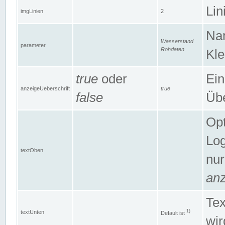
Lin
imgLinien
2
Na
Wasserstand
parameter
Rohdaten
Kle
true
oder
Ein
anzeigeUeberschrift
true
false
Übe
Opt
Log
textOben
nur
anz
Tex
1)
textUnten
Default ist
wir