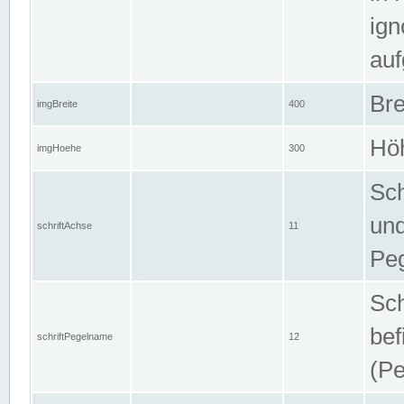
ign
auf
Bre
imgBreite
400
Höh
imgHoehe
300
Sch
und
schriftAchse
11
Pe
Sch
bef
schriftPegelname
12
(Pe