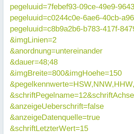
pegeluuid=7febef93-09ce-49e9-964
pegeluuid=c0244c0e-6ae6-40cb-a9
pegeluuid=c8b9a2b6-b783-417f-847
&imgLinien=2
&anordnung=untereinander
&dauer=48;48
&imgBreite=800&imgHoehe=150
&pegelkennwerte=HSW,NNW,HHW
&schriftPegelname=12&schriftAchs
&anzeigeUeberschrift=false
&anzeigeDatenquelle=true
&schriftLetzterWert=15