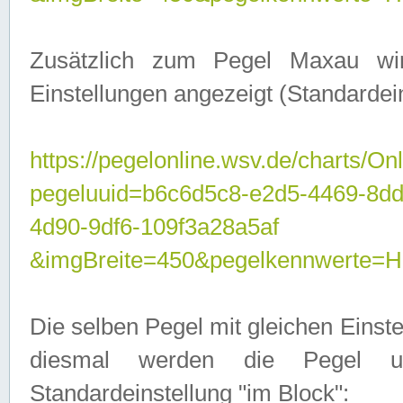
Zusätzlich zum Pegel Maxau wi
Einstellungen angezeigt (Standardein
https://pegelonline.wsv.de/charts/On
pegeluuid=b6c6d5c8-e2d5-4469-8d
4d90-9df6-109f3a28a5af
&imgBreite=450&pegelkennwert
Die selben Pegel mit gleichen Einst
diesmal werden die Pegel unt
Standardeinstellung "im Block":