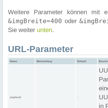
Weitere Parameter können mit e
&imgBreite=400
&imgBre
oder
Sie weiter
unten
.
URL-Parameter
Name
Wertumfang
Default
Beschr
UUI
Par
ein
UUI
pegeluuid
-
in 