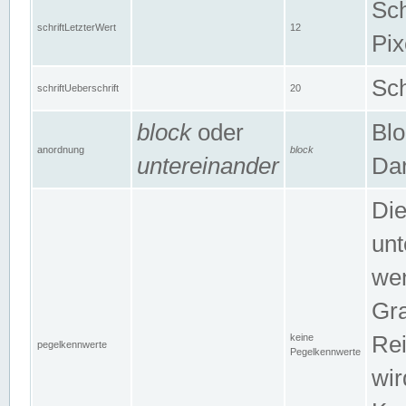
Sch
schriftLetzterWert
12
Pix
Sch
schriftUeberschrift
20
block
oder
Blo
anordnung
block
untereinander
Dar
Di
unt
wen
Gra
keine
Rei
pegelkennwerte
Pegelkennwerte
wir