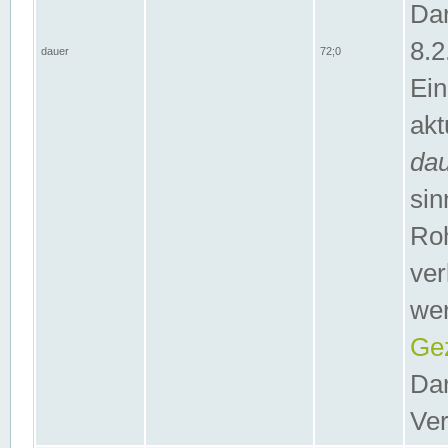
Dar
8.2
dauer
72;0
Ein
akt
da
sin
Roh
ver
wer
Gez
Dar
Ver