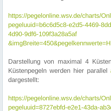
https://pegelonline.wsv.de/charts/On
pegeluuid=b6c6d5c8-e2d5-4469-8d
4d90-9df6-109f3a28a5af
&imgBreite=450&pegelkennwerte
Darstellung von maximal 4 Küsten
Küstenpegeln werden hier parallel
dargestellt:
https://pegelonline.wsv.de/charts/On
pegeluuid=8727ebfd-e2e1-43da-ab3