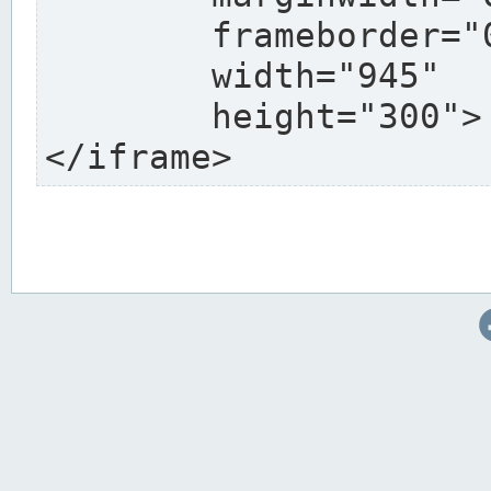
	frameborder="0"

	width="945"

	height="300">

</iframe>