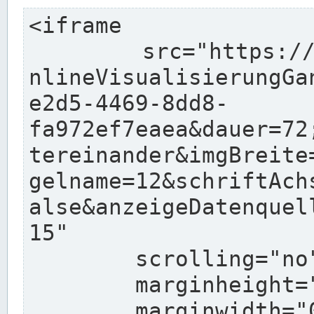
<iframe

	src="https://pegelonline.wsv.de/charts/O
nlineVisualisierungGa
e2d5-4469-8dd8-
fa972ef7eaea&dauer=72
tereinander&imgBreite
gelname=12&schriftAch
alse&anzeigeDatenquel
15"

	scrolling="no"

	marginheight="10"

	marginwidth="0"
