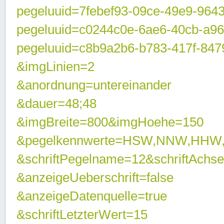
pegeluuid=7febef93-09ce-49e9-964
pegeluuid=c0244c0e-6ae6-40cb-a9
pegeluuid=c8b9a2b6-b783-417f-847
&imgLinien=2
&anordnung=untereinander
&dauer=48;48
&imgBreite=800&imgHoehe=150
&pegelkennwerte=HSW,NNW,HHW
&schriftPegelname=12&schriftAchs
&anzeigeUeberschrift=false
&anzeigeDatenquelle=true
&schriftLetzterWert=15