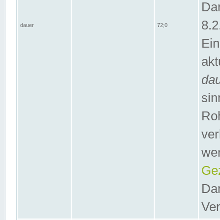
Dar
8.2
dauer
72;0
Ein
akt
da
sin
Roh
ver
wer
Gez
Dar
Ver