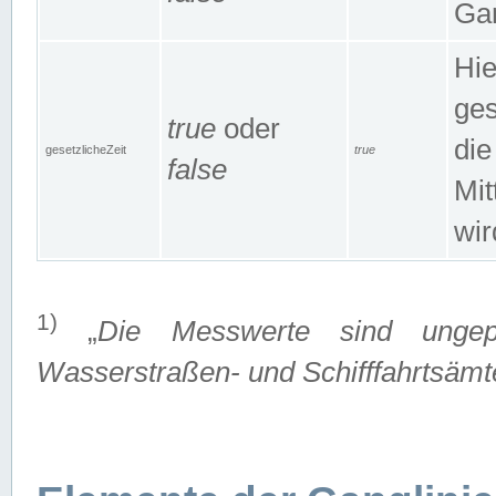
Gan
Hie
ges
true
oder
die
gesetzlicheZeit
true
false
Mit
wir
1)
„
Die Messwerte sind ungep
Wasserstraßen- und Schifffahrtsämte