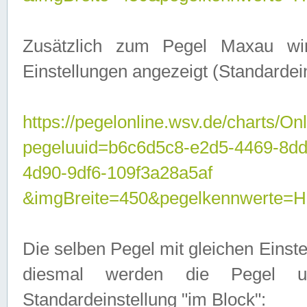
Zusätzlich zum Pegel Maxau wi
Einstellungen angezeigt (Standardein
https://pegelonline.wsv.de/charts/On
pegeluuid=b6c6d5c8-e2d5-4469-8d
4d90-9df6-109f3a28a5af
&imgBreite=450&pegelkennwert
Die selben Pegel mit gleichen Einst
diesmal werden die Pegel unt
Standardeinstellung "im Block":