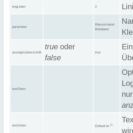
Lin
imgLinien
2
Na
Wasserstand
parameter
Rohdaten
Kle
true
oder
Ein
anzeigeUeberschrift
true
false
Übe
Opt
Log
textOben
nur
anz
Tex
1)
textUnten
Default ist
wir