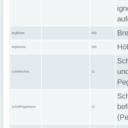
ign
auf
Bre
imgBreite
400
Höh
imgHoehe
300
Sch
und
schriftAchse
11
Pe
Sch
bef
schriftPegelname
12
(Pe