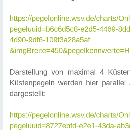
https://pegelonline.wsv.de/charts/On
pegeluuid=b6c6d5c8-e2d5-4469-8d
4d90-9df6-109f3a28a5af
&imgBreite=450&pegelkennwerte
Darstellung von maximal 4 Küsten
Küstenpegeln werden hier parallel
dargestellt:
https://pegelonline.wsv.de/charts/On
pegeluuid=8727ebfd-e2e1-43da-ab3