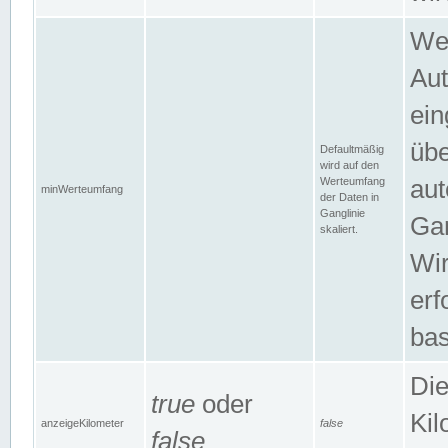
Wer
Aut
ein
übe
Defaultmäßig
wird auf den
Werteumfang
aut
minWerteumfang
der Daten in
Ganglinie
Gan
skaliert.
Wir
erf
bas
Die
true
oder
Kil
anzeigeKilometer
false
false