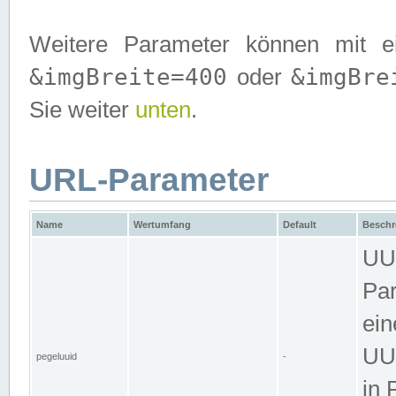
Weitere Parameter können mit e
&imgBreite=400
&imgBre
oder
Sie weiter
unten
.
URL-Parameter
Name
Wertumfang
Default
Beschr
UUI
Par
ein
UUI
pegeluuid
-
in 