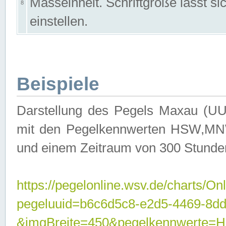
Masseinheit. Schriftgröße lässt s
8
einstellen.
Beispiele
Darstellung des Pegels Maxau (UU
mit den Pegelkennwerten HSW,MNW
und einem Zeitraum von 300 Stunde
https://pegelonline.wsv.de/charts/On
pegeluuid=b6c6d5c8-e2d5-4469-8dd
&imgBreite=450&pegelkennwert