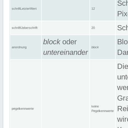
Sch
schriftLetzterWert
12
Pix
Sch
schriftUeberschrift
20
block
oder
Blo
anordnung
block
untereinander
Dar
Di
unt
wen
Gra
keine
Rei
pegelkennwerte
Pegelkennwerte
wir