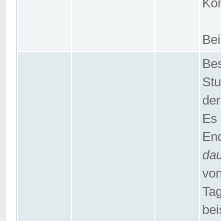
Kom
Bei
Bes
Stu
der
Es 
End
da
von
Tag
bei