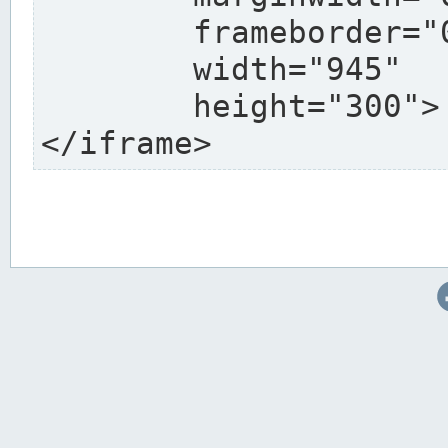
	frameborder="0"

	width="945"

	height="300">

</iframe>