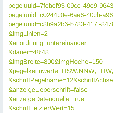
pegeluuid=7febef93-09ce-49e9-964
pegeluuid=c0244c0e-6ae6-40cb-a9
pegeluuid=c8b9a2b6-b783-417f-847
&imgLinien=2
&anordnung=untereinander
&dauer=48;48
&imgBreite=800&imgHoehe=150
&pegelkennwerte=HSW,NNW,HHW
&schriftPegelname=12&schriftAchs
&anzeigeUeberschrift=false
&anzeigeDatenquelle=true
&schriftLetzterWert=15