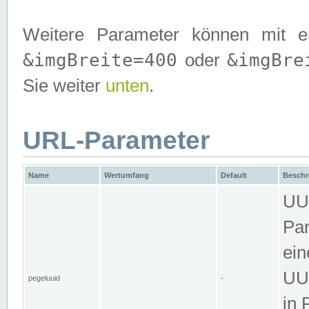
Weitere Parameter können mit e
&imgBreite=400
&imgBre
oder
Sie weiter
unten
.
URL-Parameter
Name
Wertumfang
Default
Beschr
UUI
Par
ein
UUI
pegeluuid
-
in 