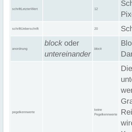
Sch
schriftLetzterWert
12
Pix
Sch
schriftUeberschrift
20
block
oder
Blo
anordnung
block
untereinander
Dar
Di
unt
wen
Gra
keine
Rei
pegelkennwerte
Pegelkennwerte
wir