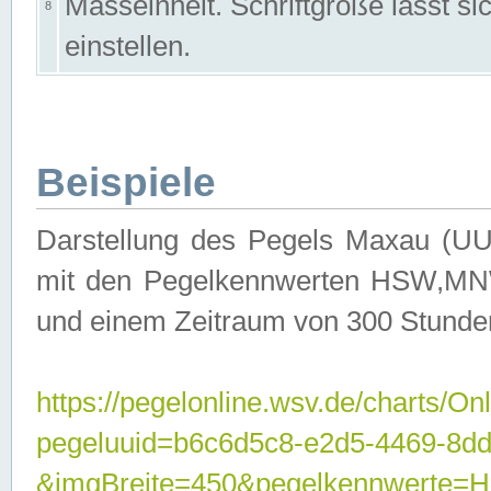
Masseinheit. Schriftgröße lässt s
8
einstellen.
Beispiele
Darstellung des Pegels Maxau (UU
mit den Pegelkennwerten HSW,MNW
und einem Zeitraum von 300 Stunde
https://pegelonline.wsv.de/charts/On
pegeluuid=b6c6d5c8-e2d5-4469-8dd
&imgBreite=450&pegelkennwert