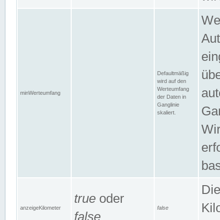
Wer
Aut
ein
übe
Defaultmäßig
wird auf den
Werteumfang
aut
minWerteumfang
der Daten in
Ganglinie
Gan
skaliert.
Wir
erf
bas
Die
true
oder
Kil
anzeigeKilometer
false
false