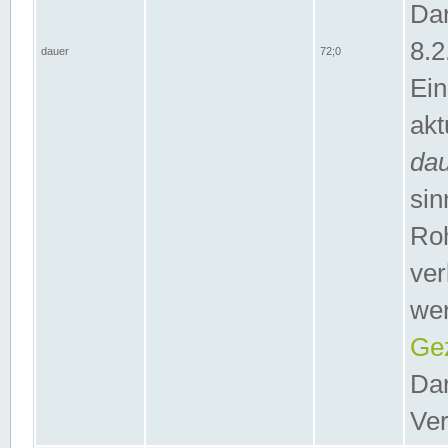
Dar
8.2
dauer
72;0
Ein
akt
da
sin
Roh
ver
wer
Gez
Dar
Ver