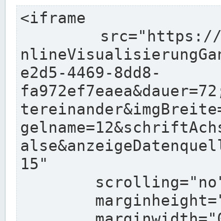
<iframe

	src="https://pegelonline.wsv.de/charts/O
nlineVisualisierungGa
e2d5-4469-8dd8-
fa972ef7eaea&dauer=72
tereinander&imgBreite
gelname=12&schriftAch
alse&anzeigeDatenquel
15"

	scrolling="no"

	marginheight="10"

	marginwidth="0"
