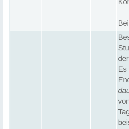
Kom
Bei
Bes
Stu
der
Es 
End
da
von
Tag
bei