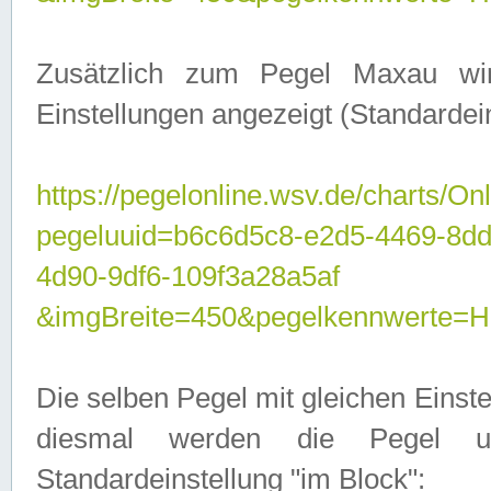
Zusätzlich zum Pegel Maxau wi
Einstellungen angezeigt (Standardein
https://pegelonline.wsv.de/charts/On
pegeluuid=b6c6d5c8-e2d5-4469-8d
4d90-9df6-109f3a28a5af
&imgBreite=450&pegelkennwert
Die selben Pegel mit gleichen Einst
diesmal werden die Pegel unt
Standardeinstellung "im Block":