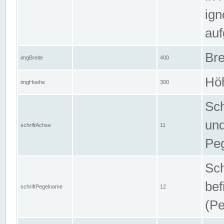
ign
auf
Bre
imgBreite
400
Höh
imgHoehe
300
Sch
und
schriftAchse
11
Pe
Sch
bef
schriftPegelname
12
(Pe