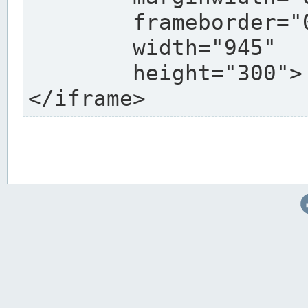
	frameborder="0"

	width="945"

	height="300">

</iframe>