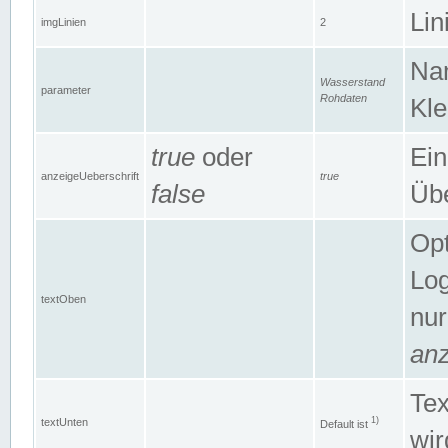
Lin
imgLinien
2
Na
Wasserstand
parameter
Rohdaten
Kle
true
oder
Ein
anzeigeUeberschrift
true
false
Übe
Opt
Log
textOben
nur
anz
Tex
1)
textUnten
Default ist
wir