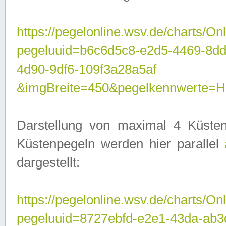
https://pegelonline.wsv.de/charts/On
pegeluuid=b6c6d5c8-e2d5-4469-8d
4d90-9df6-109f3a28a5af
&imgBreite=450&pegelkennwerte
Darstellung von maximal 4 Küsten
Küstenpegeln werden hier parallel
dargestellt:
https://pegelonline.wsv.de/charts/On
pegeluuid=8727ebfd-e2e1-43da-ab3