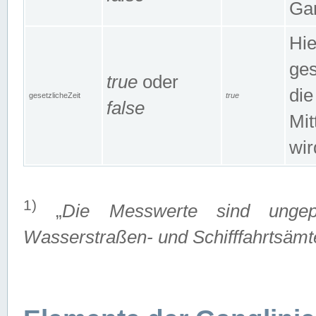
Gan
Hie
ges
true
oder
die
gesetzlicheZeit
true
false
Mit
wir
1)
„
Die Messwerte sind ungep
Wasserstraßen- und Schifffahrtsämte