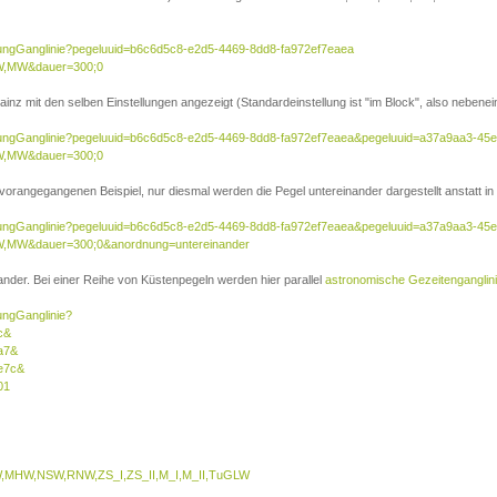
sierungGanglinie?pegeluuid=b6c6d5c8-e2d5-4469-8dd8-fa972ef7eaea
W,MW&dauer=300;0
inz mit den selben Einstellungen angezeigt (Standardeinstellung ist "im Block", also nebenei
isierungGanglinie?pegeluuid=b6c6d5c8-e2d5-4469-8dd8-fa972ef7eaea&pegeluuid=a37a9aa3-45
W,MW&dauer=300;0
 vorangegangenen Beispiel, nur diesmal werden die Pegel untereinander dargestellt anstatt in 
isierungGanglinie?pegeluuid=b6c6d5c8-e2d5-4469-8dd8-fa972ef7eaea&pegeluuid=a37a9aa3-45
,MW&dauer=300;0&anordnung=untereinander
nder. Bei einer Reihe von Küstenpegeln werden hier parallel
astronomische Gezeitenganglin
rungGanglinie?
c&
a7&
e7c&
01
MHW,NSW,RNW,ZS_I,ZS_II,M_I,M_II,TuGLW