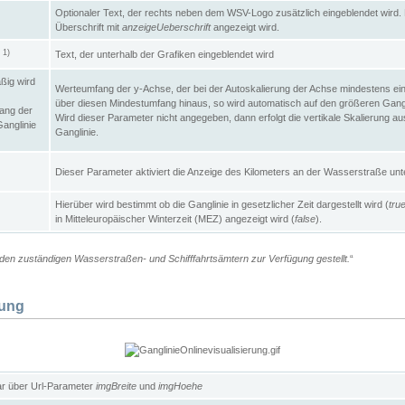
Optionaler Text, der rechts neben dem WSV-Logo zusätzlich eingeblendet wird. 
Überschrift mit
anzeigeUeberschrift
angezeigt wird.
1)
Text, der unterhalb der Grafiken eingeblendet wird
t
ßig wird
Werteumfang der y-Achse, der bei der Autoskalierung der Achse mindestens ein
über diesen Mindestumfang hinaus, so wird automatisch auf den größeren Gangl
ang der
Wird dieser Parameter nicht angegeben, dann erfolgt die vertikale Skalierung au
Ganglinie
Ganglinie.
Dieser Parameter aktiviert die Anzeige des Kilometers an der Wasserstraße unte
Hierüber wird bestimmt ob die Ganglinie in gesetzlicher Zeit dargestellt wird (
tru
in Mitteleuropäischer Winterzeit (MEZ) angezeigt wird (
false
).
en zuständigen Wasserstraßen- und Schifffahrtsämtern zur Verfügung gestellt.
“
lung
ar über Url-Parameter
imgBreite
und
imgHoehe