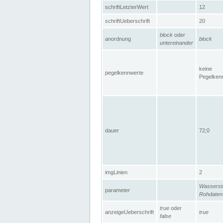
schriftLetzterWert
12
schriftUeberschrift
20
block
oder
anordnung
block
untereinander
keine
pegelkennwerte
Pegelken
dauer
72;0
imgLinien
2
Wasserst
parameter
Rohdaten
true
oder
anzeigeUeberschrift
true
false