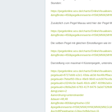
Stunden:
https://pegelonline.wsv.de/charts/OnlineVisuali
&imgBreite=450&pegelkennwerte=HSW,MNW,MH
Zusätzlich zum Pegel Maxau wird hier der Pegel Ma
https://pegelonline.wsv.de/charts/OnlineVisual
&imgBreite=450&pegelkennwerte=HSW,MNW,MH
Die selben Pegel mit gleichen Einstellungen wie im
https://pegelonline.wsv.de/charts/OnlineVisual
&imgBreite=450&pegelkennwerte=HSW,MNW,MHW
Darstellung von maximal 4 Küstenpegeln, untereina
https://pegelonline.wsv.de/charts/OnlineVisualisie
pegeluuid=8727ebfd-e2e1-43da-ab3d-fee48cff9ac
pegeluuid=7febef93-09ce-49e9-9643-ecb3076ce9
pegeluuid=c0244c0e-6ae6-40cb-a967-4039b2a0c
pegeluuid=c8b9a2b6-b783-417f-8479-3a0d732fb9
&imgLinien=2
&anordnung=untereinander
&dauer=48;48
&imgBreite=800&imgHoehe=150
&pegelkennwerte=HSW,NNW,HHW,MNW,MW,GLW,
&schriftPegelname=12&schriftAchse=11