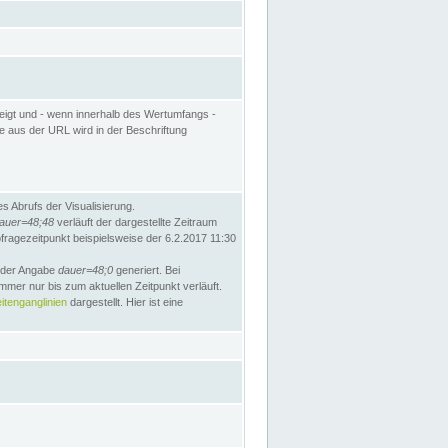
eigt und - wenn innerhalb des Wertumfangs -
te aus der URL wird in der Beschriftung
 Abrufs der Visualisierung.
auer=48;48
verläuft der dargestellte Zeitraum
bfragezeitpunkt beispielsweise der 6.2.2017 11:30
t der Angabe
dauer=48;0
generiert. Bei
mmer nur bis zum aktuellen Zeitpunkt verläuft.
tenganglinien
dargestellt. Hier ist eine