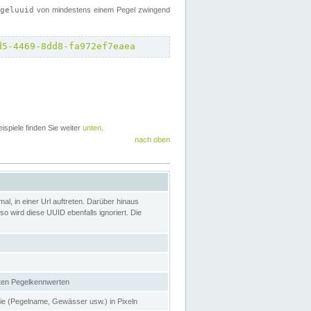
egeluuid
von mindestens einem Pegel zwingend
d5-4469-8dd8-fa972ef7eaea
eispiele finden Sie weiter
unten
.
nach oben
l, in einer Url auftreten. Darüber hinaus
o wird diese UUID ebenfalls ignoriert. Die
gten Pegelkennwerten
nie (Pegelname, Gewässer usw.) in Pixeln