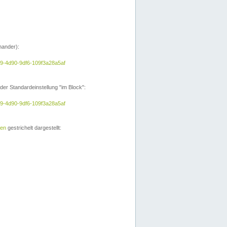
nander):
e9-4d90-9df6-109f3a28a5af
der Standardeinstellung "im Block":
e9-4d90-9df6-109f3a28a5af
ien
gestrichelt dargestellt: