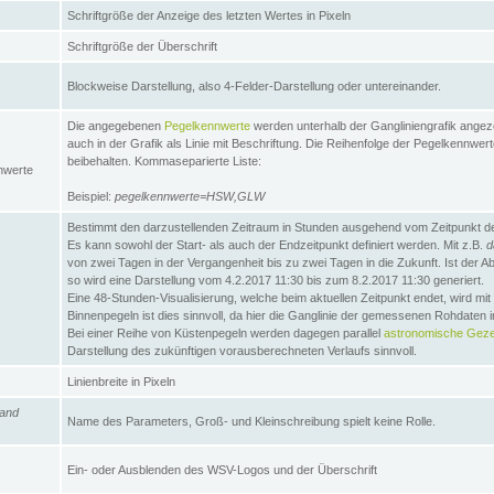
Schriftgröße der Anzeige des letzten Wertes in Pixeln
Schriftgröße der Überschrift
Blockweise Darstellung, also 4-Felder-Darstellung oder untereinander.
Die angegebenen
Pegelkennwerte
werden unterhalb der Gangliniengrafik angez
auch in der Grafik als Linie mit Beschriftung. Die Reihenfolge der Pegelkennwer
beibehalten. Kommaseparierte Liste:
nwerte
Beispiel:
pegelkennwerte=HSW,GLW
Bestimmt den darzustellenden Zeitraum in Stunden ausgehend vom Zeitpunkt des
Es kann sowohl der Start- als auch der Endzeitpunkt definiert werden. Mit z.B.
d
von zwei Tagen in der Vergangenheit bis zu zwei Tagen in die Zukunft. Ist der A
so wird eine Darstellung vom 4.2.2017 11:30 bis zum 8.2.2017 11:30 generiert.
Eine 48-Stunden-Visualisierung, welche beim aktuellen Zeitpunkt endet, wird mi
Binnenpegeln ist dies sinnvoll, da hier die Ganglinie der gemessenen Rohdaten i
Bei einer Reihe von Küstenpegeln werden dagegen parallel
astronomische Gezei
Darstellung des zukünftigen vorausberechneten Verlaufs sinnvoll.
Linienbreite in Pixeln
and
Name des Parameters, Groß- und Kleinschreibung spielt keine Rolle.
Ein- oder Ausblenden des WSV-Logos und der Überschrift