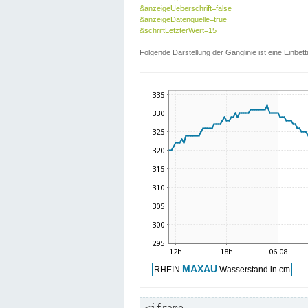
&anzeigeUeberschrift=false
&anzeigeDatenquelle=true
&schriftLetzterWert=15
Folgende Darstellung der Ganglinie ist eine Einb
<iframe
