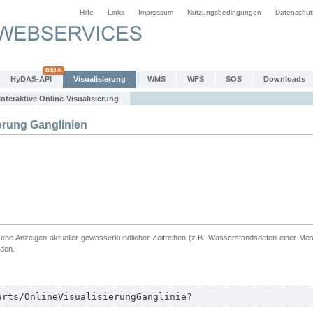
Hilfe
Links
Impressum
Nutzungsbedingungen
Datenschut
HyDAS-API
Visualisierung
WMS
WFS
SOS
Downloads
Interaktive Online-Visualisierung
erung Ganglinien
ische Anzeigen aktueller gewässerkundlicher Zeitreihen (z.B. Wasserstandsdaten einer Me
rden.
arts/OnlineVisualisierungGanglinie?