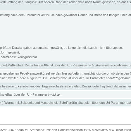
erteumfang der Ganglinie. Am oberen Rand der Achse wird noch Raum gelassen, so dass sic
teumfang nach dem Parameter
dauer
. Je nach gewählter Dauer und Breite des Images über
im
größten Detailangaben automatisch gewählt, so lange sich die Labels nicht überlappen.
gsform gewählt.
schriftAchse
konfigurierbar.
und Maßeinheit. Die Schriftgrößte ist über den Url-Parameter
schriftPegelname
konfigurierb
angegebenen Pegelkennwertkürzel werden hier aufgeführt, unabhängig davon ob sie in den Ga
ner zweiten Zeile aufgelistet. Die Schriftgrößte ist über der Url-Parameter
schriftPegelname
ne bessere Erkennbarkeit des Tageswechsels zu erzielen. Der aktuelle Tag bleibt dabei imme
 einstellbar über den Url-Parameter
imgLinien
n) Wertes mit Zeitpunkt und Masseinheit. Schriftgröße lässt sich über den Url-Parameter
sch
-e2d5-4469-8dd8-fa972ef7eaea) mit den Pegelkennwerten HSW,MNW,MHW,MW, einer Bildbre