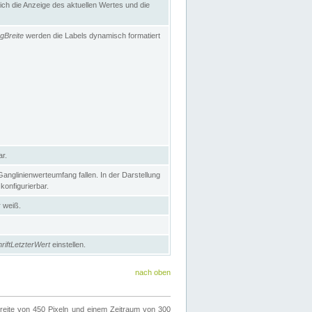
h die Anzeige des aktuellen Wertes und die
gBreite
werden die Labels dynamisch formatiert
ar.
nglinienwerteumfang fallen. In der Darstellung
konfigurierbar.
r weiß.
riftLetzterWert
einstellen.
nach oben
ite von 450 Pixeln und einem Zeitraum von 300