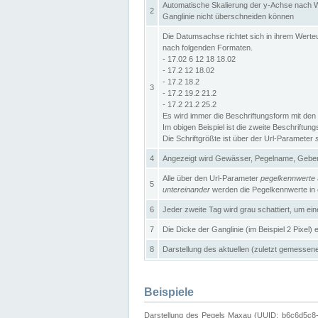
Automatische Skalierung der y-Achse nach W
2
Ganglinie nicht überschneiden können
Die Datumsachse richtet sich in ihrem Wer
nach folgenden Formaten.
- 17.02 6 12 18 18.02
- 17.2 12 18.02
- 17.2 18.2
3
- 17.2 19.2 21.2
- 17.2 21.2 25.2
Es wird immer die Beschriftungsform mit den 
Im obigen Beispiel ist die zweite Beschriftun
Die Schriftgrößte ist über der Url-Parameter
4
Angezeigt wird Gewässer, Pegelname, Geber 
Alle über den Url-Parameter
pegelkennwerte
5
untereinander
werden die Pegelkennwerte in ei
6
Jeder zweite Tag wird grau schattiert, um ei
7
Die Dicke der Ganglinie (im Beispiel 2 Pixel)
8
Darstellung des aktuellen (zuletzt gemessene
Beispiele
Darstellung des Pegels Maxau (UUID: b6c6d5c8