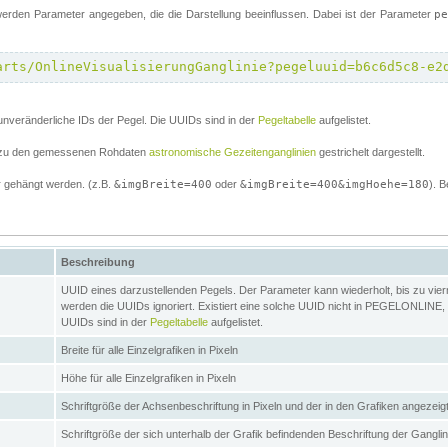
erden Parameter angegeben, die die Darstellung beeinflussen. Dabei ist der Parameter
p
arts/OnlineVisualisierungGanglinie?pegeluuid=b6c6d5c8-e2
unveränderliche IDs der Pegel. Die UUIDs sind in der
Pegeltabelle
aufgelistet.
el zu den gemessenen Rohdaten
astronomische Gezeitenganglinien
gestrichelt dargestellt.
 gehängt werden. (z.B.
&imgBreite=400
oder
&imgBreite=400&imgHoehe=180
). B
Beschreibung
UUID eines darzustellenden Pegels. Der Parameter kann wiederholt, bis zu vierma
werden die UUIDs ignoriert. Existiert eine solche UUID nicht in PEGELONLINE, s
UUIDs sind in der
Pegeltabelle
aufgelistet.
Breite für alle Einzelgrafiken in Pixeln
Höhe für alle Einzelgrafiken in Pixeln
Schriftgröße der Achsenbeschriftung in Pixeln und der in den Grafiken angezei
Schriftgröße der sich unterhalb der Grafik befindenden Beschriftung der Gangli