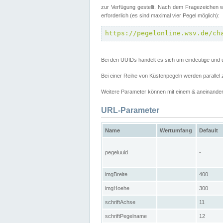
zur Verfügung gestellt. Nach dem Fragezeichen w
erforderlich (es sind maximal vier Pegel möglich):
https://pegelonline.wsv.de/ch
Bei den UUIDs handelt es sich um eindeutige und 
Bei einer Reihe von Küstenpegeln werden parall
Weitere Parameter können mit einem & aneinander
URL-Parameter
Name
Wertumfang
Default
pegeluuid
-
imgBreite
400
imgHoehe
300
schriftAchse
11
schriftPegelname
12