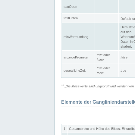
textOben
textUnten
Default is
Defaultmä
auf den
minWerteumfang
Werteumf
Daten in 
skaliert.
true
oder
anzeigeKilometer
false
false
true
oder
gesetzlicheZeit
true
false
1)
„
Die Messwerte sind ungeprüft und werden von d
Elemente der Gangliniendarstel
1
Gesamtbreite und Höhe des Bildes. Einstellb