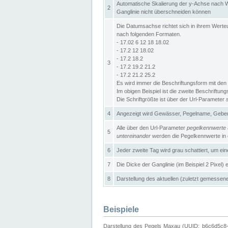
Automatische Skalierung der y-Achse nach W
2
Ganglinie nicht überschneiden können
Die Datumsachse richtet sich in ihrem Wer
nach folgenden Formaten.
- 17.02 6 12 18 18.02
- 17.2 12 18.02
- 17.2 18.2
3
- 17.2 19.2 21.2
- 17.2 21.2 25.2
Es wird immer die Beschriftungsform mit den 
Im obigen Beispiel ist die zweite Beschriftun
Die Schriftgrößte ist über der Url-Parameter
4
Angezeigt wird Gewässer, Pegelname, Geber 
Alle über den Url-Parameter
pegelkennwerte
5
untereinander
werden die Pegelkennwerte in ei
6
Jeder zweite Tag wird grau schattiert, um ei
7
Die Dicke der Ganglinie (im Beispiel 2 Pixel)
8
Darstellung des aktuellen (zuletzt gemessene
Beispiele
Darstellung des Pegels Maxau (UUID: b6c6d5c8