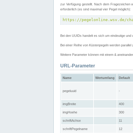
zur Verfügung gestellt. Nach dem Fragezeichen w
erforderlich (es sind maximal vier Pegel möglich):
https://pegelonline.wsv.de/ch
Bei den UUIDs handelt es sich um eindeutige und 
Bei einer Reihe von Küstenpegeln werden parall
Weitere Parameter können mit einem & aneinander
URL-Parameter
Name
Wertumfang
Default
pegeluuid
-
imgBreite
400
imgHoehe
300
schriftAchse
11
schriftPegelname
12