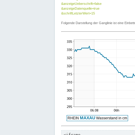
&anzeigeUeberschrift=false
&anzeigeDatenquelle=true
&schriftLetzterWert=15
Folgende Darstellung der Ganglinie ist eine Einb
<iframe
