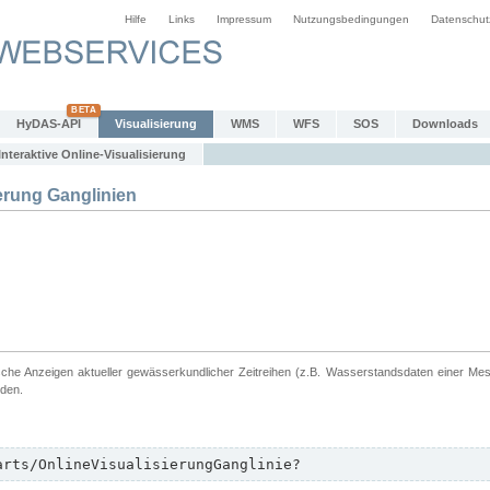
Hilfe
Links
Impressum
Nutzungsbedingungen
Datenschut
HyDAS-API
Visualisierung
WMS
WFS
SOS
Downloads
Interaktive Online-Visualisierung
erung Ganglinien
ische Anzeigen aktueller gewässerkundlicher Zeitreihen (z.B. Wasserstandsdaten einer Me
rden.
arts/OnlineVisualisierungGanglinie?