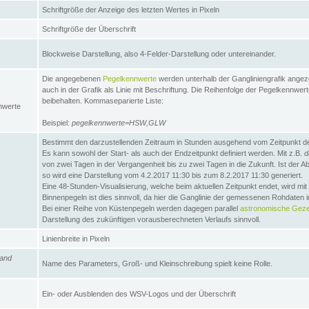
Schriftgröße der Anzeige des letzten Wertes in Pixeln
Schriftgröße der Überschrift
Blockweise Darstellung, also 4-Felder-Darstellung oder untereinander.
Die angegebenen
Pegelkennwerte
werden unterhalb der Gangliniengrafik angez
auch in der Grafik als Linie mit Beschriftung. Die Reihenfolge der Pegelkennwer
beibehalten. Kommaseparierte Liste:
nwerte
Beispiel:
pegelkennwerte=HSW,GLW
Bestimmt den darzustellenden Zeitraum in Stunden ausgehend vom Zeitpunkt des
Es kann sowohl der Start- als auch der Endzeitpunkt definiert werden. Mit z.B.
d
von zwei Tagen in der Vergangenheit bis zu zwei Tagen in die Zukunft. Ist der A
so wird eine Darstellung vom 4.2.2017 11:30 bis zum 8.2.2017 11:30 generiert.
Eine 48-Stunden-Visualisierung, welche beim aktuellen Zeitpunkt endet, wird mi
Binnenpegeln ist dies sinnvoll, da hier die Ganglinie der gemessenen Rohdaten i
Bei einer Reihe von Küstenpegeln werden dagegen parallel
astronomische Gezei
Darstellung des zukünftigen vorausberechneten Verlaufs sinnvoll.
Linienbreite in Pixeln
and
Name des Parameters, Groß- und Kleinschreibung spielt keine Rolle.
Ein- oder Ausblenden des WSV-Logos und der Überschrift