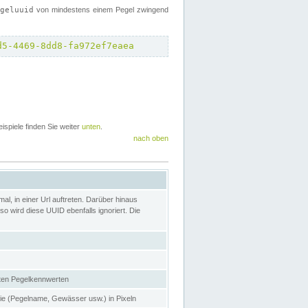
egeluuid
von mindestens einem Pegel zwingend
d5-4469-8dd8-fa972ef7eaea
eispiele finden Sie weiter
unten
.
nach oben
l, in einer Url auftreten. Darüber hinaus
o wird diese UUID ebenfalls ignoriert. Die
gten Pegelkennwerten
nie (Pegelname, Gewässer usw.) in Pixeln