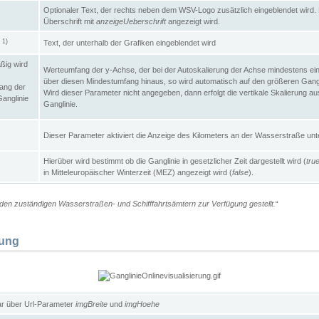
Optionaler Text, der rechts neben dem WSV-Logo zusätzlich eingeblendet wird. 
Überschrift mit
anzeigeUeberschrift
angezeigt wird.
1)
Text, der unterhalb der Grafiken eingeblendet wird
t
ßig wird
Werteumfang der y-Achse, der bei der Autoskalierung der Achse mindestens ein
über diesen Mindestumfang hinaus, so wird automatisch auf den größeren Gangl
ang der
Wird dieser Parameter nicht angegeben, dann erfolgt die vertikale Skalierung au
Ganglinie
Ganglinie.
Dieser Parameter aktiviert die Anzeige des Kilometers an der Wasserstraße unte
Hierüber wird bestimmt ob die Ganglinie in gesetzlicher Zeit dargestellt wird (
tru
in Mitteleuropäischer Winterzeit (MEZ) angezeigt wird (
false
).
en zuständigen Wasserstraßen- und Schifffahrtsämtern zur Verfügung gestellt.
“
lung
ar über Url-Parameter
imgBreite
und
imgHoehe