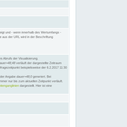
eigt und - wenn innerhalb des Wertumfangs -
te aus der URL wird in der Beschriftung
 Abrufs der Visualisierung.
auer=48;48
verläuft der dargestellte Zeitraum
bfragezeitpunkt beispielsweise der 6.2.2017 11:30
t der Angabe
dauer=48;0
generiert. Bei
mmer nur bis zum aktuellen Zeitpunkt verläuft.
tenganglinien
dargestellt. Hier ist eine