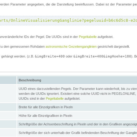
erden Parameter angegeben, die die Darstellung beeinflussen. Dabei ist der Parameter
p
arts/OnlineVisualisierungGanglinie?pegeluuid=b6c6d5c8-e2
unveränderliche IDs der Pegel. Die UUIDs sind in der
Pegeltabelle
aufgelistet.
el zu den gemessenen Rohdaten
astronomische Gezeitenganglinien
gestrichelt dargestellt.
 gehängt werden. (z.B.
&imgBreite=400
oder
&imgBreite=400&imgHoehe=180
). B
Beschreibung
UUID eines darzustellenden Pegels. Der Parameter kann wiederholt, bis zu vierma
werden die UUIDs ignoriert. Existiert eine solche UUID nicht in PEGELONLINE, s
UUIDs sind in der
Pegeltabelle
aufgelistet.
Breite für alle Einzelgrafiken in Pixeln
Höhe für alle Einzelgrafiken in Pixeln
Schriftgröße der Achsenbeschriftung in Pixeln und der in den Grafiken angezei
Schriftgröße der sich unterhalb der Grafik befindenden Beschriftung der Gangli