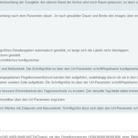
erteumfang der Ganglinie. Am oberen Rand der Achse wird noch Raum gelassen, so dass sic
teumfang nach dem Parameter
dauer
. Je nach gewählter Dauer und Breite des Images über
im
größten Detailangaben automatisch gewählt, so lange sich die Labels nicht überlappen.
gsform gewählt.
schriftAchse
konfigurierbar.
und Maßeinheit. Die Schriftgrößte ist über den Url-Parameter
schriftPegelname
konfigurierb
angegebenen Pegelkennwertkürzel werden hier aufgeführt, unabhängig davon ob sie in den Ga
ner zweiten Zeile aufgelistet. Die Schriftgrößte ist über der Url-Parameter
schriftPegelname
ne bessere Erkennbarkeit des Tageswechsels zu erzielen. Der aktuelle Tag bleibt dabei imme
 einstellbar über den Url-Parameter
imgLinien
n) Wertes mit Zeitpunkt und Masseinheit. Schriftgröße lässt sich über den Url-Parameter
sch
-e2d5-4469-8dd8-fa972ef7eaea) mit den Pegelkennwerten HSW,MNW,MHW,MW, einer Bildbre