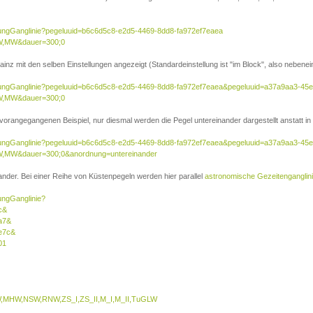
sierungGanglinie?pegeluuid=b6c6d5c8-e2d5-4469-8dd8-fa972ef7eaea
W,MW&dauer=300;0
inz mit den selben Einstellungen angezeigt (Standardeinstellung ist "im Block", also nebenei
isierungGanglinie?pegeluuid=b6c6d5c8-e2d5-4469-8dd8-fa972ef7eaea&pegeluuid=a37a9aa3-45
W,MW&dauer=300;0
 vorangegangenen Beispiel, nur diesmal werden die Pegel untereinander dargestellt anstatt in 
isierungGanglinie?pegeluuid=b6c6d5c8-e2d5-4469-8dd8-fa972ef7eaea&pegeluuid=a37a9aa3-45
,MW&dauer=300;0&anordnung=untereinander
nder. Bei einer Reihe von Küstenpegeln werden hier parallel
astronomische Gezeitenganglin
rungGanglinie?
c&
a7&
e7c&
01
MHW,NSW,RNW,ZS_I,ZS_II,M_I,M_II,TuGLW