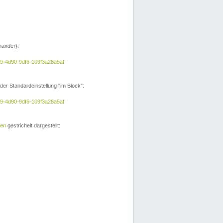
nander):
e9-4d90-9df6-109f3a28a5af
der Standardeinstellung "im Block":
e9-4d90-9df6-109f3a28a5af
ien
gestrichelt dargestellt: