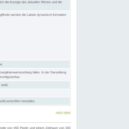
h die Anzeige des aktuellen Wertes und die
gBreite
werden die Labels dynamisch formatiert
ar.
nglinienwerteumfang fallen. In der Darstellung
konfigurierbar.
r weiß.
riftLetzterWert
einstellen.
nach oben
ite von 450 Pixeln und einem Zeitraum von 300