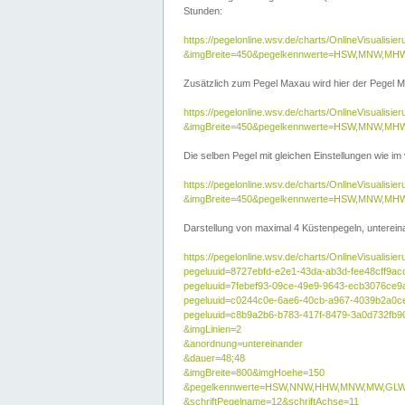
Stunden:
https://pegelonline.wsv.de/charts/OnlineVisuali
&imgBreite=450&pegelkennwerte=HSW,MNW,MH
Zusätzlich zum Pegel Maxau wird hier der Pegel Ma
https://pegelonline.wsv.de/charts/OnlineVisual
&imgBreite=450&pegelkennwerte=HSW,MNW,MH
Die selben Pegel mit gleichen Einstellungen wie im
https://pegelonline.wsv.de/charts/OnlineVisual
&imgBreite=450&pegelkennwerte=HSW,MNW,MHW
Darstellung von maximal 4 Küstenpegeln, untereina
https://pegelonline.wsv.de/charts/OnlineVisualisie
pegeluuid=8727ebfd-e2e1-43da-ab3d-fee48cff9ac
pegeluuid=7febef93-09ce-49e9-9643-ecb3076ce9
pegeluuid=c0244c0e-6ae6-40cb-a967-4039b2a0c
pegeluuid=c8b9a2b6-b783-417f-8479-3a0d732fb9
&imgLinien=2
&anordnung=untereinander
&dauer=48;48
&imgBreite=800&imgHoehe=150
&pegelkennwerte=HSW,NNW,HHW,MNW,MW,GLW,
&schriftPegelname=12&schriftAchse=11