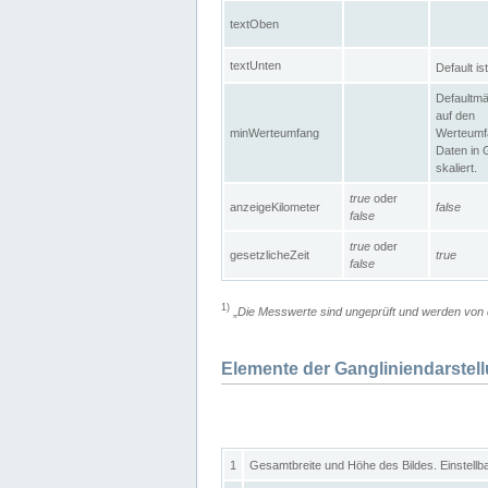
textOben
textUnten
Default is
Defaultmä
auf den
minWerteumfang
Werteumf
Daten in 
skaliert.
true
oder
anzeigeKilometer
false
false
true
oder
gesetzlicheZeit
true
false
1)
„
Die Messwerte sind ungeprüft und werden von d
Elemente der Gangliniendarstel
1
Gesamtbreite und Höhe des Bildes. Einstellb