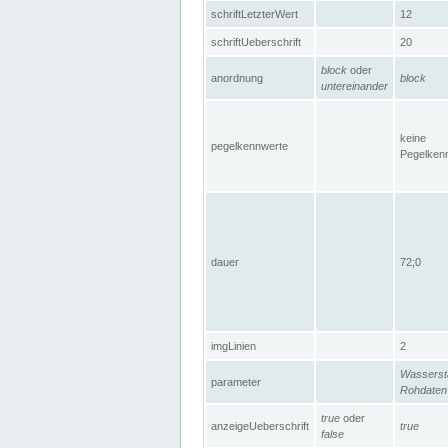
schriftLetzterWert
12
schriftUeberschrift
20
block
oder
anordnung
block
untereinander
keine
pegelkennwerte
Pegelken
dauer
72;0
imgLinien
2
Wasserst
parameter
Rohdaten
true
oder
anzeigeUeberschrift
true
false