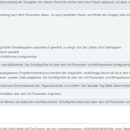
erteumfang der Ganglinie. Am oberen Rand der Achse wird noch Raum gelassen, so dass sic
teumfang nach dem Parameter
dauer
. Je nach gewählter Dauer und Breite des Images über
im
größten Detailangaben automatisch gewählt, so lange sich die Labels nicht überlappen.
gsform gewählt.
schriftAchse
konfigurierbar.
und Maßeinheit. Die Schriftgrößte ist über den Url-Parameter
schriftPegelname
konfigurierb
angegebenen Pegelkennwertkürzel werden hier aufgeführt, unabhängig davon ob sie in den Ga
ner zweiten Zeile aufgelistet. Die Schriftgrößte ist über der Url-Parameter
schriftPegelname
ne bessere Erkennbarkeit des Tageswechsels zu erzielen. Der aktuelle Tag bleibt dabei imme
 einstellbar über den Url-Parameter
imgLinien
n) Wertes mit Zeitpunkt und Masseinheit. Schriftgröße lässt sich über den Url-Parameter
sch
-e2d5-4469-8dd8-fa972ef7eaea) mit den Pegelkennwerten HSW,MNW,MHW,MW, einer Bildbre