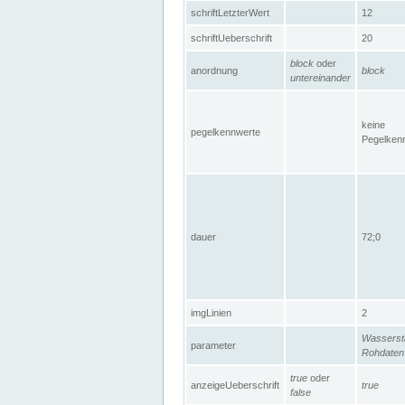
schriftLetzterWert
12
schriftUeberschrift
20
block
oder
anordnung
block
untereinander
keine
pegelkennwerte
Pegelken
dauer
72;0
imgLinien
2
Wasserst
parameter
Rohdaten
true
oder
anzeigeUeberschrift
true
false