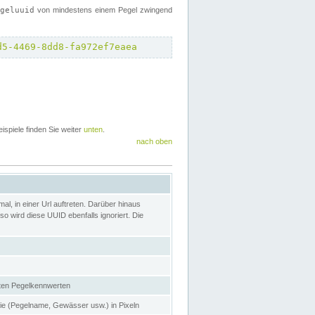
egeluuid
von mindestens einem Pegel zwingend
d5-4469-8dd8-fa972ef7eaea
eispiele finden Sie weiter
unten
.
nach oben
l, in einer Url auftreten. Darüber hinaus
o wird diese UUID ebenfalls ignoriert. Die
gten Pegelkennwerten
nie (Pegelname, Gewässer usw.) in Pixeln