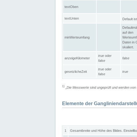
textOben
textUnten
Default is
Defaultmä
auf den
minWerteumfang
Werteumf
Daten in 
skaliert.
true
oder
anzeigeKilometer
false
false
true
oder
gesetzlicheZeit
true
false
1)
„
Die Messwerte sind ungeprüft und werden von d
Elemente der Gangliniendarstel
1
Gesamtbreite und Höhe des Bildes. Einstellb