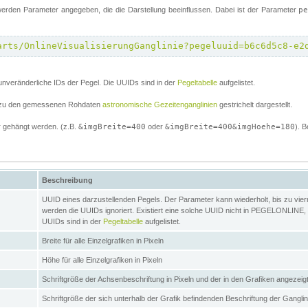
erden Parameter angegeben, die die Darstellung beeinflussen. Dabei ist der Parameter
p
arts/OnlineVisualisierungGanglinie?pegeluuid=b6c6d5c8-e2
unveränderliche IDs der Pegel. Die UUIDs sind in der
Pegeltabelle
aufgelistet.
el zu den gemessenen Rohdaten
astronomische Gezeitenganglinien
gestrichelt dargestellt.
 gehängt werden. (z.B.
&imgBreite=400
oder
&imgBreite=400&imgHoehe=180
). B
Beschreibung
UUID eines darzustellenden Pegels. Der Parameter kann wiederholt, bis zu vierma
werden die UUIDs ignoriert. Existiert eine solche UUID nicht in PEGELONLINE, s
UUIDs sind in der
Pegeltabelle
aufgelistet.
Breite für alle Einzelgrafiken in Pixeln
Höhe für alle Einzelgrafiken in Pixeln
Schriftgröße der Achsenbeschriftung in Pixeln und der in den Grafiken angezei
Schriftgröße der sich unterhalb der Grafik befindenden Beschriftung der Gangli