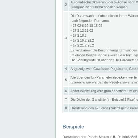
Automatische Skalierung der y-Achse nach W
2
Ganglinie nicht überschneiden können
Die Datumsachse richtet sich in ihrem Wer
nach folgenden Formaten.
- 17.02 6 12 18 18.02
- 17.2 12 18.02
- 17.2 18.2
3
- 17.2 19.2 21.2
- 17.2 21.2 25.2
Es wird immer die Beschriftungsform mit den 
Im obigen Beispiel ist die zweite Beschriftun
Die Schriftgrößte ist über der Url-Parameter
4
Angezeigt wird Gewässer, Pegelname, Geber 
Alle über den Url-Parameter
pegelkennwerte
5
untereinander
werden die Pegelkennwerte in ei
6
Jeder zweite Tag wird grau schattiert, um ei
7
Die Dicke der Ganglinie (im Beispiel 2 Pixel)
8
Darstellung des aktuellen (zuletzt gemessene
Beispiele
Darstellung des Pegels Maxau (UUID: b6c6d5c8