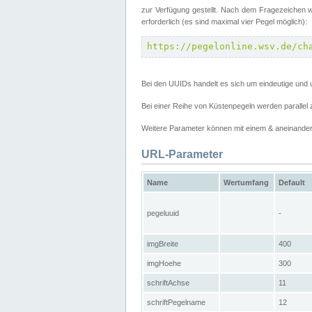
zur Verfügung gestellt. Nach dem Fragezeichen w
erforderlich (es sind maximal vier Pegel möglich):
https://pegelonline.wsv.de/ch
Bei den UUIDs handelt es sich um eindeutige und 
Bei einer Reihe von Küstenpegeln werden parall
Weitere Parameter können mit einem & aneinander
URL-Parameter
Name
Wertumfang
Default
pegeluuid
-
imgBreite
400
imgHoehe
300
schriftAchse
11
schriftPegelname
12