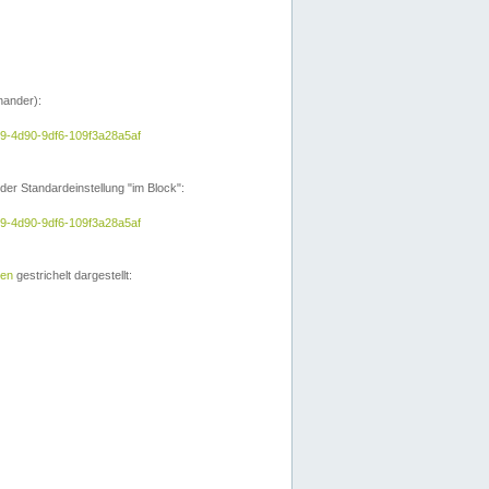
nander):
e9-4d90-9df6-109f3a28a5af
der Standardeinstellung "im Block":
e9-4d90-9df6-109f3a28a5af
ien
gestrichelt dargestellt: