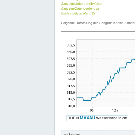
&anzeigeUeberschrift=false
&anzeigeDatenquelle=true
&schriftLetzterWert=15
Folgende Darstellung der Ganglinie ist eine Einb
<iframe
