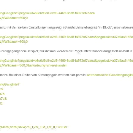
sierungGanglinie?pegeluuid=b6c6d5c8-e2d5-4469-8dd8-fa972ef7eaea
W,MW&dauer=300;0
inz mit den selben Einstellungen angezeigt (Standardeinstellung ist "im Block", also nebenei
isierungGanglinie?pegeluuid=b6c6d5c8-e2d5-4469-8dd8-fa972ef7eaea&pegeluuid=a37a9aa3-45
W,MW&dauer=300;0
 vorangegangenen Beispiel, nur diesmal werden die Pegel untereinander dargestellt anstatt in 
isierungGanglinie?pegeluuid=b6c6d5c8-e2d5-4469-8dd8-fa972ef7eaea&pegeluuid=a37a9aa3-45
,MW&dauer=300;0&anordnung=untereinander
nder. Bei einer Reihe von Küstenpegeln werden hier parallel
astronomische Gezeitenganglin
rungGanglinie?
c&
a7&
e7c&
01
MHW,NSW,RNW,ZS_I,ZS_II,M_I,M_II,TuGLW