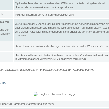
Optionaler Text, der rechts neben dem WSV-Logo zusätzlich eingeblendet wird. 
Überschrift mit
anzeigeUeberschrift
angezeigt wird.
1)
Text, der unterhalb der Grafiken eingeblendet wird
t
ßig wird
Werteumfang der y-Achse, der bei der Autoskalierung der Achse mindestens ein
über diesen Mindestumfang hinaus, so wird automatisch auf den größeren Gangl
ang der
Wird dieser Parameter nicht angegeben, dann erfolgt die vertikale Skalierung au
Ganglinie
Ganglinie.
Dieser Parameter aktiviert die Anzeige des Kilometers an der Wasserstraße unte
Hierüber wird bestimmt ob die Ganglinie in gesetzlicher Zeit dargestellt wird (
tru
in Mitteleuropäischer Winterzeit (MEZ) angezeigt wird (
false
).
en zuständigen Wasserstraßen- und Schifffahrtsämtern zur Verfügung gestellt.
“
lung
ar über Url-Parameter
imgBreite
und
imgHoehe