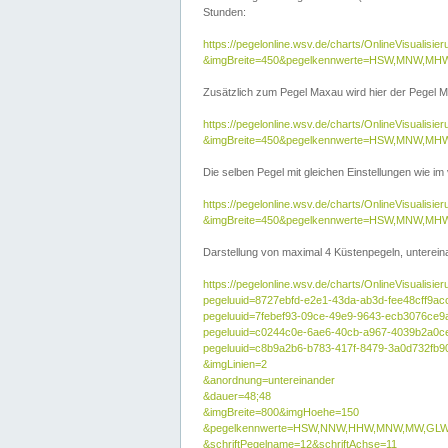
Stunden:
https://pegelonline.wsv.de/charts/OnlineVisuali
&imgBreite=450&pegelkennwerte=HSW,MNW,MH
Zusätzlich zum Pegel Maxau wird hier der Pegel Ma
https://pegelonline.wsv.de/charts/OnlineVisual
&imgBreite=450&pegelkennwerte=HSW,MNW,MH
Die selben Pegel mit gleichen Einstellungen wie im
https://pegelonline.wsv.de/charts/OnlineVisual
&imgBreite=450&pegelkennwerte=HSW,MNW,MHW
Darstellung von maximal 4 Küstenpegeln, untereina
https://pegelonline.wsv.de/charts/OnlineVisualisie
pegeluuid=8727ebfd-e2e1-43da-ab3d-fee48cff9ac
pegeluuid=7febef93-09ce-49e9-9643-ecb3076ce9
pegeluuid=c0244c0e-6ae6-40cb-a967-4039b2a0c
pegeluuid=c8b9a2b6-b783-417f-8479-3a0d732fb9
&imgLinien=2
&anordnung=untereinander
&dauer=48;48
&imgBreite=800&imgHoehe=150
&pegelkennwerte=HSW,NNW,HHW,MNW,MW,GLW,
&schriftPegelname=12&schriftAchse=11