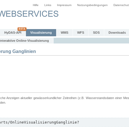
Hilfe
Links
Impressum
Nutzungsbedingungen
Datenschut
HyDAS-API
Visualisierung
WMS
WFS
SOS
Downloads
Interaktive Online-Visualisierung
erung Ganglinien
ische Anzeigen aktueller gewässerkundlicher Zeitreihen (z.B. Wasserstandsdaten einer Me
rden.
arts/OnlineVisualisierungGanglinie?