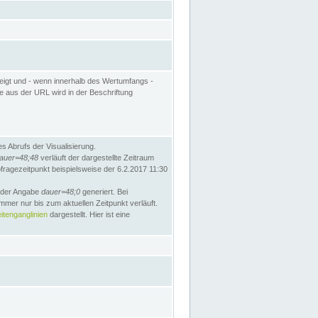
eigt und - wenn innerhalb des Wertumfangs -
te aus der URL wird in der Beschriftung
 Abrufs der Visualisierung.
auer=48;48
verläuft der dargestellte Zeitraum
bfragezeitpunkt beispielsweise der 6.2.2017 11:30
t der Angabe
dauer=48;0
generiert. Bei
mmer nur bis zum aktuellen Zeitpunkt verläuft.
tenganglinien
dargestellt. Hier ist eine