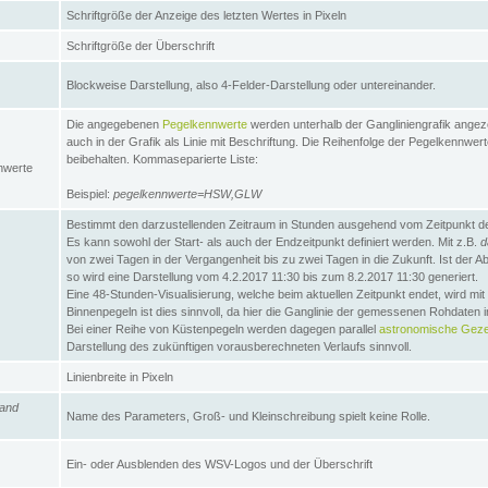
Schriftgröße der Anzeige des letzten Wertes in Pixeln
Schriftgröße der Überschrift
Blockweise Darstellung, also 4-Felder-Darstellung oder untereinander.
Die angegebenen
Pegelkennwerte
werden unterhalb der Gangliniengrafik angez
auch in der Grafik als Linie mit Beschriftung. Die Reihenfolge der Pegelkennwer
beibehalten. Kommaseparierte Liste:
nwerte
Beispiel:
pegelkennwerte=HSW,GLW
Bestimmt den darzustellenden Zeitraum in Stunden ausgehend vom Zeitpunkt des
Es kann sowohl der Start- als auch der Endzeitpunkt definiert werden. Mit z.B.
d
von zwei Tagen in der Vergangenheit bis zu zwei Tagen in die Zukunft. Ist der A
so wird eine Darstellung vom 4.2.2017 11:30 bis zum 8.2.2017 11:30 generiert.
Eine 48-Stunden-Visualisierung, welche beim aktuellen Zeitpunkt endet, wird mi
Binnenpegeln ist dies sinnvoll, da hier die Ganglinie der gemessenen Rohdaten i
Bei einer Reihe von Küstenpegeln werden dagegen parallel
astronomische Gezei
Darstellung des zukünftigen vorausberechneten Verlaufs sinnvoll.
Linienbreite in Pixeln
and
Name des Parameters, Groß- und Kleinschreibung spielt keine Rolle.
Ein- oder Ausblenden des WSV-Logos und der Überschrift