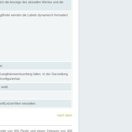
h die Anzeige des aktuellen Wertes und die
gBreite
werden die Labels dynamisch formatiert
ar.
nglinienwerteumfang fallen. In der Darstellung
konfigurierbar.
r weiß.
riftLetzterWert
einstellen.
nach oben
ite von 450 Pixeln und einem Zeitraum von 300