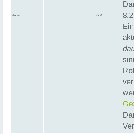
Dar
8.2
dauer
72;0
Ein
akt
da
sin
Roh
ver
wer
Gez
Dar
Ver