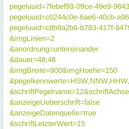
pegeluuid=7febef93-09ce-49e9-964
pegeluuid=c0244c0e-6ae6-40cb-a9
pegeluuid=c8b9a2b6-b783-417f-847
&imgLinien=2
&anordnung=untereinander
&dauer=48;48
&imgBreite=800&imgHoehe=150
&pegelkennwerte=HSW,NNW,HHW
&schriftPegelname=12&schriftAchs
&anzeigeUeberschrift=false
&anzeigeDatenquelle=true
&schriftLetzterWert=15