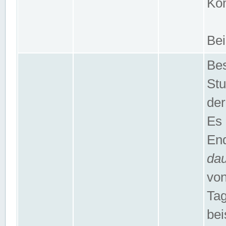
Kom
Bei
Bes
Stu
der
Es 
End
da
von
Tag
bei