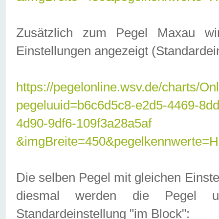
Zusätzlich zum Pegel Maxau wi
Einstellungen angezeigt (Standardein
https://pegelonline.wsv.de/charts/On
pegeluuid=b6c6d5c8-e2d5-4469-8d
4d90-9df6-109f3a28a5af
&imgBreite=450&pegelkennwert
Die selben Pegel mit gleichen Einst
diesmal werden die Pegel unt
Standardeinstellung "im Block":