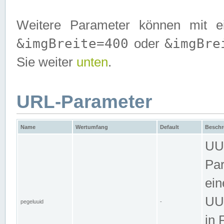
Weitere Parameter können mit e
&imgBreite=400
&imgBre
oder
Sie weiter
unten
.
URL-Parameter
Name
Wertumfang
Default
Beschr
UUI
Par
ein
UUI
pegeluuid
-
in 