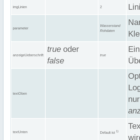
Lin
imgLinien
2
Na
Wasserstand
parameter
Rohdaten
Kle
true
oder
Ein
anzeigeUeberschrift
true
false
Übe
Opt
Log
textOben
nur
anz
Tex
1)
textUnten
Default ist
wir