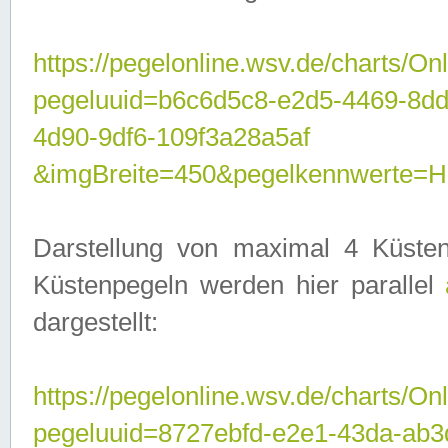
https://pegelonline.wsv.de/charts/On
pegeluuid=b6c6d5c8-e2d5-4469-8d
4d90-9df6-109f3a28a5af
&imgBreite=450&pegelkennwerte
Darstellung von maximal 4 Küsten
Küstenpegeln werden hier parallel
dargestellt:
https://pegelonline.wsv.de/charts/On
pegeluuid=8727ebfd-e2e1-43da-ab3