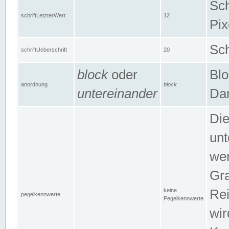
Sch
schriftLetzterWert
12
Pix
Sch
schriftUeberschrift
20
block
oder
Blo
anordnung
block
untereinander
Dar
Di
unt
wen
Gra
keine
Rei
pegelkennwerte
Pegelkennwerte
wir