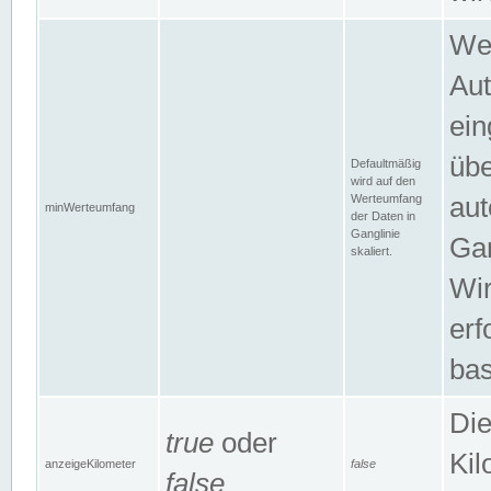
Wer
Aut
ein
übe
Defaultmäßig
wird auf den
Werteumfang
aut
minWerteumfang
der Daten in
Ganglinie
Gan
skaliert.
Wir
erf
bas
Die
true
oder
Kil
anzeigeKilometer
false
false