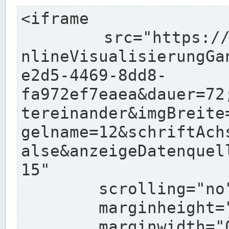
<iframe

	src="https://pegelonline.wsv.de/charts/O
nlineVisualisierungGa
e2d5-4469-8dd8-
fa972ef7eaea&dauer=72
tereinander&imgBreite
gelname=12&schriftAch
alse&anzeigeDatenquel
15"

	scrolling="no"

	marginheight="10"

	marginwidth="0"
