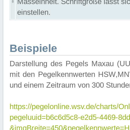
Masseinheit. Schriftgröße lässt s
8
einstellen.
Beispiele
Darstellung des Pegels Maxau (UU
mit den Pegelkennwerten HSW,MNW
und einem Zeitraum von 300 Stunde
https://pegelonline.wsv.de/charts/On
pegeluuid=b6c6d5c8-e2d5-4469-8dd
&imgBreite=450&pegelkennwert