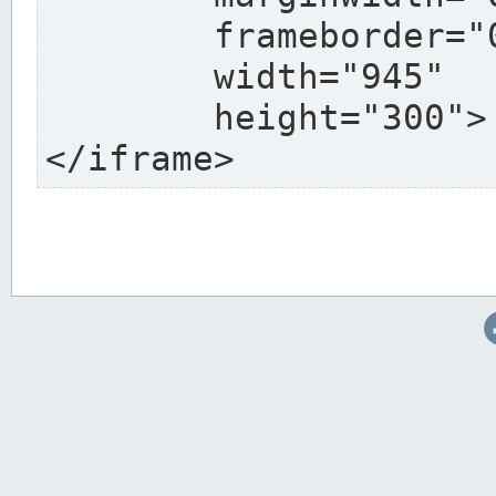
	frameborder="0"

	width="945"

	height="300">

</iframe>