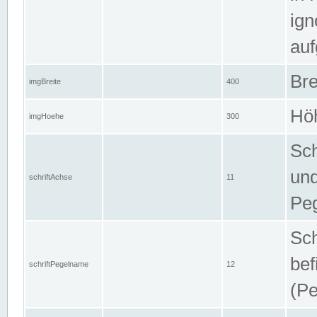
ign
auf
Bre
imgBreite
400
Höh
imgHoehe
300
Sch
und
schriftAchse
11
Pe
Sch
bef
schriftPegelname
12
(Pe