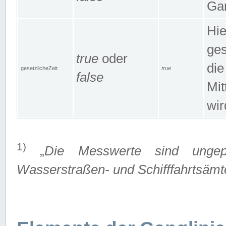
Gan
Hie
ges
true
oder
die
gesetzlicheZeit
true
false
Mit
wir
1)
„
Die Messwerte sind ungep
Wasserstraßen- und Schifffahrtsämte