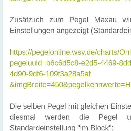
Zusätzlich zum Pegel Maxau wi
Einstellungen angezeigt (Standardein
https://pegelonline.wsv.de/charts/On
pegeluuid=b6c6d5c8-e2d5-4469-8d
4d90-9df6-109f3a28a5af
&imgBreite=450&pegelkennwert
Die selben Pegel mit gleichen Einst
diesmal werden die Pegel unt
Standardeinstellung "im Block":