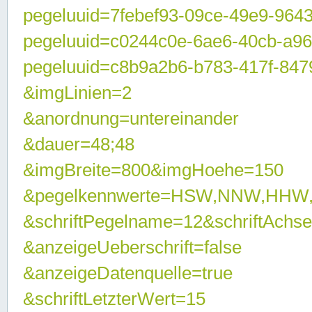
pegeluuid=7febef93-09ce-49e9-964
pegeluuid=c0244c0e-6ae6-40cb-a9
pegeluuid=c8b9a2b6-b783-417f-847
&imgLinien=2
&anordnung=untereinander
&dauer=48;48
&imgBreite=800&imgHoehe=150
&pegelkennwerte=HSW,NNW,HHW
&schriftPegelname=12&schriftAchs
&anzeigeUeberschrift=false
&anzeigeDatenquelle=true
&schriftLetzterWert=15