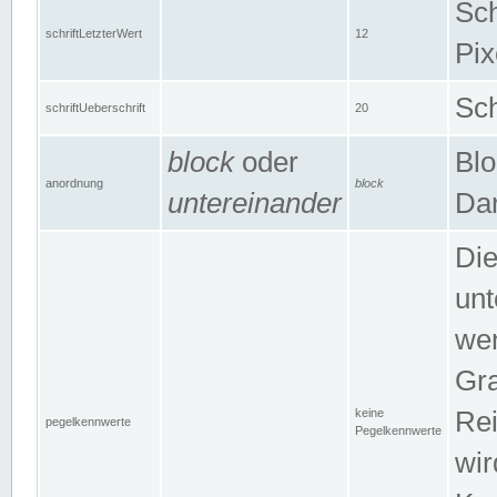
Sch
schriftLetzterWert
12
Pix
Sch
schriftUeberschrift
20
block
oder
Blo
anordnung
block
untereinander
Dar
Di
unt
wen
Gra
keine
Rei
pegelkennwerte
Pegelkennwerte
wir