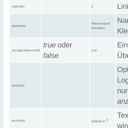
Lin
imgLinien
2
Na
Wasserstand
parameter
Rohdaten
Kle
true
oder
Ein
anzeigeUeberschrift
true
false
Übe
Opt
Log
textOben
nur
anz
Tex
1)
textUnten
Default ist
wir