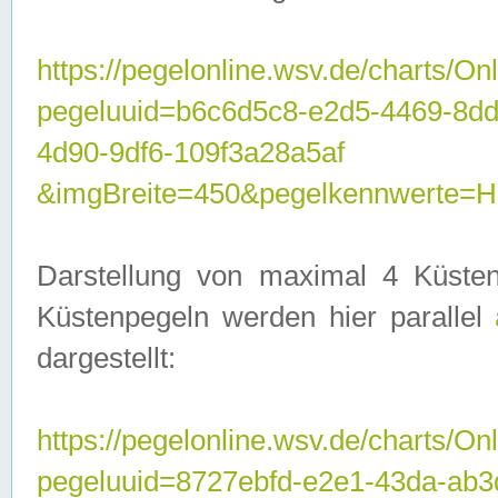
https://pegelonline.wsv.de/charts/On
pegeluuid=b6c6d5c8-e2d5-4469-8d
4d90-9df6-109f3a28a5af
&imgBreite=450&pegelkennwerte
Darstellung von maximal 4 Küsten
Küstenpegeln werden hier parallel
dargestellt:
https://pegelonline.wsv.de/charts/On
pegeluuid=8727ebfd-e2e1-43da-ab3