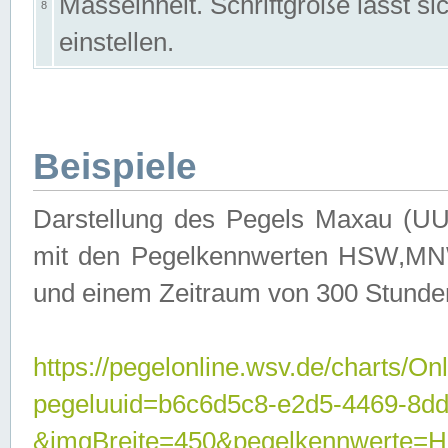
Masseinheit. Schriftgröße lässt s
8
einstellen.
Beispiele
Darstellung des Pegels Maxau (UU
mit den Pegelkennwerten HSW,MNW
und einem Zeitraum von 300 Stunde
https://pegelonline.wsv.de/charts/On
pegeluuid=b6c6d5c8-e2d5-4469-8dd
&imgBreite=450&pegelkennwert