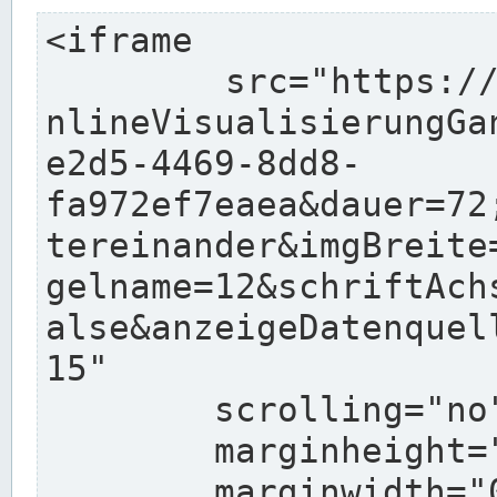
<iframe

	src="https://pegelonline.wsv.de/charts/O
nlineVisualisierungGa
e2d5-4469-8dd8-
fa972ef7eaea&dauer=72
tereinander&imgBreite
gelname=12&schriftAch
alse&anzeigeDatenquel
15"

	scrolling="no"

	marginheight="10"

	marginwidth="0"
