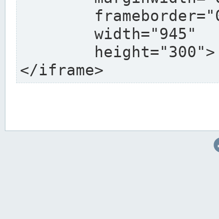
	frameborder="0"

	width="945"

	height="300">

</iframe>