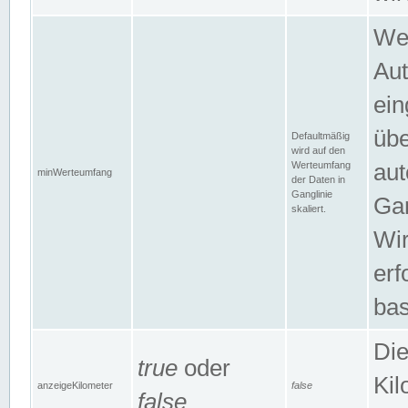
Wer
Aut
ein
übe
Defaultmäßig
wird auf den
Werteumfang
aut
minWerteumfang
der Daten in
Ganglinie
Gan
skaliert.
Wir
erf
bas
Die
true
oder
Kil
anzeigeKilometer
false
false