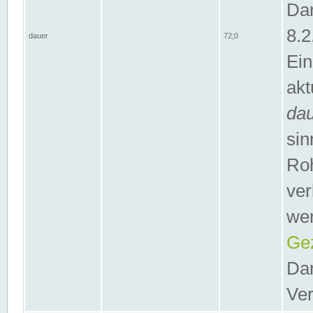
Dar
8.2
dauer
72;0
Ein
akt
da
sin
Roh
ver
wer
Gez
Dar
Ver