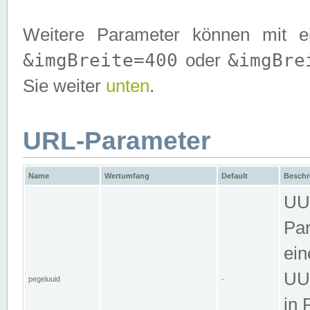
Weitere Parameter können mit e
&imgBreite=400
&imgBre
oder
Sie weiter
unten
.
URL-Parameter
Name
Wertumfang
Default
Beschr
UUI
Par
ein
UUI
pegeluuid
-
in 