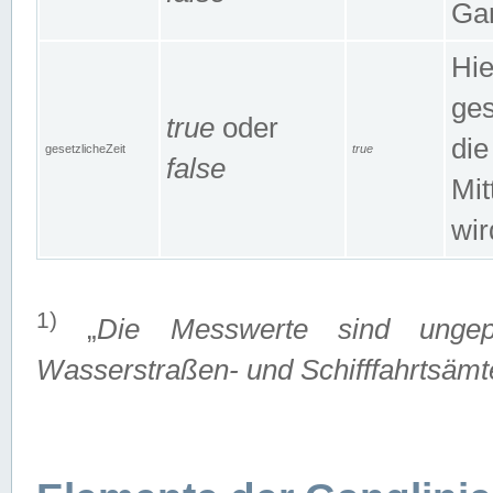
Gan
Hie
ges
true
oder
die
gesetzlicheZeit
true
false
Mit
wir
1)
„
Die Messwerte sind ungep
Wasserstraßen- und Schifffahrtsämte