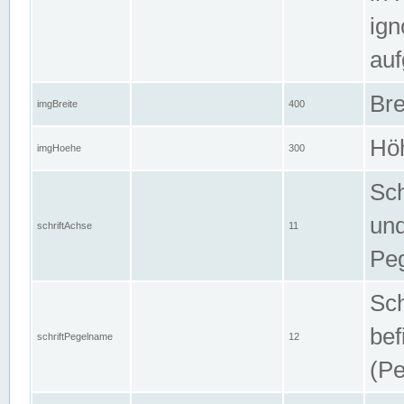
ign
auf
Bre
imgBreite
400
Höh
imgHoehe
300
Sch
und
schriftAchse
11
Pe
Sch
bef
schriftPegelname
12
(Pe